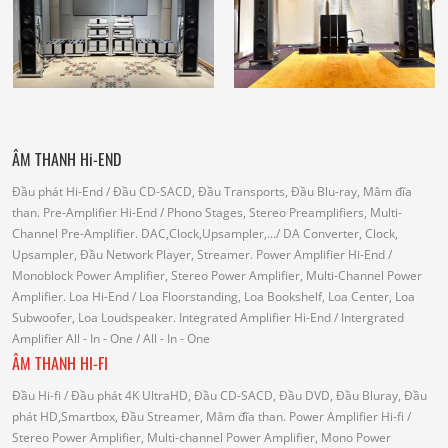
ÂM THANH Hi-END
Đầu phát Hi-End
/ Đầu CD-SACD, Đầu Transports, Đầu Blu-ray, Mâm đĩa
than.
Pre-Amplifier Hi-End
/ Phono Stages, Stereo Preamplifiers, Multi-
Channel Pre-Amplifier.
DAC,Clock,Upsampler,...
/ DA Converter, Clock,
Upsampler, Đầu Network Player, Streamer.
Power Amplifier Hi-End
/
Monoblock Power Amplifier, Stereo Power Amplifier, Multi-Channel Power
Amplifier.
Loa Hi-End
/ Loa Floorstanding, Loa Bookshelf, Loa Center, Loa
Subwoofer, Loa Loudspeaker.
Integrated Amplifier Hi-End
/ Intergrated
Amplifier
All - In - One
/ All - In - One
ÂM THANH HI-FI
Đầu Hi-fi
/ Đầu phát 4K UltraHD, Đầu CD-SACD, Đầu DVD, Đầu Bluray, Đầu
phát HD,Smartbox, Đầu Streamer, Mâm đĩa than.
Power Amplifier Hi-fi
/
Stereo Power Amplifier, Multi-channel Power Amplifier, Mono Power