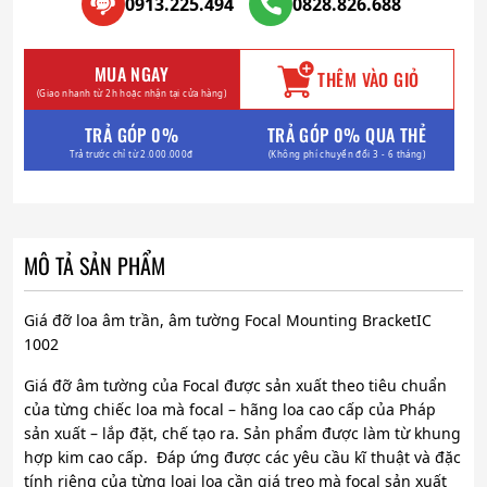
0913.225.494
0828.826.688
MUA NGAY
THÊM VÀO GIỎ
(Giao nhanh từ 2h hoặc nhận tại cửa hàng)
TRẢ GÓP 0%
TRẢ GÓP 0% QUA THẺ
Trả trước chỉ từ 2.000.000đ
(Không phí chuyển đổi 3 - 6 tháng)
MÔ TẢ SẢN PHẨM
Giá đỡ loa âm trần, âm tường Focal Mounting BracketIC
1002
Giá đỡ âm tường của Focal được sản xuất theo tiêu chuẩn
của từng chiếc loa mà focal – hãng loa cao cấp của Pháp
sản xuất – lắp đặt, chế tạo ra. Sản phẩm được làm từ khung
hợp kim cao cấp. Đáp ứng được các yêu cầu kĩ thuật và đặc
tính riêng của từng loại loa cần giá treo mà focal sản xuất