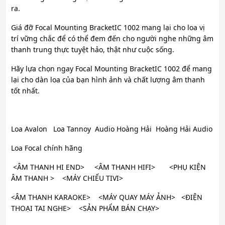
ra.
Giá đỡ Focal Mounting BracketIC 1002 mang lại cho loa vị
trí vững chắc để có thể đem đến cho người nghe những âm
thanh trung thực tuyệt hảo, thật như cuộc sống.
Hãy lựa chọn ngay Focal Mounting BracketIC 1002 để mang
lại cho dàn loa của bạn hình ảnh và chất lượng âm thanh
tốt nhất.
Loa Avalon Loa Tannoy Audio Hoàng Hải Hoàng Hải Audio
Loa Focal chính hãng
<ÂM THANH HI END> <ÂM THANH HIFI> <PHỤ KIỆN
ÂM THANH > <MÁY CHIẾU TIVI>
<ÂM THANH KARAOKE> <MÁY QUAY MÁY ẢNH> <ĐIỆN
THOẠI TAI NGHE> <SẢN PHẨM BÁN CHẠY>