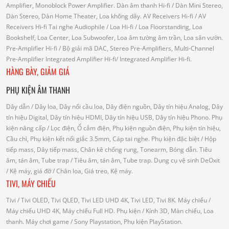
Amplifier, Monoblock Power Amplifier.
Dàn âm thanh Hi-fi
/ Dàn Mini Stereo,
Dàn Stereo, Dàn Home Theater, Loa không dây.
AV Receivers Hi-fi
/ AV
Receivers Hi-fi
Tai nghe Audiophile
/
Loa Hi-fi
/ Loa Floorstanding, Loa
Bookshelf, Loa Center, Loa Subwoofer, Loa âm tường âm trần, Loa sân vườn.
Pre-Amplifier Hi-fi
/ Bộ giải mã DAC, Stereo Pre-Amplifiers, Multi-Channel
Pre-Amplifier
Integrated Amplifier Hi-fi
/ Integrated Amplifier Hi-fi.
HÀNG BÀY, GIẢM GIÁ
PHỤ KIỆN ÂM THANH
Dây dẫn
/ Dây loa, Dây nối cầu loa, Dây điện nguồn, Dây tín hiệu Analog, Dây
tín hiệu Digital, Dây tín hiệu HDMI, Dây tín hiệu USB, Dây tín hiệu Phono.
Phụ
kiện nâng cấp
/ Lọc điện, Ổ cắm điện, Phụ kiện nguồn điện, Phụ kiện tín hiệu,
Cầu chì, Phụ kiện kết nối giắc 3.5mm, Cáp tai nghe.
Phụ kiện đặc biệt
/ Hộp
tiếp mass, Dây tiếp mass, Chân kê chống rung, Tonearm, Bóng dẫn.
Tiêu
âm, tán âm, Tube trap
/ Tiêu âm, tán âm, Tube trap.
Dụng cụ vệ sinh DeOxit
/
Kệ máy, giá đỡ
/ Chân loa, Giá treo, Kệ máy.
TIVI, MÁY CHIẾU
Tivi
/ Tivi OLED, Tivi QLED, Tivi LED UHD 4K, Tivi LED, Tivi 8K.
Máy chiếu
/
Máy chiếu UHD 4K, Máy chiếu Full HD.
Phụ kiện
/ Kính 3D, Màn chiếu, Loa
thanh.
Máy chơi game
/ Sony Playstation, Phụ kiện PlayStation.