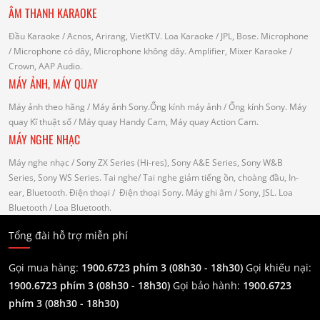
ÂM THANH KARAOKE
Đầu Karaoke
/ Acnos, Arirang, VietKTV.
Loa Karaoke
/ JPL, Bose.
Microphone
/ Microphone có dây, Microphone không dây.
Amplifier, Mixer Karaoke
/
Crown, AAP Audio.
MÁY ẢNH, MÁY QUAY
Máy ảnh theo hãng
/ Máy ảnh Sony.Ống kính máy ảnh / Ống kính Sony.
Máy
quay Kĩ thuật số
/ Máy quay Handy Cam, Máy quay Action Cam.
MÁY NGHE NHẠC
Máy nghe nhạc
/ Sony ZX Series (Hi-res), Sony A&E Series, Sony W&B
Series, Sony WS Series.
Tai nghe
/ Tai nghe giảm tiếng ồn, choàng đầu, In-
ear, Bluetooth.
Điện thoại
/ Điện thoại Sony.
Máy ghi âm
/ Sony, JSL.
Loa
Bluetooth
/ Loa Bluetooth.
Tổng đài hỗ trợ miễn phí
Gọi mua hàng:
1900.6723 phím 3 (08h30 - 18h30)
Gọi khiếu nại:
1900.6723 phím 3
(08h30 - 18h30)
Gọi bảo hành:
1900.6723
phím 3
(08h30 - 18h30)