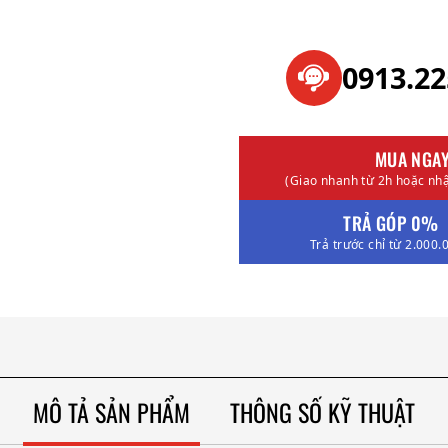
0913.2
MUA NGA
(Giao nhanh từ 2h hoặc nhậ
TRẢ GÓP 0%
Trả trước chỉ từ 2.000.
MÔ TẢ SẢN PHẨM
THÔNG SỐ KỸ THUẬT