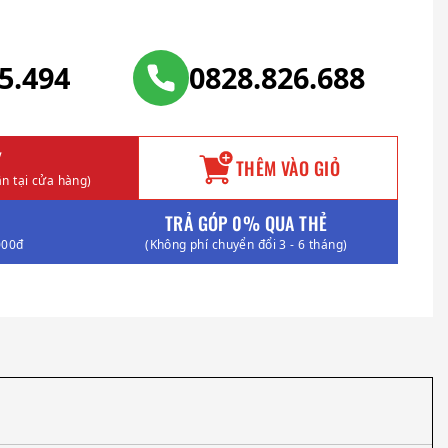
25.494
0828.826.688
Y
THÊM VÀO GIỎ
n tại cửa hàng)
TRẢ GÓP 0% QUA THẺ
000đ
(Không phí chuyển đổi 3 - 6 tháng)