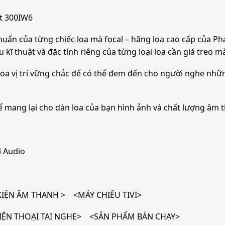
et 300IW6
uẩn của từng chiếc loa mà focal – hãng loa cao cấp của Phá
ĩ thuật và đặc tính riêng của từng loại loa cần giá treo mà
loa vị trí vững chắc để có thể đem đến cho người nghe nhữ
 mang lại cho dàn loa của bạn hình ảnh và chất lượng âm t
 Audio
ỆN ÂM THANH > <MÁY CHIẾU TIVI>
ỆN THOẠI TAI NGHE> <SẢN PHẨM BÁN CHẠY>