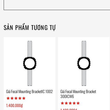
SẢN PHẨM TƯƠNG TỰ
Giá Focal Mounting BracketIC 1002
Giá Focal Mounting Bracket
300ICW6
1.400.000
₫