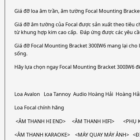
Giá đỡ loa âm trần, âm tường Focal Mounting Brack
Giá đỡ âm tường của Focal được sản xuất theo tiêu ch
từ khung hợp kim cao cấp. Đáp ứng được các yêu cầu k
Giá đỡ Focal Mounting Bracket 300IW6 mang lại cho 
sống.
Hãy lựa chọn ngay Focal Mounting Bracket 300IW6 để
Loa Avalon Loa Tannoy Audio Hoàng Hải Hoàng Hải
Loa Focal chính hãng
<ÂM THANH HI END> <ÂM THANH HIFI> <PHỤ KI
<ÂM THANH KARAOKE> <MÁY QUAY MÁY ẢNH> <ĐI