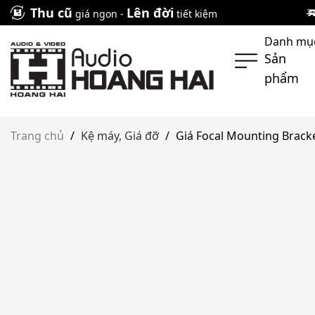
Skip
Thu cũ
Lên đời
giá ngon -
tiết kiệm
to
Danh mụ
content
Sản
phẩm
Trang chủ
/
Kệ máy, Giá đỡ
/
Giá Focal Mounting Brack