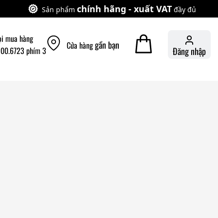
chính hãng - xuất VAT
Sản phẩm
đầy đủ
ọi mua hàng
gần bạn
Cửa hàng
900.6723 phím 3
Đăng nhập