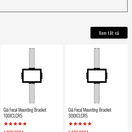
Xem tất cả
Giá Focal Mounting Bracket
Giá Focal Mounting Bracket
100ICLCR5
300ICLCR5