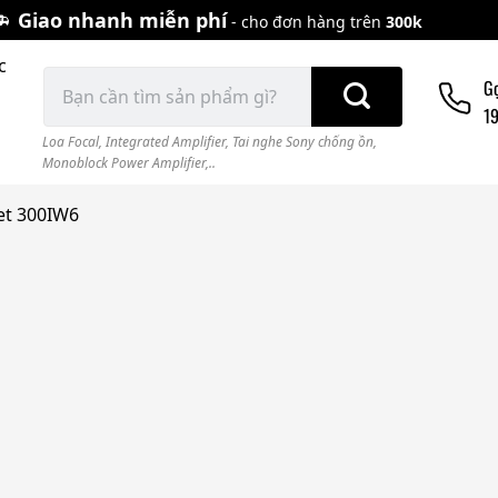
Giao nhanh miễn phí
- cho đơn hàng trên
300k
c
Tìm
G
kiếm:
1
Loa Focal
,
Integrated Amplifier
,
Tai nghe Sony chống ồn
,
Monoblock Power Amplifier,..
et 300IW6