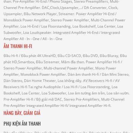
than.
Pre-Amplifier Hi-End
/ Phono Stages, Stereo Preamplifiers, Multi-
Channel Pre-Amplifier.
DAC,Clock,Upsampler,...
/ DA Converter, Clock,
Upsampler, Đầu Network Player, Streamer.
Power Amplifier Hi-End
/
Monoblock Power Amplifier, Stereo Power Amplifier, Multi-Channel Power
Amplifier.
Loa Hi-End
/ Loa Floorstanding, Loa Bookshelf, Loa Center, Loa
Subwoofer, Loa Loudspeaker.
Integrated Amplifier Hi-End
/ Intergrated
Amplifier
All - In - One
/ All - In - One
ÂM THANH HI-FI
Đầu Hi-fi
/ Đầu phát 4K UltraHD, Đầu CD-SACD, Đầu DVD, Đầu Bluray, Đầu
phát HD,Smartbox, Đầu Streamer, Mâm đĩa than.
Power Amplifier Hi-fi
/
Stereo Power Amplifier, Multi-channel Power Amplifier, Mono Power
Amplifier, Monoblock Power Amplifier.
Dàn âm thanh Hi-fi
/ Dàn Mini Stereo,
Dàn Stereo, Dàn Home Theater, Loa không dây.
AV Receivers Hi-fi
/ AV
Receivers Hi-fi
Tai nghe Audiophile
/
Loa Hi-fi
/ Loa Floorstanding, Loa
Bookshelf, Loa Center, Loa Subwoofer, Loa âm tường âm trần, Loa sân vườn.
Pre-Amplifier Hi-fi
/ Bộ giải mã DAC, Stereo Pre-Amplifiers, Multi-Channel
Pre-Amplifier
Integrated Amplifier Hi-fi
/ Integrated Amplifier Hi-fi.
HÀNG BÀY, GIẢM GIÁ
PHỤ KIỆN ÂM THANH