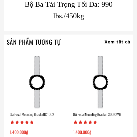
Bộ Ba Tải Trọng Tối Đa: 990
lbs./450kg
SẢN PHẨM TƯƠNG TỰ
Xem tất cả
Giá Focal Mounting BracketIC 1002
Giá Focal Mounting Bracket 300ICW6
1.400.000
₫
1.400.000
₫