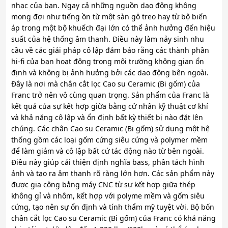
nhạc của bạn. Ngay cả những nguồn dao động không
mong đợi như tiếng ồn từ một sàn gỗ treo hay từ bộ biến
áp trong một bộ khuếch đại lớn có thể ảnh hưởng đến hiệu
suất của hệ thống âm thanh. Điều này làm nảy sinh nhu
cầu về các giải pháp cô lập đảm bảo rằng các thành phần
hi-fi của bạn hoạt động trong môi trường không gian ổn
định và không bị ảnh hưởng bởi các dao động bên ngoài.
Đây là nơi mà chân cắt lọc Cao su Ceramic (Bi gốm) của
Franc trở nên vô cùng quan trọng. Sản phẩm của Franc là
kết quả của sự kết hợp giữa bằng cử nhân kỹ thuật cơ khí
và khả năng cô lập và ổn định bất kỳ thiết bị nào đặt lên
chúng. Các chân Cao su Ceramic (Bi gốm) sử dụng một hệ
thống gồm các loại gốm cứng siêu cứng và polymer mềm
để làm giảm và cô lập bất cứ tác động nào từ bên ngoài.
Điều này giúp cải thiện định nghĩa bass, phân tách hình
ảnh và tạo ra âm thanh rõ ràng lớn hơn. Các sản phẩm này
được gia công bằng máy CNC từ sự kết hợp giữa thép
không gỉ và nhôm, kết hợp với polyme mềm và gốm siêu
cứng, tạo nên sự ổn định và tính thẩm mỹ tuyệt vời. Bộ bốn
chân cắt lọc Cao su Ceramic (Bi gốm) của Franc có khả năng