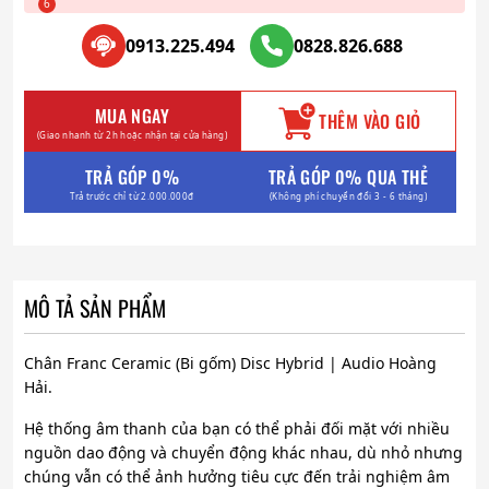
0913.225.494
0828.826.688
MUA NGAY
THÊM VÀO GIỎ
(Giao nhanh từ 2h hoặc nhận tại cửa hàng)
TRẢ GÓP 0%
TRẢ GÓP 0% QUA THẺ
Trả trước chỉ từ 2.000.000đ
(Không phí chuyển đổi 3 - 6 tháng)
MÔ TẢ SẢN PHẨM
Chân Franc Ceramic (Bi gốm) Disc Hybrid | Audio Hoàng
Hải.
Hệ thống âm thanh của bạn có thể phải đối mặt với nhiều
nguồn dao động và chuyển động khác nhau, dù nhỏ nhưng
chúng vẫn có thể ảnh hưởng tiêu cực đến trải nghiệm âm