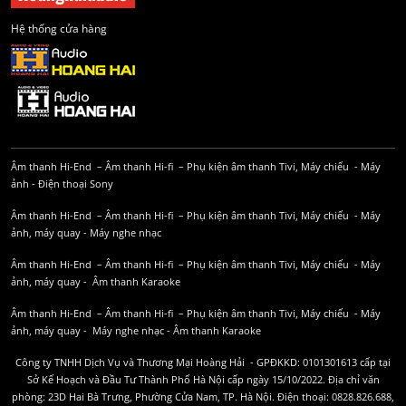
Hệ thống cửa hàng
Âm thanh Hi-End
–
Âm thanh Hi-fi
–
Phụ kiện âm thanh
Tivi, Máy chiếu
-
Máy
ảnh
-
Điện thoại Sony
Âm thanh Hi-End
–
Âm thanh Hi-fi
–
Phụ kiện âm thanh
Tivi, Máy chiếu
-
Máy
ảnh, máy quay
-
Máy nghe nhạc
Âm thanh Hi-End
–
Âm thanh Hi-fi
–
Phụ kiện âm thanh
Tivi, Máy chiếu
-
Máy
ảnh, máy quay
-
Âm thanh Karaoke
Âm thanh Hi-End
–
Âm thanh Hi-fi
–
Phụ kiện âm thanh
Tivi, Máy chiếu
-
Máy
ảnh, máy quay
-
Máy nghe nhạc
-
Âm thanh Karaoke
Công ty TNHH Dịch Vụ và Thương Mại Hoàng Hải - GPĐKKD: 0101301613 cấp tại
Sở Kế Hoạch và Đầu Tư Thành Phố Hà Nội cấp ngày 15/10/2022. Địa chỉ văn
phòng: 23D Hai Bà Trưng, Phường Cửa Nam, TP. Hà Nội. Điện thoại: 0828.826.688,