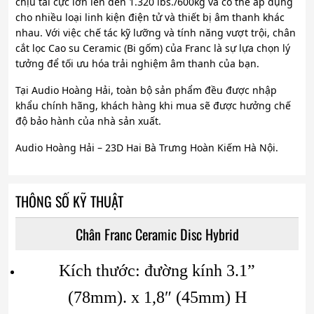
chịu tải cực lớn lên đến 1.320 lbs./600kg và có thể áp dụng
cho nhiều loại linh kiện điện tử và thiết bị âm thanh khác
nhau. Với việc chế tác kỹ lưỡng và tính năng vượt trội, chân
cắt lọc Cao su Ceramic (Bi gốm) của Franc là sự lựa chọn lý
tưởng để tối ưu hóa trải nghiệm âm thanh của bạn.
Tại Audio Hoàng Hải, toàn bộ sản phẩm đều được nhập
khẩu chính hãng, khách hàng khi mua sẽ được hưởng chế
độ bảo hành của nhà sản xuất.
Audio Hoàng Hải – 23D Hai Bà Trưng Hoàn Kiếm Hà Nội.
THÔNG SỐ KỸ THUẬT
Chân Franc Ceramic Disc Hybrid
Kích thước: đường kính 3.1”
(78mm). x 1,8″ (45mm) H