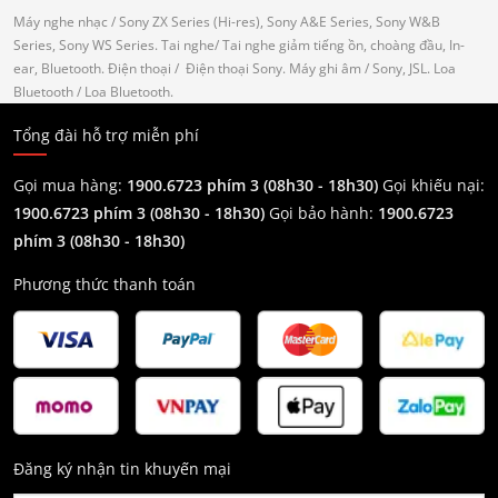
Máy nghe nhạc
/ Sony ZX Series (Hi-res), Sony A&E Series, Sony W&B
Series, Sony WS Series.
Tai nghe
/ Tai nghe giảm tiếng ồn, choàng đầu, In-
ear, Bluetooth.
Điện thoại
/ Điện thoại Sony.
Máy ghi âm
/ Sony, JSL.
Loa
Bluetooth
/ Loa Bluetooth.
Tổng đài hỗ trợ miễn phí
Gọi mua hàng:
1900.6723 phím 3 (08h30 - 18h30)
Gọi khiếu nại:
1900.6723 phím 3
(08h30 - 18h30)
Gọi bảo hành:
1900.6723
phím 3
(08h30 - 18h30)
Phương thức thanh toán
Đăng ký nhận tin khuyến mại