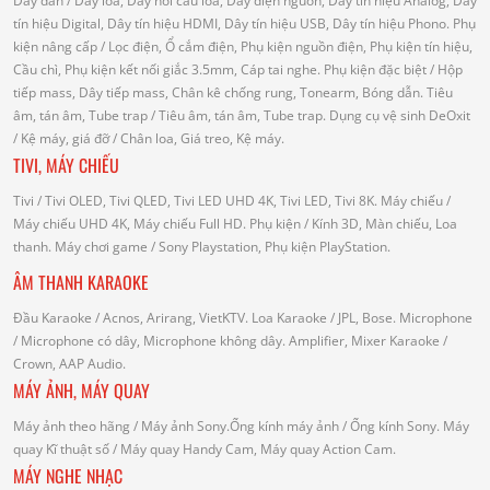
Dây dẫn
/ Dây loa, Dây nối cầu loa, Dây điện nguồn, Dây tín hiệu Analog, Dây
tín hiệu Digital, Dây tín hiệu HDMI, Dây tín hiệu USB, Dây tín hiệu Phono.
Phụ
kiện nâng cấp
/ Lọc điện, Ổ cắm điện, Phụ kiện nguồn điện, Phụ kiện tín hiệu,
Cầu chì, Phụ kiện kết nối giắc 3.5mm, Cáp tai nghe.
Phụ kiện đặc biệt
/ Hộp
tiếp mass, Dây tiếp mass, Chân kê chống rung, Tonearm, Bóng dẫn.
Tiêu
âm, tán âm, Tube trap
/ Tiêu âm, tán âm, Tube trap.
Dụng cụ vệ sinh DeOxit
/
Kệ máy, giá đỡ
/ Chân loa, Giá treo, Kệ máy.
TIVI, MÁY CHIẾU
Tivi
/ Tivi OLED, Tivi QLED, Tivi LED UHD 4K, Tivi LED, Tivi 8K.
Máy chiếu
/
Máy chiếu UHD 4K, Máy chiếu Full HD.
Phụ kiện
/ Kính 3D, Màn chiếu, Loa
thanh.
Máy chơi game
/ Sony Playstation, Phụ kiện PlayStation.
ÂM THANH KARAOKE
Đầu Karaoke
/ Acnos, Arirang, VietKTV.
Loa Karaoke
/ JPL, Bose.
Microphone
/ Microphone có dây, Microphone không dây.
Amplifier, Mixer Karaoke
/
Crown, AAP Audio.
MÁY ẢNH, MÁY QUAY
Máy ảnh theo hãng
/ Máy ảnh Sony.Ống kính máy ảnh / Ống kính Sony.
Máy
quay Kĩ thuật số
/ Máy quay Handy Cam, Máy quay Action Cam.
MÁY NGHE NHẠC