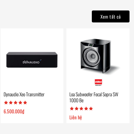
Xem tất cả
Dynaudio Xeo Transmitter
Loa Subwoofer Focal Sopra SW
1000 Be
6.500.000
₫
Liên hệ