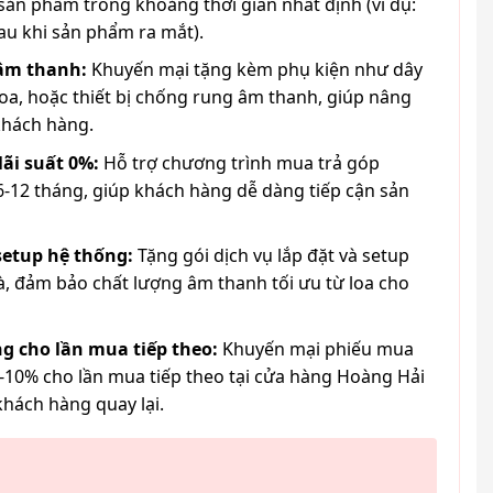
ản phẩm trong khoảng thời gian nhất định (ví dụ:
au khi sản phẩm ra mắt).
 âm thanh:
Khuyến mại tặng kèm phụ kiện như dây
loa, hoặc thiết bị chống rung âm thanh, giúp nâng
khách hàng.
lãi suất 0%:
Hỗ trợ chương trình mua trả góp
6-12 tháng, giúp khách hàng dễ dàng tiếp cận sản
 setup hệ thống:
Tặng gói dịch vụ lắp đặt và setup
à, đảm bảo chất lượng âm thanh tối ưu từ loa cho
g cho lần mua tiếp theo:
Khuyến mại phiếu mua
-10% cho lần mua tiếp theo tại cửa hàng Hoàng Hải
khách hàng quay lại.