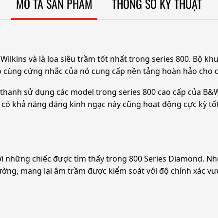
MÔ TẢ SẢN PHẨM
THÔNG SỐ KỸ THUẬT
lkins và là loa siêu trầm tốt nhất trong series 800. Bộ kh
ô cùng cứng nhắc của nó cung cấp nền tảng hoàn hảo cho các
thanh sử dụng các model trong series 800 cao cấp của B&W,
ầm có khả năng đáng kinh ngạc này cũng hoạt động cực kỳ tố
ới những chiếc được tìm thấy trong 800 Series Diamond. Nh
ờng, mang lại âm trầm được kiểm soát với độ chính xác vượt