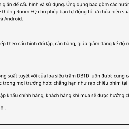
n giản để cấu hình và sử dụng. Ứng dụng bao gồm các hướng
Hệ thống Room EQ cho phép bạn tự động tối ưu hóa hiệu su
và Android.
ếp theo cấu hình đối lập, cân bằng, giúp giảm đáng kể độ 
ông suất tuyệt vời của loa siêu trầm DB1D luôn được cung 
rong mọi trường hợp; chẳng hạn như rạp chiếu phim tại nhà
ập khẩu chính hãng, khách hàng khi mua sẽ được hưởng ch
ội.