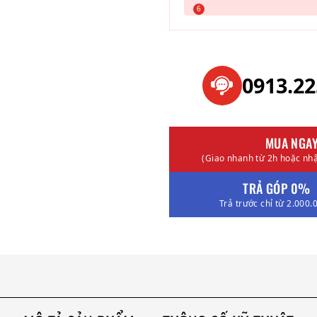
0913.2
MUA NGA
(Giao nhanh từ 2h hoặc nhậ
TRẢ GÓP 0%
Trả trước chỉ từ 2.000.