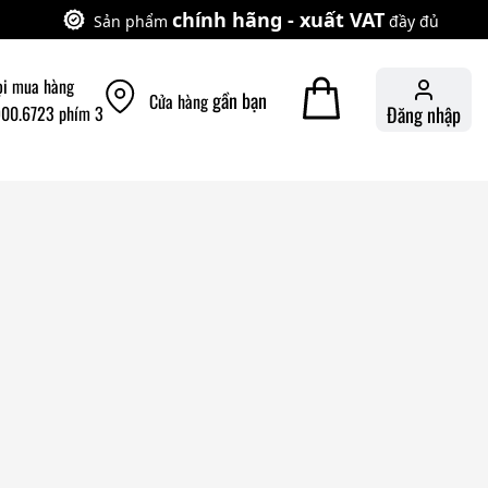
chính hãng - xuất VAT
Sản phẩm
đầy đủ
ọi mua hàng
gần bạn
Cửa hàng
900.6723 phím 3
Đăng nhập