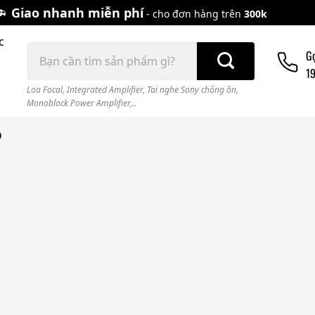
Giao nhanh miễn phí
- cho đơn hàng trên
300k
c
Tìm
G
kiếm:
1
Loa Focal
,
Integrated Amplifier
,
Tai nghe Sony chống ồn
,
Monoblock Power Amplifier,..
D