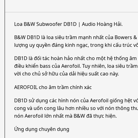
Loa B&W Subwoofer DB1D | Audio Hoàng Hải.
B&W DB1D là loa siêu trầm mạnh nhất của Bowers & Wi
lượng uy quyền đáng kinh ngạc, trong khi cấu trúc v
DB1D là đối tác hoàn hảo nhất cho một hệ thống âm 
điều khiển bass của Aerofoil. Tuy nhiên, loa siêu tr
vời cho chủ sở hữu của dải hiệu suất cao này.
AEROFOIL cho âm trầm chính xác
DB1D sử dụng các hình nón của Aerofoil giống hệt v
cong và uốn cong lâu hơn nhiều so với nón thông thư
nón Aerofoil lớn nhất mà B&W đã thực hiện.
Ứng dụng chuyên dụng