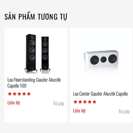
SẢN PHẨM TƯƠNG TỰ
Loa Floorstanding Gauder Akustik
Capello 100
Loa Center Gauder Akustik Capello
Liên hệ
Trả góp
Liên hệ
Trả góp