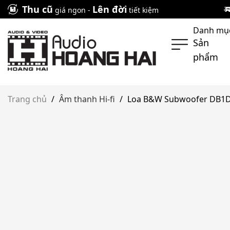
Skip
Thu cũ
Lên đời
giá ngon -
tiết kiệm
to
Danh mụ
content
Sản
phẩm
Trang chủ
/
Âm thanh Hi-fi
/
Loa B&W Subwoofer DB1