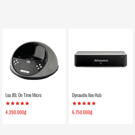
Loa JBL On Time Micro
Dynaudio Xeo Hub
4.390.000
₫
6.750.000
₫