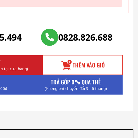
25.494
0828.826.688
Y
THÊM VÀO GIỎ
n tại cửa hàng)
TRẢ GÓP 0% QUA THẺ
000đ
(Không phí chuyển đổi 3 - 6 tháng)