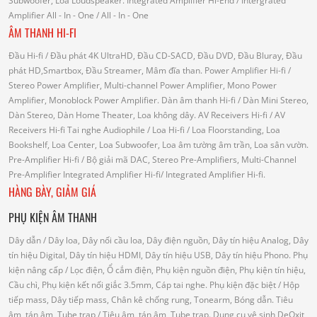
Subwoofer, Loa Loudspeaker.
Integrated Amplifier Hi-End
/ Intergrated
Amplifier
All - In - One
/ All - In - One
ÂM THANH HI-FI
Đầu Hi-fi
/ Đầu phát 4K UltraHD, Đầu CD-SACD, Đầu DVD, Đầu Bluray, Đầu
phát HD,Smartbox, Đầu Streamer, Mâm đĩa than.
Power Amplifier Hi-fi
/
Stereo Power Amplifier, Multi-channel Power Amplifier, Mono Power
Amplifier, Monoblock Power Amplifier.
Dàn âm thanh Hi-fi
/ Dàn Mini Stereo,
Dàn Stereo, Dàn Home Theater, Loa không dây.
AV Receivers Hi-fi
/ AV
Receivers Hi-fi
Tai nghe Audiophile
/
Loa Hi-fi
/ Loa Floorstanding, Loa
Bookshelf, Loa Center, Loa Subwoofer, Loa âm tường âm trần, Loa sân vườn.
Pre-Amplifier Hi-fi
/ Bộ giải mã DAC, Stereo Pre-Amplifiers, Multi-Channel
Pre-Amplifier
Integrated Amplifier Hi-fi
/ Integrated Amplifier Hi-fi.
HÀNG BÀY, GIẢM GIÁ
PHỤ KIỆN ÂM THANH
Dây dẫn
/ Dây loa, Dây nối cầu loa, Dây điện nguồn, Dây tín hiệu Analog, Dây
tín hiệu Digital, Dây tín hiệu HDMI, Dây tín hiệu USB, Dây tín hiệu Phono.
Phụ
kiện nâng cấp
/ Lọc điện, Ổ cắm điện, Phụ kiện nguồn điện, Phụ kiện tín hiệu,
Cầu chì, Phụ kiện kết nối giắc 3.5mm, Cáp tai nghe.
Phụ kiện đặc biệt
/ Hộp
tiếp mass, Dây tiếp mass, Chân kê chống rung, Tonearm, Bóng dẫn.
Tiêu
âm, tán âm, Tube trap
/ Tiêu âm, tán âm, Tube trap.
Dụng cụ vệ sinh DeOxit