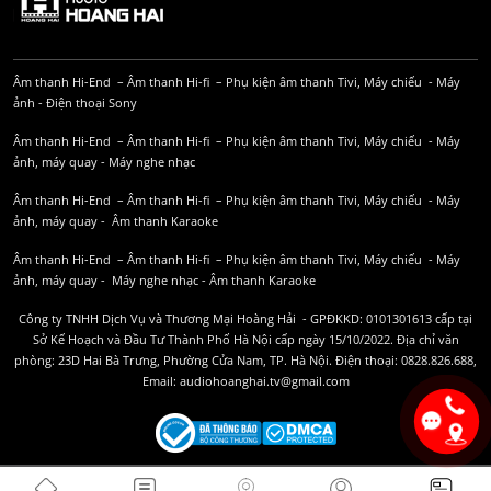
Âm thanh Hi-End
–
Âm thanh Hi-fi
–
Phụ kiện âm thanh
Tivi, Máy chiếu
-
Máy
ảnh
-
Điện thoại Sony
Âm thanh Hi-End
–
Âm thanh Hi-fi
–
Phụ kiện âm thanh
Tivi, Máy chiếu
-
Máy
ảnh, máy quay
-
Máy nghe nhạc
Âm thanh Hi-End
–
Âm thanh Hi-fi
–
Phụ kiện âm thanh
Tivi, Máy chiếu
-
Máy
ảnh, máy quay
-
Âm thanh Karaoke
Âm thanh Hi-End
–
Âm thanh Hi-fi
–
Phụ kiện âm thanh
Tivi, Máy chiếu
-
Máy
ảnh, máy quay
-
Máy nghe nhạc
-
Âm thanh Karaoke
Công ty TNHH Dịch Vụ và Thương Mại Hoàng Hải - GPĐKKD: 0101301613 cấp tại
Sở Kế Hoạch và Đầu Tư Thành Phố Hà Nội cấp ngày 15/10/2022. Địa chỉ văn
phòng: 23D Hai Bà Trưng, Phường Cửa Nam, TP. Hà Nội. Điện thoại: 0828.826.688,
Email: audiohoanghai.tv@gmail.com