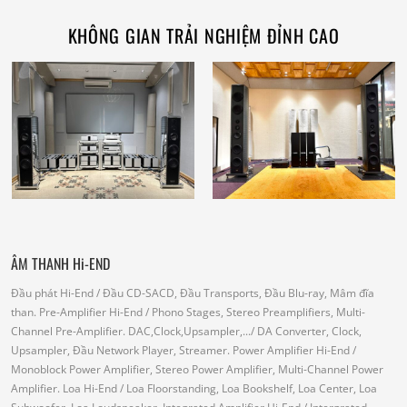
KHÔNG GIAN TRẢI NGHIỆM ĐỈNH CAO
ÂM THANH Hi-END
Đầu phát Hi-End
/ Đầu CD-SACD, Đầu Transports, Đầu Blu-ray, Mâm đĩa
than.
Pre-Amplifier Hi-End
/ Phono Stages, Stereo Preamplifiers, Multi-
Channel Pre-Amplifier.
DAC,Clock,Upsampler,...
/ DA Converter, Clock,
Upsampler, Đầu Network Player, Streamer.
Power Amplifier Hi-End
/
Monoblock Power Amplifier, Stereo Power Amplifier, Multi-Channel Power
Amplifier.
Loa Hi-End
/ Loa Floorstanding, Loa Bookshelf, Loa Center, Loa