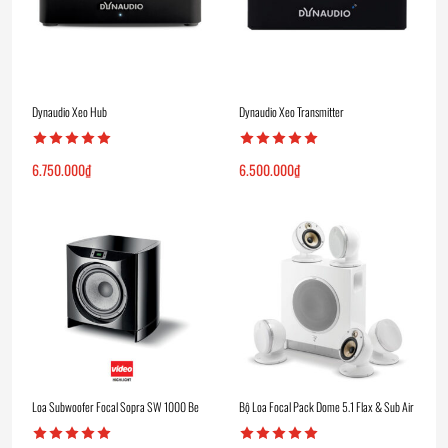
Dynaudio Xeo Hub
Dynaudio Xeo Transmitter
6.750.000
₫
6.500.000
₫
Loa Subwoofer Focal Sopra SW 1000 Be
Bộ Loa Focal Pack Dome 5.1 Flax & Sub Air