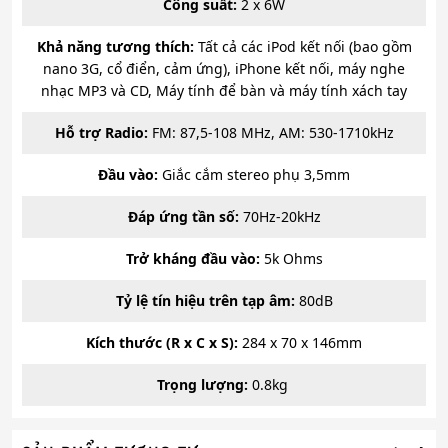
Công suất:
2 x 6W
Khả năng tương thích:
Tất cả các iPod kết nối (bao gồm
nano 3G, cổ điển, cảm ứng), iPhone kết nối, máy nghe
nhạc MP3 và CD, Máy tính để bàn và máy tính xách tay
Hỗ trợ Radio:
FM: 87,5-108 MHz, AM: 530-1710kHz
Đầu vào:
Giắc cắm stereo phụ 3,5mm
Đáp ứng tần số:
70Hz-20kHz
Trở kháng đầu vào:
5k Ohms
Tỷ lệ tín hiệu trên tạp âm:
80dB
Kích thước (R x C x S):
284 x 70 x 146mm
Trọng lượng:
0.8kg