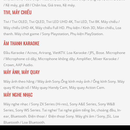
/
Kệ máy, giá đỡ
/ Chân loa, Giá treo, Kệ máy.
TIVI, MÁY CHIẾU
Tivi
/ Tivi OLED, Tivi QLED, Tivi LED UHD 4K, Tivi LED, Tivi 8K.
Máy chiếu
/
Máy chiếu UHD 4K, Máy chiếu Full HD.
Phụ kiện
/ Kính 3D, Màn chiếu, Loa
thanh.
Máy chơi game
/ Sony Playstation, Phụ kiện PlayStation.
ÂM THANH KARAOKE
Đầu Karaoke
/ Acnos, Arirang, VietKTV.
Loa Karaoke
/ JPL, Bose.
Microphone
/ Microphone có dây, Microphone không dây.
Amplifier, Mixer Karaoke
/
Crown, AAP Audio.
MÁY ẢNH, MÁY QUAY
Máy ảnh theo hãng
/ Máy ảnh Sony.Ống kính máy ảnh / Ống kính Sony.
Máy
quay Kĩ thuật số
/ Máy quay Handy Cam, Máy quay Action Cam.
MÁY NGHE NHẠC
Máy nghe nhạc
/ Sony ZX Series (Hi-res), Sony A&E Series, Sony W&B
Series, Sony WS Series.
Tai nghe
/ Tai nghe giảm tiếng ồn, choàng đầu, In-
ear, Bluetooth.
Điện thoại
/ Điện thoại Sony.
Máy ghi âm
/ Sony, JSL.
Loa
Bluetooth
/ Loa Bluetooth.