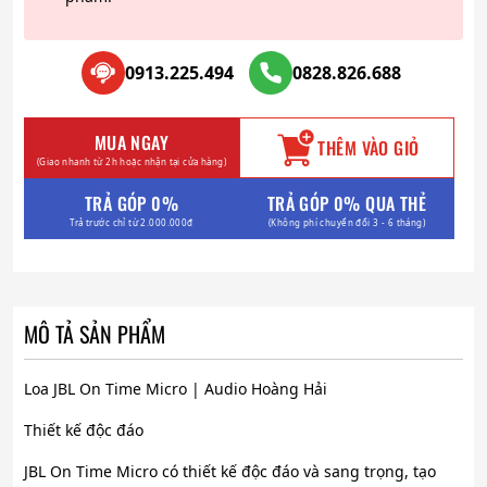
0913.225.494
0828.826.688
MUA NGAY
THÊM VÀO GIỎ
(Giao nhanh từ 2h hoặc nhận tại cửa hàng)
TRẢ GÓP 0%
TRẢ GÓP 0% QUA THẺ
Trả trước chỉ từ 2.000.000đ
(Không phí chuyển đổi 3 - 6 tháng)
MÔ TẢ SẢN PHẨM
Loa JBL On Time Micro | Audio Hoàng Hải
Thiết kế độc đáo
JBL On Time Micro có thiết kế độc đáo và sang trọng, tạo