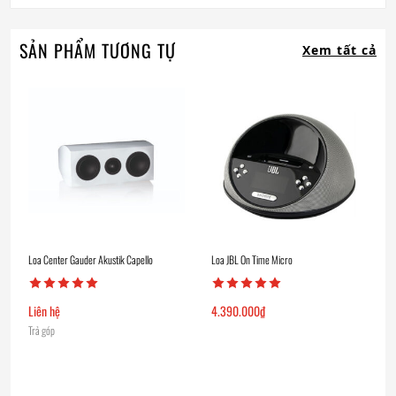
SẢN PHẨM TƯƠNG TỰ
Xem tất cả
Loa Center Gauder Akustik Capello
Loa JBL On Time Micro
Liên hệ
4.390.000
₫
Trả góp