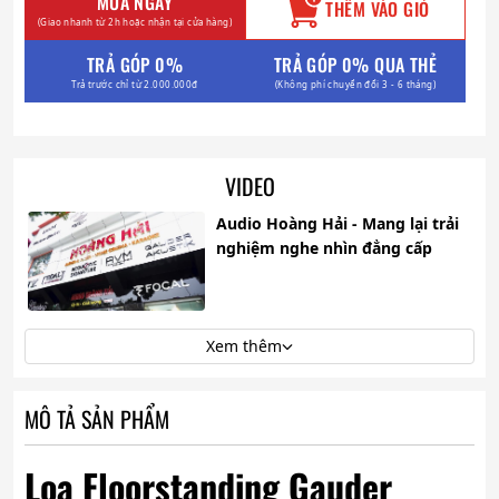
MUA NGAY
THÊM VÀO GIỎ
(Giao nhanh từ 2h hoặc nhận tại cửa hàng)
TRẢ GÓP 0%
TRẢ GÓP 0% QUA THẺ
Trả trước chỉ từ 2.000.000đ
(Không phí chuyển đổi 3 - 6 tháng)
VIDEO
Audio Hoàng Hải - Mang lại trải
nghiệm nghe nhìn đẳng cấp
Xem thêm
MÔ TẢ SẢN PHẨM
Loa Floorstanding Gauder