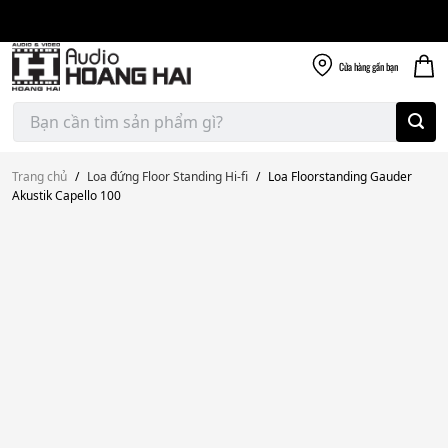
Giao nhanh miễn
Skip
phí
to
300k
content
Cửa hàng
gần bạn
Tìm
kiếm:
Trang chủ
/
Loa đứng Floor Standing Hi-fi
/
Loa Floorstanding Gauder
Akustik Capello 100