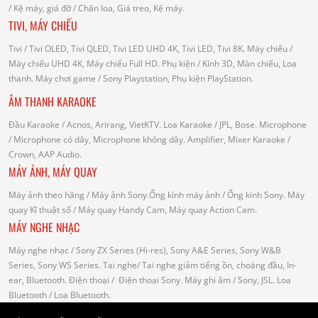
/
Kệ máy, giá đỡ
/ Chân loa, Giá treo, Kệ máy.
TIVI, MÁY CHIẾU
Tivi
/ Tivi OLED, Tivi QLED, Tivi LED UHD 4K, Tivi LED, Tivi 8K.
Máy chiếu
/
Máy chiếu UHD 4K, Máy chiếu Full HD.
Phụ kiện
/ Kính 3D, Màn chiếu, Loa
thanh.
Máy chơi game
/ Sony Playstation, Phụ kiện PlayStation.
ÂM THANH KARAOKE
Đầu Karaoke
/ Acnos, Arirang, VietKTV.
Loa Karaoke
/ JPL, Bose.
Microphone
/ Microphone có dây, Microphone không dây.
Amplifier, Mixer Karaoke
/
Crown, AAP Audio.
MÁY ẢNH, MÁY QUAY
Máy ảnh theo hãng
/ Máy ảnh Sony.Ống kính máy ảnh / Ống kính Sony.
Máy
quay Kĩ thuật số
/ Máy quay Handy Cam, Máy quay Action Cam.
MÁY NGHE NHẠC
Máy nghe nhạc
/ Sony ZX Series (Hi-res), Sony A&E Series, Sony W&B
Series, Sony WS Series.
Tai nghe
/ Tai nghe giảm tiếng ồn, choàng đầu, In-
ear, Bluetooth.
Điện thoại
/ Điện thoại Sony.
Máy ghi âm
/ Sony, JSL.
Loa
Bluetooth
/ Loa Bluetooth.