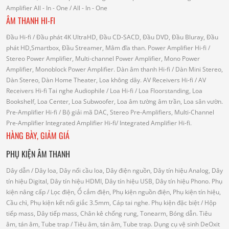
Amplifier
All - In - One
/ All - In - One
ÂM THANH HI-FI
Đầu Hi-fi
/ Đầu phát 4K UltraHD, Đầu CD-SACD, Đầu DVD, Đầu Bluray, Đầu
phát HD,Smartbox, Đầu Streamer, Mâm đĩa than.
Power Amplifier Hi-fi
/
Stereo Power Amplifier, Multi-channel Power Amplifier, Mono Power
Amplifier, Monoblock Power Amplifier.
Dàn âm thanh Hi-fi
/ Dàn Mini Stereo,
Dàn Stereo, Dàn Home Theater, Loa không dây.
AV Receivers Hi-fi
/ AV
Receivers Hi-fi
Tai nghe Audiophile
/
Loa Hi-fi
/ Loa Floorstanding, Loa
Bookshelf, Loa Center, Loa Subwoofer, Loa âm tường âm trần, Loa sân vườn.
Pre-Amplifier Hi-fi
/ Bộ giải mã DAC, Stereo Pre-Amplifiers, Multi-Channel
Pre-Amplifier
Integrated Amplifier Hi-fi
/ Integrated Amplifier Hi-fi.
HÀNG BÀY, GIẢM GIÁ
PHỤ KIỆN ÂM THANH
Dây dẫn
/ Dây loa, Dây nối cầu loa, Dây điện nguồn, Dây tín hiệu Analog, Dây
tín hiệu Digital, Dây tín hiệu HDMI, Dây tín hiệu USB, Dây tín hiệu Phono.
Phụ
kiện nâng cấp
/ Lọc điện, Ổ cắm điện, Phụ kiện nguồn điện, Phụ kiện tín hiệu,
Cầu chì, Phụ kiện kết nối giắc 3.5mm, Cáp tai nghe.
Phụ kiện đặc biệt
/ Hộp
tiếp mass, Dây tiếp mass, Chân kê chống rung, Tonearm, Bóng dẫn.
Tiêu
âm, tán âm, Tube trap
/ Tiêu âm, tán âm, Tube trap.
Dụng cụ vệ sinh DeOxit