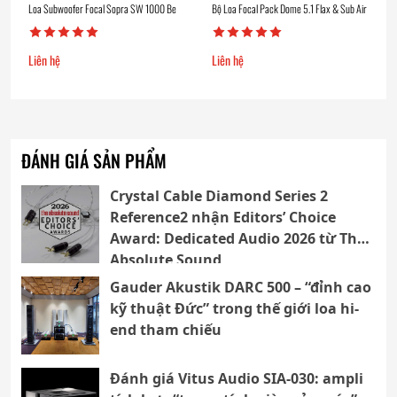
Loa Subwoofer Focal Sopra SW 1000 Be
Bộ Loa Focal Pack Dome 5.1 Flax & Sub Air
Liên hệ
Liên hệ
ĐÁNH GIÁ SẢN PHẨM
Crystal Cable Diamond Series 2
Reference2 nhận Editors’ Choice
Award: Dedicated Audio 2026 từ The
Absolute Sound
Gauder Akustik DARC 500 – “đỉnh cao
kỹ thuật Đức” trong thế giới loa hi-
end tham chiếu
Đánh giá Vitus Audio SIA-030: ampli