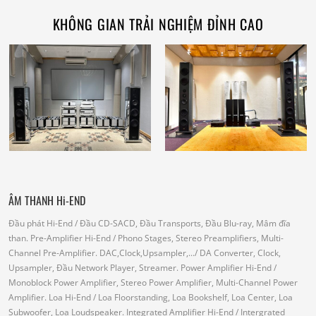
KHÔNG GIAN TRẢI NGHIỆM ĐỈNH CAO
ÂM THANH Hi-END
Đầu phát Hi-End
/ Đầu CD-SACD, Đầu Transports, Đầu Blu-ray, Mâm đĩa
than.
Pre-Amplifier Hi-End
/ Phono Stages, Stereo Preamplifiers, Multi-
Channel Pre-Amplifier.
DAC,Clock,Upsampler,...
/ DA Converter, Clock,
Upsampler, Đầu Network Player, Streamer.
Power Amplifier Hi-End
/
Monoblock Power Amplifier, Stereo Power Amplifier, Multi-Channel Power
Amplifier.
Loa Hi-End
/ Loa Floorstanding, Loa Bookshelf, Loa Center, Loa
Subwoofer, Loa Loudspeaker.
Integrated Amplifier Hi-End
/ Intergrated