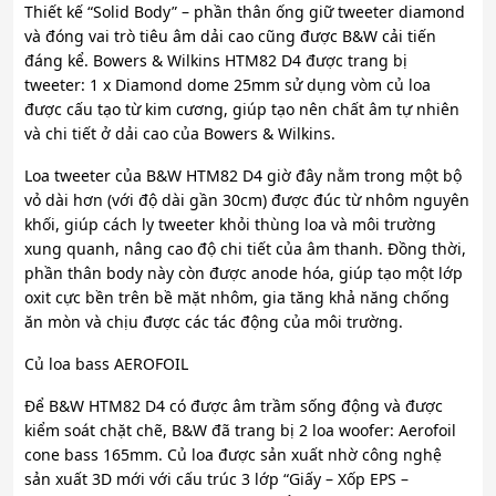
Thiết kế “Solid Body” – phần thân ống giữ tweeter diamond
và đóng vai trò tiêu âm dải cao cũng được B&W cải tiến
đáng kể. Bowers & Wilkins HTM82 D4 được trang bị
tweeter: 1 x Diamond dome 25mm sử dụng vòm củ loa
được cấu tạo từ kim cương, giúp tạo nên chất âm tự nhiên
và chi tiết ở dải cao của Bowers & Wilkins.
Loa tweeter của B&W HTM82 D4 giờ đây nằm trong một bộ
vỏ dài hơn (với độ dài gần 30cm) được đúc từ nhôm nguyên
khối, giúp cách ly tweeter khỏi thùng loa và môi trường
xung quanh, nâng cao độ chi tiết của âm thanh. Đồng thời,
phần thân body này còn được anode hóa, giúp tạo một lớp
oxit cực bền trên bề mặt nhôm, gia tăng khả năng chống
ăn mòn và chịu được các tác động của môi trường.
Củ loa bass AEROFOIL
Để B&W HTM82 D4 có được âm trầm sống động và được
kiểm soát chặt chẽ, B&W đã trang bị 2 loa woofer: Aerofoil
cone bass 165mm. Củ loa được sản xuất nhờ công nghệ
sản xuất 3D mới với cấu trúc 3 lớp “Giấy – Xốp EPS –