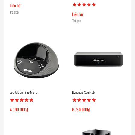
Liên hệ
Trả góp
Liên hệ
Trả góp
Loa JBL On Time Micro
Dynaudio Xeo Hub
4.390.000
₫
6.750.000
₫