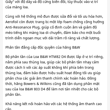
Giấy” với độ dày và độ cứng biến đổi, tùy thuộc vào vị trí
của màng loa.
Cùng với hệ thống mô đun được sửa đổi và tối ưu hóa hơn,
Aerofoil còn được trang bị một lớp foam chống cộng hưởng
Anti-Resonance Plug, giúp cố định cuộn âm và giảm độ
méo tiếng khi màng loa di chuyển, đảm bảo cho một buổi
trình diễn ngoạn mục với dải trầm rõ ràng và chất lượng.
Phân tần đẳng cấp độc quyền của hãng B&W
Bộ phân tần của Loa B&W HTM82 D4 được lắp ở vị trí riêng,
nằm phía sau thùng loa, giúp các bộ phân tần nhạy cảm
được cách li với các áp suất không khí phía bên trong
thùng loa, đảm bảo được hiệu suất hoạt động tối ưu giúp
phân chia các giải âm thanh chính xác hoàn hảo. Đồng
thời, hãng Bowers & Wilkins cũng đã tận dụng phần mặt
sau của loa B&W 803 D4 để làm nơi tản nhiệt cho các bộ
phân tần.
Khả năng kết nối hoàn hảo với các hệ thống âm thanh cao
cấp