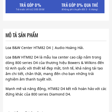
TRẢ GÓP 0%
TRẢ GÓP 0% QUA THẺ
Trả trước chỉ từ 2.000.000đ
(Không phí chuyển đổi 3 - 6 tháng)
MÔ TẢ SẢN PHẨM
Loa B&W Center HTM82 D4 | Audio Hoàng Hải.
Loa B&W HTM82 D4 là mẫu loa center cao cấp nằm trong
dòng 800 series D4 của thương hiệu Bowers & Wilkins đến
từ Anh quốc với thiết kế đẹp mắt, tinh tế, khả năng tái tạo
âm chi tiết, chân thật, mang đến cho bạn những trải
nghiệm âm thanh tuyệt vời.
Mạnh mẽ và năng động, HTM82 D4 kết nối hoàn hảo với các
đứng khác của 800 series Diamond D4.