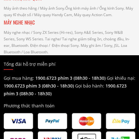
Máy ảnh theo hãng
/ Máy ảnh Sony.Ống kính máy ảnh / Ống kính Sony.
Máy
quay Kĩ thuật số
/ Máy quay Handy Cam, Máy quay Action Cam.
MÁY NGHE NHẠC
Máy nghe nhạc
/ Sony ZX Series (Hi-res), Sony A&E Series, Sony W&B
Series, Sony WS Series.
Tai nghe
/ Tai nghe giảm tiếng ồn, choàng đầu, In-
ear, Bluetooth.
Điện thoại
/ Điện thoại Sony.
Máy ghi âm
/ Sony, JSL.
Loa
Bluetooth
/ Loa Bluetooth.
Tổng đài hỗ trợ miễn phí
Gọi mua hàng:
1900.6723 phím 3 (08h30 - 18h30)
Gọi khiếu nại:
1900.6723 phím 3
(08h30 - 18h30)
Gọi bảo hành:
1900.6723
phím 3
(08h30 - 18h30)
Phương thức thanh toán