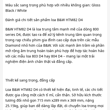
Màu sắc sang trọng phù hợp với nhiều không gian: Gloss
Black / White
Đánh giá chi tiết sản phẩm loa B&W HTM82 D4
B&W HTM82 D4 là loa trung tâm mạnh mẽ của dòng 800
series D4, được tạo ra để xử lý kênh trung tâm quan trọng
trong rạp chiếu phim gia đình cao cấp dựa trên các mẫu
Diamond nhỏ hơn của B&W. Với sức mạnh âm trầm và phần
mở rộng âm trung hoàn toàn phù hợp để hợp tác hoàn hảo
với các mẫu loa 803 D4 hay 804 D4 – mang lại một trải
nghiệm điện ảnh chân thật và đẳng cấp.
Thiết kế sang trọng, đẳng cấp
Loa B&W HTM82 D4 có thiết kế hiện đại, tinh tế, các chi tiết
được gia công một cách tỉ mỉ, cẩn thận. Sở hữu kích thước
tương đối nhỏ gọn 715 mm x289 mm x 369 mm, nặng
25.15kg, giúp bạn dễ dàng lắp đặt, di chuyển loa trong mọi