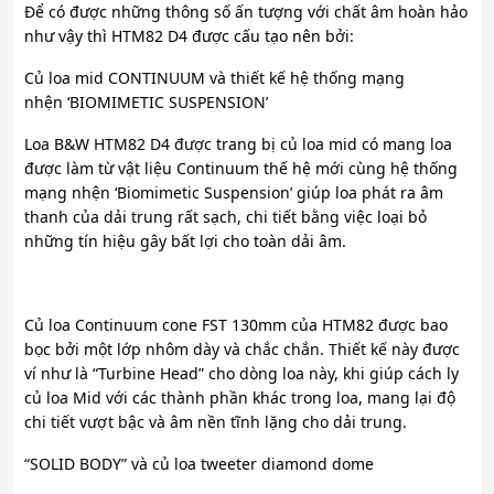
Để có được những thông số ấn tượng với chất âm hoàn hảo
như vậy thì HTM82 D4 được cấu tạo nên bởi:
Củ loa mid CONTINUUM và thiết kế hệ thống mạng
nhện ‘BIOMIMETIC SUSPENSION’
Loa B&W HTM82 D4 được trang bị củ loa mid có mang loa
được làm từ vật liệu Continuum thế hệ mới cùng hệ thống
mạng nhện ‘Biomimetic Suspension’ giúp loa phát ra âm
thanh của dải trung rất sạch, chi tiết bằng việc loại bỏ
những tín hiệu gây bất lợi cho toàn dải âm.
Củ loa Continuum cone FST 130mm của HTM82 được bao
bọc bởi một lớp nhôm dày và chắc chắn. Thiết kế này được
ví như là “Turbine Head” cho dòng loa này, khi giúp cách ly
củ loa Mid với các thành phần khác trong loa, mang lại độ
chi tiết vượt bậc và âm nền tĩnh lặng cho dải trung.
“SOLID BODY” và củ loa tweeter diamond dome