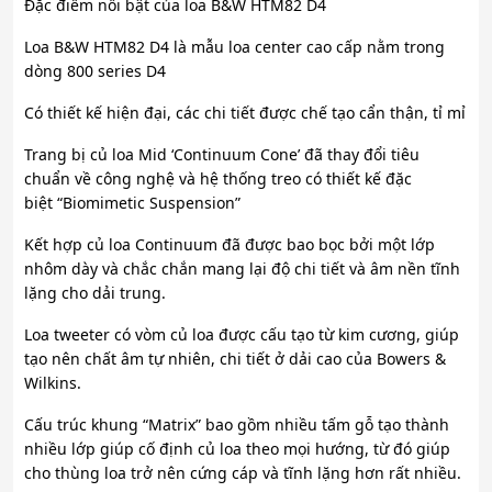
Đặc điểm nổi bật của loa B&W HTM82 D4
Loa B&W HTM82 D4 là mẫu loa center cao cấp nằm trong
dòng 800 series D4
Có thiết kế hiện đại, các chi tiết được chế tạo cẩn thận, tỉ mỉ
Trang bị củ loa Mid ‘Continuum Cone’ đã thay đổi tiêu
chuẩn về công nghệ và hệ thống treo có thiết kế đặc
biệt “Biomimetic Suspension”
Kết hợp củ loa Continuum đã được bao bọc bởi một lớp
nhôm dày và chắc chắn mang lại độ chi tiết và âm nền tĩnh
lặng cho dải trung.
Loa tweeter có vòm củ loa được cấu tạo từ kim cương, giúp
tạo nên chất âm tự nhiên, chi tiết ở dải cao của Bowers &
Wilkins.
Cấu trúc khung “Matrix” bao gồm nhiều tấm gỗ tạo thành
nhiều lớp giúp cố định củ loa theo mọi hướng, từ đó giúp
cho thùng loa trở nên cứng cáp và tĩnh lặng hơn rất nhiều.