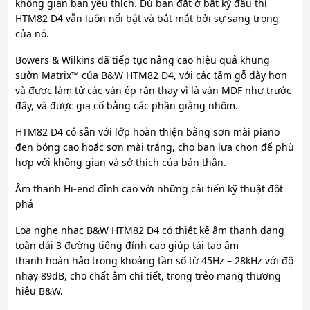
không gian bạn yêu thích. Dù bạn đặt ở bất kỳ đâu thì
HTM82 D4 vẫn luôn nổi bật và bắt mắt bởi sự sang trọng
của nó.
Bowers & Wilkins đã tiếp tục nâng cao hiệu quả khung
sườn Matrix™ của B&W HTM82 D4, với các tấm gỗ dày hơn
và được làm từ các ván ép rắn thay vì là ván MDF như trước
đây, và được gia cố bằng các phần giằng nhôm.
HTM82 D4 có sẵn với lớp hoàn thiện bằng sơn mài piano
đen bóng cao hoặc sơn mài trắng, cho bạn lựa chọn để phù
hợp với không gian và sở thích của bản thân.
Âm thanh Hi-end đỉnh cao với những cải tiến kỹ thuật đột
phá
Loa nghe nhạc B&W HTM82 D4 có thiết kế âm thanh dạng
toàn dải 3 đường tiếng đỉnh cao giúp tái tạo âm
thanh hoàn hảo trong khoảng tần số từ 45Hz – 28kHz với độ
nhạy 89dB, cho chất âm chi tiết, trong trẻo mang thương
hiêu B&W.