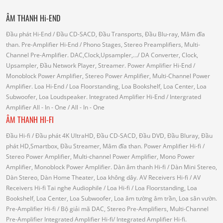
ÂM THANH Hi-END
Đầu phát Hi-End
/ Đầu CD-SACD, Đầu Transports, Đầu Blu-ray, Mâm đĩa
than.
Pre-Amplifier Hi-End
/ Phono Stages, Stereo Preamplifiers, Multi-
Channel Pre-Amplifier.
DAC,Clock,Upsampler,...
/ DA Converter, Clock,
Upsampler, Đầu Network Player, Streamer.
Power Amplifier Hi-End
/
Monoblock Power Amplifier, Stereo Power Amplifier, Multi-Channel Power
Amplifier.
Loa Hi-End
/ Loa Floorstanding, Loa Bookshelf, Loa Center, Loa
Subwoofer, Loa Loudspeaker.
Integrated Amplifier Hi-End
/ Intergrated
Amplifier
All - In - One
/ All - In - One
ÂM THANH HI-FI
Đầu Hi-fi
/ Đầu phát 4K UltraHD, Đầu CD-SACD, Đầu DVD, Đầu Bluray, Đầu
phát HD,Smartbox, Đầu Streamer, Mâm đĩa than.
Power Amplifier Hi-fi
/
Stereo Power Amplifier, Multi-channel Power Amplifier, Mono Power
Amplifier, Monoblock Power Amplifier.
Dàn âm thanh Hi-fi
/ Dàn Mini Stereo,
Dàn Stereo, Dàn Home Theater, Loa không dây.
AV Receivers Hi-fi
/ AV
Receivers Hi-fi
Tai nghe Audiophile
/
Loa Hi-fi
/ Loa Floorstanding, Loa
Bookshelf, Loa Center, Loa Subwoofer, Loa âm tường âm trần, Loa sân vườn.
Pre-Amplifier Hi-fi
/ Bộ giải mã DAC, Stereo Pre-Amplifiers, Multi-Channel
Pre-Amplifier
Integrated Amplifier Hi-fi
/ Integrated Amplifier Hi-fi.