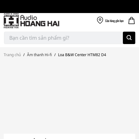
Giao nhanh miễn
Skip
phí
to
300k
content
Cửa hàng
gần bạn
Tìm
kiếm:
Trang chủ
/
Âm thanh Hi-fi
/
Loa B&W Center HTM82 D4