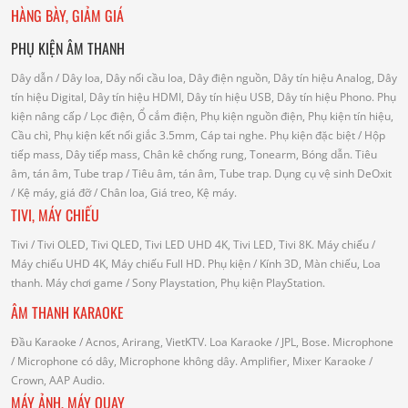
HÀNG BÀY, GIẢM GIÁ
PHỤ KIỆN ÂM THANH
Dây dẫn
/ Dây loa, Dây nối cầu loa, Dây điện nguồn, Dây tín hiệu Analog, Dây
tín hiệu Digital, Dây tín hiệu HDMI, Dây tín hiệu USB, Dây tín hiệu Phono.
Phụ
kiện nâng cấp
/ Lọc điện, Ổ cắm điện, Phụ kiện nguồn điện, Phụ kiện tín hiệu,
Cầu chì, Phụ kiện kết nối giắc 3.5mm, Cáp tai nghe.
Phụ kiện đặc biệt
/ Hộp
tiếp mass, Dây tiếp mass, Chân kê chống rung, Tonearm, Bóng dẫn.
Tiêu
âm, tán âm, Tube trap
/ Tiêu âm, tán âm, Tube trap.
Dụng cụ vệ sinh DeOxit
/
Kệ máy, giá đỡ
/ Chân loa, Giá treo, Kệ máy.
TIVI, MÁY CHIẾU
Tivi
/ Tivi OLED, Tivi QLED, Tivi LED UHD 4K, Tivi LED, Tivi 8K.
Máy chiếu
/
Máy chiếu UHD 4K, Máy chiếu Full HD.
Phụ kiện
/ Kính 3D, Màn chiếu, Loa
thanh.
Máy chơi game
/ Sony Playstation, Phụ kiện PlayStation.
ÂM THANH KARAOKE
Đầu Karaoke
/ Acnos, Arirang, VietKTV.
Loa Karaoke
/ JPL, Bose.
Microphone
/ Microphone có dây, Microphone không dây.
Amplifier, Mixer Karaoke
/
Crown, AAP Audio.
MÁY ẢNH, MÁY QUAY