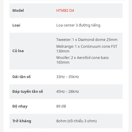
Model
HTM82 D4
Loại
Loa center 3 đường tiếng
Tweeter: 1 x Diamond dome 25mm
Midrange: 1 x Continuum cone FST
Củ loa
130mm
Woofer: 2 x Aerofoil cone bass
165mm
Dải tần số
33Hz – 35kHz
Đáp tuyến tần số
45Hz – 28kHz
Độ nhạy
89 dB
Trở kháng
8ohm (tối thiểu 3 ohm)