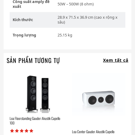
Công suất amply đề
50W – 500W (8 ohm)
xuất
28.9 x 71.5 x 36.9 cm (cao x rộng x
Kích thước
sâu)
Trọng lượng
25.15 kg
SẢN PHẨM TƯƠNG TỰ
Xem tất cả
Loa Floorstanding Gauder Akustik Capello
100
Loa Center Gauder Akustik Capello