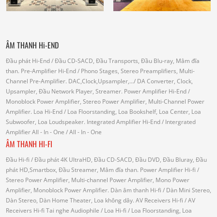
ÂM THANH Hi-END
Đầu phát Hi-End
/ Đầu CD-SACD, Đầu Transports, Đầu Blu-ray, Mâm đĩa
than.
Pre-Amplifier Hi-End
/ Phono Stages, Stereo Preamplifiers, Multi-
Channel Pre-Amplifier.
DAC,Clock,Upsampler,...
/ DA Converter, Clock,
Upsampler, Đầu Network Player, Streamer.
Power Amplifier Hi-End
/
Monoblock Power Amplifier, Stereo Power Amplifier, Multi-Channel Power
Amplifier.
Loa Hi-End
/ Loa Floorstanding, Loa Bookshelf, Loa Center, Loa
Subwoofer, Loa Loudspeaker.
Integrated Amplifier Hi-End
/ Intergrated
Amplifier
All - In - One
/ All - In - One
ÂM THANH HI-FI
Đầu Hi-fi
/ Đầu phát 4K UltraHD, Đầu CD-SACD, Đầu DVD, Đầu Bluray, Đầu
phát HD,Smartbox, Đầu Streamer, Mâm đĩa than.
Power Amplifier Hi-fi
/
Stereo Power Amplifier, Multi-channel Power Amplifier, Mono Power
Amplifier, Monoblock Power Amplifier.
Dàn âm thanh Hi-fi
/ Dàn Mini Stereo,
Dàn Stereo, Dàn Home Theater, Loa không dây.
AV Receivers Hi-fi
/ AV
Receivers Hi-fi
Tai nghe Audiophile
/
Loa Hi-fi
/ Loa Floorstanding, Loa