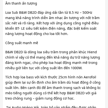
Âm thanh ấn tượng
Loa Sub B&W DB2D đáp ứng dải tần từ 8.5 Hz – 500Hz
mang khả năng trình diễn âm nhạc ấn tượng với nốt trầm
sắc nét và rõ ràng. Kết hợp với ứng dụng công nghệ điều
khiển BT- LE siêu tiết kiệm điện năng, đặc biệt kiểm soát
năng lượng hoạt động cho loa tốt hơn.
Công suất mạnh mẽ
B&W DB2D là dòng loa siêu trầm trong phân khúc Hiend
chính vì vậy có thể mang đến khả năng dự trữ năng lượng
đáng kinh ngạc, cho phép loa hoạt động mạnh mẽ trong
nhiều giờ liên tục với công suất lên đến 1000W.
Tích hợp loa bass với kích thước 25cm hình nón Aerofoil
giúp đem lại sự ổn định cho âm trầm dù hoạt động ở công
suất lớn. Bên cạnh đó để âm thanh trong sạch và không bị
méo tiếng người dùng có thể kết hợp B&W DB2D với giá
treo chóng rung – giảm rung động cơ học.
Tại Audio Hoàng Hải, toàn bộ sản phẩm đều được nhập