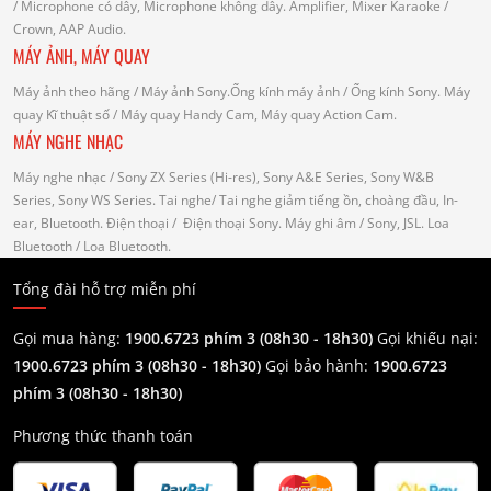
/ Microphone có dây, Microphone không dây.
Amplifier, Mixer Karaoke
/
Crown, AAP Audio.
MÁY ẢNH, MÁY QUAY
Máy ảnh theo hãng
/ Máy ảnh Sony.Ống kính máy ảnh / Ống kính Sony.
Máy
quay Kĩ thuật số
/ Máy quay Handy Cam, Máy quay Action Cam.
MÁY NGHE NHẠC
Máy nghe nhạc
/ Sony ZX Series (Hi-res), Sony A&E Series, Sony W&B
Series, Sony WS Series.
Tai nghe
/ Tai nghe giảm tiếng ồn, choàng đầu, In-
ear, Bluetooth.
Điện thoại
/ Điện thoại Sony.
Máy ghi âm
/ Sony, JSL.
Loa
Bluetooth
/ Loa Bluetooth.
Tổng đài hỗ trợ miễn phí
Gọi mua hàng:
1900.6723 phím 3 (08h30 - 18h30)
Gọi khiếu nại:
1900.6723 phím 3
(08h30 - 18h30)
Gọi bảo hành:
1900.6723
phím 3
(08h30 - 18h30)
Phương thức thanh toán