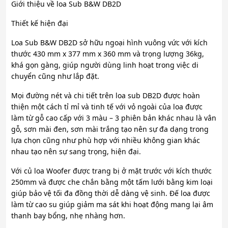
Giới thiệu về loa Sub B&W DB2D
Thiết kế hiện đại
Loa Sub B&W DB2D sở hữu ngoại hình vuông vức với kích
thước 430 mm x 377 mm x 360 mm và trọng lượng 36kg,
khá gọn gàng, giúp người dùng linh hoạt trong việc di
chuyển cũng như lắp đặt.
Mọi đường nét và chi tiết trên loa sub DB2D được hoàn
thiện một cách tỉ mỉ và tinh tế với vỏ ngoài của loa được
làm từ gỗ cao cấp với 3 màu – 3 phiên bản khác nhau là vân
gỗ, sơn mài đen, sơn mài trắng tạo nên sự đa dạng trong
lựa chọn cũng như phù hợp với nhiều không gian khác
nhau tạo nên sự sang trọng, hiện đại.
Với củ loa Woofer được trang bị ở mặt trước với kích thước
250mm và được che chắn bằng một tấm lưới bằng kim loại
giúp bảo vệ tối đa đồng thời dễ dàng vệ sinh. Đế loa được
làm từ cao su giúp giảm ma sát khi hoạt động mang lại âm
thanh bay bổng, nhẹ nhàng hơn.