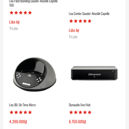
Loa Floorstanding Gauder Akustik Capello
100
Loa Center Gauder Akustik Capello
Liên hệ
Trả góp
Liên hệ
Trả góp
Loa JBL On Time Micro
Dynaudio Xeo Hub
4.390.000
₫
6.750.000
₫