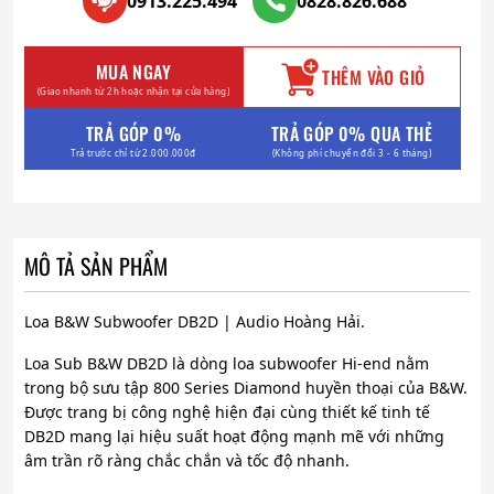
0913.225.494
0828.826.688
MUA NGAY
THÊM VÀO GIỎ
(Giao nhanh từ 2h hoặc nhận tại cửa hàng)
TRẢ GÓP 0%
TRẢ GÓP 0% QUA THẺ
Trả trước chỉ từ 2.000.000đ
(Không phí chuyển đổi 3 - 6 tháng)
MÔ TẢ SẢN PHẨM
Loa B&W Subwoofer DB2D | Audio Hoàng Hải.
Loa Sub B&W DB2D là dòng loa subwoofer Hi-end nằm
trong bộ sưu tập 800 Series Diamond huyền thoại của B&W.
Được trang bị công nghệ hiện đại cùng thiết kế tinh tế
DB2D mang lại hiệu suất hoạt động mạnh mẽ với những
âm trần rõ ràng chắc chắn và tốc độ nhanh.