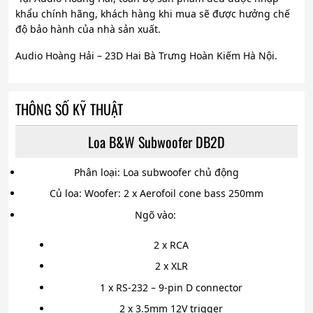
khẩu chính hãng, khách hàng khi mua sẽ được hưởng chế
độ bảo hành của nhà sản xuất.
Audio Hoàng Hải – 23D Hai Bà Trưng Hoàn Kiếm Hà Nội.
THÔNG SỐ KỸ THUẬT
Loa B&W Subwoofer DB2D
Phân loại: Loa subwoofer chủ động
Củ loa: Woofer: 2 x Aerofoil cone bass 250mm
Ngõ vào:
2 x RCA
2 x XLR
1 x RS-232 – 9-pin D connector
2 x 3.5mm 12V trigger