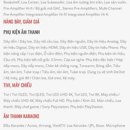
Bookshelf, Loa Center, Loa Subwoofer, Loa âm tường âm trần, Loa sân vườn.
Pre-Amplifier Hi-fi
/ Bộ giải mã DAC, Stereo Pre-Amplifiers, Multi-Channel
Pre-Amplifier
Integrated Amplifier Hi-fi
/ Integrated Amplifier Hi-fi.
HÀNG BÀY, GIẢM GIÁ
PHỤ KIỆN ÂM THANH
Dây dẫn
/ Dây loa, Dây nối cầu loa, Dây điện nguồn, Dây tín hiệu Analog, Dây
tín hiệu Digital, Dây tín hiệu HDMI, Dây tín hiệu USB, Dây tín hiệu Phono.
Phụ
kiện nâng cấp
/ Lọc điện, Ổ cắm điện, Phụ kiện nguồn điện, Phụ kiện tín hiệu,
Cầu chì, Phụ kiện kết nối giắc 3.5mm, Cáp tai nghe.
Phụ kiện đặc biệt
/ Hộp
tiếp mass, Dây tiếp mass, Chân kê chống rung, Tonearm, Bóng dẫn.
Tiêu
âm, tán âm, Tube trap
/ Tiêu âm, tán âm, Tube trap.
Dụng cụ vệ sinh DeOxit
/
Kệ máy, giá đỡ
/ Chân loa, Giá treo, Kệ máy.
TIVI, MÁY CHIẾU
Tivi
/ Tivi OLED, Tivi QLED, Tivi LED UHD 4K, Tivi LED, Tivi 8K.
Máy chiếu
/
Máy chiếu UHD 4K, Máy chiếu Full HD.
Phụ kiện
/ Kính 3D, Màn chiếu, Loa
thanh.
Máy chơi game
/ Sony Playstation, Phụ kiện PlayStation.
ÂM THANH KARAOKE
Đầu Karaoke
/ Acnos, Arirang, VietKTV.
Loa Karaoke
/ JPL, Bose.
Microphone