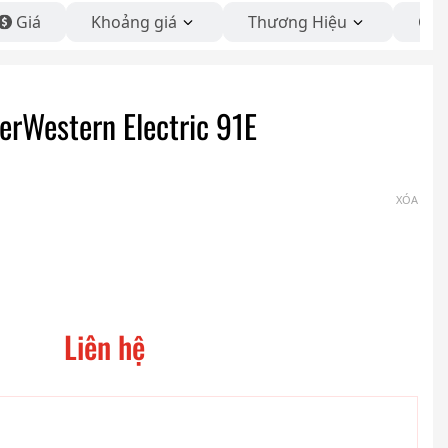
Giá
Khoảng giá
Thương Hiệu
Côn
ierWestern Electric 91E
XÓA
Liên hệ