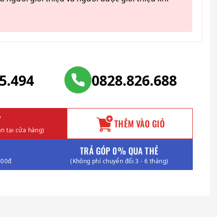
25.494
0828.826.688
Y
THÊM VÀO GIỎ
n tại cửa hàng)
TRẢ GÓP 0% QUA THẺ
000đ
(Không phí chuyển đổi 3 - 6 tháng)