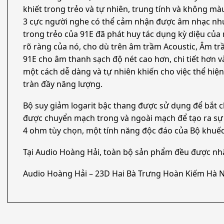
khiết trong trẻo và tự nhiên, trung tính và không m
3 cực người nghe có thể cảm nhận được âm nhạc như
trong trẻo của 91E đã phát huy tác dụng kỳ diệu củ
rõ ràng của nó, cho dù trên âm trầm Acoustic, Âm t
91E cho âm thanh sạch độ nét cao hơn, chi tiết hơn v
một cách dễ dàng và tự nhiên khiến cho việc thể hiện
tràn đầy năng lượng.
Bộ suy giảm logarit bậc thang được sử dụng để bắt c
được chuyển mạch trong và ngoài mạch để tạo ra sự s
4 ohm tùy chọn, một tính năng độc đáo của Bộ khuếch
Tại Audio Hoàng Hải, toàn bộ sản phẩm đều được nh
Audio Hoàng Hải – 23D Hai Bà Trưng Hoàn Kiếm Hà N