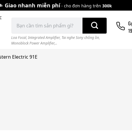
Giao nhanh miễn phí
- cho đơn hàng trên
300k
c
Tìm
G
kiếm:
1
Loa Focal
,
Integrated Amplifier
,
Tai nghe Sony chống ồn
,
Monoblock Power Amplifier,..
tern Electric 91E