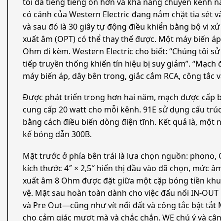
tối đa tiếng tiếng ồn hơn và khả năng chuyển kênh 
có cánh của Western Electric đang nắm chặt tia sét và
và sau đó là 30 giây tự động điều khiển bằng bộ vi x
xuất âm (OPT) có thể thay thế được. Một máy biến á
Ohm đi kèm. Western Electric cho biết: “Chúng tôi s
tiếp truyền thống khiến tín hiệu bị suy giảm”. “Mạch 
máy biến áp, dây bên trong, giắc cắm RCA, công tắc và
Được phát triển trong hơn hai năm, mạch được cấp 
cung cấp 20 watt cho mỗi kênh. 91E sử dụng cấu trú
bằng cách điều biến dòng điện tĩnh. Kết quả là, một 
kế bóng dẫn 300B.
Mặt trước ở phía bên trái là lựa chọn nguồn: phono, C
kích thước 4″ × 2,5″ hiển thị đầu vào đã chọn, mức â
xuất âm 8 Ohm được đặt giữa một cặp bóng tiền khuy
vệ. Mặt sau hoàn toàn dành cho việc đấu nối IN-OUT
và Pre Out—cũng như vít nối đất và công tắc bật tắt
cho cảm giác mượt mà và chắc chắn. WE chú ý và câ