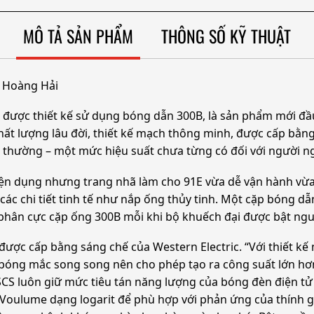
MÔ TẢ SẢN PHẨM
THÔNG SỐ KỸ THUẬT
o Hoàng Hải
ợp được thiết kế sử dụng bóng dẫn 300B, là sản phẩm mới đ
chất lượng lâu đời, thiết kế mạch thông minh, được cấp bằ
g thường – một mức hiệu suất chưa từng có đối với người 
tiện dụng nhưng trang nhã làm cho 91E vừa dễ vận hành vừa
các chi tiết tinh tế như nắp ống thủy tinh. Một cặp bóng d
ng phân cực cặp ống 300B mỗi khi bộ khuếch đại được bật ng
ược cấp bằng sáng chế của Western Electric. “Với thiết kế 
ai bóng mắc song song nên cho phép tạo ra công suất lớn 
S luôn giữ mức tiêu tán năng lượng của bóng đèn điện tử 
 Voulume dạng logarit để phù hợp với phản ứng của thính 