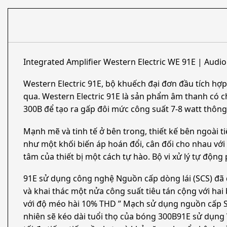
Integrated Amplifier Western Electric WE 91E | Audi
Western Electric 91E, bộ khuếch đại đơn đầu tích h
qua. Western Electric 91E là sản phẩm âm thanh có 
300B để tạo ra gấp đôi mức công suất 7-8 watt thôn
Mạnh mẽ và tinh tế ở bên trong, thiết kế bên ngoài 
như một khối biến áp hoán đổi, cân đối cho nhau với 
tâm của thiết bị một cách tự hào. Bộ vi xử lý tự độ
91E sử dụng công nghệ Nguồn cấp dòng lái (SCS) đã đ
và khai thác một nửa công suất tiêu tán cộng với h
với độ méo hài 10% THD ” Mạch sử dụng nguồn cấp SC
nhiên sẽ kéo dài tuổi thọ của bóng 300B91E sử dụng