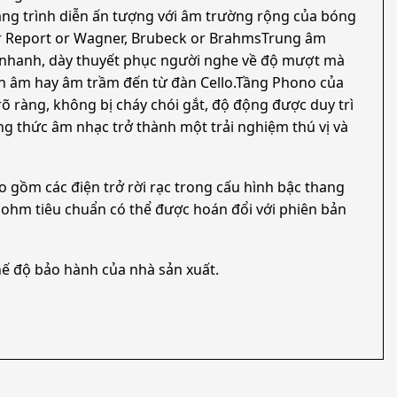
năng trình diễn ấn tượng với âm trường rộng của bóng
er Report or Wagner, Brubeck or BrahmsTrung âm
m nhanh, dày thuyết phục người nghe về độ mượt mà
ịnh âm hay âm trầm đến từ đàn Cello.Tầng Phono của
rõ ràng, không bị cháy chói gắt, độ động được duy trì
ởng thức âm nhạc trở thành một trải nghiệm thú vị và
 gồm các điện trở rời rạc trong cấu hình bậc thang
8 ohm tiêu chuẩn có thể được hoán đổi với phiên bản
ế độ bảo hành của nhà sản xuất.