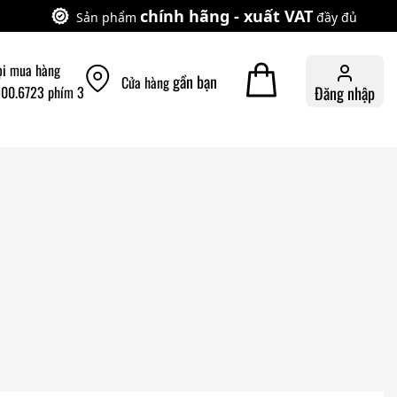
chính hãng - xuất VAT
Sản phẩm
đầy đủ
ọi mua hàng
gần bạn
Cửa hàng
900.6723 phím 3
Đăng nhập