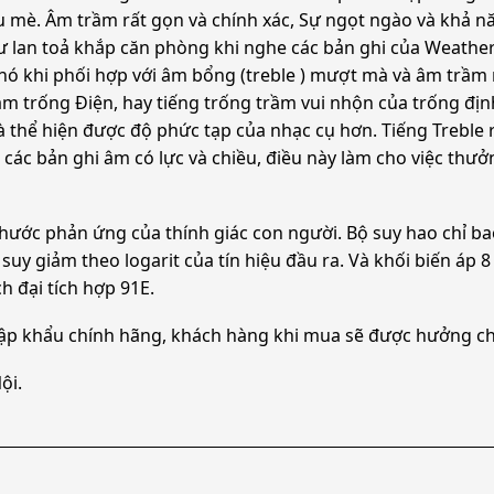
àu mè. Âm trầm rất gọn và chính xác, Sự ngọt ngào và khả 
 lan toả khắp căn phòng khi nghe các bản ghi của Weath
a nó khi phối hợp với âm bổng (treble ) mượt mà và âm trầ
rầm trống Điện, hay tiếng trống trầm vui nhộn của trống đ
à thể hiện được độ phức tạp của nhạc cụ hơn. Tiếng Treble 
 các bản ghi âm có lực và chiều, điều này làm cho việc thư
hước phản ứng của thính giác con người. Bộ suy hao chỉ bao
uy giảm theo logarit của tín hiệu đầu ra. Và khối biến áp 
 đại tích hợp 91E.
ập khẩu chính hãng, khách hàng khi mua sẽ được hưởng ch
ội.