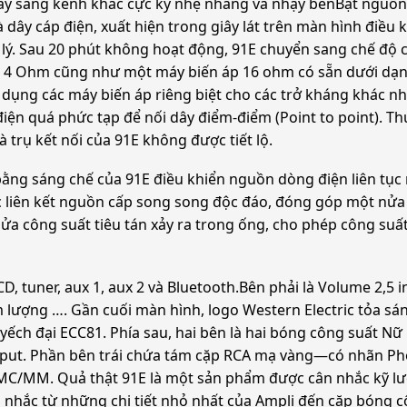
này sang kênh khác cực kỳ nhẹ nhàng và nhạy bénBật nguồn
 dây cáp điện, xuất hiện trong giây lát trên màn hình điều 
ử lý. Sau 20 phút không hoạt động, 91E chuyển sang chế độ 
p 4 Ohm cũng như một máy biến áp 16 ohm có sẵn dưới dạng 
ử dụng các máy biến áp riêng biệt cho các trở kháng khác n
điện quá phức tạp để nối dây điểm-điểm (Point to point). Th
 trụ kết nối của 91E không được tiết lộ.
bằng sáng chế của 91E điều khiển nguồn dòng điện liên tụ
c liên kết nguồn cấp song song độc đáo, đóng góp một nửa
nửa công suất tiêu tán xảy ra trong ống, cho phép công suấ
D, tuner, aux 1, aux 2 và Bluetooth.Bên phải là Volume 2,5 
m lượng …. Gần cuối màn hình, logo Western Electric tỏa sá
ếch đại ECC81. Phía sau, hai bên là hai bóng công suất Nữ
 put. Phần bên trái chứa tám cặp RCA mạ vàng—có nhãn Phon
 MC/MM. Quả thật 91E là một sản phẩm được cân nhắc kỹ lưỡn
n nhắc từ những chi tiết nhỏ nhất của Ampli đến cặp bóng