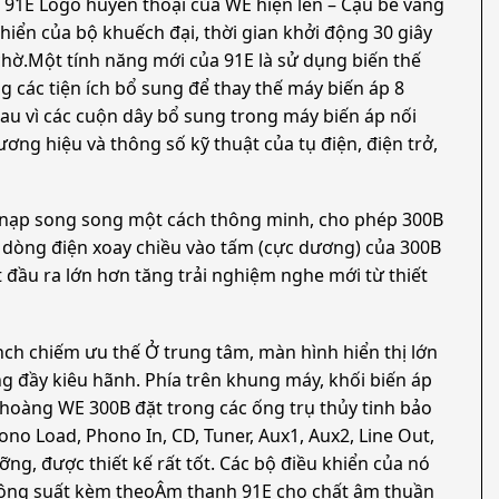
 91E Logo huyền thoại của WE hiện lên – Cậu bé vàng
khiển của bộ khuếch đại, thời gian khởi động 30 giây
chờ.Một tính năng mới của 91E là sử dụng biến thế
các tiện ích bổ sung để thay thế máy biến áp 8
hau vì các cuộn dây bổ sung trong máy biến áp nối
ương hiệu và thông số kỹ thuật của tụ điện, điện trở,
c nạp song song một cách thông minh, cho phép 300B
 dòng điện xoay chiều vào tấm (cực dương) của 300B
t đầu ra lớn hơn tăng trải nghiệm nghe mới từ thiết
inch chiếm ưu thế Ở trung tâm, màn hình hiển thị lớn
ng đầy kiêu hãnh. Phía trên khung máy, khối biến áp
 hoàng WE 300B đặt trong các ống trụ thủy tinh bảo
o Load, Phono In, CD, Tuner, Aux1, Aux2, Line Out,
g, được thiết kế rất tốt. Các bộ điều khiển của nó
 công suất kèm theoÂm thanh 91E cho chất âm thuần