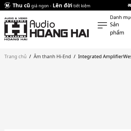
Skip
Thu cũ
Lên đời
giá ngon -
tiết kiệm
to
Danh mụ
content
Sản
phẩm
Trang chủ
/
Âm thanh Hi-End
/
Integrated AmplifierWes