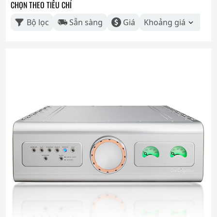
CHỌN THEO TIÊU CHÍ
Bộ lọc
Sẵn sàng
Giá
Khoảng giá
Th