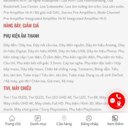
Receivers Hi-fi
Tai nghe Audiophile
/
Loa Hi-fi
/ Loa Floorstanding, Loa
Bookshelf, Loa Center, Loa Subwoofer, Loa âm tường âm trần, Loa sân vườn.
Pre-Amplifier Hi-fi
/ Bộ giải mã DAC, Stereo Pre-Amplifiers, Multi-Channel
Pre-Amplifier
Integrated Amplifier Hi-fi
/ Integrated Amplifier Hi-fi.
HÀNG BÀY, GIẢM GIÁ
PHỤ KIỆN ÂM THANH
Dây dẫn
/ Dây loa, Dây nối cầu loa, Dây điện nguồn, Dây tín hiệu Analog, Dây
tín hiệu Digital, Dây tín hiệu HDMI, Dây tín hiệu USB, Dây tín hiệu Phono.
Phụ
kiện nâng cấp
/ Lọc điện, Ổ cắm điện, Phụ kiện nguồn điện, Phụ kiện tín hiệu,
Cầu chì, Phụ kiện kết nối giắc 3.5mm, Cáp tai nghe.
Phụ kiện đặc biệt
/ Hộp
tiếp mass, Dây tiếp mass, Chân kê chống rung, Tonearm, Bóng dẫn.
Tiêu
âm, tán âm, Tube trap
/ Tiêu âm, tán âm, Tube trap.
Dụng cụ vệ sinh DeOxit
/
Kệ máy, giá đỡ
/ Chân loa, Giá treo, Kệ máy.
TIVI, MÁY CHIẾU
Tivi
/ Tivi OLED, Tivi QLED, Tivi LED UHD 4K, Tivi LED, Tivi 8K.
Máy chiếu
/
Máy chiếu UHD 4K, Máy chiếu Full HD.
Phụ kiện
/ Kính 3D, Màn chiếu, Loa
thanh.
Máy chơi game
/ Sony Playstation, Phụ kiện PlayStation.
ÂM THANH KARAOKE
Trang chủ
Danh mục
Cửa hàng
Đăng nhập
Xem thêm
Đầu Karaoke
/ Acnos, Arirang, VietKTV.
Loa Karaoke
/ JPL, Bose.
Microphone