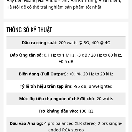
Hãy đến Hoàng Hải Audio – 23D Hai Bà Trưng, Hoàn Kiếm,
Hà Nội để có thể trải nghiệm sản phẩm tốt nhất.
THÔNG SỐ KỸ THUẬT
Đầu ra công suất:
200 watts @ 8Ω, 400 @ 4Ω
Đáp ứng tần số:
0.1 Hz to 1 MHz, -3 dB / 20 Hz to 80 kHz,
±0.5 dB
Biến dạng (Full Output):
<0.1%, 20 Hz to 20 kHz
Tỷ lệ tín hiệu trên tạp âm:
-95 dB, unweighted
Mức độ tiêu thụ nguồn ở chế độ chờ:
20 watts
Trở kháng đầu vào:
100 KΩ
Đầu vào Analog:
4 prs balanced XLR stereo, 2 prs single-
ended RCA stereo