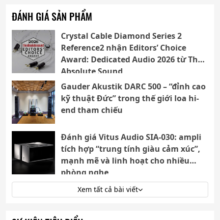
ĐÁNH GIÁ SẢN PHẨM
Crystal Cable Diamond Series 2
Reference2 nhận Editors’ Choice
Award: Dedicated Audio 2026 từ The
Absolute Sound
Gauder Akustik DARC 500 – “đỉnh cao
kỹ thuật Đức” trong thế giới loa hi-
end tham chiếu
Đánh giá Vitus Audio SIA-030: ampli
tích hợp “trung tính giàu cảm xúc”,
mạnh mẽ và linh hoạt cho nhiều
phòng nghe
Xem tất cả bài viết