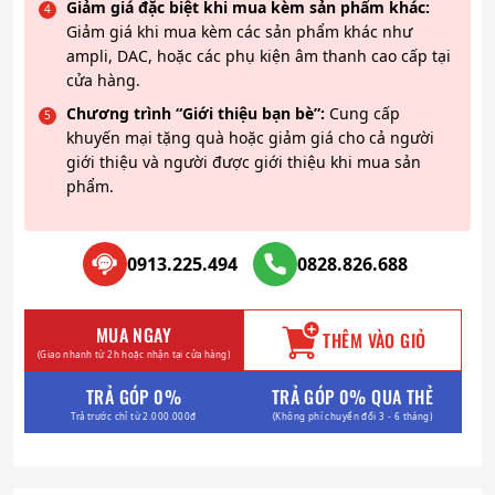
Giảm giá đặc biệt khi mua kèm sản phẩm khác:
Giảm giá khi mua kèm các sản phẩm khác như
ampli, DAC, hoặc các phụ kiện âm thanh cao cấp tại
cửa hàng.
Chương trình “Giới thiệu bạn bè”:
Cung cấp
khuyến mại tặng quà hoặc giảm giá cho cả người
giới thiệu và người được giới thiệu khi mua sản
phẩm.
0913.225.494
0828.826.688
MUA NGAY
THÊM VÀO GIỎ
(Giao nhanh từ 2h hoặc nhận tại cửa hàng)
TRẢ GÓP 0%
TRẢ GÓP 0% QUA THẺ
Trả trước chỉ từ 2.000.000đ
(Không phí chuyển đổi 3 - 6 tháng)