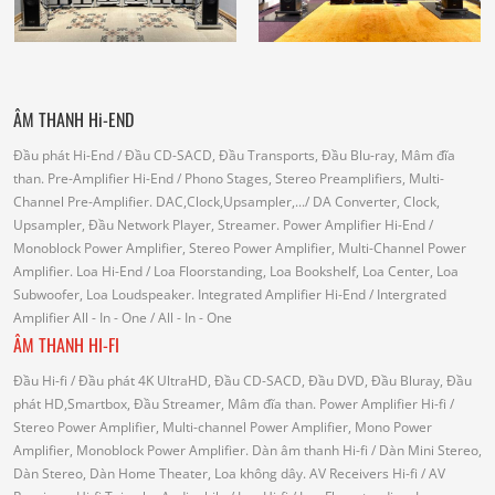
ÂM THANH Hi-END
Đầu phát Hi-End
/ Đầu CD-SACD, Đầu Transports, Đầu Blu-ray, Mâm đĩa
than.
Pre-Amplifier Hi-End
/ Phono Stages, Stereo Preamplifiers, Multi-
Channel Pre-Amplifier.
DAC,Clock,Upsampler,...
/ DA Converter, Clock,
Upsampler, Đầu Network Player, Streamer.
Power Amplifier Hi-End
/
Monoblock Power Amplifier, Stereo Power Amplifier, Multi-Channel Power
Amplifier.
Loa Hi-End
/ Loa Floorstanding, Loa Bookshelf, Loa Center, Loa
Subwoofer, Loa Loudspeaker.
Integrated Amplifier Hi-End
/ Intergrated
Amplifier
All - In - One
/ All - In - One
ÂM THANH HI-FI
Đầu Hi-fi
/ Đầu phát 4K UltraHD, Đầu CD-SACD, Đầu DVD, Đầu Bluray, Đầu
phát HD,Smartbox, Đầu Streamer, Mâm đĩa than.
Power Amplifier Hi-fi
/
Stereo Power Amplifier, Multi-channel Power Amplifier, Mono Power
Amplifier, Monoblock Power Amplifier.
Dàn âm thanh Hi-fi
/ Dàn Mini Stereo,
Dàn Stereo, Dàn Home Theater, Loa không dây.
AV Receivers Hi-fi
/ AV