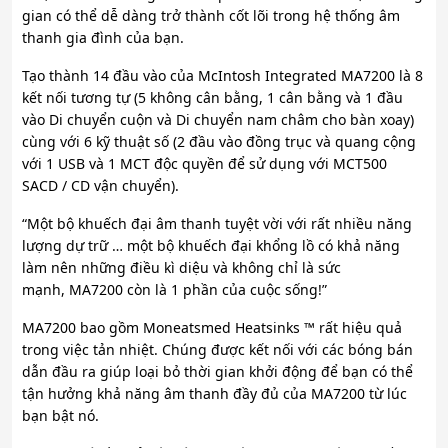
gian có thể dễ dàng trở thành cốt lõi trong hệ thống âm
thanh gia đình của bạn.
Tạo thành 14 đầu vào của McIntosh Integrated MA7200 là 8
kết nối tương tự (5 không cân bằng, 1 cân bằng và 1 đầu
vào Di chuyển cuộn và Di chuyển nam châm cho bàn xoay)
cùng với 6 kỹ thuật số (2 đầu vào đồng trục và quang cộng
với 1 USB và 1 MCT độc quyền để sử dụng với MCT500
SACD / CD vận chuyển).
“Một bộ khuếch đại âm thanh tuyệt vời với rất nhiều năng
lượng dự trữ … một bộ khuếch đại khổng lồ có khả năng
làm nên những điều kì diệu và không chỉ là sức
mạnh, MA7200 còn là 1 phần của cuộc sống!”
MA7200 bao gồm Moneatsmed Heatsinks ™ rất hiệu quả
trong việc tản nhiệt. Chúng được kết nối với các bóng bán
dẫn đầu ra giúp loại bỏ thời gian khởi động để bạn có thể
tận hưởng khả năng âm thanh đầy đủ của MA7200 từ lúc
bạn bật nó.