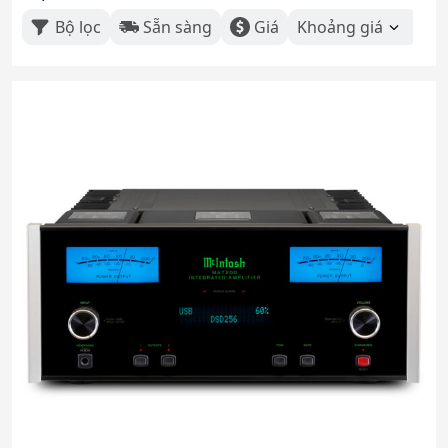
Bộ lọc
Sẵn sàng
Giá
Khoảng giá
Th