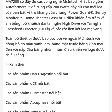
MA7200 có đầy đủ các công nghệ McIntosh khác bao gồm
Autoformers ™ để cung cấp 200 Watts đầy đủ cho mỗi loa
của bạn bất kể trở kháng của chúng, Power Guard®, Sentry
Monitor ™, Home Theater PassThru, điều khiển âm trầm và
âm bổng, bộ khuếch đại tai nghe High Drive với Tai nghe
Crossfeed Director (HXD®) và các cột liên kết loa mạ vàng.
Toàn bộ thiết bị được bao bọc bởi vẻ ngoài McIntosh với
đồng hồ đo màu xanh lam, bảng mặt trước bằng kính màu
đen với nắp đầu bằng nhôm, núm điều khiển và logo được
chiếu sáng.
>>Xem thêm:
Các sản phẩm Dan D’Agostino nổi bật
Các sản phẩm dCS nổi bật
Các sản phẩm Burmester nổi bật
Các sản phẩm Accuphase nổi bật
Các sản phẩm Tannoy nổi bật