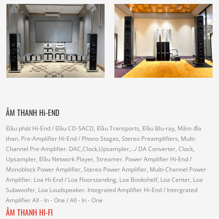
ÂM THANH Hi-END
Đầu phát Hi-End
/ Đầu CD-SACD, Đầu Transports, Đầu Blu-ray, Mâm đĩa
than.
Pre-Amplifier Hi-End
/ Phono Stages, Stereo Preamplifiers, Multi-
Channel Pre-Amplifier.
DAC,Clock,Upsampler,...
/ DA Converter, Clock,
Upsampler, Đầu Network Player, Streamer.
Power Amplifier Hi-End
/
Monoblock Power Amplifier, Stereo Power Amplifier, Multi-Channel Power
Amplifier.
Loa Hi-End
/ Loa Floorstanding, Loa Bookshelf, Loa Center, Loa
Subwoofer, Loa Loudspeaker.
Integrated Amplifier Hi-End
/ Intergrated
Amplifier
All - In - One
/ All - In - One
ÂM THANH HI-FI