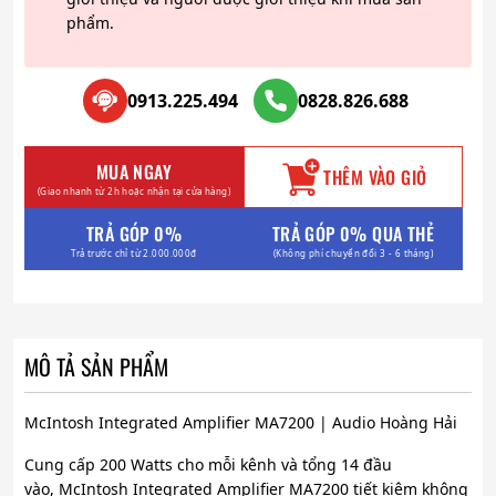
phẩm.
0913.225.494
0828.826.688
MUA NGAY
THÊM VÀO GIỎ
(Giao nhanh từ 2h hoặc nhận tại cửa hàng)
TRẢ GÓP 0%
TRẢ GÓP 0% QUA THẺ
Trả trước chỉ từ 2.000.000đ
(Không phí chuyển đổi 3 - 6 tháng)
MÔ TẢ SẢN PHẨM
McIntosh Integrated Amplifier MA7200 | Audio Hoàng Hải
Cung cấp 200 Watts cho mỗi kênh và tổng 14 đầu
vào, McIntosh Integrated Amplifier MA7200 tiết kiệm không