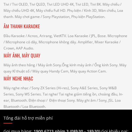
Tivi
/ Tivi OLED, Tivi QLED, Tivi LED UHD 4K, Tivi LED, Tivi 8K.
Máy chiếu
/
Máy chiếu UHD 4K, Máy chiếu Full HD.
Phụ kiện
/ Kính 3D, Màn chiếu, Loa
thanh.
Máy chơi game
/ Sony Playstation, Phụ kiện PlayStation.
ÂM THANH KARAOKE
Đầu Karaoke
/ Acnos, Arirang, VietKTV.
Loa Karaoke
/ JPL, Bose.
Microphone
/ Microphone có dây, Microphone không dây.
Amplifier, Mixer Karaoke
/
Crown, AAP Audio.
MÁY ẢNH, MÁY QUAY
Máy ảnh theo hãng
/ Máy ảnh Sony.Ống kính máy ảnh / Ống kính Sony.
Máy
quay Kĩ thuật số
/ Máy quay Handy Cam, Máy quay Action Cam.
MÁY NGHE NHẠC
Máy nghe nhạc
/ Sony ZX Series (Hi-res), Sony A&E Series, Sony W&B
Series, Sony WS Series.
Tai nghe
/ Tai nghe giảm tiếng ồn, choàng đầu, In-
ear, Bluetooth.
Điện thoại
/ Điện thoại Sony.
Máy ghi âm
/ Sony, JSL.
Loa
Bluetooth
/ Loa Bluetooth.
Tổng đài hỗ trợ miễn phí
Gọi mua hàng:
1900.6723 phím 3 (08h30 - 18h30)
Gọi khiếu nại: