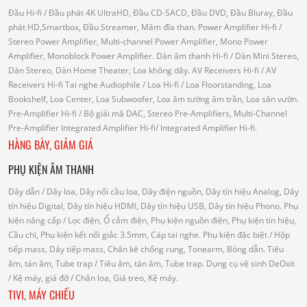
Đầu Hi-fi
/ Đầu phát 4K UltraHD, Đầu CD-SACD, Đầu DVD, Đầu Bluray, Đầu
phát HD,Smartbox, Đầu Streamer, Mâm đĩa than.
Power Amplifier Hi-fi
/
Stereo Power Amplifier, Multi-channel Power Amplifier, Mono Power
Amplifier, Monoblock Power Amplifier.
Dàn âm thanh Hi-fi
/ Dàn Mini Stereo,
Dàn Stereo, Dàn Home Theater, Loa không dây.
AV Receivers Hi-fi
/ AV
Receivers Hi-fi
Tai nghe Audiophile
/
Loa Hi-fi
/ Loa Floorstanding, Loa
Bookshelf, Loa Center, Loa Subwoofer, Loa âm tường âm trần, Loa sân vườn.
Pre-Amplifier Hi-fi
/ Bộ giải mã DAC, Stereo Pre-Amplifiers, Multi-Channel
Pre-Amplifier
Integrated Amplifier Hi-fi
/ Integrated Amplifier Hi-fi.
HÀNG BÀY, GIẢM GIÁ
PHỤ KIỆN ÂM THANH
Dây dẫn
/ Dây loa, Dây nối cầu loa, Dây điện nguồn, Dây tín hiệu Analog, Dây
tín hiệu Digital, Dây tín hiệu HDMI, Dây tín hiệu USB, Dây tín hiệu Phono.
Phụ
kiện nâng cấp
/ Lọc điện, Ổ cắm điện, Phụ kiện nguồn điện, Phụ kiện tín hiệu,
Cầu chì, Phụ kiện kết nối giắc 3.5mm, Cáp tai nghe.
Phụ kiện đặc biệt
/ Hộp
tiếp mass, Dây tiếp mass, Chân kê chống rung, Tonearm, Bóng dẫn.
Tiêu
âm, tán âm, Tube trap
/ Tiêu âm, tán âm, Tube trap.
Dụng cụ vệ sinh DeOxit
/
Kệ máy, giá đỡ
/ Chân loa, Giá treo, Kệ máy.
TIVI, MÁY CHIẾU