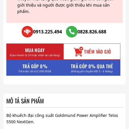
giới thiệu và người được giới thiệu khi mua sản
phẩm.
0913.225.494
0828.826.688
MUA NGAY
THÊM VÀO GIỎ
(Giao nhanh từ 2h hoặc nhận tại cửa hàng)
TRẢ GÓP 0%
TRẢ GÓP 0% QUA THẺ
Trả trước chỉ từ 2.000.000đ
(Không phí chuyển đổi 3 - 6 tháng)
MÔ TẢ SẢN PHẨM
Bộ khuếch đại công suất Goldmund Power Amplifier Telos
5500 NextGen.