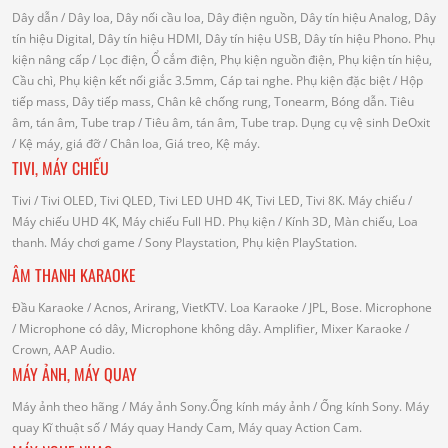
Dây dẫn
/ Dây loa, Dây nối cầu loa, Dây điện nguồn, Dây tín hiệu Analog, Dây
tín hiệu Digital, Dây tín hiệu HDMI, Dây tín hiệu USB, Dây tín hiệu Phono.
Phụ
kiện nâng cấp
/ Lọc điện, Ổ cắm điện, Phụ kiện nguồn điện, Phụ kiện tín hiệu,
Cầu chì, Phụ kiện kết nối giắc 3.5mm, Cáp tai nghe.
Phụ kiện đặc biệt
/ Hộp
tiếp mass, Dây tiếp mass, Chân kê chống rung, Tonearm, Bóng dẫn.
Tiêu
âm, tán âm, Tube trap
/ Tiêu âm, tán âm, Tube trap.
Dụng cụ vệ sinh DeOxit
/
Kệ máy, giá đỡ
/ Chân loa, Giá treo, Kệ máy.
TIVI, MÁY CHIẾU
Tivi
/ Tivi OLED, Tivi QLED, Tivi LED UHD 4K, Tivi LED, Tivi 8K.
Máy chiếu
/
Máy chiếu UHD 4K, Máy chiếu Full HD.
Phụ kiện
/ Kính 3D, Màn chiếu, Loa
thanh.
Máy chơi game
/ Sony Playstation, Phụ kiện PlayStation.
ÂM THANH KARAOKE
Đầu Karaoke
/ Acnos, Arirang, VietKTV.
Loa Karaoke
/ JPL, Bose.
Microphone
/ Microphone có dây, Microphone không dây.
Amplifier, Mixer Karaoke
/
Crown, AAP Audio.
MÁY ẢNH, MÁY QUAY
Máy ảnh theo hãng
/ Máy ảnh Sony.Ống kính máy ảnh / Ống kính Sony.
Máy
quay Kĩ thuật số
/ Máy quay Handy Cam, Máy quay Action Cam.