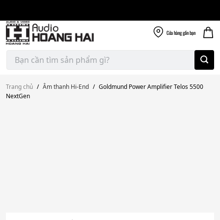
Giao nhanh miễn
Skip
phí
to
300k
content
Cửa hàng
gần bạn
Tìm
kiếm:
Trang chủ
/
Âm thanh Hi-End
/
Goldmund Power Amplifier Telos 5500
NextGen