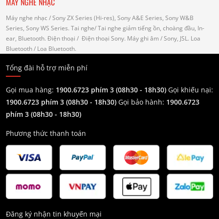
MÁY NGHE NHẠC
Máy nghe nhạc
/ Sony ZX Series (Hi-res), Sony A&E Series, Sony W&B
Series, Sony WS Series.
Tai nghe
/ Tai nghe giảm tiếng ồn, choàng đầu, In-
ear, Bluetooth.
Điện thoại
/ Điện thoại Sony.
Máy ghi âm
/ Sony, JSL.
Loa
Bluetooth
/ Loa Bluetooth.
Tổng đài hỗ trợ miễn phí
Gọi mua hàng:
1900.6723 phím 3 (08h30 - 18h30)
Gọi khiếu nại:
1900.6723 phím 3
(08h30 - 18h30)
Gọi bảo hành:
1900.6723
phím 3
(08h30 - 18h30)
Phương thức thanh toán
Đăng ký nhận tin khuyến mại