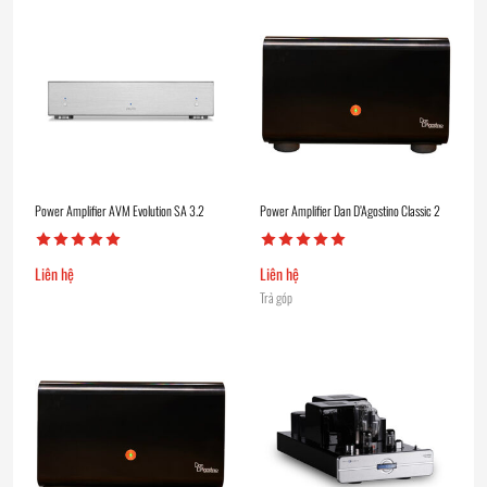
Power Amplifier AVM Evolution SA 3.2
Power Amplifier Dan D’Agostino Classic 2
Liên hệ
Liên hệ
Trả góp