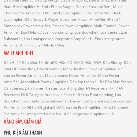
Đầu phát Hi-End
/ Đầu CD-SACD, Đầu Transports, Đầu Blu-ray, Mâm đĩa
than.
Pre-Amplifier Hi-End
/ Phono Stages, Stereo Preamplifiers, Multi-
Channel Pre-Amplifier.
DAC,Clock,Upsampler,...
/ DA Converter, Clock,
Upsampler, Đầu Network Player, Streamer.
Power Amplifier Hi-End
/
Monoblock Power Amplifier, Stereo Power Amplifier, Multi-Channel Power
Amplifier.
Loa Hi-End
/ Loa Floorstanding, Loa Bookshelf, Loa Center, Loa
Subwoofer, Loa Loudspeaker.
Integrated Amplifier Hi-End
/ Intergrated
Amplifier
All - In - One
/ All - In - One
ÂM THANH HI-FI
Đầu Hi-fi
/ Đầu phát 4K UltraHD, Đầu CD-SACD, Đầu DVD, Đầu Bluray, Đầu
phát HD,Smartbox, Đầu Streamer, Mâm đĩa than.
Power Amplifier Hi-fi
/
Stereo Power Amplifier, Multi-channel Power Amplifier, Mono Power
Amplifier, Monoblock Power Amplifier.
Dàn âm thanh Hi-fi
/ Dàn Mini Stereo,
Dàn Stereo, Dàn Home Theater, Loa không dây.
AV Receivers Hi-fi
/ AV
Receivers Hi-fi
Tai nghe Audiophile
/
Loa Hi-fi
/ Loa Floorstanding, Loa
Bookshelf, Loa Center, Loa Subwoofer, Loa âm tường âm trần, Loa sân vườn.
Pre-Amplifier Hi-fi
/ Bộ giải mã DAC, Stereo Pre-Amplifiers, Multi-Channel
Pre-Amplifier
Integrated Amplifier Hi-fi
/ Integrated Amplifier Hi-fi.
HÀNG BÀY, GIẢM GIÁ
PHỤ KIỆN ÂM THANH