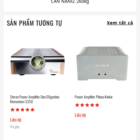
CÂN NẶNG: 260kg
SẢN PHẨM TƯƠNG TỰ
Xem tất cả
Stereo Power Amplifier Dan D’Agostino
Power Amplifier Plinius Kiokio
Momentum S250
Liên hệ
Liên hệ
Trả góp