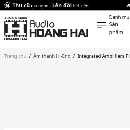
Skip
Thu cũ
Lên đời
giá ngon -
tiết kiệm
to
Danh mụ
content
Sản
phẩm
Trang chủ
/
Âm thanh Hi-End
/
Integrated Amplifiers Pl