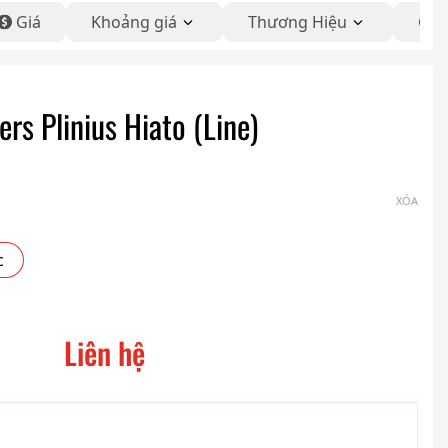
Giá
Khoảng giá
Thương Hiệu
Côn
ers Plinius Hiato (Line)
XÓA
c
Liên hệ