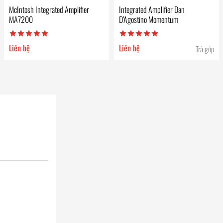
McIntosh Integrated Amplifier
Integrated Amplifier Dan
MA7200
D’Agostino Momentum
Liên hệ
Liên hệ
Trả góp