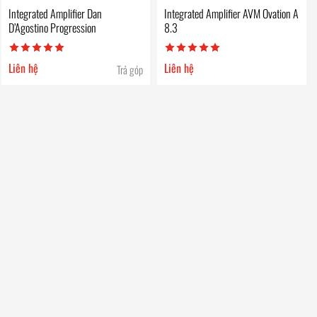
Integrated Amplifier Dan
Integrated Amplifier AVM Ovation A
D’Agostino Progression
8.3
Liên hệ
Liên hệ
Trả góp