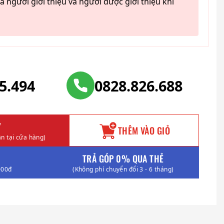
ả người giới thiệu và người được giới thiệu khi
25.494
0828.826.688
Y
THÊM VÀO GIỎ
n tại cửa hàng)
TRẢ GÓP 0% QUA THẺ
000đ
(Không phí chuyển đổi 3 - 6 tháng)