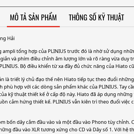
MÔ TẢ SẢN PHẨM
THÔNG SỐ KỸ THUẬT
àng Hải
ng ampli tổng hợp của PLINIUS trước đó là nhờ sử dụng nhữn
 giản và phím điều chỉnh âm lượng lớn và rõ ràng vừa duy t
PLINIUS. Bộ điều khiển từ xa đầy đủ chức năng của Hiato c
ản là triết lý chủ đạo thế nên Hiato tiếp tục theo đuổi nhữn
h phù hợp với các dòng sản phẩm khác của PLINIUS. Tay cầm
ủa kỹ thuật thiết kế ở cấp độ này. Hiato đã áp dụng những 
ồn cảm hứng thiết kế. PLINIUS vẫn kiên trì theo đuổi việc
gồm bốn dây cắm đầu vào và một đầu vào Phono tùy chỉnh. 
ững đầu vào XLR tương xứng cho CD và Dây số 1. Với hệ thố