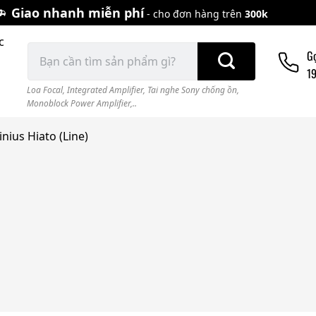
Giao nhanh miễn phí
- cho đơn hàng trên
300k
c
Tìm
G
kiếm:
1
Loa Focal
,
Integrated Amplifier
,
Tai nghe Sony chống ồn
,
Monoblock Power Amplifier,..
inius Hiato (Line)