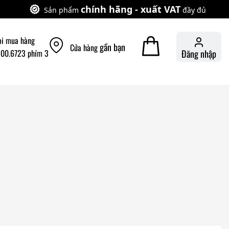
chính hãng - xuất VAT
Sản phẩm
đầy đủ
ọi mua hàng
gần bạn
Cửa hàng
900.6723 phím 3
Đăng nhập