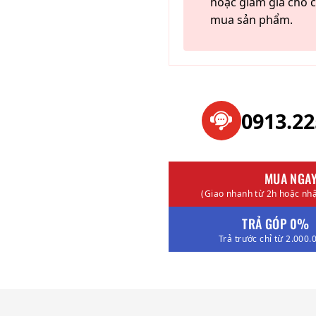
hoặc giảm giá cho c
mua sản phẩm.
0913.2
MUA NGA
(Giao nhanh từ 2h hoặc nhậ
TRẢ GÓP 0%
Trả trước chỉ từ 2.000.