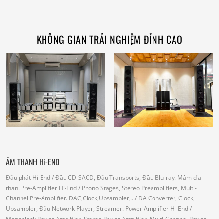
KHÔNG GIAN TRẢI NGHIỆM ĐỈNH CAO
ÂM THANH Hi-END
Đầu phát Hi-End
/ Đầu CD-SACD, Đầu Transports, Đầu Blu-ray, Mâm đĩa
than.
Pre-Amplifier Hi-End
/ Phono Stages, Stereo Preamplifiers, Multi-
Channel Pre-Amplifier.
DAC,Clock,Upsampler,...
/ DA Converter, Clock,
Upsampler, Đầu Network Player, Streamer.
Power Amplifier Hi-End
/
Monoblock Power Amplifier, Stereo Power Amplifier, Multi-Channel Power