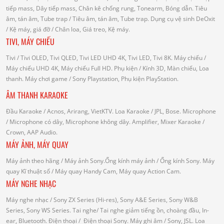
tiếp mass, Dây tiếp mass, Chân kê chống rung, Tonearm, Bóng dẫn.
Tiêu
âm, tán âm, Tube trap
/ Tiêu âm, tán âm, Tube trap.
Dụng cụ vệ sinh DeOxit
/
Kệ máy, giá đỡ
/ Chân loa, Giá treo, Kệ máy.
TIVI, MÁY CHIẾU
Tivi
/ Tivi OLED, Tivi QLED, Tivi LED UHD 4K, Tivi LED, Tivi 8K.
Máy chiếu
/
Máy chiếu UHD 4K, Máy chiếu Full HD.
Phụ kiện
/ Kính 3D, Màn chiếu, Loa
thanh.
Máy chơi game
/ Sony Playstation, Phụ kiện PlayStation.
ÂM THANH KARAOKE
Đầu Karaoke
/ Acnos, Arirang, VietKTV.
Loa Karaoke
/ JPL, Bose.
Microphone
/ Microphone có dây, Microphone không dây.
Amplifier, Mixer Karaoke
/
Crown, AAP Audio.
MÁY ẢNH, MÁY QUAY
Máy ảnh theo hãng
/ Máy ảnh Sony.Ống kính máy ảnh / Ống kính Sony.
Máy
quay Kĩ thuật số
/ Máy quay Handy Cam, Máy quay Action Cam.
MÁY NGHE NHẠC
Máy nghe nhạc
/ Sony ZX Series (Hi-res), Sony A&E Series, Sony W&B
Series, Sony WS Series.
Tai nghe
/ Tai nghe giảm tiếng ồn, choàng đầu, In-
ear, Bluetooth.
Điện thoại
/ Điện thoại Sony.
Máy ghi âm
/ Sony, JSL.
Loa