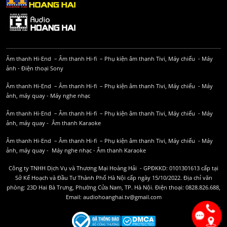
Âm thanh Hi-End
–
Âm thanh Hi-fi
–
Phụ kiện âm thanh
Tivi, Máy chiếu
-
Máy
ảnh
-
Điện thoại Sony
Âm thanh Hi-End
–
Âm thanh Hi-fi
–
Phụ kiện âm thanh
Tivi, Máy chiếu
-
Máy
ảnh, máy quay
-
Máy nghe nhạc
Âm thanh Hi-End
–
Âm thanh Hi-fi
–
Phụ kiện âm thanh
Tivi, Máy chiếu
-
Máy
ảnh, máy quay
-
Âm thanh Karaoke
Âm thanh Hi-End
–
Âm thanh Hi-fi
–
Phụ kiện âm thanh
Tivi, Máy chiếu
-
Máy
ảnh, máy quay
-
Máy nghe nhạc
-
Âm thanh Karaoke
Công ty TNHH Dịch Vụ và Thương Mại Hoàng Hải - GPĐKKD: 0101301613 cấp tại
Sở Kế Hoạch và Đầu Tư Thành Phố Hà Nội cấp ngày 15/10/2022. Địa chỉ văn
phòng: 23D Hai Bà Trưng, Phường Cửa Nam, TP. Hà Nội. Điện thoại: 0828.826.688,
Email: audiohoanghai.tv@gmail.com