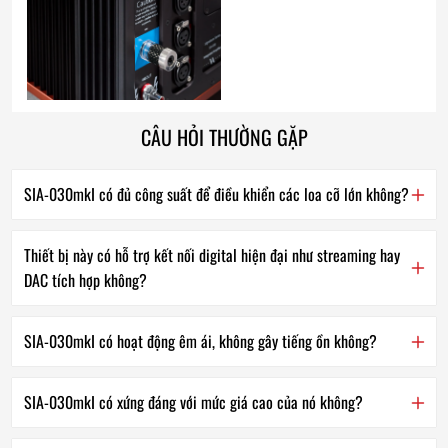
CÂU HỎI THƯỜNG GẶP
SIA-030mkI có đủ công suất để điều khiển các loa cỡ lớn không?
Thiết bị này có hỗ trợ kết nối digital hiện đại như streaming hay
DAC tích hợp không?
SIA-030mkI có hoạt động êm ái, không gây tiếng ồn không?
SIA-030mkI có xứng đáng với mức giá cao của nó không?