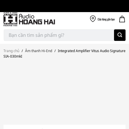
Giao nhanh miễn
Skip
phí
to
300k
content
Cửa hàng
gần bạn
Tìm
kiếm:
Trang chủ
/
Âm thanh Hi-End
/
Integrated Amplifier Vitus Audio Signature
SIA-030mkI