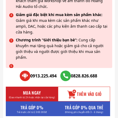
khách tham gia workshop về âm thanh do Hoàng
Hải Audio tổ chức.
Giảm giá đặc biệt khi mua kèm sản phẩm khác:
Giảm giá khi mua kèm các sản phẩm khác như
ampli, DAC, hoặc các phụ kiện âm thanh cao cấp tại
cửa hàng.
Chương trình “Giới thiệu bạn bè”:
Cung cấp
khuyến mại tặng quà hoặc giảm giá cho cả người
giới thiệu và người được giới thiệu khi mua sản
phẩm.
0913.225.494
0828.826.688
MUA NGAY
THÊM VÀO GIỎ
(Giao nhanh từ 2h hoặc nhận tại cửa hàng)
TRẢ GÓP 0%
TRẢ GÓP 0% QUA THẺ
Trả trước chỉ từ 2.000.000đ
(Không phí chuyển đổi 3 - 6 tháng)