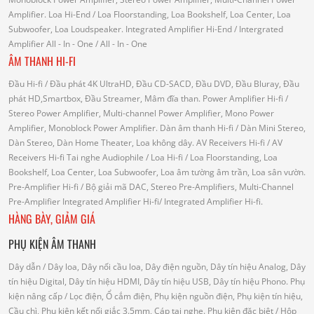
Amplifier.
Loa Hi-End
/ Loa Floorstanding, Loa Bookshelf, Loa Center, Loa
Subwoofer, Loa Loudspeaker.
Integrated Amplifier Hi-End
/ Intergrated
Amplifier
All - In - One
/ All - In - One
ÂM THANH HI-FI
Đầu Hi-fi
/ Đầu phát 4K UltraHD, Đầu CD-SACD, Đầu DVD, Đầu Bluray, Đầu
phát HD,Smartbox, Đầu Streamer, Mâm đĩa than.
Power Amplifier Hi-fi
/
Stereo Power Amplifier, Multi-channel Power Amplifier, Mono Power
Amplifier, Monoblock Power Amplifier.
Dàn âm thanh Hi-fi
/ Dàn Mini Stereo,
Dàn Stereo, Dàn Home Theater, Loa không dây.
AV Receivers Hi-fi
/ AV
Receivers Hi-fi
Tai nghe Audiophile
/
Loa Hi-fi
/ Loa Floorstanding, Loa
Bookshelf, Loa Center, Loa Subwoofer, Loa âm tường âm trần, Loa sân vườn.
Pre-Amplifier Hi-fi
/ Bộ giải mã DAC, Stereo Pre-Amplifiers, Multi-Channel
Pre-Amplifier
Integrated Amplifier Hi-fi
/ Integrated Amplifier Hi-fi.
HÀNG BÀY, GIẢM GIÁ
PHỤ KIỆN ÂM THANH
Dây dẫn
/ Dây loa, Dây nối cầu loa, Dây điện nguồn, Dây tín hiệu Analog, Dây
tín hiệu Digital, Dây tín hiệu HDMI, Dây tín hiệu USB, Dây tín hiệu Phono.
Phụ
kiện nâng cấp
/ Lọc điện, Ổ cắm điện, Phụ kiện nguồn điện, Phụ kiện tín hiệu,
Cầu chì, Phụ kiện kết nối giắc 3.5mm, Cáp tai nghe.
Phụ kiện đặc biệt
/ Hộp