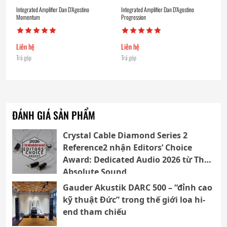
Integrated Amplifier Dan D’Agostino
Integrated Amplifier Dan D’Agostino
Momentum
Progression
Liên hệ
Liên hệ
Trả góp
Trả góp
ĐÁNH GIÁ SẢN PHẨM
Crystal Cable Diamond Series 2
Reference2 nhận Editors’ Choice
Award: Dedicated Audio 2026 từ The
Absolute Sound
Gauder Akustik DARC 500 – “đỉnh cao
kỹ thuật Đức” trong thế giới loa hi-
end tham chiếu