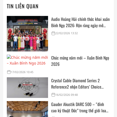
TIN LIÊN QUAN
Audio Hoàng Hải chính thức khai xuân
Bính Ngọ 2026: Rộn ràng ngày mở
cửa, trọn vẹn lời chúc đầu năm
22/02/2026 13:32
Chúc mừng năm mới – Xuân Bính Ngọ
2026
17/02/2026 10:45
Crystal Cable Diamond Series 2
Reference2 nhận Editors’ Choice
Award: Dedicated Audio 2026 từ The
16/02/2026 09:48
Absolute Sound
Gauder Akustik DARC 500 – “đỉnh
cao kỹ thuật Đức” trong thế giới loa
hi-end tham chiếu