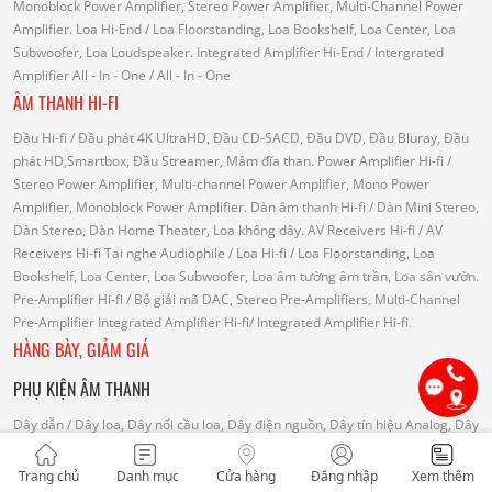
Monoblock Power Amplifier, Stereo Power Amplifier, Multi-Channel Power
Amplifier.
Loa Hi-End
/ Loa Floorstanding, Loa Bookshelf, Loa Center, Loa
Subwoofer, Loa Loudspeaker.
Integrated Amplifier Hi-End
/ Intergrated
Amplifier
All - In - One
/ All - In - One
ÂM THANH HI-FI
Đầu Hi-fi
/ Đầu phát 4K UltraHD, Đầu CD-SACD, Đầu DVD, Đầu Bluray, Đầu
phát HD,Smartbox, Đầu Streamer, Mâm đĩa than.
Power Amplifier Hi-fi
/
Stereo Power Amplifier, Multi-channel Power Amplifier, Mono Power
Amplifier, Monoblock Power Amplifier.
Dàn âm thanh Hi-fi
/ Dàn Mini Stereo,
Dàn Stereo, Dàn Home Theater, Loa không dây.
AV Receivers Hi-fi
/ AV
Receivers Hi-fi
Tai nghe Audiophile
/
Loa Hi-fi
/ Loa Floorstanding, Loa
Bookshelf, Loa Center, Loa Subwoofer, Loa âm tường âm trần, Loa sân vườn.
Pre-Amplifier Hi-fi
/ Bộ giải mã DAC, Stereo Pre-Amplifiers, Multi-Channel
Pre-Amplifier
Integrated Amplifier Hi-fi
/ Integrated Amplifier Hi-fi.
HÀNG BÀY, GIẢM GIÁ
PHỤ KIỆN ÂM THANH
Dây dẫn
/ Dây loa, Dây nối cầu loa, Dây điện nguồn, Dây tín hiệu Analog, Dây
tín hiệu Digital, Dây tín hiệu HDMI, Dây tín hiệu USB, Dây tín hiệu Phono.
Phụ
kiện nâng cấp
/ Lọc điện, Ổ cắm điện, Phụ kiện nguồn điện, Phụ kiện tín hiệu,
Trang chủ
Danh mục
Cửa hàng
Đăng nhập
Xem thêm