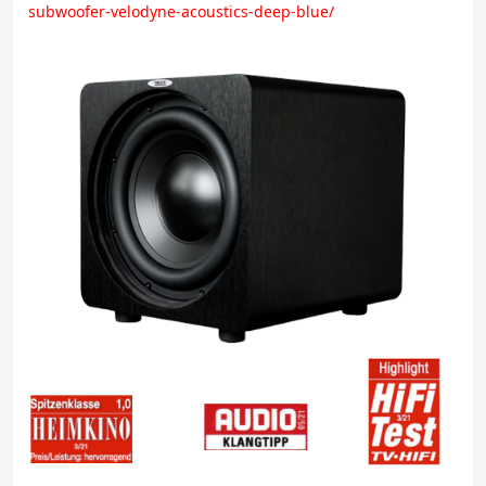
subwoofer-velodyne-acoustics-deep-blue/