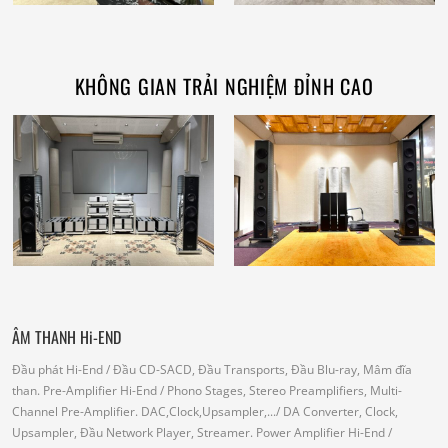
KHÔNG GIAN TRẢI NGHIỆM ĐỈNH CAO
ÂM THANH Hi-END
Đầu phát Hi-End
/ Đầu CD-SACD, Đầu Transports, Đầu Blu-ray, Mâm đĩa
than.
Pre-Amplifier Hi-End
/ Phono Stages, Stereo Preamplifiers, Multi-
Channel Pre-Amplifier.
DAC,Clock,Upsampler,...
/ DA Converter, Clock,
Upsampler, Đầu Network Player, Streamer.
Power Amplifier Hi-End
/