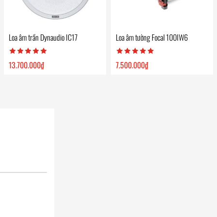
Loa âm trần Dynaudio IC17
Loa âm tường Focal 100IW6
13.700.000
₫
7.500.000
₫