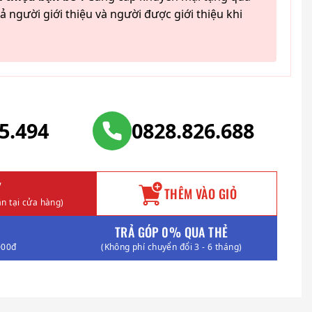
ả người giới thiệu và người được giới thiệu khi
25.494
0828.826.688
Y
THÊM VÀO GIỎ
n tại cửa hàng)
TRẢ GÓP 0% QUA THẺ
000đ
(Không phí chuyển đổi 3 - 6 tháng)