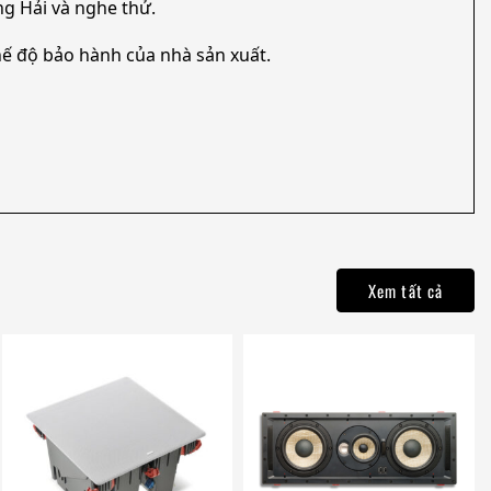
g Hải và nghe thử.
ế độ bảo hành của nhà sản xuất.
Xem tất cả