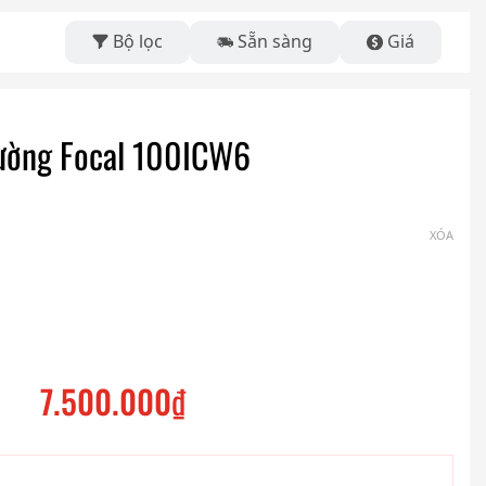
Bộ lọc
Sẵn sàng
Giá
tường Focal 100ICW6
XÓA
7.500.000
₫