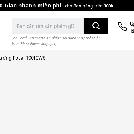
Giao nhanh miễn phí
- cho đơn hàng trên
300k
c
Tìm
G
kiếm:
1
Loa Focal
,
Integrated Amplifier
,
Tai nghe Sony chống ồn
,
Monoblock Power Amplifier,..
tường Focal 100ICW6