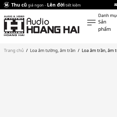
Skip
Thu cũ
Lên đời
giá ngon -
tiết kiệm
to
Danh mụ
content
Sản
phẩm
Trang chủ
/
Loa âm tường, âm trần
/
Loa âm trần, âm 