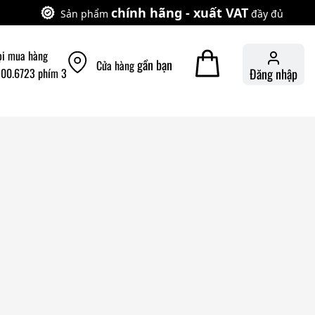
chính hãng - xuất VAT
Sản phẩm
đầy đủ
ọi mua hàng
gần bạn
Cửa hàng
900.6723 phím 3
Đăng nhập