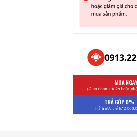
hoặc giảm giá cho c
mua sản phẩm.
0913.2
MUA NGA
(Giao nhanh từ 2h hoặc nhậ
TRẢ GÓP 0%
Trả trước chỉ từ 2.000.