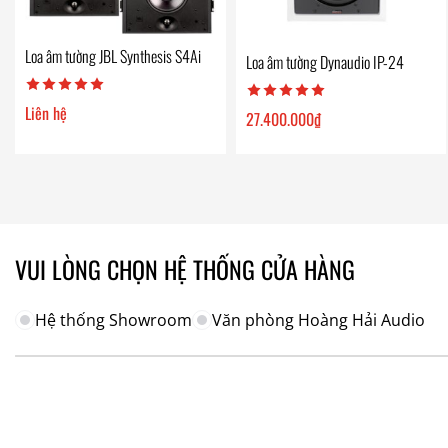
Loa âm tường JBL Synthesis S4Ai
Loa âm tường Dynaudio IP-24
Liên hệ
27.400.000
₫
VUI LÒNG CHỌN HỆ THỐNG CỬA HÀNG
Hệ thống Showroom
Văn phòng Hoàng Hải Audio