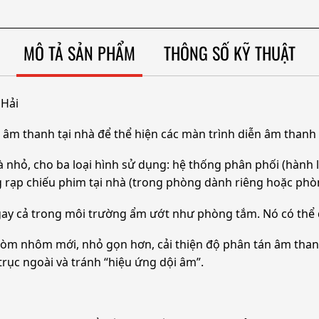
MÔ TẢ SẢN PHẨM
THÔNG SỐ KỸ THUẬT
 Hải
m thanh tại nhà để thể hiện các màn trình diễn âm thanh 
nhỏ, cho ba loại hình sử dụng: hệ thống phân phối (hành 
 rạp chiếu phim tại nhà (trong phòng dành riêng hoặc phò
ay cả trong môi trường ẩm ướt như phòng tắm. Nó có thể 
 vòm nhôm mới, nhỏ gọn hơn, cải thiện độ phân tán âm tha
 trục ngoài và tránh “hiệu ứng dội âm”.