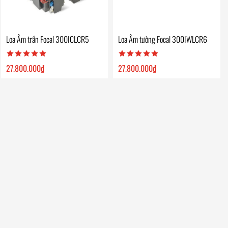
Loa Âm trần Focal 300ICLCR5
Loa Âm tường Focal 300IWLCR6
27.800.000
₫
27.800.000
₫