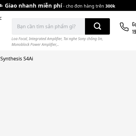
Giao nhanh miễn phí
- cho đơn hàng trên
300k
c
Tìm
G
kiếm:
1
Loa Focal
,
Integrated Amplifier
,
Tai nghe Sony chống ồn
,
Monoblock Power Amplifier,..
Synthesis S4Ai