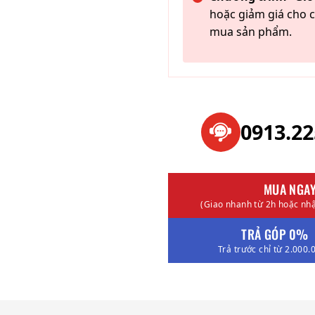
hoặc giảm giá cho c
mua sản phẩm.
0913.2
MUA NGA
(Giao nhanh từ 2h hoặc nhậ
TRẢ GÓP 0%
Trả trước chỉ từ 2.000.