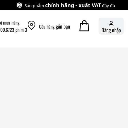
chính hãng - xuất VAT
Sản phẩm
đầy đủ
ọi mua hàng
gần bạn
Cửa hàng
900.6723 phím 3
Đăng nhập