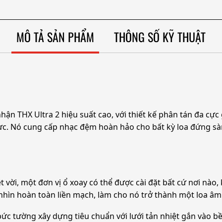
MÔ TẢ SẢN PHẨM
THÔNG SỐ KỸ THUẬT
ận THX Ultra 2 hiệu suất cao, với thiết kế phân tán đa cực 
cực. Nó cung cấp nhạc đệm hoàn hảo cho bất kỳ loa đứng sà
t vời, một đơn vị ổ xoay có thể được cài đặt bất cứ nơi nào
 nhìn hoàn toàn liền mạch, làm cho nó trở thành một loa â
bức tường xây dựng tiêu chuẩn với lưới tản nhiệt gắn vào 