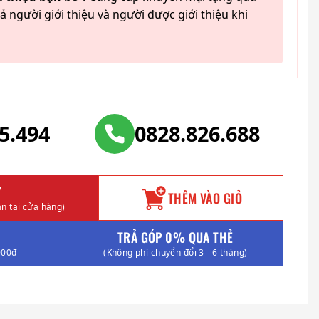
ả người giới thiệu và người được giới thiệu khi
25.494
0828.826.688
Y
THÊM VÀO GIỎ
n tại cửa hàng)
TRẢ GÓP 0% QUA THẺ
000đ
(Không phí chuyển đổi 3 - 6 tháng)