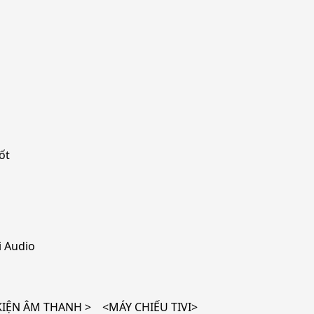
ốt
 Audio
ỆN ÂM THANH > <MÁY CHIẾU TIVI>