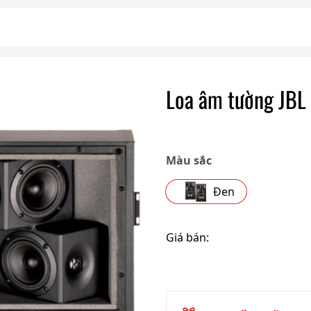
Loa âm tường JBL 
Màu sắc
Đen
Giá bán: