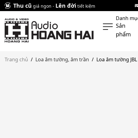
Skip
Thu cũ
Lên đời
giá ngon -
tiết kiệm
to
Danh mụ
content
Sản
phẩm
Trang chủ
/
Loa âm tường, âm trần
/
Loa âm tường JBL 