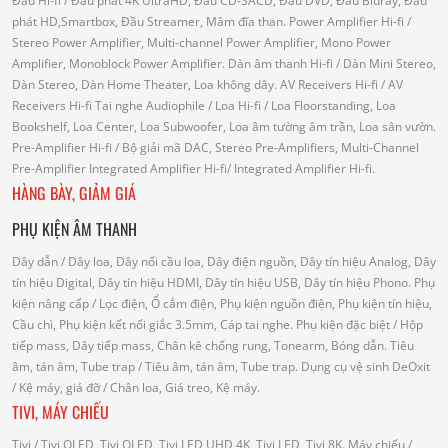
Đầu Hi-fi
/ Đầu phát 4K UltraHD, Đầu CD-SACD, Đầu DVD, Đầu Bluray, Đầu
phát HD,Smartbox, Đầu Streamer, Mâm đĩa than.
Power Amplifier Hi-fi
/
Stereo Power Amplifier, Multi-channel Power Amplifier, Mono Power
Amplifier, Monoblock Power Amplifier.
Dàn âm thanh Hi-fi
/ Dàn Mini Stereo,
Dàn Stereo, Dàn Home Theater, Loa không dây.
AV Receivers Hi-fi
/ AV
Receivers Hi-fi
Tai nghe Audiophile
/
Loa Hi-fi
/ Loa Floorstanding, Loa
Bookshelf, Loa Center, Loa Subwoofer, Loa âm tường âm trần, Loa sân vườn.
Pre-Amplifier Hi-fi
/ Bộ giải mã DAC, Stereo Pre-Amplifiers, Multi-Channel
Pre-Amplifier
Integrated Amplifier Hi-fi
/ Integrated Amplifier Hi-fi.
HÀNG BÀY, GIẢM GIÁ
PHỤ KIỆN ÂM THANH
Dây dẫn
/ Dây loa, Dây nối cầu loa, Dây điện nguồn, Dây tín hiệu Analog, Dây
tín hiệu Digital, Dây tín hiệu HDMI, Dây tín hiệu USB, Dây tín hiệu Phono.
Phụ
kiện nâng cấp
/ Lọc điện, Ổ cắm điện, Phụ kiện nguồn điện, Phụ kiện tín hiệu,
Cầu chì, Phụ kiện kết nối giắc 3.5mm, Cáp tai nghe.
Phụ kiện đặc biệt
/ Hộp
tiếp mass, Dây tiếp mass, Chân kê chống rung, Tonearm, Bóng dẫn.
Tiêu
âm, tán âm, Tube trap
/ Tiêu âm, tán âm, Tube trap.
Dụng cụ vệ sinh DeOxit
/
Kệ máy, giá đỡ
/ Chân loa, Giá treo, Kệ máy.
TIVI, MÁY CHIẾU
Tivi
/ Tivi OLED, Tivi QLED, Tivi LED UHD 4K, Tivi LED, Tivi 8K.
Máy chiếu
/