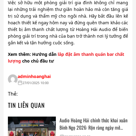
Việc sở hữu một phòng giải trí gia đình không chỉ mang
lại những trải nghiệm thư giãn hoàn hảo mà còn tăng giá
trị sử dụng và thẩm mỹ cho ngôi nhà. Hãy bắt đầu lên kế
hoạch thiết kế ngay hôm nay và đừng quên tham khảo các
thiết bị âm thanh chất lượng từ Hoàng Hải Audio để biến
phòng giải trí trong nhà của bạn trở thành nơi lý tưởng để
gắn kết và tận hưởng cuộc sống.
Xem
thêm: Hướng dẫn
lắp đặt âm thanh quán bar chất
lượng
cho chủ đầu tư
adminhoanghai
27/01/2025 10:00
Thẻ:
TIN LIÊN QUAN
Audio Hoàng Hải chính thức khai xuân
Bính Ngọ 2026: Rộn ràng ngày mở
cửa, trọn vẹn lời chúc đầu năm