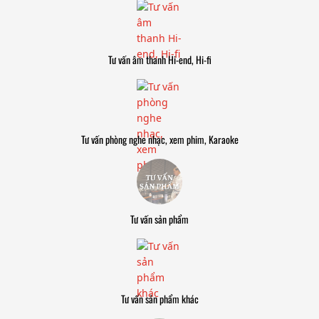
Tư vấn âm thanh Hi-end, Hi-fi
Tư vấn phòng nghe nhạc, xem phim, Karaoke
Tư vấn sản phẩm
Tư vấn sản phẩm khác