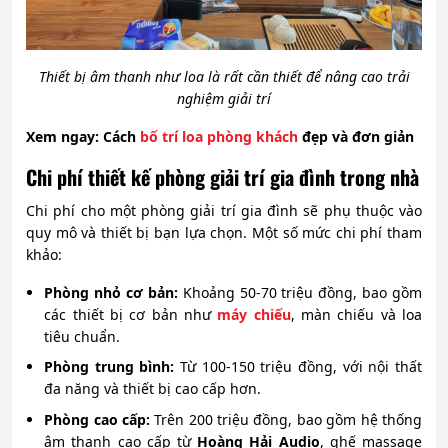
Thiết bị âm thanh như loa là rất cần thiết để nâng cao trải
nghiệm giải trí
Xem ngay: Cách
bố trí loa phòng khách
đ
ẹ
p và đ
ơ
n gi
ả
n
Chi phí thiết kế phòng giải trí gia đình trong nhà
Chi phí cho một phòng giải trí gia đình sẽ phụ thuộc vào
quy mô và thiết bị bạn lựa chọn. Một số mức chi phí tham
khảo:
Phòng nhỏ cơ bản:
Khoảng 50-70 triệu đồng, bao gồm
các thiết bị cơ bản như
máy chiếu
, màn chiếu và loa
tiêu chuẩn.
Phòng trung bình:
Từ 100-150 triệu đồng, với nội thất
đa năng và thiết bị cao cấp hơn.
Phòng cao cấp:
Trên 200 triệu đồng, bao gồm hệ thống
âm thanh cao cấp từ
Hoàng Hải Audio
, ghế massage