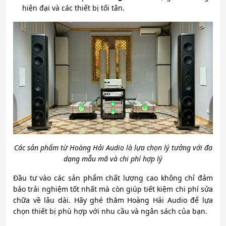
hiện đại và các thiết bị tối tân.
Các sản phẩm từ Hoàng Hải Audio là lựa chọn lý tưởng với đa
dạng mẫu mã và chi phí hợp lý
Đầu tư vào các sản phẩm chất lượng cao không chỉ đảm
bảo trải nghiệm tốt nhất mà còn giúp tiết kiệm chi phí sửa
chữa về lâu dài. Hãy ghé thăm Hoàng Hải Audio để lựa
chọn thiết bị phù hợp với nhu cầu và ngân sách của bạn.