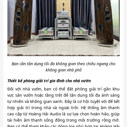
Bạn cần tận dụng tối đa không gian theo chiều ngang cho
không gian nhà phố
Thiết kế phòng giải trí gia đình cho nhà vườn
Đối với nhà vườn, bạn có thể đặt phòng giải trí gần khu
vực sân vườn hoặc tầng trệt để tận dụng tối đa ánh sáng
tự nhiên và không gian xanh. Đây là cơ hội tuyệt vời để kết
hợp giải trí trong nhà và ngoài trời. Hệ thống âm thanh
cao cấp từ Hoàng Hải Audio là sự lựa chọn hoàn hảo, giúp
tái hiện âm thanh sống động trong môi trường rộng mở.
Bạn có thể tham khảo các dòng loa phù hợp tại Hoàng Hải