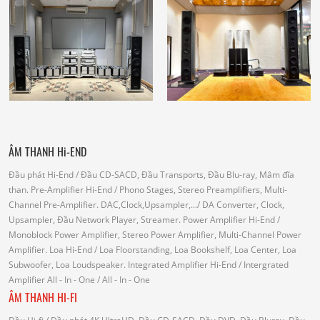
ÂM THANH Hi-END
Đầu phát Hi-End
/ Đầu CD-SACD, Đầu Transports, Đầu Blu-ray, Mâm đĩa
than.
Pre-Amplifier Hi-End
/ Phono Stages, Stereo Preamplifiers, Multi-
Channel Pre-Amplifier.
DAC,Clock,Upsampler,...
/ DA Converter, Clock,
Upsampler, Đầu Network Player, Streamer.
Power Amplifier Hi-End
/
Monoblock Power Amplifier, Stereo Power Amplifier, Multi-Channel Power
Amplifier.
Loa Hi-End
/ Loa Floorstanding, Loa Bookshelf, Loa Center, Loa
Subwoofer, Loa Loudspeaker.
Integrated Amplifier Hi-End
/ Intergrated
Amplifier
All - In - One
/ All - In - One
ÂM THANH HI-FI