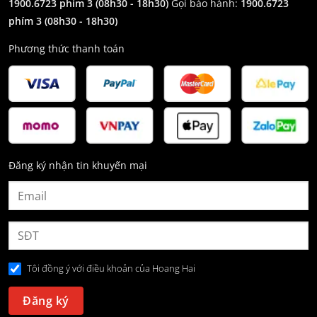
1900.6723 phím 3
(08h30 - 18h30)
Gọi bảo hành:
1900.6723
phím 3
(08h30 - 18h30)
Phương thức thanh toán
Đăng ký nhận tin khuyến mại
Tôi đồng ý với điều khoản của Hoang Hai