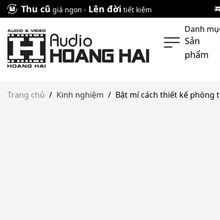
Skip
Thu cũ
Lên đời
giá ngon -
tiết kiệm
to
Danh mụ
content
Sản
phẩm
Trang chủ
/
Kinh nghiệm
/
Bật mí cách thiết kế phòng