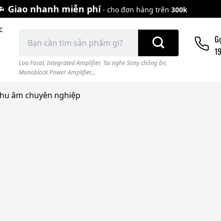
Giao nhanh miễn phí
- cho đơn hàng trên
300k
c
Tìm
G
kiếm:
1
Loa Focal
,
Integrated Amplifier
,
Tai nghe Sony chống ồn
,
Monoblock Power Amplifier,..
 thu âm chuyên nghiệp