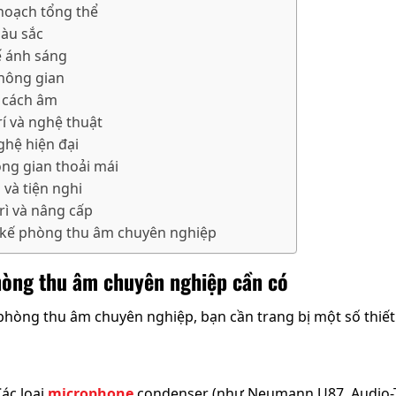
 hoạch tổng thể
àu sắc
kế ánh sáng
không gian
u cách âm
rí và nghệ thuật
ghệ hiện đại
ông gian thoải mái
 và tiện nghi
trì và nâng cấp
t kế phòng thu âm chuyên nghiệp
phòng thu âm chuyên nghiệp cần có
hòng thu âm chuyên nghiệp, bạn cần trang bị một số thiết 
ác loại
microphone
condenser (như Neumann U87, Audio-T