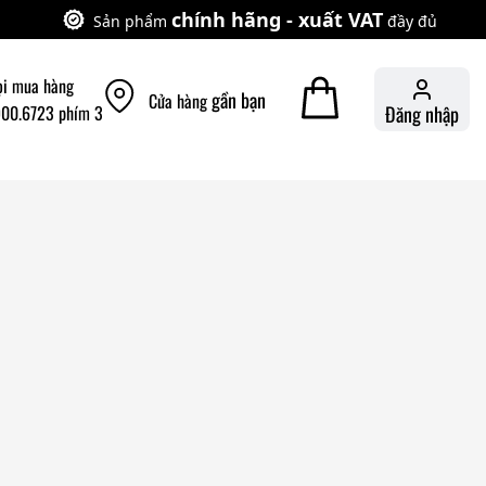
chính hãng - xuất VAT
Sản phẩm
đầy đủ
ọi mua hàng
gần bạn
Cửa hàng
900.6723 phím 3
Đăng nhập