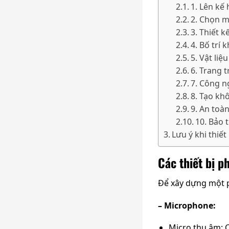
1. Lên kế
2. Chọn m
3. Thiết 
4. Bố trí 
5. Vật liệ
6. Trang t
7. Công n
8. Tạo kh
9. An toàn
10. Bảo 
Lưu ý khi thiế
Các thiết bị 
Để xây dựng một p
– Microphone:
Micro thu âm: C