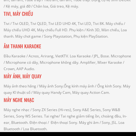
/
Kệ máy, giá đỡ
/ Chân loa, Giá treo, Kệ máy.
TIVI, MÁY CHIẾU
Tivi
/ Tivi OLED, Tivi QLED, Tivi LED UHD 4K, Tivi LED, Tivi 8K.
Máy chiếu
/
Máy chiếu UHD 4K, Máy chiếu Full HD.
Phụ kiện
/ Kính 3D, Màn chiếu, Loa
thanh.
Máy chơi game
/ Sony Playstation, Phụ kiện PlayStation.
ÂM THANH KARAOKE
Đầu Karaoke
/ Acnos, Arirang, VietKTV.
Loa Karaoke
/ JPL, Bose.
Microphone
/ Microphone có dây, Microphone không dây.
Amplifier, Mixer Karaoke
/
Crown, AAP Audio.
MÁY ẢNH, MÁY QUAY
Máy ảnh theo hãng
/ Máy ảnh Sony.Ống kính máy ảnh / Ống kính Sony.
Máy
quay Kĩ thuật số
/ Máy quay Handy Cam, Máy quay Action Cam.
MÁY NGHE NHẠC
Máy nghe nhạc
/ Sony ZX Series (Hi-res), Sony A&E Series, Sony W&B
Series, Sony WS Series.
Tai nghe
/ Tai nghe giảm tiếng ồn, choàng đầu, In-
ear, Bluetooth.
Điện thoại
/ Điện thoại Sony.
Máy ghi âm
/ Sony, JSL.
Loa
Bluetooth
/ Loa Bluetooth.