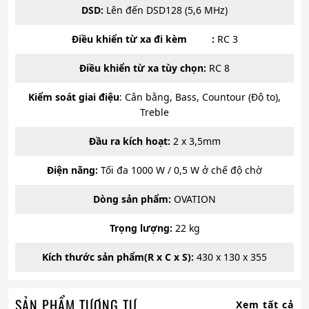
DSD:
Lên đến DSD128 (5,6 MHz)
Điều khiển từ xa đi kèm :
RC 3
Điều khiển từ xa tùy chọn:
RC 8
Kiểm soát giai điệu
: Cân bằng, Bass, Countour (Độ to),
Treble
Đầu ra kích hoạt:
2 x 3,5mm
Điện năng:
Tối đa 1000 W / 0,5 W ở chế độ chờ
Dòng sản phẩm:
OVATION
Trọng lượng:
22 kg
Kích thước sản phẩm(R x C x S):
430 x 130 x 355
SẢN PHẨM TƯƠNG TỰ
Xem tất cả