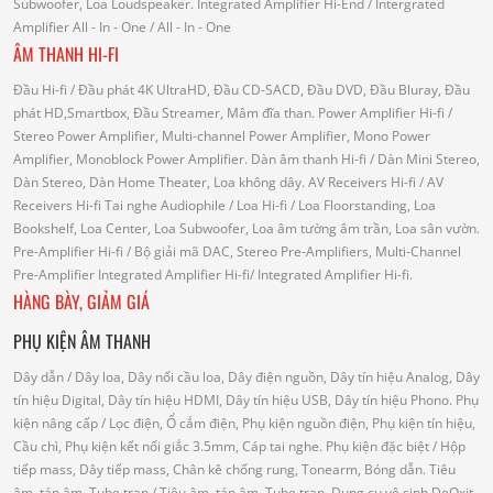
Subwoofer, Loa Loudspeaker.
Integrated Amplifier Hi-End
/ Intergrated
Amplifier
All - In - One
/ All - In - One
ÂM THANH HI-FI
Đầu Hi-fi
/ Đầu phát 4K UltraHD, Đầu CD-SACD, Đầu DVD, Đầu Bluray, Đầu
phát HD,Smartbox, Đầu Streamer, Mâm đĩa than.
Power Amplifier Hi-fi
/
Stereo Power Amplifier, Multi-channel Power Amplifier, Mono Power
Amplifier, Monoblock Power Amplifier.
Dàn âm thanh Hi-fi
/ Dàn Mini Stereo,
Dàn Stereo, Dàn Home Theater, Loa không dây.
AV Receivers Hi-fi
/ AV
Receivers Hi-fi
Tai nghe Audiophile
/
Loa Hi-fi
/ Loa Floorstanding, Loa
Bookshelf, Loa Center, Loa Subwoofer, Loa âm tường âm trần, Loa sân vườn.
Pre-Amplifier Hi-fi
/ Bộ giải mã DAC, Stereo Pre-Amplifiers, Multi-Channel
Pre-Amplifier
Integrated Amplifier Hi-fi
/ Integrated Amplifier Hi-fi.
HÀNG BÀY, GIẢM GIÁ
PHỤ KIỆN ÂM THANH
Dây dẫn
/ Dây loa, Dây nối cầu loa, Dây điện nguồn, Dây tín hiệu Analog, Dây
tín hiệu Digital, Dây tín hiệu HDMI, Dây tín hiệu USB, Dây tín hiệu Phono.
Phụ
kiện nâng cấp
/ Lọc điện, Ổ cắm điện, Phụ kiện nguồn điện, Phụ kiện tín hiệu,
Cầu chì, Phụ kiện kết nối giắc 3.5mm, Cáp tai nghe.
Phụ kiện đặc biệt
/ Hộp
tiếp mass, Dây tiếp mass, Chân kê chống rung, Tonearm, Bóng dẫn.
Tiêu
âm, tán âm, Tube trap
/ Tiêu âm, tán âm, Tube trap.
Dụng cụ vệ sinh DeOxit