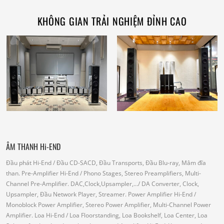
KHÔNG GIAN TRẢI NGHIỆM ĐỈNH CAO
ÂM THANH Hi-END
Đầu phát Hi-End
/ Đầu CD-SACD, Đầu Transports, Đầu Blu-ray, Mâm đĩa
than.
Pre-Amplifier Hi-End
/ Phono Stages, Stereo Preamplifiers, Multi-
Channel Pre-Amplifier.
DAC,Clock,Upsampler,...
/ DA Converter, Clock,
Upsampler, Đầu Network Player, Streamer.
Power Amplifier Hi-End
/
Monoblock Power Amplifier, Stereo Power Amplifier, Multi-Channel Power
Amplifier.
Loa Hi-End
/ Loa Floorstanding, Loa Bookshelf, Loa Center, Loa