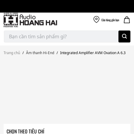
Giao nhanh miễn
Skip
phí
to
300k
content
Cửa hàng
gần bạn
Tìm
kiếm:
Trang chủ
/
Âm thanh Hi-End
/
Integrated Amplifier AVM Ovation A 6.3
CHỌN THEO TIÊU CHÍ