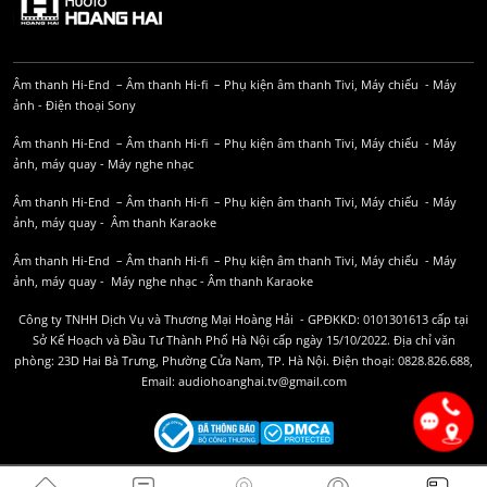
Âm thanh Hi-End
–
Âm thanh Hi-fi
–
Phụ kiện âm thanh
Tivi, Máy chiếu
-
Máy
ảnh
-
Điện thoại Sony
Âm thanh Hi-End
–
Âm thanh Hi-fi
–
Phụ kiện âm thanh
Tivi, Máy chiếu
-
Máy
ảnh, máy quay
-
Máy nghe nhạc
Âm thanh Hi-End
–
Âm thanh Hi-fi
–
Phụ kiện âm thanh
Tivi, Máy chiếu
-
Máy
ảnh, máy quay
-
Âm thanh Karaoke
Âm thanh Hi-End
–
Âm thanh Hi-fi
–
Phụ kiện âm thanh
Tivi, Máy chiếu
-
Máy
ảnh, máy quay
-
Máy nghe nhạc
-
Âm thanh Karaoke
Công ty TNHH Dịch Vụ và Thương Mại Hoàng Hải - GPĐKKD: 0101301613 cấp tại
Sở Kế Hoạch và Đầu Tư Thành Phố Hà Nội cấp ngày 15/10/2022. Địa chỉ văn
phòng: 23D Hai Bà Trưng, Phường Cửa Nam, TP. Hà Nội. Điện thoại: 0828.826.688,
Email: audiohoanghai.tv@gmail.com