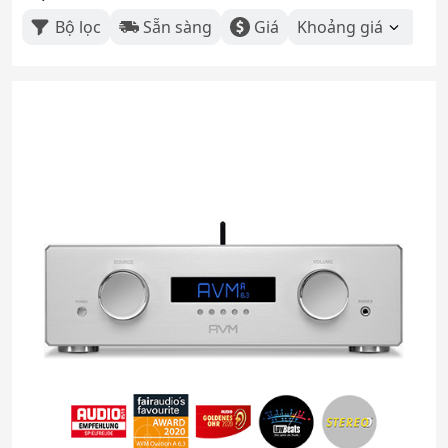
Bộ lọc
Sẵn sàng
Giá
Khoảng giá
Th