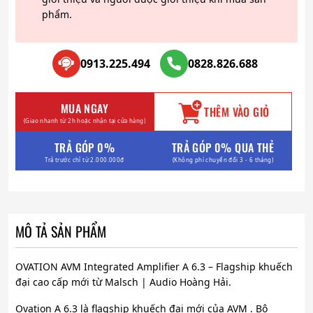
phẩm.
0913.225.494
0828.826.688
MUA NGAY
THÊM VÀO GIỎ
(Giao nhanh từ 2h hoặc nhận tại cửa hàng)
TRẢ GÓP 0%
TRẢ GÓP 0% QUA THẺ
Trả trước chỉ từ 2.000.000đ
(Không phí chuyển đổi 3 - 6 tháng)
MÔ TẢ SẢN PHẨM
OVATION AVM Integrated Amplifier A 6.3 – Flagship khuếch
đại cao cấp mới từ Malsch | Audio Hoàng Hải.
Ovation A 6.3 là flagship khuếch đại mới của AVM . Bộ