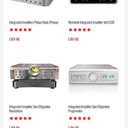
Integrated Amplifiers Plinius Hiato (Phono)
McIntosh Integrated Amplifier MA7200
Liên hệ
Liên hệ
Integrated Amplifier Dan D’Agostino
Integrated Amplifier Dan D’Agostino
Momentum
Progression
Liên hệ
Liên hệ