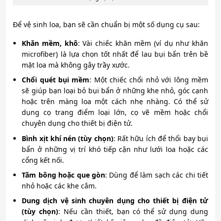
Để vệ sinh loa, bạn sẽ cần chuẩn bị một số dụng cụ sau:
Khăn mềm, khô
: Vài chiếc khăn mềm (ví dụ như khăn
microfiber) là lựa chọn tốt nhất để lau bụi bẩn trên bề
mặt loa mà không gây trầy xước.
Chổi quét bụi mềm
: Một chiếc chổi nhỏ với lông mềm
sẽ giúp bạn loại bỏ bụi bẩn ở những khe nhỏ, góc cạnh
hoặc trên màng loa một cách nhẹ nhàng. Có thể sử
dụng cọ trang điểm loại lớn, cọ vẽ mềm hoặc chổi
chuyên dụng cho thiết bị điện tử.
Bình xịt khí nén (tùy chọn)
: Rất hữu ích để thổi bay bụi
bẩn ở những vị trí khó tiếp cận như lưới loa hoặc các
cổng kết nối.
Tăm bông hoặc que gòn
: Dùng để làm sạch các chi tiết
nhỏ hoặc các khe cắm.
Dung dịch vệ sinh chuyên dụng cho thiết bị điện tử
(tùy chọn)
: Nếu cần thiết, bạn có thể sử dụng dung