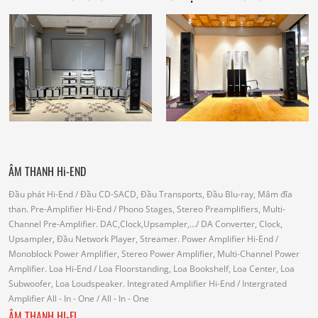
ÂM THANH Hi-END
Đầu phát Hi-End
/ Đầu CD-SACD, Đầu Transports, Đầu Blu-ray, Mâm đĩa
than.
Pre-Amplifier Hi-End
/ Phono Stages, Stereo Preamplifiers, Multi-
Channel Pre-Amplifier.
DAC,Clock,Upsampler,...
/ DA Converter, Clock,
Upsampler, Đầu Network Player, Streamer.
Power Amplifier Hi-End
/
Monoblock Power Amplifier, Stereo Power Amplifier, Multi-Channel Power
Amplifier.
Loa Hi-End
/ Loa Floorstanding, Loa Bookshelf, Loa Center, Loa
Subwoofer, Loa Loudspeaker.
Integrated Amplifier Hi-End
/ Intergrated
Amplifier
All - In - One
/ All - In - One
ÂM THANH HI-FI