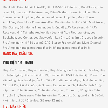
Đầu Hi-fi
/ Đầu phát 4K UltraHD, Đầu CD-SACD, Đầu DVD, Đầu Bluray, Đầu
phát HD,Smartbox, Đầu Streamer, Mâm đĩa than.
Power Amplifier Hi-fi
/
Stereo Power Amplifier, Multi-channel Power Amplifier, Mono Power
Amplifier, Monoblock Power Amplifier.
Dàn âm thanh Hi-fi
/ Dàn Mini Stereo,
Dàn Stereo, Dàn Home Theater, Loa không dây.
AV Receivers Hi-fi
/ AV
Receivers Hi-fi
Tai nghe Audiophile
/
Loa Hi-fi
/ Loa Floorstanding, Loa
Bookshelf, Loa Center, Loa Subwoofer, Loa âm tường âm trần, Loa sân vườn.
Pre-Amplifier Hi-fi
/ Bộ giải mã DAC, Stereo Pre-Amplifiers, Multi-Channel
Pre-Amplifier
Integrated Amplifier Hi-fi
/ Integrated Amplifier Hi-fi.
HÀNG BÀY, GIẢM GIÁ
PHỤ KIỆN ÂM THANH
Dây dẫn
/ Dây loa, Dây nối cầu loa, Dây điện nguồn, Dây tín hiệu Analog, Dây
tín hiệu Digital, Dây tín hiệu HDMI, Dây tín hiệu USB, Dây tín hiệu Phono.
Phụ
kiện nâng cấp
/ Lọc điện, Ổ cắm điện, Phụ kiện nguồn điện, Phụ kiện tín hiệu,
Cầu chì, Phụ kiện kết nối giắc 3.5mm, Cáp tai nghe.
Phụ kiện đặc biệt
/ Hộp
tiếp mass, Dây tiếp mass, Chân kê chống rung, Tonearm, Bóng dẫn.
Tiêu
âm, tán âm, Tube trap
/ Tiêu âm, tán âm, Tube trap.
Dụng cụ vệ sinh DeOxit
/
Kệ máy, giá đỡ
/ Chân loa, Giá treo, Kệ máy.
TIVI, MÁY CHIẾU