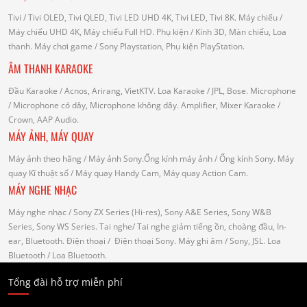
Tivi
/ Tivi OLED, Tivi QLED, Tivi LED UHD 4K, Tivi LED, Tivi 8K.
Máy chiếu
/
Máy chiếu UHD 4K, Máy chiếu Full HD.
Phụ kiện
/ Kính 3D, Màn chiếu, Loa
thanh.
Máy chơi game
/ Sony Playstation, Phụ kiện PlayStation.
ÂM THANH KARAOKE
Đầu Karaoke
/ Acnos, Arirang, VietKTV.
Loa Karaoke
/ JPL, Bose.
Microphone
/ Microphone có dây, Microphone không dây.
Amplifier, Mixer Karaoke
/
Crown, AAP Audio.
MÁY ẢNH, MÁY QUAY
Máy ảnh theo hãng
/ Máy ảnh Sony.Ống kính máy ảnh / Ống kính Sony.
Máy
quay Kĩ thuật số
/ Máy quay Handy Cam, Máy quay Action Cam.
MÁY NGHE NHẠC
Máy nghe nhạc
/ Sony ZX Series (Hi-res), Sony A&E Series, Sony W&B
Series, Sony WS Series.
Tai nghe
/ Tai nghe giảm tiếng ồn, choàng đầu, In-
ear, Bluetooth.
Điện thoại
/ Điện thoại Sony.
Máy ghi âm
/ Sony, JSL.
Loa
Bluetooth
/ Loa Bluetooth.
Tổng đài hỗ trợ miễn phí