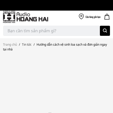
Giao nhanh miễn
Skip
phí
to
300k
content
Cửa hàng
gần bạn
Tìm
kiếm:
Trang chủ
/
Tin tức
/
Hướng dẫn cách vệ sinh loa sạch và đơn giản ngay
tại nhà