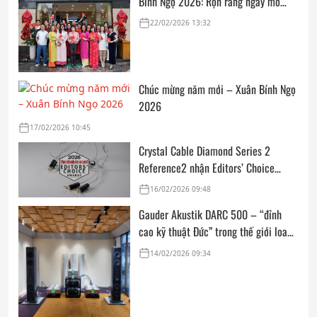
Bính Ngọ 2026: Rộn ràng ngày mở
cửa, trọn vẹn lời chúc đầu năm
22/02/2026 13:32
Chúc mừng năm mới – Xuân Bính Ngọ
2026
17/02/2026 10:45
Crystal Cable Diamond Series 2
Reference2 nhận Editors’ Choice
Award: Dedicated Audio 2026 từ The
16/02/2026 09:48
Absolute Sound
Gauder Akustik DARC 500 – “đỉnh
cao kỹ thuật Đức” trong thế giới loa
hi-end tham chiếu
14/02/2026 09:34