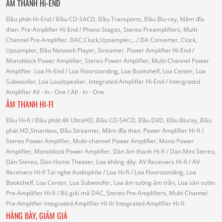
ÂM THANH Hi-END
Đầu phát Hi-End
/ Đầu CD-SACD, Đầu Transports, Đầu Blu-ray, Mâm đĩa
than.
Pre-Amplifier Hi-End
/ Phono Stages, Stereo Preamplifiers, Multi-
Channel Pre-Amplifier.
DAC,Clock,Upsampler,...
/ DA Converter, Clock,
Upsampler, Đầu Network Player, Streamer.
Power Amplifier Hi-End
/
Monoblock Power Amplifier, Stereo Power Amplifier, Multi-Channel Power
Amplifier.
Loa Hi-End
/ Loa Floorstanding, Loa Bookshelf, Loa Center, Loa
Subwoofer, Loa Loudspeaker.
Integrated Amplifier Hi-End
/ Intergrated
Amplifier
All - In - One
/ All - In - One
ÂM THANH HI-FI
Đầu Hi-fi
/ Đầu phát 4K UltraHD, Đầu CD-SACD, Đầu DVD, Đầu Bluray, Đầu
phát HD,Smartbox, Đầu Streamer, Mâm đĩa than.
Power Amplifier Hi-fi
/
Stereo Power Amplifier, Multi-channel Power Amplifier, Mono Power
Amplifier, Monoblock Power Amplifier.
Dàn âm thanh Hi-fi
/ Dàn Mini Stereo,
Dàn Stereo, Dàn Home Theater, Loa không dây.
AV Receivers Hi-fi
/ AV
Receivers Hi-fi
Tai nghe Audiophile
/
Loa Hi-fi
/ Loa Floorstanding, Loa
Bookshelf, Loa Center, Loa Subwoofer, Loa âm tường âm trần, Loa sân vườn.
Pre-Amplifier Hi-fi
/ Bộ giải mã DAC, Stereo Pre-Amplifiers, Multi-Channel
Pre-Amplifier
Integrated Amplifier Hi-fi
/ Integrated Amplifier Hi-fi.
HÀNG BÀY, GIẢM GIÁ