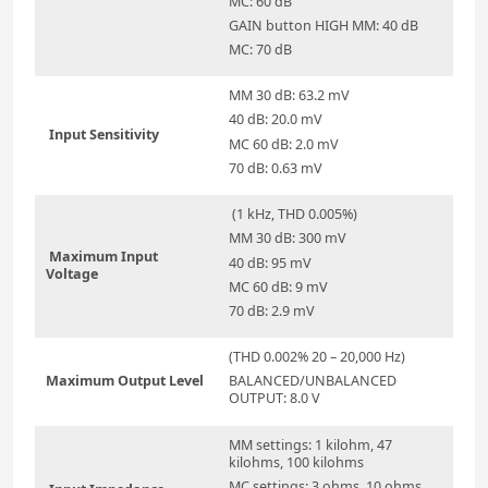
MC: 60 dB
GAIN button HIGH MM: 40 dB
MC: 70 dB
MM 30 dB: 63.2 mV
40 dB: 20.0 mV
Input Sensitivity
MC 60 dB: 2.0 mV
70 dB: 0.63 mV
(1 kHz, THD 0.005%)
MM 30 dB: 300 mV
Maximum Input
40 dB: 95 mV
Voltage
MC 60 dB: 9 mV
70 dB: 2.9 mV
(THD 0.002% 20 – 20,000 Hz)
Maximum Output Level
BALANCED/UNBALANCED
OUTPUT: 8.0 V
MM settings: 1 kilohm, 47
kilohms, 100 kilohms
MC settings: 3 ohms, 10 ohms,