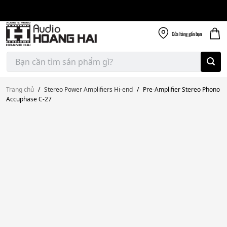
Giao nhanh miễn
Skip
phí
to
300k
content
Cửa hàng
gần bạn
Tìm
kiếm:
Trang chủ
/
Stereo Power Amplifiers Hi-end
/
Pre-Amplifier Stereo Phono
Accuphase C-27