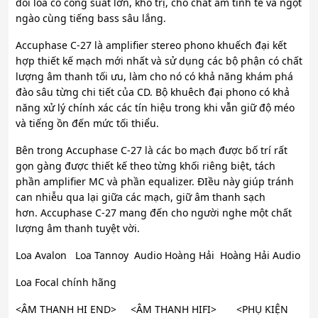
đôi loa có công suất lớn, khó trị, cho chất âm tinh tế và ngọt
ngào cùng tiếng bass sâu lắng.
Accuphase C-27 là amplifier stereo phono khuếch đại kết
hợp thiết kế mạch mới nhất và sử dụng các bộ phận có chất
lượng âm thanh tối ưu, làm cho nó có khả năng khám phá
đào sâu từng chi tiết của CD. Bộ khuêch đại phono có khả
năng xử lý chính xác các tín hiệu trong khi vẫn giữ độ méo
và tiếng ồn đến mức tối thiểu.
Bên trong Accuphase C-27 là các bo mạch được bố trí rất
gọn gàng được thiết kế theo từng khối riêng biệt, tách
phần amplifier MC và phần equalizer. ĐIều này giúp tránh
can nhiễu qua lại giữa các mạch, giữ âm thanh sạch
hơn. Accuphase C-27 mang đến cho người nghe một chất
lượng âm thanh tuyệt vời.
Loa Avalon Loa Tannoy Audio Hoàng Hải Hoàng Hải Audio
Loa Focal chính hãng
<ÂM THANH HI END> <ÂM THANH HIFI> <PHỤ KIỆN