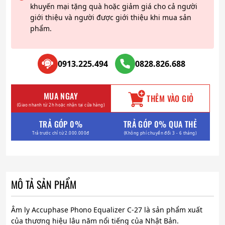
khuyến mại tặng quà hoặc giảm giá cho cả người
giới thiệu và người được giới thiệu khi mua sản
phẩm.
0913.225.494
0828.826.688
MUA NGAY
THÊM VÀO GIỎ
(Giao nhanh từ 2h hoặc nhận tại cửa hàng)
TRẢ GÓP 0%
TRẢ GÓP 0% QUA THẺ
Trả trước chỉ từ 2.000.000đ
(Không phí chuyển đổi 3 - 6 tháng)
MÔ TẢ SẢN PHẨM
Âm ly Accuphase Phono Equalizer C-27 là sản phẩm xuất
của thương hiệu lâu năm nổi tiếng của Nhật Bản.