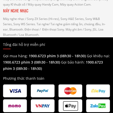
quay Kĩ thuật số
/ Máy quay Handy Cam, Máy quay Action Cam.
MÁY NGHE NHẠC
Máy nghe nhạc
/ Sony ZX Series (Hi-res), Sony A&E Series, Sony W&B
Series, Sony WS Series.
Tai nghe
/ Tai nghe giảm tiếng ồn, choàng đầu, In-
ear, Bluetooth.
Điện thoại
/ Điện thoại Sony.
Máy ghi âm
/ Sony, JSL.
Loa
Bluetooth
/ Loa Bluetooth.
Tổng đài hỗ trợ miễn phí
Gọi mua hàng:
1900.6723 phím 3 (08h30 - 18h30)
Gọi khiếu nại:
1900.6723 phím 3
(08h30 - 18h30)
Gọi bảo hành:
1900.6723
phím 3
(08h30 - 18h30)
Phương thức thanh toán