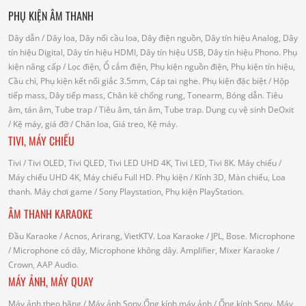
PHỤ KIỆN ÂM THANH
Dây dẫn
/ Dây loa, Dây nối cầu loa, Dây điện nguồn, Dây tín hiệu Analog, Dây
tín hiệu Digital, Dây tín hiệu HDMI, Dây tín hiệu USB, Dây tín hiệu Phono.
Phụ
kiện nâng cấp
/ Lọc điện, Ổ cắm điện, Phụ kiện nguồn điện, Phụ kiện tín hiệu,
Cầu chì, Phụ kiện kết nối giắc 3.5mm, Cáp tai nghe.
Phụ kiện đặc biệt
/ Hộp
tiếp mass, Dây tiếp mass, Chân kê chống rung, Tonearm, Bóng dẫn.
Tiêu
âm, tán âm, Tube trap
/ Tiêu âm, tán âm, Tube trap.
Dụng cụ vệ sinh DeOxit
/
Kệ máy, giá đỡ
/ Chân loa, Giá treo, Kệ máy.
TIVI, MÁY CHIẾU
Tivi
/ Tivi OLED, Tivi QLED, Tivi LED UHD 4K, Tivi LED, Tivi 8K.
Máy chiếu
/
Máy chiếu UHD 4K, Máy chiếu Full HD.
Phụ kiện
/ Kính 3D, Màn chiếu, Loa
thanh.
Máy chơi game
/ Sony Playstation, Phụ kiện PlayStation.
ÂM THANH KARAOKE
Đầu Karaoke
/ Acnos, Arirang, VietKTV.
Loa Karaoke
/ JPL, Bose.
Microphone
/ Microphone có dây, Microphone không dây.
Amplifier, Mixer Karaoke
/
Crown, AAP Audio.
MÁY ẢNH, MÁY QUAY
Máy ảnh theo hãng
/ Máy ảnh Sony.Ống kính máy ảnh / Ống kính Sony.
Máy