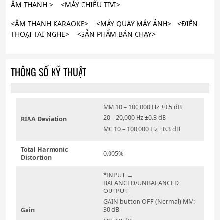
ÂM THANH > <MÁY CHIẾU TIVI>
<ÂM THANH KARAOKE> <MÁY QUAY MÁY ẢNH> <ĐIỆN
THOẠI TAI NGHE> <SẢN PHẨM BÁN CHẠY>
THÔNG SỐ KỸ THUẬT
MM 10 – 100,000 Hz ±0.5 dB
20 – 20,000 Hz ±0.3 dB
RIAA Deviation
MC 10 – 100,000 Hz ±0.3 dB
Total Harmonic
0.005%
Distortion
*INPUT →
BALANCED/UNBALANCED
OUTPUT
GAIN button OFF (Normal) MM:
30 dB
Gain