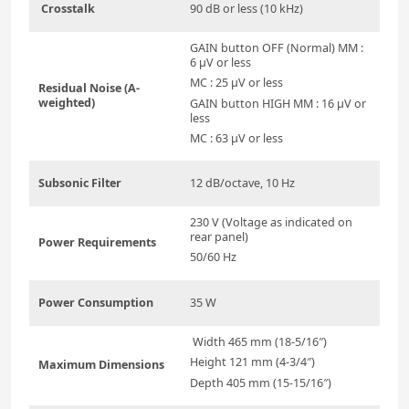
Crosstalk
90 dB or less (10 kHz)
GAIN button OFF (Normal) MM :
6 μV or less
MC : 25 μV or less
Residual Noise (A-
weighted)
GAIN button HIGH MM : 16 μV or
less
MC : 63 μV or less
Subsonic Filter
12 dB/octave, 10 Hz
230 V (Voltage as indicated on
rear panel)
Power Requirements
50/60 Hz
Power Consumption
35 W
Width 465 mm (18-5/16″)
Height 121 mm (4-3/4″)
Maximum Dimensions
Depth 405 mm (15-15/16″)