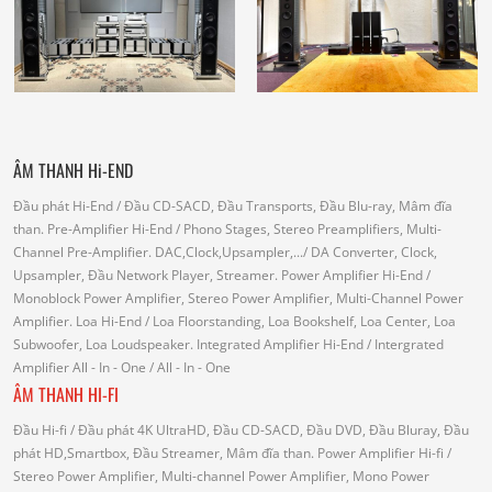
ÂM THANH Hi-END
Đầu phát Hi-End
/ Đầu CD-SACD, Đầu Transports, Đầu Blu-ray, Mâm đĩa
than.
Pre-Amplifier Hi-End
/ Phono Stages, Stereo Preamplifiers, Multi-
Channel Pre-Amplifier.
DAC,Clock,Upsampler,...
/ DA Converter, Clock,
Upsampler, Đầu Network Player, Streamer.
Power Amplifier Hi-End
/
Monoblock Power Amplifier, Stereo Power Amplifier, Multi-Channel Power
Amplifier.
Loa Hi-End
/ Loa Floorstanding, Loa Bookshelf, Loa Center, Loa
Subwoofer, Loa Loudspeaker.
Integrated Amplifier Hi-End
/ Intergrated
Amplifier
All - In - One
/ All - In - One
ÂM THANH HI-FI
Đầu Hi-fi
/ Đầu phát 4K UltraHD, Đầu CD-SACD, Đầu DVD, Đầu Bluray, Đầu
phát HD,Smartbox, Đầu Streamer, Mâm đĩa than.
Power Amplifier Hi-fi
/
Stereo Power Amplifier, Multi-channel Power Amplifier, Mono Power