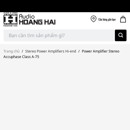
Giao nhanh miễn
Skip
phí
to
300k
content
Cửa hàng
gần bạn
Tìm
kiếm:
Trang chủ
/
Stereo Power Amplifiers Hi-end
/
Power Amplifier Stereo
Accuphase Class A-75