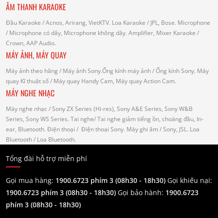
ÂM THANH KARAOKE
Đầu Karaoke
/ Acnos, Arirang, VietKTV.
Loa Karaoke
/ JPL, Bose.
Microphone
/ Microphone có dây, Microphone không dây.
Amplifier, Mixer Karaoke
/
Crown, AAP Audio.
MÁY ẢNH, MÁY QUAY
Máy ảnh theo hãng
/ Máy ảnh Sony.Ống kính máy ảnh / Ống kính Sony.
Máy
quay Kĩ thuật số
/ Máy quay Handy Cam, Máy quay Action Cam.
MÁY NGHE NHẠC
Máy nghe nhạc
/ Sony ZX Series (Hi-res), Sony A&E Series, Sony W&B
Series, Sony WS Series.
Tai nghe
/ Tai nghe giảm tiếng ồn, choàng đầu, In-
ear, Bluetooth.
Điện thoại
/ Điện thoại Sony.
Máy ghi âm
/ Sony, JSL.
Loa
Bluetooth
/ Loa Bluetooth.
Tổng đài hỗ trợ miễn phí
Gọi mua hàng:
1900.6723 phím 3 (08h30 - 18h30)
Gọi khiếu nại:
1900.6723 phím 3
(08h30 - 18h30)
Gọi bảo hành:
1900.6723
phím 3
(08h30 - 18h30)