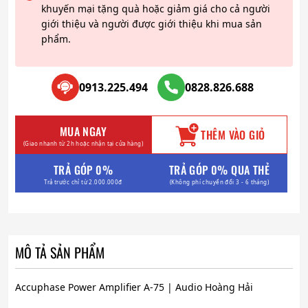
khuyến mại tặng quà hoặc giảm giá cho cả người
giới thiệu và người được giới thiệu khi mua sản
phẩm.
0913.225.494
0828.826.688
MUA NGAY
THÊM VÀO GIỎ
(Giao nhanh từ 2h hoặc nhận tại cửa hàng)
TRẢ GÓP 0%
TRẢ GÓP 0% QUA THẺ
Trả trước chỉ từ 2.000.000đ
(Không phí chuyển đổi 3 - 6 tháng)
MÔ TẢ SẢN PHẨM
Accuphase Power Amplifier A-75 | Audio Hoàng Hải