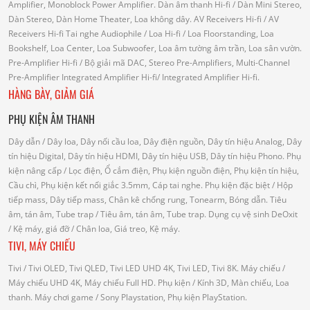
Amplifier, Monoblock Power Amplifier.
Dàn âm thanh Hi-fi
/ Dàn Mini Stereo,
Dàn Stereo, Dàn Home Theater, Loa không dây.
AV Receivers Hi-fi
/ AV
Receivers Hi-fi
Tai nghe Audiophile
/
Loa Hi-fi
/ Loa Floorstanding, Loa
Bookshelf, Loa Center, Loa Subwoofer, Loa âm tường âm trần, Loa sân vườn.
Pre-Amplifier Hi-fi
/ Bộ giải mã DAC, Stereo Pre-Amplifiers, Multi-Channel
Pre-Amplifier
Integrated Amplifier Hi-fi
/ Integrated Amplifier Hi-fi.
HÀNG BÀY, GIẢM GIÁ
PHỤ KIỆN ÂM THANH
Dây dẫn
/ Dây loa, Dây nối cầu loa, Dây điện nguồn, Dây tín hiệu Analog, Dây
tín hiệu Digital, Dây tín hiệu HDMI, Dây tín hiệu USB, Dây tín hiệu Phono.
Phụ
kiện nâng cấp
/ Lọc điện, Ổ cắm điện, Phụ kiện nguồn điện, Phụ kiện tín hiệu,
Cầu chì, Phụ kiện kết nối giắc 3.5mm, Cáp tai nghe.
Phụ kiện đặc biệt
/ Hộp
tiếp mass, Dây tiếp mass, Chân kê chống rung, Tonearm, Bóng dẫn.
Tiêu
âm, tán âm, Tube trap
/ Tiêu âm, tán âm, Tube trap.
Dụng cụ vệ sinh DeOxit
/
Kệ máy, giá đỡ
/ Chân loa, Giá treo, Kệ máy.
TIVI, MÁY CHIẾU
Tivi
/ Tivi OLED, Tivi QLED, Tivi LED UHD 4K, Tivi LED, Tivi 8K.
Máy chiếu
/
Máy chiếu UHD 4K, Máy chiếu Full HD.
Phụ kiện
/ Kính 3D, Màn chiếu, Loa
thanh.
Máy chơi game
/ Sony Playstation, Phụ kiện PlayStation.