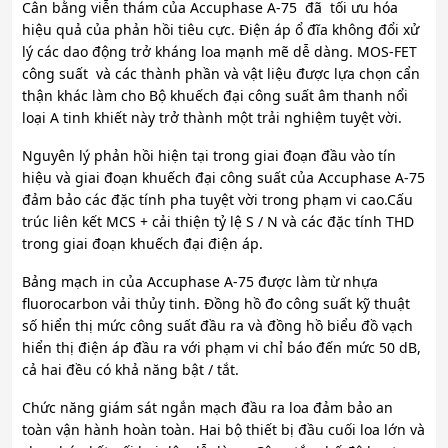
Cân bằng viễn thám của Accuphase A-75 đã tối ưu hóa
hiệu quả của phản hồi tiêu cực. Điện áp ổ đĩa không đổi xử
lý các dao động trở kháng loa mạnh mẽ dễ dàng. MOS-FET
công suất và các thành phần và vật liệu được lựa chọn cẩn
thận khác làm cho Bộ khuếch đại công suất âm thanh nổi
loại A tinh khiết này trở thành một trải nghiệm tuyệt vời.
Nguyên lý phản hồi hiện tại trong giai đoạn đầu vào tín
hiệu và giai đoạn khuếch đại công suất của Accuphase A-75
đảm bảo các đặc tính pha tuyệt vời trong phạm vi cao.Cấu
trúc liên kết MCS + cải thiện tỷ lệ S / N và các đặc tính THD
trong giai đoạn khuếch đại điện áp.
Bảng mạch in của Accuphase A-75 được làm từ nhựa
fluorocarbon vải thủy tinh. Đồng hồ đo công suất kỹ thuật
số hiển thị mức công suất đầu ra và đồng hồ biểu đồ vạch
hiển thị điện áp đầu ra với phạm vi chỉ báo đến mức 50 dB,
cả hai đều có khả năng bật / tắt.
Chức năng giám sát ngắn mạch đầu ra loa đảm bảo an
toàn vận hành hoàn toàn. Hai bộ thiết bị đầu cuối loa lớn và