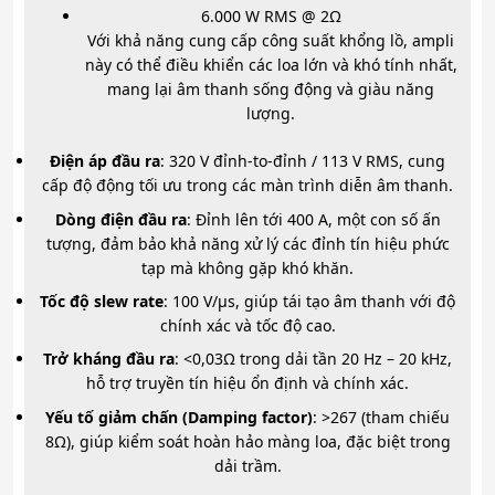
6.000 W RMS @ 2Ω
Với khả năng cung cấp công suất khổng lồ, ampli
này có thể điều khiển các loa lớn và khó tính nhất,
mang lại âm thanh sống động và giàu năng
lượng.
Điện áp đầu ra
: 320 V đỉnh-to-đỉnh / 113 V RMS, cung
cấp độ động tối ưu trong các màn trình diễn âm thanh.
Dòng điện đầu ra
: Đỉnh lên tới 400 A, một con số ấn
tượng, đảm bảo khả năng xử lý các đỉnh tín hiệu phức
tạp mà không gặp khó khăn.
Tốc độ slew rate
: 100 V/μs, giúp tái tạo âm thanh với độ
chính xác và tốc độ cao.
Trở kháng đầu ra
: <0,03Ω trong dải tần 20 Hz – 20 kHz,
hỗ trợ truyền tín hiệu ổn định và chính xác.
Yếu tố giảm chấn (Damping factor)
: >267 (tham chiếu
8Ω), giúp kiểm soát hoàn hảo màng loa, đặc biệt trong
dải trầm.