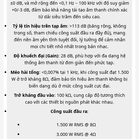
±0 dB, và mở rộng đến <0,1 Hz – 100 kHz với độ suy giảm
+0/-3 dB, đảm bảo khả năng tái tạo âm thanh chính xác
từ dải siêu trầm đến siêu cao.
Tỷ lệ tín hiệu trên tạp âm
: >113 dB (băng rộng, không
trọng số, tham chiếu công suất đầu ra đầy đủ), mang
đến nền âm yên tĩnh tuyệt đối, lý tưởng để cảm nhận
mọi chi tiết nhỏ nhất trong bản nhạc.
Độ khuếch đại (Gain)
: 28 dB, phù hợp với đa dạng hệ
thống âm thanh từ đơn giản đến phức tạp.
Méo hài tổng
: <0,007% tại 1 kHz, khi công suất đạt 1.500
W ở trở kháng 8Ω, đảm bảo tín hiệu âm thanh không bị
biến dạng dù ở mức công suất cực đại.
Trở kháng đầu vào
: 100 kΩ, cung cấp độ tương thích
cao với các thiết bị nguồn phát khác nhau.
Công suất đầu ra
:
1.500 W RMS @ 8Ω
3.000 W RMS @ 4Ω