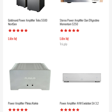
Goldmund Power Amplifier Telos 5500
Stereo Power Amplifier Dan D’Agostino
NextGen
Momentum S250
Liên hệ
Liên hệ
Trả góp
Power Amplifier Plinius Kiokio
Power Amplifier AVM Evolution SA 3.2