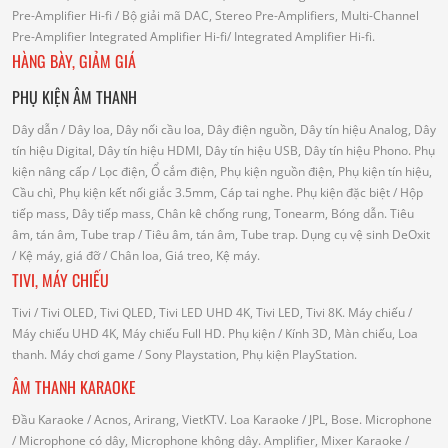
Pre-Amplifier Hi-fi
/ Bộ giải mã DAC, Stereo Pre-Amplifiers, Multi-Channel
Pre-Amplifier
Integrated Amplifier Hi-fi
/ Integrated Amplifier Hi-fi.
HÀNG BÀY, GIẢM GIÁ
PHỤ KIỆN ÂM THANH
Dây dẫn
/ Dây loa, Dây nối cầu loa, Dây điện nguồn, Dây tín hiệu Analog, Dây
tín hiệu Digital, Dây tín hiệu HDMI, Dây tín hiệu USB, Dây tín hiệu Phono.
Phụ
kiện nâng cấp
/ Lọc điện, Ổ cắm điện, Phụ kiện nguồn điện, Phụ kiện tín hiệu,
Cầu chì, Phụ kiện kết nối giắc 3.5mm, Cáp tai nghe.
Phụ kiện đặc biệt
/ Hộp
tiếp mass, Dây tiếp mass, Chân kê chống rung, Tonearm, Bóng dẫn.
Tiêu
âm, tán âm, Tube trap
/ Tiêu âm, tán âm, Tube trap.
Dụng cụ vệ sinh DeOxit
/
Kệ máy, giá đỡ
/ Chân loa, Giá treo, Kệ máy.
TIVI, MÁY CHIẾU
Tivi
/ Tivi OLED, Tivi QLED, Tivi LED UHD 4K, Tivi LED, Tivi 8K.
Máy chiếu
/
Máy chiếu UHD 4K, Máy chiếu Full HD.
Phụ kiện
/ Kính 3D, Màn chiếu, Loa
thanh.
Máy chơi game
/ Sony Playstation, Phụ kiện PlayStation.
ÂM THANH KARAOKE
Đầu Karaoke
/ Acnos, Arirang, VietKTV.
Loa Karaoke
/ JPL, Bose.
Microphone
/ Microphone có dây, Microphone không dây.
Amplifier, Mixer Karaoke
/