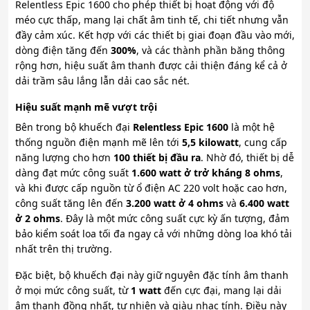
Relentless Epic 1600 cho phép thiết bị hoạt động với độ
méo cực thấp, mang lại chất âm tinh tế, chi tiết nhưng vẫn
đầy cảm xúc. Kết hợp với các thiết bị giai đoạn đầu vào mới,
dòng điện tăng đến
300%
, và các thành phần băng thông
rộng hơn, hiệu suất âm thanh được cải thiện đáng kể cả ở
dải trầm sâu lắng lẫn dải cao sắc nét.
Hiệu suất mạnh mẽ vượt trội
Bên trong bộ khuếch đại
Relentless Epic 1600
là một hệ
thống nguồn điện mạnh mẽ lên tới
5,5 kilowatt
, cung cấp
năng lượng cho hơn
100 thiết bị đầu ra
. Nhờ đó, thiết bị dễ
dàng đạt mức công suất
1.600 watt ở trở kháng 8 ohms
,
và khi được cấp nguồn từ ổ điện AC 220 volt hoặc cao hơn,
công suất tăng lên đến
3.200 watt ở 4 ohms
và
6.400 watt
ở 2 ohms
. Đây là một mức công suất cực kỳ ấn tượng, đảm
bảo kiểm soát loa tối đa ngay cả với những dòng loa khó tải
nhất trên thị trường.
Đặc biệt, bộ khuếch đại này giữ nguyên đặc tính âm thanh
ở mọi mức công suất, từ
1 watt
đến cực đại, mang lại dải
âm thanh đồng nhất, tự nhiên và giàu nhạc tính. Điều này