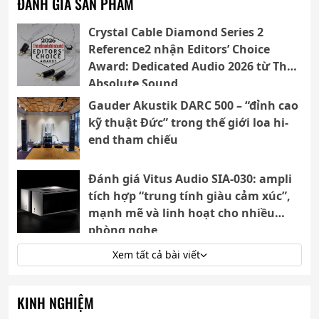
ĐÁNH GIÁ SẢN PHẨM
Crystal Cable Diamond Series 2
Reference2 nhận Editors’ Choice
Award: Dedicated Audio 2026 từ The
Absolute Sound
Gauder Akustik DARC 500 – “đỉnh cao
kỹ thuật Đức” trong thế giới loa hi-
end tham chiếu
Đánh giá Vitus Audio SIA-030: ampli
tích hợp “trung tính giàu cảm xúc”,
mạnh mẽ và linh hoạt cho nhiều
phòng nghe
Xem tất cả bài viết
KINH NGHIỆM