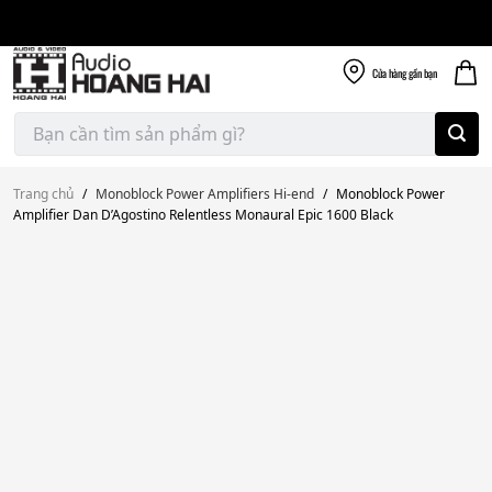
Giao nhanh miễn
Skip
phí
to
300k
content
Cửa hàng
gần bạn
Tìm
kiếm:
Trang chủ
/
Monoblock Power Amplifiers Hi-end
/
Monoblock Power
Amplifier Dan D’Agostino Relentless Monaural Epic 1600 Black