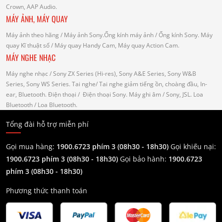
Crown, AAP Audio.
MÁY ẢNH, MÁY QUAY
Máy ảnh theo hãng
/ Máy ảnh Sony.Ống kính máy ảnh / Ống kính Sony.
Máy
quay Kĩ thuật số
/ Máy quay Handy Cam, Máy quay Action Cam.
MÁY NGHE NHẠC
Máy nghe nhạc
/ Sony ZX Series (Hi-res), Sony A&E Series, Sony W&B
Series, Sony WS Series.
Tai nghe
/ Tai nghe giảm tiếng ồn, choàng đầu, In-
ear, Bluetooth.
Điện thoại
/ Điện thoại Sony.
Máy ghi âm
/ Sony, JSL.
Loa
Bluetooth
/ Loa Bluetooth.
Tổng đài hỗ trợ miễn phí
Gọi mua hàng:
1900.6723 phím 3 (08h30 - 18h30)
Gọi khiếu nại:
1900.6723 phím 3
(08h30 - 18h30)
Gọi bảo hành:
1900.6723
phím 3
(08h30 - 18h30)
Phương thức thanh toán