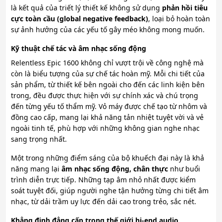
là kết quả của triết lý thiết kế không sử dụng
phản hồi tiêu
cực toàn cầu (global negative feedback)
, loại bỏ hoàn toàn
sự ảnh hưởng của các yếu tố gây méo không mong muốn.
Kỹ thuật chế tác và âm nhạc sống động
Relentless Epic 1600 không chỉ vượt trội về công nghệ mà
còn là biểu tượng của sự chế tác hoàn mỹ. Mỗi chi tiết của
sản phẩm, từ thiết kế bên ngoài cho đến các linh kiện bên
trong, đều được thực hiện với sự chính xác và chú trọng
đến từng yếu tố thẩm mỹ. Vỏ máy được chế tạo từ nhôm và
đồng cao cấp, mang lại khả năng tản nhiệt tuyệt vời và vẻ
ngoài tinh tế, phù hợp với những không gian nghe nhạc
sang trọng nhất.
Một trong những điểm sáng của bộ khuếch đại này là khả
năng mang lại
âm nhạc sống động, chân thực
như buổi
trình diễn trực tiếp. Những tạp âm nhỏ nhất được kiểm
soát tuyệt đối, giúp người nghe tận hưởng từng chi tiết âm
nhạc, từ dải trầm uy lực đến dải cao trong trẻo, sắc nét.
Khẳng định đẳng cấp trong thế giới hi-end audio