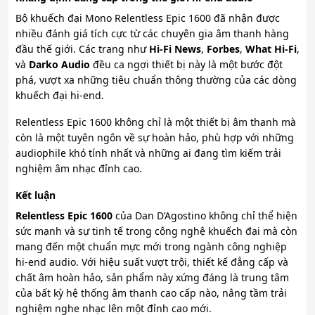
Bộ khuếch đại Mono Relentless Epic 1600 đã nhận được
nhiều đánh giá tích cực từ các chuyên gia âm thanh hàng
đầu thế giới. Các trang như
Hi-Fi News
,
Forbes
,
What Hi-Fi
,
và
Darko Audio
đều ca ngợi thiết bị này là một bước đột
phá, vượt xa những tiêu chuẩn thông thường của các dòng
khuếch đại hi-end.
Relentless Epic 1600 không chỉ là một thiết bị âm thanh mà
còn là một tuyên ngôn về sự hoàn hảo, phù hợp với những
audiophile khó tính nhất và những ai đang tìm kiếm trải
nghiệm âm nhạc đỉnh cao.
Kết luận
Relentless Epic 1600
của Dan D’Agostino không chỉ thể hiện
sức mạnh và sự tinh tế trong công nghệ khuếch đại mà còn
mang đến một chuẩn mực mới trong ngành công nghiệp
hi-end audio. Với hiệu suất vượt trội, thiết kế đẳng cấp và
chất âm hoàn hảo, sản phẩm này xứng đáng là trung tâm
của bất kỳ hệ thống âm thanh cao cấp nào, nâng tầm trải
nghiệm nghe nhạc lên một đỉnh cao mới.