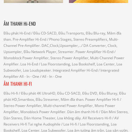
ÂM THANH Hi-END
Đầu phát Hi-End
/ Đầu CD-SACD, Đầu Transports, Đầu Blu-ray, Mâm đĩa
than.
Pre-Amplifier Hi-End
/ Phono Stages, Stereo Preamplifiers, Multi-
Channel Pre-Amplifier.
DAC,Clock,Upsampler,...
/ DA Converter, Clock,
Upsampler, Đầu Network Player, Streamer.
Power Amplifier Hi-End
/
Monoblock Power Amplifier, Stereo Power Amplifier, Multi-Channel Power
Amplifier.
Loa Hi-End
/ Loa Floorstanding, Loa Bookshelf, Loa Center, Loa
Subwoofer, Loa Loudspeaker.
Integrated Amplifier Hi-End
/ Intergrated
Amplifier
All - In - One
/ All - In - One
ÂM THANH HI-FI
Đầu Hi-fi
/ Đầu phát 4K UltraHD, Đầu CD-SACD, Đầu DVD, Đầu Bluray, Đầu
phát HD,Smartbox, Đầu Streamer, Mâm đĩa than.
Power Amplifier Hi-fi
/
Stereo Power Amplifier, Multi-channel Power Amplifier, Mono Power
Amplifier, Monoblock Power Amplifier.
Dàn âm thanh Hi-fi
/ Dàn Mini Stereo,
Dàn Stereo, Dàn Home Theater, Loa không dây.
AV Receivers Hi-fi
/ AV
Receivers Hi-fi
Tai nghe Audiophile
/
Loa Hi-fi
/ Loa Floorstanding, Loa
Bookshelf, Loa Center, Loa Subwoofer, Loa âm tường âm trần, Loa sân vườn.