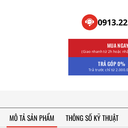
0913.2
MUA NGA
(Giao nhanh từ 2h hoặc nhậ
TRẢ GÓP 0%
Trả trước chỉ từ 2.000.
MÔ TẢ SẢN PHẨM
THÔNG SỐ KỸ THUẬT