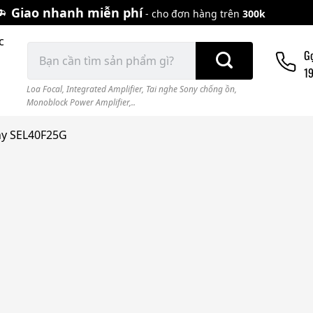
Giao nhanh miễn phí
- cho đơn hàng trên
300k
c
Tìm
G
kiếm:
1
Loa Focal
,
Integrated Amplifier
,
Tai nghe Sony chống ồn
,
Monoblock Power Amplifier,..
ny SEL40F25G