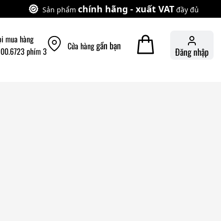
chính hãng - xuất VAT
Sản phẩm
đầy đủ
ọi mua hàng
gần bạn
Cửa hàng
900.6723 phím 3
Đăng nhập