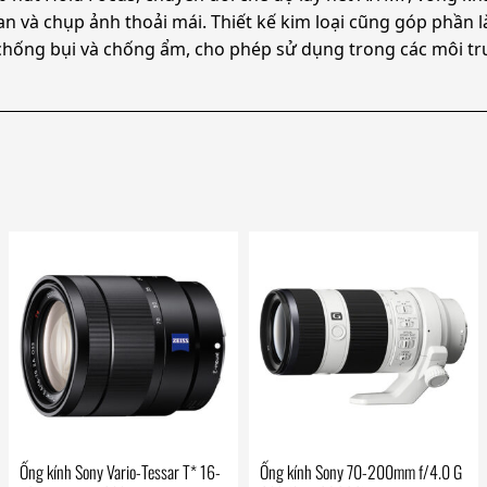
n và chụp ảnh thoải mái. Thiết kế kim loại cũng góp phần 
 chống bụi và chống ẩm, cho phép sử dụng trong các môi tr
Ống kính Sony Vario-Tessar T* 16-
Ống kính Sony 70-200mm f/4.0 G