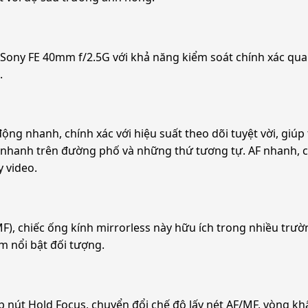
Sony FE 40mm f/2.5G với khả năng kiểm soát chính xác qu
.
ộng nhanh, chính xác với hiệu suất theo dõi tuyệt vời, giúp
anh trên đường phố và những thứ tương tự. AF nhanh, chính
 video.
MF), chiếc ống kính mirrorless này hữu ích trong nhiều tr
 nổi bật đối tượng.
 nút Hold Focus, chuyển đổi chế độ lấy nét AF/MF, vòng khẩ