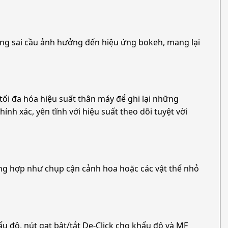
ang sai cầu ảnh hưởng đến hiệu ứng bokeh, mang lại
 tối đa hóa hiệu suất thân máy để ghi lại những
 xác, yên tĩnh với hiệu suất theo dõi tuyệt vời
ường hợp như chụp cận cảnh hoa hoặc các vật thể nhỏ
u độ, nút gạt bật/tắt De-Click cho khẩu độ và MF