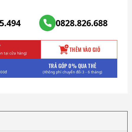
25.494
0828.826.688
Y
THÊM VÀO GIỎ
n tại cửa hàng)
TRẢ GÓP 0% QUA THẺ
000đ
(Không phí chuyển đổi 3 - 6 tháng)