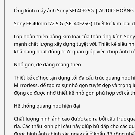
Ống kính máy ảnh Sony SEL40F25G | AUDIO HOÀNG
Sony FE 40mm f/2.5 G (SEL40F25G) Thiết kế kim loại 
Lớp hoàn thiện bằng kim loại của thân ống kính Sony
mạnh chất lượng xây dựng tuyệt vời. Thiết kế siêu n
khả năng hoạt động trực quan giúp việc chụp ảnh trở
Nhỏ gọn, dễ dàng mang theo
Thiết kế cơ học tận dụng tối đa cấu trúc quang học h
Mirrorless, để tạo ra sự nhỏ gọn tuyệt đẹp và trọng
động có được nhờ thiết kế nhỏ gọn phù hợp với cả th
Hệ thống quang học hiện đại
Chất lượng hình ảnh cao được tạo ra bởi cấu trúc qua
rìa. Các thấu kính phi cầu này giúp bù đắp cho các q
được hình ảnh chính xác ngay cả ở khẩu độ rộng nhấ