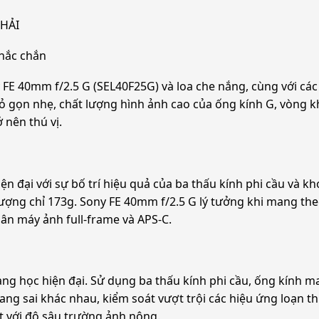
 HẢI
chắc chắn
 FE 40mm f/2.5 G (SEL40F25G) và loa che nắng, cùng với các
hỏ gọn nhẹ, chất lượng hình ảnh cao của ống kính G, vòng 
 nên thú vị.
iện đại với sự bố trí hiệu quả của ba thấu kính phi cầu và
 lượng chỉ 173g. Sony FE 40mm f/2.5 G lý tưởng khi mang th
ân máy ảnh full-frame và APS-C.
ng học hiện đại. Sử dụng ba thấu kính phi cầu, ống kính ma
uang sai khác nhau, kiểm soát vượt trội các hiệu ứng loạn 
t với độ sâu trường ảnh nông.