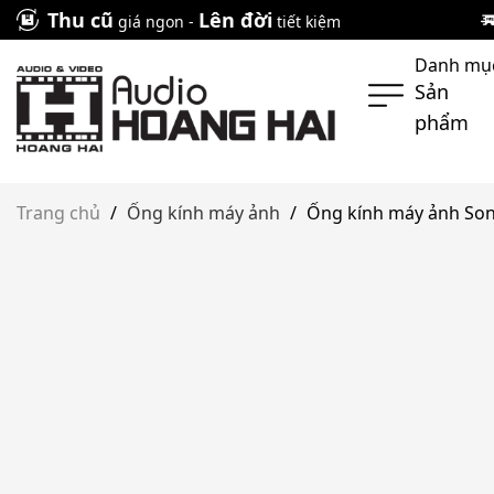
Skip
Thu cũ
Lên đời
giá ngon -
tiết kiệm
to
Danh mụ
content
Sản
phẩm
Trang chủ
/
Ống kính máy ảnh
/
Ống kính máy ảnh So