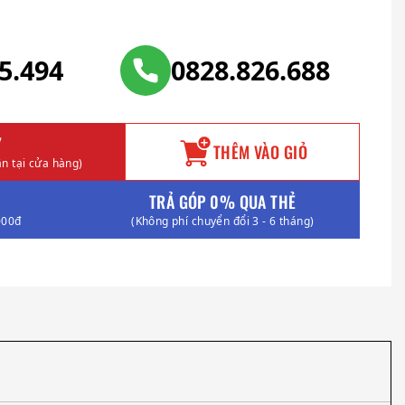
25.494
0828.826.688
Y
THÊM VÀO GIỎ
n tại cửa hàng)
TRẢ GÓP 0% QUA THẺ
000đ
(Không phí chuyển đổi 3 - 6 tháng)