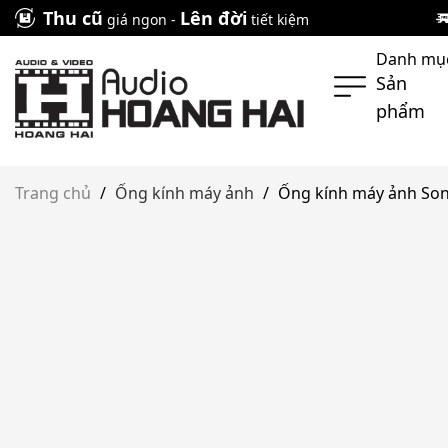
Skip
Thu cũ
Lên đời
giá ngon -
tiết kiệm
to
Danh mụ
content
Sản
phẩm
Trang chủ
/
Ống kính máy ảnh
/
Ống kính máy ảnh So