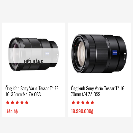
HẾT HÀNG
Ống kính Sony Vario-Tessar T* FE
Ống kính Sony Vario-Tessar T* 16-
16-35mm f/4 ZA OSS
70mm f/4 ZA OSS
Liên hệ
19.990.000
₫