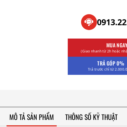
0913.2
MUA NGA
(Giao nhanh từ 2h hoặc nhậ
TRẢ GÓP 0%
Trả trước chỉ từ 2.000.
MÔ TẢ SẢN PHẨM
THÔNG SỐ KỸ THUẬT