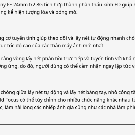
Sony FE 24mm f/2.8G tích hợp thành phần thấu kính ED giúp
đáng kể hiện tượng lóa và bóng mờ.
g cơ tuyến tính giúp theo dõi và lấy nét tự động nhanh ch
tục tốc độ cao của các thân máy ảnh mới nhất.
ng vòng lấy nét phản hồi trực tiếp và tuyến tính với khả n
ương ứng, do đó, người dùng có thể cảm nhận ngay lập tức v
hóng giữa lấy nét tự động và lấy nét bằng tay, nhờ công tắ
d Focus có thể tùy chỉnh cho nhiều chức năng khác nhau t
, làm hài lòng các nhiếp ảnh gia cũng như các nhà làm phi