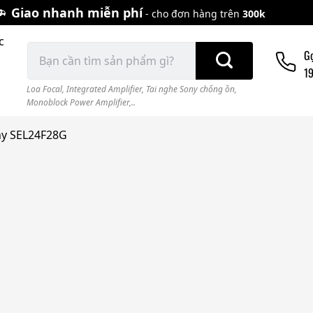
Giao nhanh miễn phí
- cho đơn hàng trên
300k
c
Tìm
G
kiếm:
1
Loa Focal
,
Integrated Amplifier
,
Tai nghe Sony chống ồn
,
Monoblock Power Amplifier,..
ny SEL24F28G