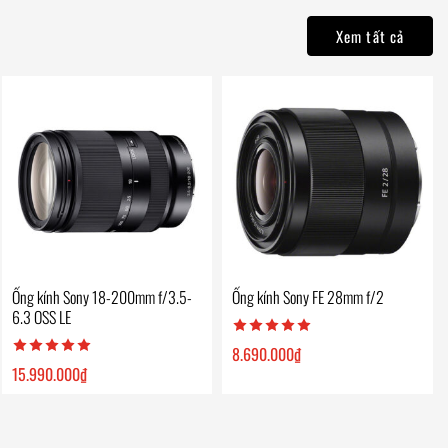
Xem tất cả
Ống kính Sony 18-200mm f/3.5-
Ống kính Sony FE 28mm f/2
6.3 OSS LE
8.690.000
₫
15.990.000
₫