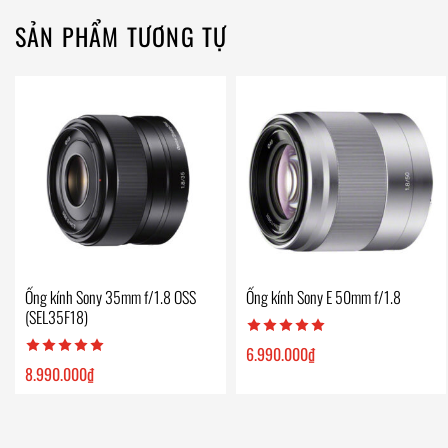
SẢN PHẨM TƯƠNG TỰ
Ống kính Sony 35mm f/1.8 OSS
Ống kính Sony E 50mm f/1.8
(SEL35F18)
6.990.000
₫
8.990.000
₫