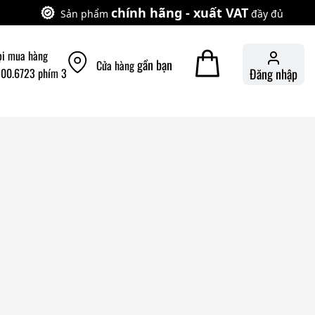
chính hãng - xuất VAT
Sản phẩm
đầy đủ
ọi mua hàng
gần bạn
Cửa hàng
900.6723 phím 3
Đăng nhập