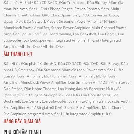
Đầu phát Hi-End
/ Đầu CD-SACD, Đầu Transports, Đầu Blu-ray, Mâm đĩa
than.
Pre-Amplifier Hi-End
/ Phono Stages, Stereo Preamplifiers, Multi-
Channel Pre-Amplifier.
DAC,Clock,Upsampler,...
/ DA Converter, Clock,
Upsampler, Đầu Network Player, Streamer.
Power Amplifier Hi-End
/
Monoblock Power Amplifier, Stereo Power Amplifier, Multi-Channel Power
Amplifier.
Loa Hi-End
/ Loa Floorstanding, Loa Bookshelf, Loa Center, Loa
Subwoofer, Loa Loudspeaker.
Integrated Amplifier Hi-End
/ Intergrated
Amplifier
All - In - One
/ All - In - One
ÂM THANH HI-FI
Đầu Hi-fi
/ Đầu phát 4K UltraHD, Đầu CD-SACD, Đầu DVD, Đầu Bluray, Đầu
phát HD,Smartbox, Đầu Streamer, Mâm đĩa than.
Power Amplifier Hi-fi
/
Stereo Power Amplifier, Multi-channel Power Amplifier, Mono Power
Amplifier, Monoblock Power Amplifier.
Dàn âm thanh Hi-fi
/ Dàn Mini Stereo,
Dàn Stereo, Dàn Home Theater, Loa không dây.
AV Receivers Hi-fi
/ AV
Receivers Hi-fi
Tai nghe Audiophile
/
Loa Hi-fi
/ Loa Floorstanding, Loa
Bookshelf, Loa Center, Loa Subwoofer, Loa âm tường âm trần, Loa sân vườn.
Pre-Amplifier Hi-fi
/ Bộ giải mã DAC, Stereo Pre-Amplifiers, Multi-Channel
Pre-Amplifier
Integrated Amplifier Hi-fi
/ Integrated Amplifier Hi-fi.
HÀNG BÀY, GIẢM GIÁ
PHỤ KIỆN ÂM THANH