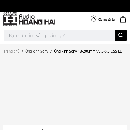
Giao nhanh miễn
Skip
phí
to
300k
content
Cửa hàng
gần bạn
Tìm
kiếm:
Trang chủ
/
Ống kính Sony
/
Ống kính Sony 18-200mm f/3.5-6.3 OSS LE