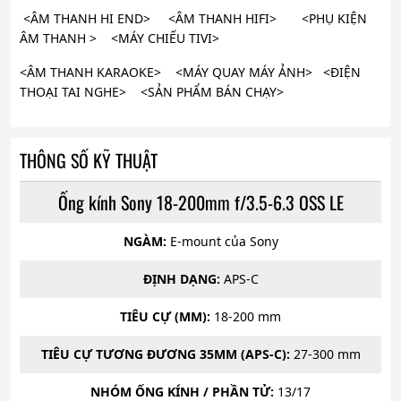
<ÂM THANH HI END> <ÂM THANH HIFI> <PHỤ KIỆN
ÂM THANH > <MÁY CHIẾU TIVI>
<ÂM THANH KARAOKE> <MÁY QUAY MÁY ẢNH> <ĐIỆN
THOẠI TAI NGHE> <SẢN PHẨM BÁN CHẠY>
THÔNG SỐ KỸ THUẬT
Ống kính Sony 18-200mm f/3.5-6.3 OSS LE
NGÀM:
E-mount của Sony
ĐỊNH DẠNG:
APS-C
TIÊU CỰ (MM):
18-200 mm
TIÊU CỰ TƯƠNG ĐƯƠNG 35MM (APS-C):
27-300 mm
NHÓM ỐNG KÍNH / PHẦN TỬ:
13/17