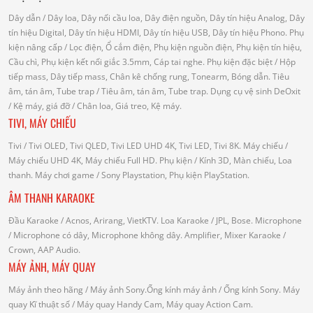
Dây dẫn
/ Dây loa, Dây nối cầu loa, Dây điện nguồn, Dây tín hiệu Analog, Dây
tín hiệu Digital, Dây tín hiệu HDMI, Dây tín hiệu USB, Dây tín hiệu Phono.
Phụ
kiện nâng cấp
/ Lọc điện, Ổ cắm điện, Phụ kiện nguồn điện, Phụ kiện tín hiệu,
Cầu chì, Phụ kiện kết nối giắc 3.5mm, Cáp tai nghe.
Phụ kiện đặc biệt
/ Hộp
tiếp mass, Dây tiếp mass, Chân kê chống rung, Tonearm, Bóng dẫn.
Tiêu
âm, tán âm, Tube trap
/ Tiêu âm, tán âm, Tube trap.
Dụng cụ vệ sinh DeOxit
/
Kệ máy, giá đỡ
/ Chân loa, Giá treo, Kệ máy.
TIVI, MÁY CHIẾU
Tivi
/ Tivi OLED, Tivi QLED, Tivi LED UHD 4K, Tivi LED, Tivi 8K.
Máy chiếu
/
Máy chiếu UHD 4K, Máy chiếu Full HD.
Phụ kiện
/ Kính 3D, Màn chiếu, Loa
thanh.
Máy chơi game
/ Sony Playstation, Phụ kiện PlayStation.
ÂM THANH KARAOKE
Đầu Karaoke
/ Acnos, Arirang, VietKTV.
Loa Karaoke
/ JPL, Bose.
Microphone
/ Microphone có dây, Microphone không dây.
Amplifier, Mixer Karaoke
/
Crown, AAP Audio.
MÁY ẢNH, MÁY QUAY
Máy ảnh theo hãng
/ Máy ảnh Sony.Ống kính máy ảnh / Ống kính Sony.
Máy
quay Kĩ thuật số
/ Máy quay Handy Cam, Máy quay Action Cam.