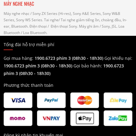
MÁY NGHE NHẠC
Máy nghe nhạc
/ Sony ZX Series (Hi-res), Sony A&E Series, Sony W&B
Series, Sony WS Series.
Tai nghe
/ Tai nghe giảm tiếng ồn, choàng đầu, In-
ear, Bluetooth.
Điện thoại
/ Điện thoại Sony.
Máy ghi âm
/ Sony, JSL.
Loa
Bluetooth
/ Loa Bluetooth.
Tổng đài hỗ trợ miễn phí
Gọi mua hàng:
1900.6723 phím 3 (08h30 - 18h30)
Gọi khiếu nại:
1900.6723 phím 3
(08h30 - 18h30)
Gọi bảo hành:
1900.6723
phím 3
(08h30 - 18h30)
Phương thức thanh toán
Đăng ký nhận tin khuyến mại