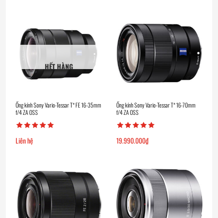
HẾT HÀNG
Ống kính Sony Vario-Tessar T* FE 16-35mm
Ống kính Sony Vario-Tessar T* 16-70mm
f/4 ZA OSS
f/4 ZA OSS
Liên hệ
19.990.000
₫