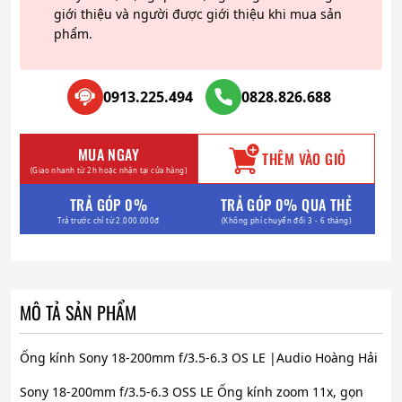
giới thiệu và người được giới thiệu khi mua sản
phẩm.
0913.225.494
0828.826.688
MUA NGAY
THÊM VÀO GIỎ
(Giao nhanh từ 2h hoặc nhận tại cửa hàng)
TRẢ GÓP 0%
TRẢ GÓP 0% QUA THẺ
Trả trước chỉ từ 2.000.000đ
(Không phí chuyển đổi 3 - 6 tháng)
MÔ TẢ SẢN PHẨM
Ống kính Sony 18-200mm f/3.5-6.3 OS LE |Audio Hoàng Hải
Sony 18-200mm f/3.5-6.3 OSS LE Ống kính zoom 11x, gọn