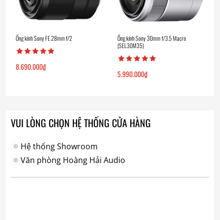
Ống kính Sony FE 28mm f/2
Ống kính Sony 30mm f/3.5 Macro
(SEL30M35)
8.690.000
₫
5.990.000
₫
VUI LÒNG CHỌN HỆ THỐNG CỬA HÀNG
Hệ thống Showroom
Văn phòng Hoàng Hải Audio