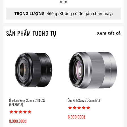
mm
TRỌNG LƯỢNG:
460 g (Không có đế gắn chân máy)
SẢN PHẨM TƯƠNG TỰ
Xem tất cả
Ống kính Sony 35mm f/1.8 OSS
Ống kính Sony E 50mm f/1.8
(SEL35F18)
6.990.000
₫
8.990.000
₫