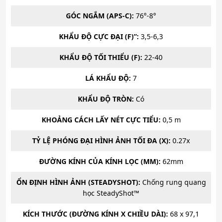
GÓC NGẮM (APS-C):
76°-8°
KHẨU ĐỘ CỰC ĐẠI (F)”:
3,5-6,3
KHẨU ĐỘ TỐI THIỂU (F):
22-40
LÁ KHẨU ĐỘ:
7
KHẨU ĐỘ TRÒN:
Có
KHOẢNG CÁCH LẤY NÉT CỰC TIỂU:
0,5 m
TỶ LỆ PHÓNG ĐẠI HÌNH ẢNH TỐI ĐA (X):
0.27x
ĐƯỜNG KÍNH CỦA KÍNH LỌC (MM):
62mm
ỔN ĐỊNH HÌNH ẢNH (STEADYSHOT):
Chống rung quang
học SteadyShot™
KÍCH THƯỚC (ĐƯỜNG KÍNH X CHIỀU DÀI):
68 x 97,1