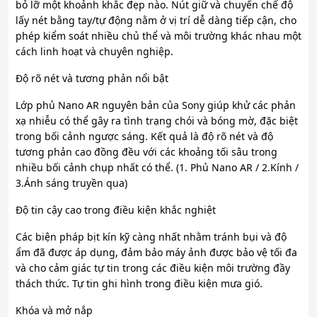
bỏ lỡ một khoảnh khắc đẹp nào. Nút giữ và chuyển chế độ
lấy nét bằng tay/tự động nằm ở vị trí dễ dàng tiếp cận, cho
phép kiểm soát nhiều chủ thể và môi trường khác nhau một
cách linh hoạt và chuyên nghiệp.
Độ rõ nét và tương phản nổi bật
Lớp phủ Nano AR nguyên bản của Sony giúp khử các phản
xạ nhiễu có thể gây ra tình trạng chói và bóng mờ, đặc biệt
trong bối cảnh ngược sáng. Kết quả là độ rõ nét và độ
tương phản cao đồng đều với các khoảng tối sâu trong
nhiều bối cảnh chụp nhất có thể. (1. Phủ Nano AR / 2.Kính /
3.Ánh sáng truyền qua)
Độ tin cậy cao trong điều kiện khắc nghiệt
Các biện pháp bịt kín kỹ càng nhất nhằm tránh bụi và độ
ẩm đã được áp dụng, đảm bảo máy ảnh được bảo vệ tối đa
và cho cảm giác tự tin trong các điều kiện môi trường đầy
thách thức. Tự tin ghi hình trong điều kiện mưa gió.
Khóa và mở nắp