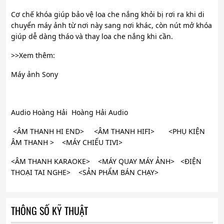
Cơ chế khóa giúp bảo vệ loa che nắng khỏi bị rơi ra khi di
chuyển máy ảnh từ nơi này sang nơi khác, còn nút mở khóa
giúp dễ dàng tháo và thay loa che nắng khi cần.
>>Xem thêm:
Máy ảnh Sony
Audio Hoàng Hải Hoàng Hải Audio
<ÂM THANH HI END> <ÂM THANH HIFI> <PHỤ KIỆN
ÂM THANH > <MÁY CHIẾU TIVI>
<ÂM THANH KARAOKE> <MÁY QUAY MÁY ẢNH> <ĐIỆN
THOẠI TAI NGHE> <SẢN PHẨM BÁN CHẠY>
THÔNG SỐ KỸ THUẬT