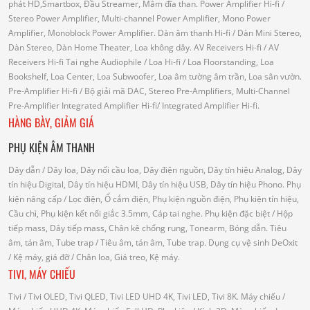
phát HD,Smartbox, Đầu Streamer, Mâm đĩa than.
Power Amplifier Hi-fi
/
Stereo Power Amplifier, Multi-channel Power Amplifier, Mono Power
Amplifier, Monoblock Power Amplifier.
Dàn âm thanh Hi-fi
/ Dàn Mini Stereo,
Dàn Stereo, Dàn Home Theater, Loa không dây.
AV Receivers Hi-fi
/ AV
Receivers Hi-fi
Tai nghe Audiophile
/
Loa Hi-fi
/ Loa Floorstanding, Loa
Bookshelf, Loa Center, Loa Subwoofer, Loa âm tường âm trần, Loa sân vườn.
Pre-Amplifier Hi-fi
/ Bộ giải mã DAC, Stereo Pre-Amplifiers, Multi-Channel
Pre-Amplifier
Integrated Amplifier Hi-fi
/ Integrated Amplifier Hi-fi.
HÀNG BÀY, GIẢM GIÁ
PHỤ KIỆN ÂM THANH
Dây dẫn
/ Dây loa, Dây nối cầu loa, Dây điện nguồn, Dây tín hiệu Analog, Dây
tín hiệu Digital, Dây tín hiệu HDMI, Dây tín hiệu USB, Dây tín hiệu Phono.
Phụ
kiện nâng cấp
/ Lọc điện, Ổ cắm điện, Phụ kiện nguồn điện, Phụ kiện tín hiệu,
Cầu chì, Phụ kiện kết nối giắc 3.5mm, Cáp tai nghe.
Phụ kiện đặc biệt
/ Hộp
tiếp mass, Dây tiếp mass, Chân kê chống rung, Tonearm, Bóng dẫn.
Tiêu
âm, tán âm, Tube trap
/ Tiêu âm, tán âm, Tube trap.
Dụng cụ vệ sinh DeOxit
/
Kệ máy, giá đỡ
/ Chân loa, Giá treo, Kệ máy.
TIVI, MÁY CHIẾU
Tivi
/ Tivi OLED, Tivi QLED, Tivi LED UHD 4K, Tivi LED, Tivi 8K.
Máy chiếu
/