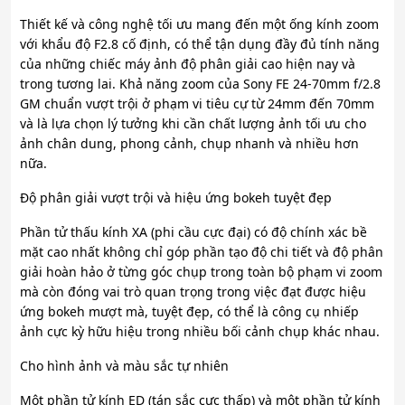
Thiết kế và công nghệ tối ưu mang đến một ống kính zoom
với khẩu độ F2.8 cố định, có thể tận dụng đầy đủ tính năng
của những chiếc máy ảnh độ phân giải cao hiện nay và
trong tương lai. Khả năng zoom của Sony FE 24-70mm f/2.8
GM chuẩn vượt trội ở phạm vi tiêu cự từ 24mm đến 70mm
và là lựa chọn lý tưởng khi cần chất lượng ảnh tối ưu cho
ảnh chân dung, phong cảnh, chụp nhanh và nhiều hơn
nữa.
Độ phân giải vượt trội và hiệu ứng bokeh tuyệt đẹp
Phần tử thấu kính XA (phi cầu cực đại) có độ chính xác bề
mặt cao nhất không chỉ góp phần tạo độ chi tiết và độ phân
giải hoàn hảo ở từng góc chụp trong toàn bộ phạm vi zoom
mà còn đóng vai trò quan trọng trong việc đạt được hiệu
ứng bokeh mượt mà, tuyệt đẹp, có thể là công cụ nhiếp
ảnh cực kỳ hữu hiệu trong nhiều bối cảnh chụp khác nhau.
Cho hình ảnh và màu sắc tự nhiên
Một phần tử kính ED (tán sắc cực thấp) và một phần tử kính