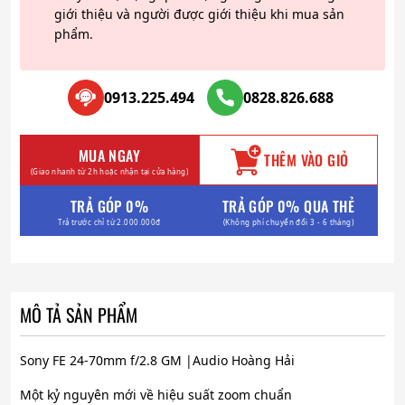
giới thiệu và người được giới thiệu khi mua sản
phẩm.
0913.225.494
0828.826.688
MUA NGAY
THÊM VÀO GIỎ
(Giao nhanh từ 2h hoặc nhận tại cửa hàng)
TRẢ GÓP 0%
TRẢ GÓP 0% QUA THẺ
Trả trước chỉ từ 2.000.000đ
(Không phí chuyển đổi 3 - 6 tháng)
MÔ TẢ SẢN PHẨM
Sony FE 24-70mm f/2.8 GM |Audio Hoàng Hải
Một kỷ nguyên mới về hiệu suất zoom chuẩn