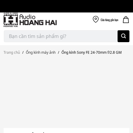
Giao nhanh miễn
Skip
phí
to
300k
content
Cửa hàng
gần bạn
Tìm
kiếm:
Trang chủ
/
Ống kính máy ảnh
/
Ống kính Sony FE 24-70mm f/2.8 GM