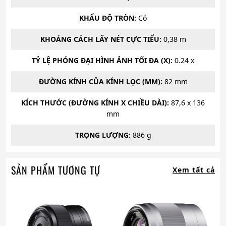
KHẨU ĐỘ TRÒN:
Có
KHOẢNG CÁCH LẤY NÉT CỰC TIỂU:
0,38 m
TỶ LỆ PHÓNG ĐẠI HÌNH ẢNH TỐI ĐA (X):
0.24 x
ĐƯỜNG KÍNH CỦA KÍNH LỌC (MM):
82 mm
KÍCH THƯỚC (ĐƯỜNG KÍNH X CHIỀU DÀI):
87,6 x 136
mm
TRỌNG LƯỢNG:
886 g
SẢN PHẨM TƯƠNG TỰ
Xem tất cả