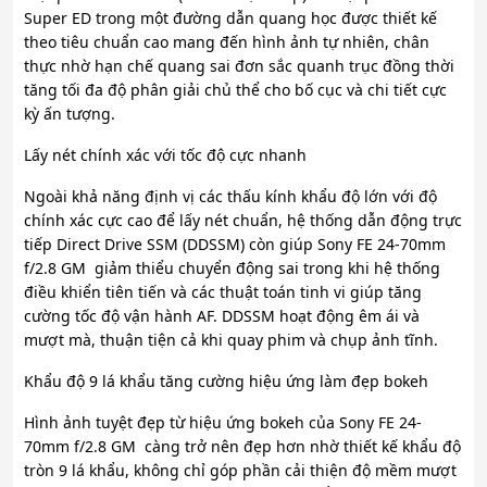
Super ED trong một đường dẫn quang học được thiết kế
theo tiêu chuẩn cao mang đến hình ảnh tự nhiên, chân
thực nhờ hạn chế quang sai đơn sắc quanh trục đồng thời
tăng tối đa độ phân giải chủ thể cho bố cục và chi tiết cực
kỳ ấn tượng.
Lấy nét chính xác với tốc độ cực nhanh
Ngoài khả năng định vị các thấu kính khẩu độ lớn với độ
chính xác cực cao để lấy nét chuẩn, hệ thống dẫn động trực
tiếp Direct Drive SSM (DDSSM) còn giúp Sony FE 24-70mm
f/2.8 GM giảm thiểu chuyển động sai trong khi hệ thống
điều khiển tiên tiến và các thuật toán tinh vi giúp tăng
cường tốc độ vận hành AF. DDSSM hoạt động êm ái và
mượt mà, thuận tiện cả khi quay phim và chụp ảnh tĩnh.
Khẩu độ 9 lá khẩu tăng cường hiệu ứng làm đẹp bokeh
Hình ảnh tuyệt đẹp từ hiệu ứng bokeh của Sony FE 24-
70mm f/2.8 GM càng trở nên đẹp hơn nhờ thiết kế khẩu độ
tròn 9 lá khẩu, không chỉ góp phần cải thiện độ mềm mượt