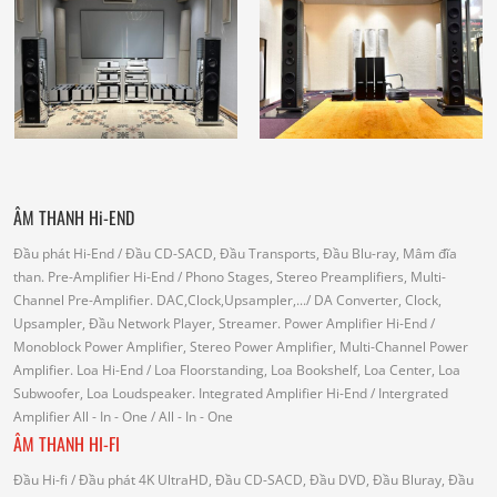
ÂM THANH Hi-END
Đầu phát Hi-End
/ Đầu CD-SACD, Đầu Transports, Đầu Blu-ray, Mâm đĩa
than.
Pre-Amplifier Hi-End
/ Phono Stages, Stereo Preamplifiers, Multi-
Channel Pre-Amplifier.
DAC,Clock,Upsampler,...
/ DA Converter, Clock,
Upsampler, Đầu Network Player, Streamer.
Power Amplifier Hi-End
/
Monoblock Power Amplifier, Stereo Power Amplifier, Multi-Channel Power
Amplifier.
Loa Hi-End
/ Loa Floorstanding, Loa Bookshelf, Loa Center, Loa
Subwoofer, Loa Loudspeaker.
Integrated Amplifier Hi-End
/ Intergrated
Amplifier
All - In - One
/ All - In - One
ÂM THANH HI-FI
Đầu Hi-fi
/ Đầu phát 4K UltraHD, Đầu CD-SACD, Đầu DVD, Đầu Bluray, Đầu