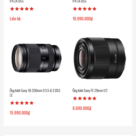
f/4 ZA OSS
f/4 ZA OSS
Liên hệ
19.990.000
₫
Ống kính Sony 18-200mm f/3.5-6.3 OSS
Ống kính Sony FE 28mm f/2
LE
8.690.000
₫
15.990.000
₫