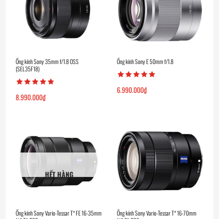
Ống kính Sony 35mm f/1.8 OSS
Ống kính Sony E 50mm f/1.8
(SEL35F18)
6.990.000
₫
8.990.000
₫
HẾT HÀNG
Ống kính Sony Vario-Tessar T* FE 16-35mm
Ống kính Sony Vario-Tessar T* 16-70mm