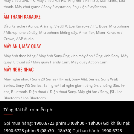
Máy chiếu UHD 4K, Máy chiếu Full HD.
Phụ kiện
/ Kính 3D, Màn chiếu, Loa
thanh.
Máy chơi game
/ Sony Playstation, Phụ kiện PlayStation.
ÂM THANH KARAOKE
Đầu Karaoke
/ Acnos, Arirang, VietKTV.
Loa Karaoke
/ JPL, Bose.
Microphone
/ Microphone có dây, Microphone không dây.
Amplifier, Mixer Karaoke
/
Crown, AAP Audio.
MÁY ẢNH, MÁY QUAY
Máy ảnh theo hãng
/ Máy ảnh Sony.Ống kính máy ảnh / Ống kính Sony.
Máy
quay Kĩ thuật số
/ Máy quay Handy Cam, Máy quay Action Cam.
MÁY NGHE NHẠC
Máy nghe nhạc
/ Sony ZX Series (Hi-res), Sony A&E Series, Sony W&B
Series, Sony WS Series.
Tai nghe
/ Tai nghe giảm tiếng ồn, choàng đầu, In-
ear, Bluetooth.
Điện thoại
/ Điện thoại Sony.
Máy ghi âm
/ Sony, JSL.
Loa
Bluetooth
/ Loa Bluetooth.
Tổng đài hỗ trợ miễn phí
Gọi mua hàng:
1900.6723 phím 3 (08h30 - 18h30)
Gọi khiếu nại:
1900.6723 phím 3
(08h30 - 18h30)
Gọi bảo hành:
1900.6723