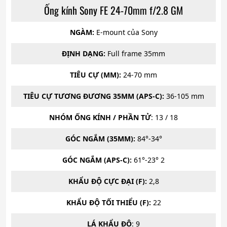
Ống kính Sony FE 24-70mm f/2.8 GM
NGÀM:
E-mount của Sony
ĐỊNH DẠNG:
Full frame 35mm
TIÊU CỰ (MM):
24-70 mm
TIÊU CỰ TƯƠNG ĐƯƠNG 35MM (APS-C):
36-105 mm
NHÓM ỐNG KÍNH / PHẦN TỬ
: 13 / 18
GÓC NGẮM (35MM):
84°-34°
GÓC NGẮM (APS-C):
61°-23° 2
KHẨU ĐỘ CỰC ĐẠI (F):
2,8
KHẨU ĐỘ TỐI THIỂU (F):
22
LÁ KHẨU ĐỘ
: 9