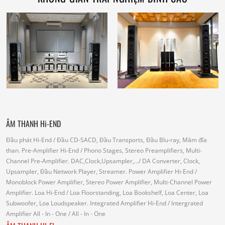
ÂM THANH Hi-END
Đầu phát Hi-End
/ Đầu CD-SACD, Đầu Transports, Đầu Blu-ray, Mâm đĩa
than.
Pre-Amplifier Hi-End
/ Phono Stages, Stereo Preamplifiers, Multi-
Channel Pre-Amplifier.
DAC,Clock,Upsampler,...
/ DA Converter, Clock,
Upsampler, Đầu Network Player, Streamer.
Power Amplifier Hi-End
/
Monoblock Power Amplifier, Stereo Power Amplifier, Multi-Channel Power
Amplifier.
Loa Hi-End
/ Loa Floorstanding, Loa Bookshelf, Loa Center, Loa
Subwoofer, Loa Loudspeaker.
Integrated Amplifier Hi-End
/ Intergrated
Amplifier
All - In - One
/ All - In - One