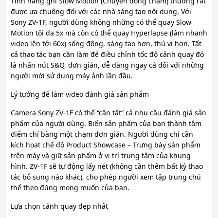
Tính năng ghi Slow Motion (Chuyển động chậm) thường rất
được ưa chuộng đối với các nhà sáng tạo nội dung. Với
Sony ZV-1F, người dùng không những có thể quay Slow
Motion tối đa 5x mà còn có thể quay Hyperlapse (làm nhanh
video lên tới 60x) sống động, sáng tạo hơn, thú vị hơn. Tất
cả thao tác bạn cần làm để điều chỉnh tốc độ cảnh quay đó
là nhấn nút S&Q, đơn giản, dễ dàng ngay cả đối với những
người mới sử dụng máy ảnh lần đầu.
Lý tưởng để làm video đánh giá sản phẩm
Camera Sony ZV-1F có thể “cân tất” cả nhu cầu đánh giá sản
phẩm của người dùng. Biến sản phẩm của bạn thành tâm
điểm chỉ bằng một chạm đơn giản. Người dùng chỉ cần
kích hoạt chế độ Product Showcase – Trưng bày sản phẩm
trên máy và giữ sản phẩm ở vị trí trung tâm của khung
hình. ZV-1F sẽ tự động lấy nét (không cần thêm bất kỳ thao
tác bổ sung nào khác), cho phép người xem tập trung chủ
thể theo đúng mong muốn của bạn.
Lựa chọn cảnh quay đẹp nhất