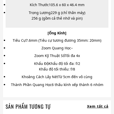
Kích Thước
105.6 x 60 x 46.4 mm
Trọng Lượng
229 g (chỉ thân máy)
256 g (gồm cả thẻ nhớ và pin)
[Ống Kính]
Tiêu Cự
7.6mm (Tiêu cự tương đương 35mm: 20mm)
Zoom Quang Học
–
Zoom Kỹ Thuật Số
Tối đa 4x
Khẩu Độ
Khẩu độ tối đa: f/2
Khẩu độ tối thiểu: f/8
Khoảng Cách Lấy Nét
Từ 5cm đến vô cùng
Thành Phần Quang Học
6 thấu kính xếp thành 6 nhóm
SẢN PHẨM TƯƠNG TỰ
Xem tất cả