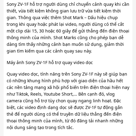
Sony ZV-1F hỗ trợ người dùng chỉ chuyển cảnh quay khi cần
thiết, vừa tiết kiệm không gian lưu trữ vừa tiết kiệm thời
gian. Thông qua việc thêm Shot Mark – Dấu hiệu chụp
trong khi quay hoặc phát lại video, người dùng có thể cắt
một clip dài 15, 30 hoặc 60 giây để gửi thẳng đến điện thoại
thông minh của mình. Shot Marks cũng cho phép bạn dễ
dàng tìm thấy những cảnh bạn muốn sử dụng, giảm thời
gian tìm kiếm qua các cảnh quay sau này.
Máy ảnh Sony ZV-1F hỗ trợ quay video dọc
Quay video dọc, tính năng trên Sony ZV-1F này sẽ giúp bạn
có những khung hình phù hợp với giao diện của hầu hết
các nền tảng mạng xã hội phổ biến trên điện thoại hiện nay
như Tiktok, Reels, Youtube Short,… Bên cạnh đó, vlog
camera cũng hỗ trợ tùy chọn quay ngang linh hoạt. Đặc
biệt, các video định dạng dọc sẽ được ZV-1F tự động gắn
thẻ để người dùng có thể truyền dữ liệu thẳng đến điện
thoại thông minh của mình, từ đó đăng tải nhanh những
nội dung sáng tạo trong tích tắc.