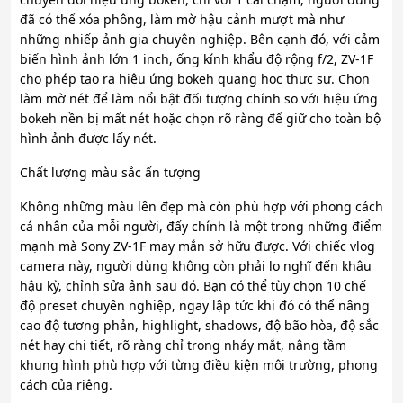
đã có thể xóa phông, làm mờ hậu cảnh mượt mà như
những nhiếp ảnh gia chuyên nghiệp. Bên cạnh đó, với cảm
biến hình ảnh lớn 1 inch, ống kính khẩu độ rộng f/2, ZV-1F
cho phép tạo ra hiệu ứng bokeh quang học thực sự. Chọn
làm mờ nét để làm nổi bật đối tượng chính so với hiệu ứng
bokeh nền bị mất nét hoặc chọn rõ ràng để giữ cho toàn bộ
hình ảnh được lấy nét.
Chất lượng màu sắc ấn tượng
Không những màu lên đẹp mà còn phù hợp với phong cách
cá nhân của mỗi người, đấy chính là một trong những điểm
mạnh mà Sony ZV-1F may mắn sở hữu được. Với chiếc vlog
camera này, người dùng không còn phải lo nghĩ đến khâu
hậu kỳ, chỉnh sửa ảnh sau đó. Bạn có thể tùy chọn 10 chế
độ preset chuyên nghiệp, ngay lập tức khi đó có thể nâng
cao độ tương phản, highlight, shadows, độ bão hòa, độ sắc
nét hay chi tiết, rõ ràng chỉ trong nháy mắt, nâng tầm
khung hình phù hợp với từng điều kiện môi trường, phong
cách của riêng.