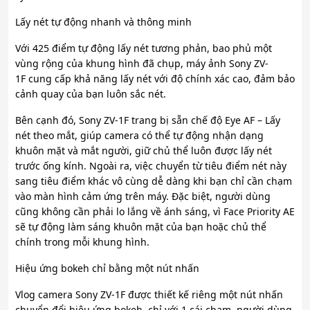
Lấy nét tự động nhanh và thông minh
Với 425 điểm tự động lấy nét tương phản, bao phủ một
vùng rộng của khung hình đã chụp, máy ảnh Sony ZV-
1F cung cấp khả năng lấy nét với độ chính xác cao, đảm bảo
cảnh quay của bạn luôn sắc nét.
Bên cạnh đó, Sony ZV-1F trang bị sẵn chế độ Eye AF – Lấy
nét theo mắt, giúp camera có thể tự động nhận dạng
khuôn mặt và mắt người, giữ chủ thể luôn được lấy nét
trước ống kính. Ngoài ra, việc chuyển từ tiêu điểm nét này
sang tiêu điểm khác vô cùng dễ dàng khi bạn chỉ cần chạm
vào màn hình cảm ứng trên máy. Đặc biệt, người dùng
cũng không cần phải lo lắng về ánh sáng, vì Face Priority AE
sẽ tự động làm sáng khuôn mặt của bạn hoặc chủ thể
chính trong mỗi khung hình.
Hiệu ứng bokeh chỉ bằng một nút nhấn
Vlog camera Sony ZV-1F được thiết kế riêng một nút nhấn
chuyển đổi hiệu ứng bokeh, chỉ với 1 cái chạm, người dùng