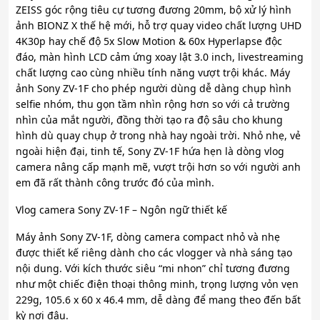
ZEISS góc rộng tiêu cự tương đương 20mm, bộ xử lý hình
ảnh BIONZ X thế hệ mới, hỗ trợ quay video chất lượng UHD
4K30p hay chế độ 5x Slow Motion & 60x Hyperlapse độc
đáo, màn hình LCD cảm ứng xoay lật 3.0 inch, livestreaming
chất lượng cao cùng nhiều tính năng vượt trội khác. Máy
ảnh Sony ZV-1F cho phép người dùng dễ dàng chụp hình
selfie nhóm, thu gọn tầm nhìn rộng hơn so với cả trường
nhìn của mắt người, đồng thời tạo ra độ sâu cho khung
hình dù quay chụp ở trong nhà hay ngoài trời. Nhỏ nhẹ, vẻ
ngoài hiện đại, tinh tế, Sony ZV-1F hứa hẹn là dòng vlog
camera nâng cấp mạnh mẽ, vượt trội hơn so với người anh
em đã rất thành công trước đó của mình.
Vlog camera Sony ZV-1F – Ngôn ngữ thiết kế
Máy ảnh Sony ZV-1F, dòng camera compact nhỏ và nhẹ
được thiết kế riêng dành cho các vlogger và nhà sáng tạo
nội dung. Với kích thước siêu “mi nhon” chỉ tương đương
như một chiếc điện thoại thông minh, trọng lượng vỏn vẹn
229g, 105.6 x 60 x 46.4 mm, dễ dàng để mang theo đến bất
kỳ nơi đâu.