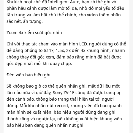
Khi kích hoạt chế độ Intelligent Auto, bạn có thể ghi với
phần hậu cảnh được làm mờ tối đa, nhờ đó mọi yếu tố đều
tập trung và làm bật chủ thể chính, cho video thêm phần
sắc nét, ấn tượng.
Zoom 4x kiểm soát góc nhìn
Chỉ với thao tác chạm vào màn hình LCD, người dùng có thể
dễ dàng phóng to từ 1x, 1.5x, 2x đến 4x khung hình, nhanh
chóng thay đổi góc xem, đảm bảo rằng mình đã bắt được
góc đẹp nhất mỗi khi quay chụp.
Đèn viền báo hiệu ghi
Sẽ không bao giờ có thể quên nhấn ghi, mất dữ liệu một
lần nào nữa vì giờ đây, Sony ZV-1F cũng đã được trang bị
đèn cảnh báo, thông báo trạng thái hiện tại tới người
dùng. Mỗi khi nhấn nút record, khung viền đỏ bao quanh
màn hình sẽ xuất hiện, báo hiệu người dùng đang ghi
thành công và ngược lại, nếu không xuất hiện khung viền
báo hiệu bạn đang quên nhấn nút ghi.