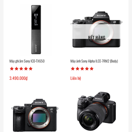
HẾT HÀNG
Máy ghi âm Sony ICD-TX650
Máy ảnh Sony Alpha ILCE-7RM2 (Body)
3.490.000
₫
Liên hệ