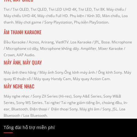
Tivi
/ Tivi OLED, Tivi QLED, Tivi LED UHD 4K, Tivi LED, Tivi 8K.
Máy chiếu
/
Máy chiếu UHD 4K, Máy chiếu Full HD.
Phụ kiện
/ Kính 3D, Màn chiếu, Loa
thanh.
Máy chơi game
/ Sony Playstation, Phụ kiện PlayStation.
ÂM THANH KARAOKE
Đầu Karaoke
/ Acnos, Arirang, VietKTV.
Loa Karaoke
/ JPL, Bose.
Microphone
/ Microphone có dây, Microphone không dây.
Amplifier, Mixer Karaoke
/
Crown, AAP Audio.
MÁY ẢNH, MÁY QUAY
Máy ảnh theo hãng
/ Máy ảnh Sony.Ống kính máy ảnh / Ống kính Sony.
Máy
quay Kĩ thuật số
/ Máy quay Handy Cam, Máy quay Action Cam.
MÁY NGHE NHẠC
Máy nghe nhạc
/ Sony ZX Series (Hi-res), Sony A&E Series, Sony W&B
Series, Sony WS Series.
Tai nghe
/ Tai nghe giảm tiếng ồn, choàng đầu, In-
ear, Bluetooth.
Điện thoại
/ Điện thoại Sony.
Máy ghi âm
/ Sony, JSL.
Loa
Bluetooth
/ Loa Bluetooth.
Tổng đài hỗ trợ miễn phí