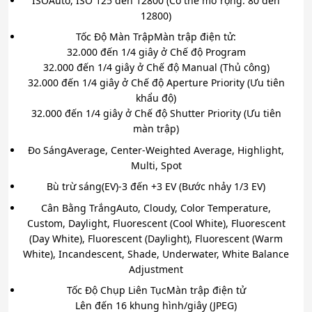
ISO
Auto, ISO 125 đến 12800 (Có thể mở rộng: 80 đến
12800)
Tốc Độ Màn Trập
Màn trập điện tử:
32.000 đến 1/4 giây ở Chế độ Program
32.000 đến 1/4 giây ở Chế độ Manual (Thủ công)
32.000 đến 1/4 giây ở Chế độ Aperture Priority (Ưu tiên
khẩu độ)
32.000 đến 1/4 giây ở Chế độ Shutter Priority (Ưu tiên
màn trập)
Đo Sáng
Average, Center-Weighted Average, Highlight,
Multi, Spot
Bù trừ sáng(EV)
-3 đến +3 EV (Bước nhảy 1/3 EV)
Cân Bằng Trắng
Auto, Cloudy, Color Temperature,
Custom, Daylight, Fluorescent (Cool White), Fluorescent
(Day White), Fluorescent (Daylight), Fluorescent (Warm
White), Incandescent, Shade, Underwater, White Balance
Adjustment
Tốc Độ Chụp Liên Tục
Màn trập điện tử
Lên đến 16 khung hình/giây (JPEG)