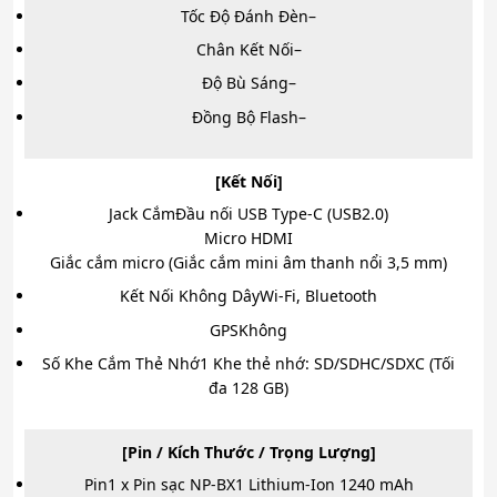
Tốc Độ Đánh Đèn
–
Chân Kết Nối
–
Độ Bù Sáng
–
Đồng Bộ Flash
–
[Kết Nối]
Jack Cắm
Đầu nối USB Type-C (USB2.0)
Micro HDMI
Giắc cắm micro (Giắc cắm mini âm thanh nổi 3,5 mm)
Kết Nối Không Dây
Wi-Fi, Bluetooth
GPS
Không
Số Khe Cắm Thẻ Nhớ
1 Khe thẻ nhớ: SD/SDHC/SDXC (Tối
đa 128 GB)
[Pin / Kích Thước / Trọng Lượng]
Pin
1 x Pin sạc NP-BX1 Lithium-Ion 1240 mAh