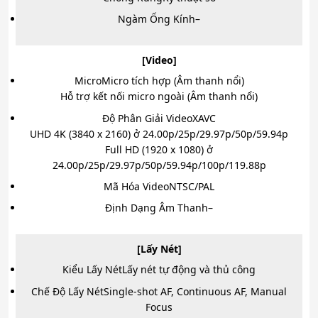
Ngàm Ống Kính
–
[Video]
Micro
Micro tích hợp (Âm thanh nổi)
Hỗ trợ kết nối micro ngoài (Âm thanh nổi)
Độ Phân Giải Video
XAVC
UHD 4K (3840 x 2160) ở 24.00p/25p/29.97p/50p/59.94p
Full HD (1920 x 1080) ở
24.00p/25p/29.97p/50p/59.94p/100p/119.88p
Mã Hóa Video
NTSC/PAL
Định Dạng Âm Thanh
–
[Lấy Nét]
Kiểu Lấy Nét
Lấy nét tự động và thủ công
Chế Độ Lấy Nét
Single-shot AF, Continuous AF, Manual
Focus