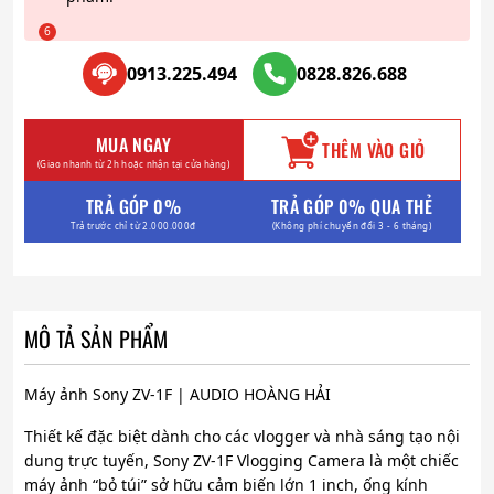
0913.225.494
0828.826.688
MUA NGAY
THÊM VÀO GIỎ
(Giao nhanh từ 2h hoặc nhận tại cửa hàng)
TRẢ GÓP 0%
TRẢ GÓP 0% QUA THẺ
Trả trước chỉ từ 2.000.000đ
(Không phí chuyển đổi 3 - 6 tháng)
MÔ TẢ SẢN PHẨM
Máy ảnh Sony ZV-1F | AUDIO HOÀNG HẢI
Thiết kế đặc biệt dành cho các vlogger và nhà sáng tạo nội
dung trực tuyến, Sony ZV-1F Vlogging Camera là một chiếc
máy ảnh “bỏ túi” sở hữu cảm biến lớn 1 inch, ống kính