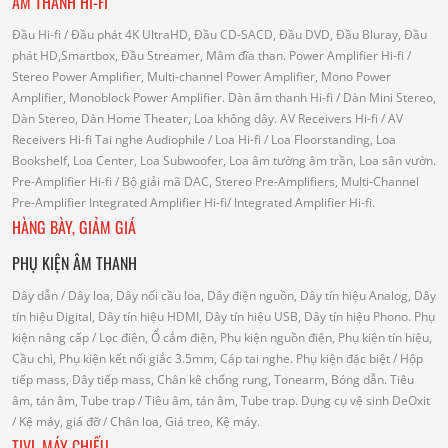
ÂM THANH HI-FI
Đầu Hi-fi
/ Đầu phát 4K UltraHD, Đầu CD-SACD, Đầu DVD, Đầu Bluray, Đầu
phát HD,Smartbox, Đầu Streamer, Mâm đĩa than.
Power Amplifier Hi-fi
/
Stereo Power Amplifier, Multi-channel Power Amplifier, Mono Power
Amplifier, Monoblock Power Amplifier.
Dàn âm thanh Hi-fi
/ Dàn Mini Stereo,
Dàn Stereo, Dàn Home Theater, Loa không dây.
AV Receivers Hi-fi
/ AV
Receivers Hi-fi
Tai nghe Audiophile
/
Loa Hi-fi
/ Loa Floorstanding, Loa
Bookshelf, Loa Center, Loa Subwoofer, Loa âm tường âm trần, Loa sân vườn.
Pre-Amplifier Hi-fi
/ Bộ giải mã DAC, Stereo Pre-Amplifiers, Multi-Channel
Pre-Amplifier
Integrated Amplifier Hi-fi
/ Integrated Amplifier Hi-fi.
HÀNG BÀY, GIẢM GIÁ
PHỤ KIỆN ÂM THANH
Dây dẫn
/ Dây loa, Dây nối cầu loa, Dây điện nguồn, Dây tín hiệu Analog, Dây
tín hiệu Digital, Dây tín hiệu HDMI, Dây tín hiệu USB, Dây tín hiệu Phono.
Phụ
kiện nâng cấp
/ Lọc điện, Ổ cắm điện, Phụ kiện nguồn điện, Phụ kiện tín hiệu,
Cầu chì, Phụ kiện kết nối giắc 3.5mm, Cáp tai nghe.
Phụ kiện đặc biệt
/ Hộp
tiếp mass, Dây tiếp mass, Chân kê chống rung, Tonearm, Bóng dẫn.
Tiêu
âm, tán âm, Tube trap
/ Tiêu âm, tán âm, Tube trap.
Dụng cụ vệ sinh DeOxit
/
Kệ máy, giá đỡ
/ Chân loa, Giá treo, Kệ máy.
TIVI, MÁY CHIẾU