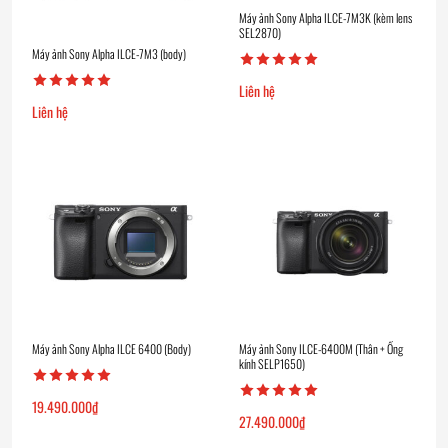
Máy ảnh Sony Alpha ILCE-7M3K (kèm lens
SEL2870)
Máy ảnh Sony Alpha ILCE-7M3 (body)
Liên hệ
Liên hệ
Máy ảnh Sony Alpha ILCE 6400 (Body)
Máy ảnh Sony ILCE-6400M (Thân + Ống
kính SELP1650)
19.490.000
₫
27.490.000
₫