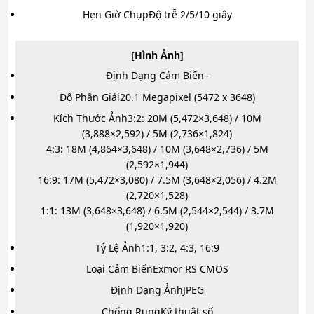
Hẹn Giờ Chụp
Độ trễ 2/5/10 giây
[Hình Ảnh]
Định Dạng Cảm Biến
–
Độ Phân Giải
20.1 Megapixel (5472 x 3648)
Kích Thước Ảnh
3:2: 20M (5,472×3,648) / 10M
(3,888×2,592) / 5M (2,736×1,824)
4:3: 18M (4,864×3,648) / 10M (3,648×2,736) / 5M
(2,592×1,944)
16:9: 17M (5,472×3,080) / 7.5M (3,648×2,056) / 4.2M
(2,720×1,528)
1:1: 13M (3,648×3,648) / 6.5M (2,544×2,544) / 3.7M
(1,920×1,920)
Tỷ Lệ Ảnh
1:1, 3:2, 4:3, 16:9
Loại Cảm Biến
Exmor RS CMOS
Định Dạng Ảnh
JPEG
Chống Rung
Kỹ thuật số