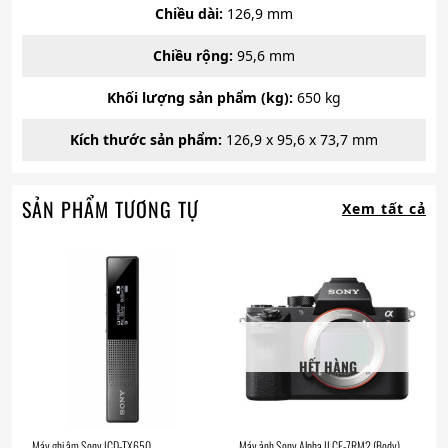
Chiều dài:
126,9 mm
Chiều rộng:
95,6 mm
Khối lượng sản phẩm (kg):
650 kg
Kích thước sản phẩm:
126,9 x 95,6 x 73,7 mm
SẢN PHẨM TƯƠNG TỰ
Xem tất cả
HẾT HÀNG
Máy ghi âm Sony ICD-TX650
Máy ảnh Sony Alpha ILCE-7RM2 (Body)