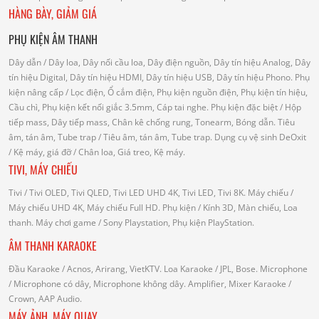
HÀNG BÀY, GIẢM GIÁ
PHỤ KIỆN ÂM THANH
Dây dẫn
/ Dây loa, Dây nối cầu loa, Dây điện nguồn, Dây tín hiệu Analog, Dây
tín hiệu Digital, Dây tín hiệu HDMI, Dây tín hiệu USB, Dây tín hiệu Phono.
Phụ
kiện nâng cấp
/ Lọc điện, Ổ cắm điện, Phụ kiện nguồn điện, Phụ kiện tín hiệu,
Cầu chì, Phụ kiện kết nối giắc 3.5mm, Cáp tai nghe.
Phụ kiện đặc biệt
/ Hộp
tiếp mass, Dây tiếp mass, Chân kê chống rung, Tonearm, Bóng dẫn.
Tiêu
âm, tán âm, Tube trap
/ Tiêu âm, tán âm, Tube trap.
Dụng cụ vệ sinh DeOxit
/
Kệ máy, giá đỡ
/ Chân loa, Giá treo, Kệ máy.
TIVI, MÁY CHIẾU
Tivi
/ Tivi OLED, Tivi QLED, Tivi LED UHD 4K, Tivi LED, Tivi 8K.
Máy chiếu
/
Máy chiếu UHD 4K, Máy chiếu Full HD.
Phụ kiện
/ Kính 3D, Màn chiếu, Loa
thanh.
Máy chơi game
/ Sony Playstation, Phụ kiện PlayStation.
ÂM THANH KARAOKE
Đầu Karaoke
/ Acnos, Arirang, VietKTV.
Loa Karaoke
/ JPL, Bose.
Microphone
/ Microphone có dây, Microphone không dây.
Amplifier, Mixer Karaoke
/
Crown, AAP Audio.
MÁY ẢNH, MÁY QUAY