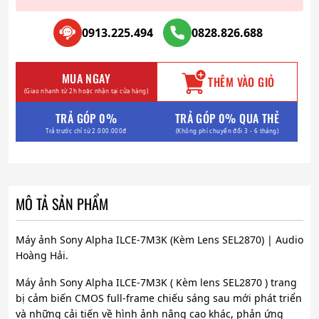
0913.225.494
0828.826.688
MUA NGAY
THÊM VÀO GIỎ
(Giao nhanh từ 2h hoặc nhận tại cửa hàng)
TRẢ GÓP 0%
TRẢ GÓP 0% QUA THẺ
Trả trước chỉ từ 2.000.000đ
(Không phí chuyển đổi 3 - 6 tháng)
MÔ TẢ SẢN PHẨM
Máy ảnh Sony Alpha ILCE-7M3K (Kèm Lens SEL2870) | Audio
Hoàng Hải.
Máy ảnh Sony Alpha ILCE-7M3K ( Kèm lens SEL2870 ) trang
bị cảm biến CMOS full-frame chiếu sáng sau mới phát triển
và những cải tiến về hình ảnh nâng cao khác, phản ứng