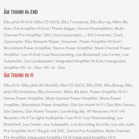
ÂM THANH Hi-END
Đầu phát Hi-End
/ Đầu CD-SACD, Đầu Transports, Đầu Blu-ray, Mâm đĩa
than.
Pre-Amplifier Hi-End
/ Phono Stages, Stereo Preamplifiers, Multi-
Channel Pre-Amplifier.
DAC,Clock,Upsampler,...
/ DA Converter, Clock,
Upsampler, Đầu Network Player, Streamer.
Power Amplifier Hi-End
/
Monoblock Power Amplifier, Stereo Power Amplifier, Multi-Channel Power
Amplifier.
Loa Hi-End
/ Loa Floorstanding, Loa Bookshelf, Loa Center, Loa
Subwoofer, Loa Loudspeaker.
Integrated Amplifier Hi-End
/ Intergrated
Amplifier
All - In - One
/ All - In - One
ÂM THANH HI-FI
Đầu Hi-fi
/ Đầu phát 4K UltraHD, Đầu CD-SACD, Đầu DVD, Đầu Bluray, Đầu
phát HD,Smartbox, Đầu Streamer, Mâm đĩa than.
Power Amplifier Hi-fi
/
Stereo Power Amplifier, Multi-channel Power Amplifier, Mono Power
Amplifier, Monoblock Power Amplifier.
Dàn âm thanh Hi-fi
/ Dàn Mini Stereo,
Dàn Stereo, Dàn Home Theater, Loa không dây.
AV Receivers Hi-fi
/ AV
Receivers Hi-fi
Tai nghe Audiophile
/
Loa Hi-fi
/ Loa Floorstanding, Loa
Bookshelf, Loa Center, Loa Subwoofer, Loa âm tường âm trần, Loa sân vườn.
Pre-Amplifier Hi-fi
/ Bộ giải mã DAC, Stereo Pre-Amplifiers, Multi-Channel
Pre-Amplifier
Integrated Amplifier Hi-fi
/ Integrated Amplifier Hi-fi.