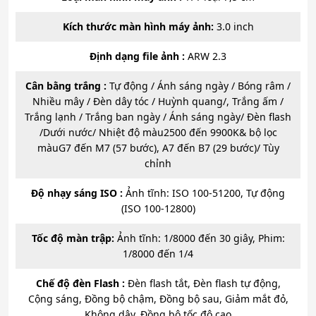
Kích thước màn hình máy ảnh:
3.0 inch
Định dạng file ảnh :
ARW 2.3
Cân bằng trắng :
Tự động / Ánh sáng ngày / Bóng râm /
Nhiều mây / Đèn dây tóc / Huỳnh quang/, Trắng ấm /
Trắng lạnh / Trắng ban ngày / Ánh sáng ngày/ Đèn flash
/Dưới nước/ Nhiệt độ màu2500 đến 9900K& bộ lọc
màuG7 đến M7 (57 bước), A7 đến B7 (29 bước)/ Tùy
chỉnh
Độ nhạy sáng ISO :
Ảnh tĩnh: ISO 100-51200, Tự động
(ISO 100-12800)
Tốc độ màn trập:
Ảnh tĩnh: 1/8000 đến 30 giây, Phim:
1/8000 đến 1/4
Chế độ đèn Flash :
Đèn flash tắt, Đèn flash tự động,
Cộng sáng, Đồng bộ chậm, Đồng bộ sau, Giảm mắt đỏ,
Không dây, Đồng bộ tốc độ cao