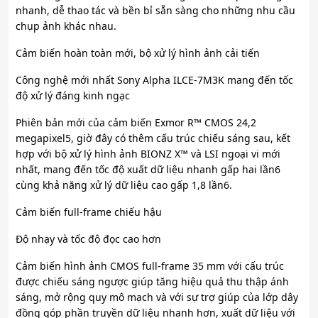
nhanh, dễ thao tác và bền bỉ sẵn sàng cho những nhu cầu
chụp ảnh khác nhau.
Cảm biến hoàn toàn mới, bộ xử lý hình ảnh cải tiến
Công nghệ mới nhất Sony Alpha ILCE-7M3K mang đến tốc
độ xử lý đáng kinh ngạc
Phiên bản mới của cảm biến Exmor R™ CMOS 24,2
megapixel5, giờ đây có thêm cấu trúc chiếu sáng sau, kết
hợp với bộ xử lý hình ảnh BIONZ X™ và LSI ngoại vi mới
nhất, mang đến tốc độ xuất dữ liệu nhanh gấp hai lần6
cùng khả năng xử lý dữ liệu cao gấp 1,8 lần6.
Cảm biến full-frame chiếu hậu
Độ nhạy và tốc độ đọc cao hơn
Cảm biến hình ảnh CMOS full-frame 35 mm với cấu trúc
được chiếu sáng ngược giúp tăng hiệu quả thu thập ánh
sáng, mở rộng quy mô mạch và với sự trợ giúp của lớp dây
đồng góp phần truyền dữ liệu nhanh hơn, xuất dữ liệu với