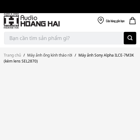
Giao nhanh miễn
Skip
phí
to
300k
content
Cửa hàng
gần bạn
Tìm
kiếm:
Trang chủ
/
Máy ảnh ống kính tháo rời
/
Máy ảnh Sony Alpha ILCE-7M3K
(kèm lens SEL2870)