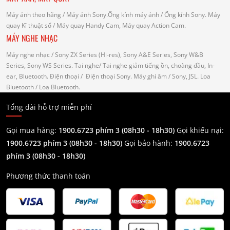
Máy ảnh theo hãng
/ Máy ảnh Sony.Ống kính máy ảnh / Ống kính Sony.
Máy
quay Kĩ thuật số
/ Máy quay Handy Cam, Máy quay Action Cam.
MÁY NGHE NHẠC
Máy nghe nhạc
/ Sony ZX Series (Hi-res), Sony A&E Series, Sony W&B
Series, Sony WS Series.
Tai nghe
/ Tai nghe giảm tiếng ồn, choàng đầu, In-
ear, Bluetooth.
Điện thoại
/ Điện thoại Sony.
Máy ghi âm
/ Sony, JSL.
Loa
Bluetooth
/ Loa Bluetooth.
Tổng đài hỗ trợ miễn phí
Gọi mua hàng:
1900.6723 phím 3 (08h30 - 18h30)
Gọi khiếu nại:
1900.6723 phím 3
(08h30 - 18h30)
Gọi bảo hành:
1900.6723
phím 3
(08h30 - 18h30)
Phương thức thanh toán