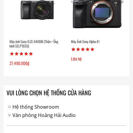
Máy ảnh Sony ILCE-6400M (Thân + Ống
Máy Ảnh Sony Alpha A1
kính SELP1650)
Liên hệ
27.490.000
₫
VUI LÒNG CHỌN HỆ THỐNG CỬA HÀNG
Hệ thống Showroom
Văn phòng Hoàng Hải Audio