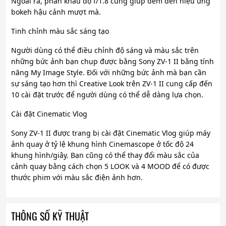
Ngoài ra, phần khẩu độ f/1.8 cũng giúp đem đến hiệu ứng
bokeh hậu cảnh mượt mà.
Tinh chỉnh màu sắc sáng tạo
Người dùng có thể điều chỉnh độ sáng và màu sắc trên
những bức ảnh bạn chụp được bằng Sony ZV-1 II bằng tính
năng My Image Style. Đối với những bức ảnh mà bạn cần
sự sáng tạo hơn thì Creative Look trên ZV-1 II cung cấp đến
10 cài đặt trước để người dùng có thể dễ dàng lựa chọn.
Cài đặt Cinematic Vlog
Sony ZV-1 II được trang bị cài đặt Cinematic Vlog giúp máy
ảnh quay ở tỷ lệ khung hình Cinemascope ở tốc độ 24
khung hình/giây. Bạn cũng có thể thay đổi màu sắc của
cảnh quay bằng cách chọn 5 LOOK và 4 MOOD để có được
thước phim với màu sắc điện ảnh hơn.
THÔNG SỐ KỸ THUẬT