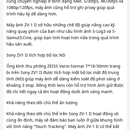
cùng chuyên nghiệp ở định dạng XAVC S/30fps, 4K/30fps và
1080p/120fps, máy ảnh cũng hỗ trợ ghi proxy giúp quá
trình hậu kỳ dễ dàng hơn.
Máy ảnh ZV-1 II sở hữu những chế độ giúp nâng cao kỹ
năng quay phim của bạn như cấu hình ảnh S-Log3 và S-
Gamut3.Cine, giúp bạn linh hoạt hơn nữa trong quá trình
hậu sản xuất.
Sony ZV1 II tích hợp bộ lọc ND
Ống kính thu phóng ZEISS Vario-Sonnar T*18-50mm trang
bị trên Sony ZV1 II được tích hợp một bộ lọc mật độ trung
tính (ND) giúp máy ảnh dễ dàng kiểm soát độ phơi sáng ở
khoảng 3 stop. Đồng thời lens còn hỗ trợ hình ảnh giữ được
độ chi tiết ngay cả khi hoạt động dưới ánh sáng mạnh.
Khả năng theo dõi chủ thể ấn tượng
Khả năng theo dõi chủ thể trên Sony ZV-1 II hoạt động vô
cùng ổn định, máy sẽ đảm bảo bạn luôn ở giữa khung hình
với tính năng “Touch Tracking”. Máy ảnh ZV-1 II có thể bắt