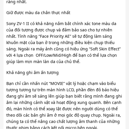
ràng nhất.
Giữ được màu da chân thực nhất
Sony ZV-1 II có khả năng nắm bắt chính xác tone màu da
của đối tượng được chụp và đảm bảo sao cho tự nhiên
nhất. Tính năng “Face Priority AE” sẽ tự động làm sáng
khuôn mặt của bạn ở trong những điều kiện chụp thiếu
sáng. Ngoài ra máy ảnh cũng có hiệu ứng “Soft Skin Effect”
với 4 lựa chọn OFF/Low/Mid/High để bạn có thể lựa chọn
giúp làm mịn màn làn da của chủ thể.
Khả năng ghi âm ấn tượng
Bạn chỉ cần nhấn nút “MOVIE” vật lý hoặc chạm vào biểu
tượng tương tự trên màn hình LCD, phần đèn đỏ báo hiệu
đang ghi âm sẽ sáng lên giúp bạn biết rằng mình đang ghi
âm lại những cảnh vật và hoạt động xung quanh. Bên cạnh
đó, màn hình có thể xoay lật được nên người dùng có thể
theo dõi các bản ghi âm ở mọi góc độ quay chụp. Ngoài ra,
chúng ta có thể nâng cao chất lượng âm thanh của những
thước phim bằng cách kết nối micro bên ngoài.