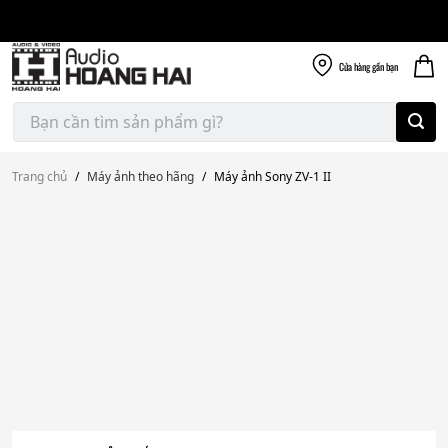
Giao nhanh miễn
Skip
phí
to
300k
content
Cửa hàng
gần bạn
Tìm
kiếm:
Trang chủ
/
Máy ảnh theo hãng
/
Máy ảnh Sony ZV-1 II