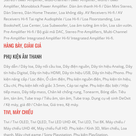
Amplifier, Monoblock Power Amplifier.
Dàn âm thanh Hi-fi
/ Dàn Mini Stereo,
Dàn Stereo, Dàn Home Theater, Loa không dây.
AV Receivers Hi-fi
/ AV
Receivers Hi-fi
Tai nghe Audiophile
/
Loa Hi-fi
/ Loa Floorstanding, Loa
Bookshelf, Loa Center, Loa Subwoofer, Loa âm tường âm trần, Loa sân vườn.
Pre-Amplifier Hi-fi
/ Bộ giải mã DAC, Stereo Pre-Amplifiers, Multi-Channel
Pre-Amplifier
Integrated Amplifier Hi-fi
/ Integrated Amplifier Hi-fi.
HÀNG BÀY, GIẢM GIÁ
PHỤ KIỆN ÂM THANH
Dây dẫn
/ Dây loa, Dây nối cầu loa, Dây điện nguồn, Dây tín hiệu Analog, Dây
tín hiệu Digital, Dây tín hiệu HDMI, Dây tín hiệu USB, Dây tín hiệu Phono.
Phụ
kiện nâng cấp
/ Lọc điện, Ổ cắm điện, Phụ kiện nguồn điện, Phụ kiện tín hiệu,
Cầu chì, Phụ kiện kết nối giắc 3.5mm, Cáp tai nghe.
Phụ kiện đặc biệt
/ Hộp
tiếp mass, Dây tiếp mass, Chân kê chống rung, Tonearm, Bóng dẫn.
Tiêu
âm, tán âm, Tube trap
/ Tiêu âm, tán âm, Tube trap.
Dụng cụ vệ sinh DeOxit
/
Kệ máy, giá đỡ
/ Chân loa, Giá treo, Kệ máy.
TIVI, MÁY CHIẾU
Tivi
/ Tivi OLED, Tivi QLED, Tivi LED UHD 4K, Tivi LED, Tivi 8K.
Máy chiếu
/
Máy chiếu UHD 4K, Máy chiếu Full HD.
Phụ kiện
/ Kính 3D, Màn chiếu, Loa
thanh.
Máy chơi game
/ Sony Playstation, Phụ kiện PlayStation.