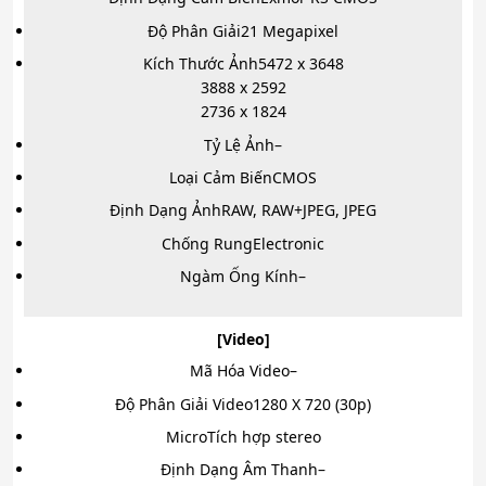
Độ Phân Giải
21 Megapixel
Kích Thước Ảnh
5472 x 3648
3888 x 2592
2736 x 1824
Tỷ Lệ Ảnh
–
Loại Cảm Biến
CMOS
Định Dạng Ảnh
RAW, RAW+JPEG, JPEG
Chống Rung
Electronic
Ngàm Ống Kính
–
[Video]
Mã Hóa Video
–
Độ Phân Giải Video
1280 X 720 (30p)
Micro
Tích hợp stereo
Định Dạng Âm Thanh
–