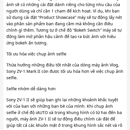
ảnh sẽ có những cài đặt dành riêng cho từng nhu cầu của
người dùng và chỉ cần 1 chạm để kích hoạt. Ví dụ, khi bạn
sử dụng cài đặt “Product Showcase” máy sẽ tự động lấy nét
vào phần sản phẩm bạn đang cầm mà không cần điều
chỉnh gì thêm. Tương tự ở chế độ “Bokeh Switch” máy sẽ tự
động làm mờ phần hậu cảnh để tạo ra bức ảnh với hiệu
ứng bokeh ấn tượng.
Tối ưu hóa việc chụp ảnh selfie
Thừa hưởng những điều tốt nhất của dòng máy ảnh Vlog,
Sony ZV-1 Mark II còn được tối ưu hóa hơn về việc chụp ảnh
selfie.
Selfie nhóm dễ dàng hơn
Sony ZV-1 II sẽ giúp bạn ghi lại những khoảnh khắc tuyệt
vời của bạn với những bạn bè của mình. Khi chụp ảnh
selfie ở chế độ iAUTO và trong khung hình có từ hai đến ba
người, máy ảnh ZV-1 II sẽ tự động điều chỉnh cài đặt để
giúp tất cả các khuôn mặt ở trong khung hình sắc nét và rõ