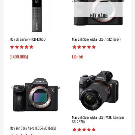
HẾT HÀNG
Máy ghi âm Sony ICD-TX650
Máy ảnh Sony Alpha ILCE-7RM2 (Body)
3.490.000
₫
Liên hệ
Máy ảnh Sony Alpha ILCE-7M3K (kèm lens
SEL2870)
Máy ảnh Sony Alpha ILCE-7M3 (body)