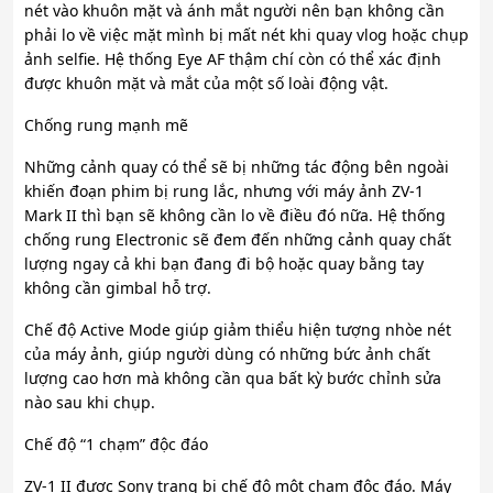
nét vào khuôn mặt và ánh mắt người nên bạn không cần
phải lo về việc mặt mình bị mất nét khi quay vlog hoặc chụp
ảnh selfie. Hệ thống Eye AF thậm chí còn có thể xác định
được khuôn mặt và mắt của một số loài động vật.
Chống rung mạnh mẽ
Những cảnh quay có thể sẽ bị những tác động bên ngoài
khiến đoạn phim bị rung lắc, nhưng với máy ảnh ZV-1
Mark II thì bạn sẽ không cần lo về điều đó nữa. Hệ thống
chống rung Electronic sẽ đem đến những cảnh quay chất
lượng ngay cả khi bạn đang đi bộ hoặc quay bằng tay
không cần gimbal hỗ trợ.
Chế độ Active Mode giúp giảm thiểu hiện tượng nhòe nét
của máy ảnh, giúp người dùng có những bức ảnh chất
lượng cao hơn mà không cần qua bất kỳ bước chỉnh sửa
nào sau khi chụp.
Chế độ “1 chạm” độc đáo
ZV-1 II được Sony trang bị chế độ một chạm độc đáo. Máy