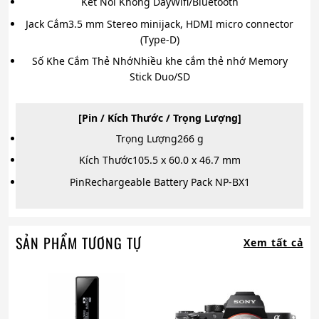
Kết Nối Không Dây
Wifi/Bluetooth
Jack Cắm
3.5 mm Stereo minijack, HDMI micro connector
(Type-D)
Số Khe Cắm Thẻ Nhớ
Nhiều khe cắm thẻ nhớ Memory
Stick Duo/SD
[Pin / Kích Thước / Trọng Lượng]
Trọng Lượng
266 g
Kích Thước
105.5 x 60.0 x 46.7 mm
Pin
Rechargeable Battery Pack NP-BX1
SẢN PHẨM TƯƠNG TỰ
Xem tất cả