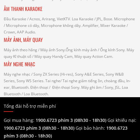
ÂM THANH KARAOKE
Đầu Karaoke
/ Acnos, Arirang, VietKTV.
Loa Karaoke
/ JPL, Bose.
Microphone
/ Microphone có dây, Microphone không dây.
Amplifier, Mixer Karaoke
/
Crown, AAP Audio.
MÁY ẢNH, MÁY QUAY
Máy ảnh theo hãng
/ Máy ảnh Sony.Ống kính máy ảnh / Ống kính Sony.
Máy
quay Kĩ thuật số
/ Máy quay Handy Cam, Máy quay Action Cam.
MÁY NGHE NHẠC
Máy nghe nhạc
/ Sony ZX Series (Hi-res), Sony A&E Series, Sony W&B
Series, Sony WS Series.
Tai nghe
/ Tai nghe giảm tiếng ồn, choàng đầu, In-
ear, Bluetooth.
Điện thoại
/ Điện thoại Sony.
Máy ghi âm
/ Sony, JSL.
Loa
Bluetooth
/ Loa Bluetooth.
Tổng đài hỗ trợ miễn phí
Gọi mua hàng:
1900.6723 phím 3 (08h30 - 18h30)
Gọi khiếu nại:
1900.6723 phím 3
(08h30 - 18h30)
Gọi bảo hành:
1900.6723
phím 3
(08h30 - 18h30)