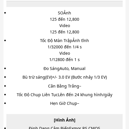
SO
Ảnh
125 đến 12,800
Video
125 đến 12,800
Tốc Độ Màn Trập
Ảnh tĩnh
1/32000 đến 1/4 s
Video
1/12800 đến 1 s
Đo Sáng
Auto, Manual
Bù trừ sáng(EV)
+/- 3.0 EV (Bước nhảy 1/3 EV)
Cân Bằng Trắng
–
Tốc Độ Chụp Liên Tục
Lên đến 24 khung hình/giây
Hẹn Giờ Chụp
–
[Hình Ảnh]
Định Dạng Cảm Biến
Exmor RS CMOS