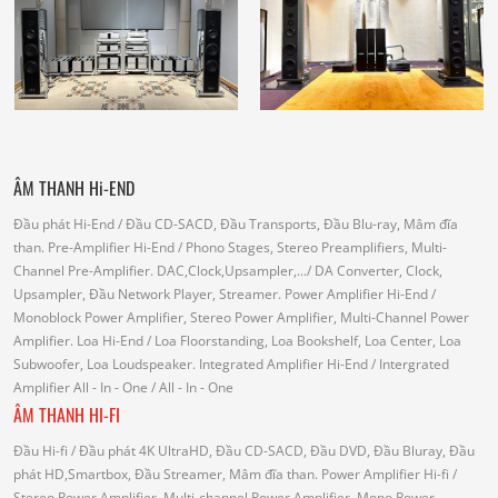
ÂM THANH Hi-END
Đầu phát Hi-End
/ Đầu CD-SACD, Đầu Transports, Đầu Blu-ray, Mâm đĩa
than.
Pre-Amplifier Hi-End
/ Phono Stages, Stereo Preamplifiers, Multi-
Channel Pre-Amplifier.
DAC,Clock,Upsampler,...
/ DA Converter, Clock,
Upsampler, Đầu Network Player, Streamer.
Power Amplifier Hi-End
/
Monoblock Power Amplifier, Stereo Power Amplifier, Multi-Channel Power
Amplifier.
Loa Hi-End
/ Loa Floorstanding, Loa Bookshelf, Loa Center, Loa
Subwoofer, Loa Loudspeaker.
Integrated Amplifier Hi-End
/ Intergrated
Amplifier
All - In - One
/ All - In - One
ÂM THANH HI-FI
Đầu Hi-fi
/ Đầu phát 4K UltraHD, Đầu CD-SACD, Đầu DVD, Đầu Bluray, Đầu
phát HD,Smartbox, Đầu Streamer, Mâm đĩa than.
Power Amplifier Hi-fi
/
Stereo Power Amplifier, Multi-channel Power Amplifier, Mono Power