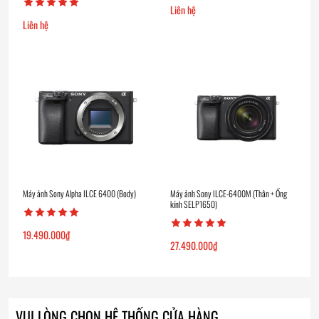
Liên hệ
Liên hệ
Máy ảnh Sony Alpha ILCE 6400 (Body)
Máy ảnh Sony ILCE-6400M (Thân + Ống
kính SELP1650)
19.490.000
₫
27.490.000
₫
VUI LÒNG CHỌN HỆ THỐNG CỬA HÀNG