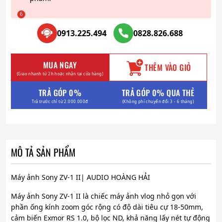
0913.225.494
0828.826.688
MUA NGAY
THÊM VÀO GIỎ
(Giao nhanh từ 2h hoặc nhận tại cửa hàng)
TRẢ GÓP 0%
TRẢ GÓP 0% QUA THẺ
Trả trước chỉ từ 2.000.000đ
(Không phí chuyển đổi 3 - 6 tháng)
MÔ TẢ SẢN PHẨM
Máy ảnh Sony ZV-1 II| AUDIO HOÀNG HẢI
Máy ảnh Sony ZV-1 II là chiếc máy ảnh vlog nhỏ gọn với
phần ống kính zoom góc rộng có độ dài tiêu cự 18-50mm,
cảm biến Exmor RS 1.0, bộ lọc ND, khả năng lấy nét tự động