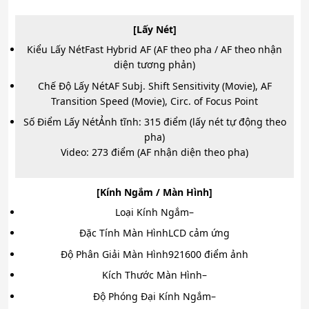
[Lấy Nét]
Kiểu Lấy Nét
Fast Hybrid AF (AF theo pha / AF theo nhận
diện tương phản)
Chế Độ Lấy Nét
AF Subj. Shift Sensitivity (Movie), AF
Transition Speed (Movie), Circ. of Focus Point
Số Điểm Lấy Nét
Ảnh tĩnh: 315 điểm (lấy nét tự động theo
pha)
Video: 273 điểm (AF nhận diện theo pha)
[Kính Ngắm / Màn Hình]
Loại Kính Ngắm
–
Đặc Tính Màn Hình
LCD cảm ứng
Độ Phân Giải Màn Hình
921600 điểm ảnh
Kích Thước Màn Hình
–
Độ Phóng Đại Kính Ngắm
–