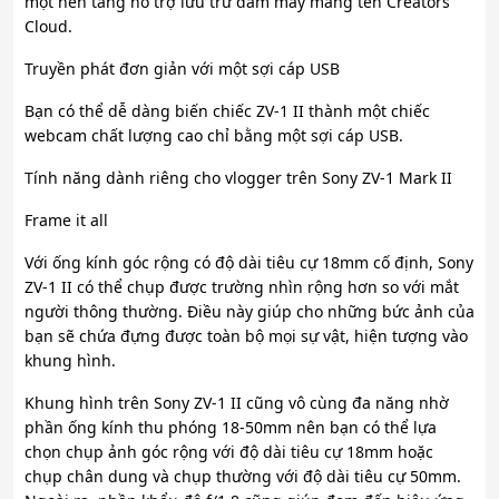
một nền tảng hỗ trợ lưu trữ đám mây mang tên Creators
Cloud.
Truyền phát đơn giản với một sợi cáp USB
Bạn có thể dễ dàng biến chiếc ZV-1 II thành một chiếc
webcam chất lượng cao chỉ bằng một sợi cáp USB.
Tính năng dành riêng cho vlogger trên Sony ZV-1 Mark II
Frame it all
Với ống kính góc rộng có độ dài tiêu cự 18mm cố định, Sony
ZV-1 II có thể chụp được trường nhìn rộng hơn so với mắt
người thông thường. Điều này giúp cho những bức ảnh của
bạn sẽ chứa đựng được toàn bộ mọi sự vật, hiện tượng vào
khung hình.
Khung hình trên Sony ZV-1 II cũng vô cùng đa năng nhờ
phần ống kính thu phóng 18-50mm nên bạn có thể lựa
chọn chụp ảnh góc rộng với độ dài tiêu cự 18mm hoặc
chụp chân dung và chụp thường với độ dài tiêu cự 50mm.