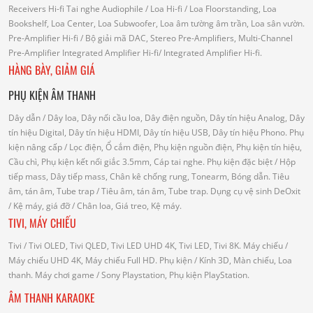
Receivers Hi-fi
Tai nghe Audiophile
/
Loa Hi-fi
/ Loa Floorstanding, Loa
Bookshelf, Loa Center, Loa Subwoofer, Loa âm tường âm trần, Loa sân vườn.
Pre-Amplifier Hi-fi
/ Bộ giải mã DAC, Stereo Pre-Amplifiers, Multi-Channel
Pre-Amplifier
Integrated Amplifier Hi-fi
/ Integrated Amplifier Hi-fi.
HÀNG BÀY, GIẢM GIÁ
PHỤ KIỆN ÂM THANH
Dây dẫn
/ Dây loa, Dây nối cầu loa, Dây điện nguồn, Dây tín hiệu Analog, Dây
tín hiệu Digital, Dây tín hiệu HDMI, Dây tín hiệu USB, Dây tín hiệu Phono.
Phụ
kiện nâng cấp
/ Lọc điện, Ổ cắm điện, Phụ kiện nguồn điện, Phụ kiện tín hiệu,
Cầu chì, Phụ kiện kết nối giắc 3.5mm, Cáp tai nghe.
Phụ kiện đặc biệt
/ Hộp
tiếp mass, Dây tiếp mass, Chân kê chống rung, Tonearm, Bóng dẫn.
Tiêu
âm, tán âm, Tube trap
/ Tiêu âm, tán âm, Tube trap.
Dụng cụ vệ sinh DeOxit
/
Kệ máy, giá đỡ
/ Chân loa, Giá treo, Kệ máy.
TIVI, MÁY CHIẾU
Tivi
/ Tivi OLED, Tivi QLED, Tivi LED UHD 4K, Tivi LED, Tivi 8K.
Máy chiếu
/
Máy chiếu UHD 4K, Máy chiếu Full HD.
Phụ kiện
/ Kính 3D, Màn chiếu, Loa
thanh.
Máy chơi game
/ Sony Playstation, Phụ kiện PlayStation.
ÂM THANH KARAOKE