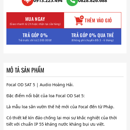
0913.225.494
0828.826.688
MUA NGAY
THÊM VÀO GIỎ
(Giao nhanh từ 2h hoặc nhận tại cửa hàng)
TRẢ GÓP 0%
TRẢ GÓP 0% QUA THẺ
Trả trước chỉ từ 2.000.000đ
(Không phí chuyển đổi 3 - 6 tháng)
MÔ TẢ SẢN PHẨM
Focal OD SAT 5 | Audio Hoàng Hải.
Đặc điểm nổi bật của loa Focal OD Sat 5:
Là mẫu loa sân vườn thế hệ mới của Focal đến từ Pháp.
Có thiết kế kín đáo chống lại mọi sự khắc nghiệt của thời
tiết với chuẩn IP 55 kháng nước kháng bụi ưu việt.