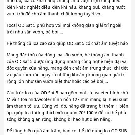
nhờ đó, loa có khả năng chống chịu vượt trội trong điều
kiện khắc nghiệt điều kiện khí hậu, kháng bụi, kháng nước
vượt trội để cho âm thanh chất lượng tuyệt vời.
Focal OD Sat 5 phù hợp với mọi không gian giải trí ngoài
trời như sân vườn, bể bơi,…
Hệ thống củ loa cao cấp giúp OD Sat 5 có chất âm tuyệt hảo
Mang đặc thù của dòng loa sân vườn, hệ thống âm thanh
của OD Sat 5 được ứng dụng những công nghệ hiện đại và
độc quyền của hãng, mang đến chất âm trung thực, chi tiết
và giàu cảm xúc ngay cả những khoảng không gian giải trí
rộng lớn như sân vườn biệt thự hoặc các bể bơi,…
Cấu trúc loa của OD Sat 5 bao gồm một củ tweeter hình chữ
M và 1 loa mid/woofer hình nón 127 mm mang lại hiệu suất
âm thanh tối ưu. Cùng với đó, hãng đã trang bị thêm 1 biến
áp, giúp loa tương thích với nguồn 70/ 100 V để có thể phủ
sóng không gian rộng, không bị hao hụt điện năng.
Để tăng hiệu quả âm trầm, bạn có thể dử dụng loa OD SUB