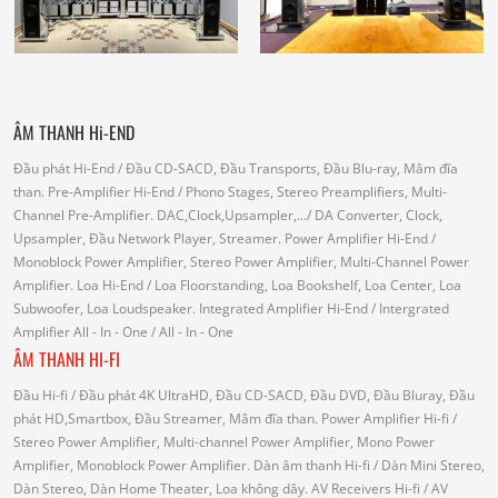
ÂM THANH Hi-END
Đầu phát Hi-End
/ Đầu CD-SACD, Đầu Transports, Đầu Blu-ray, Mâm đĩa
than.
Pre-Amplifier Hi-End
/ Phono Stages, Stereo Preamplifiers, Multi-
Channel Pre-Amplifier.
DAC,Clock,Upsampler,...
/ DA Converter, Clock,
Upsampler, Đầu Network Player, Streamer.
Power Amplifier Hi-End
/
Monoblock Power Amplifier, Stereo Power Amplifier, Multi-Channel Power
Amplifier.
Loa Hi-End
/ Loa Floorstanding, Loa Bookshelf, Loa Center, Loa
Subwoofer, Loa Loudspeaker.
Integrated Amplifier Hi-End
/ Intergrated
Amplifier
All - In - One
/ All - In - One
ÂM THANH HI-FI
Đầu Hi-fi
/ Đầu phát 4K UltraHD, Đầu CD-SACD, Đầu DVD, Đầu Bluray, Đầu
phát HD,Smartbox, Đầu Streamer, Mâm đĩa than.
Power Amplifier Hi-fi
/
Stereo Power Amplifier, Multi-channel Power Amplifier, Mono Power
Amplifier, Monoblock Power Amplifier.
Dàn âm thanh Hi-fi
/ Dàn Mini Stereo,
Dàn Stereo, Dàn Home Theater, Loa không dây.
AV Receivers Hi-fi
/ AV