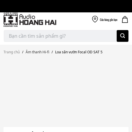
Giao nhanh miễn
Skip
phí
to
300k
content
Cửa hàng
gần bạn
Tìm
kiếm:
Trang chủ
/
Âm thanh Hi-fi
/
Loa sân vườn Focal OD SAT 5