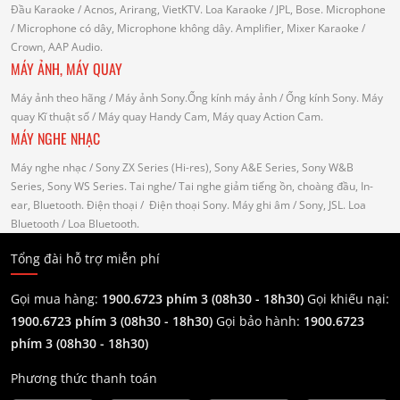
Đầu Karaoke
/ Acnos, Arirang, VietKTV.
Loa Karaoke
/ JPL, Bose.
Microphone
/ Microphone có dây, Microphone không dây.
Amplifier, Mixer Karaoke
/
Crown, AAP Audio.
MÁY ẢNH, MÁY QUAY
Máy ảnh theo hãng
/ Máy ảnh Sony.Ống kính máy ảnh / Ống kính Sony.
Máy
quay Kĩ thuật số
/ Máy quay Handy Cam, Máy quay Action Cam.
MÁY NGHE NHẠC
Máy nghe nhạc
/ Sony ZX Series (Hi-res), Sony A&E Series, Sony W&B
Series, Sony WS Series.
Tai nghe
/ Tai nghe giảm tiếng ồn, choàng đầu, In-
ear, Bluetooth.
Điện thoại
/ Điện thoại Sony.
Máy ghi âm
/ Sony, JSL.
Loa
Bluetooth
/ Loa Bluetooth.
Tổng đài hỗ trợ miễn phí
Gọi mua hàng:
1900.6723 phím 3 (08h30 - 18h30)
Gọi khiếu nại:
1900.6723 phím 3
(08h30 - 18h30)
Gọi bảo hành:
1900.6723
phím 3
(08h30 - 18h30)
Phương thức thanh toán