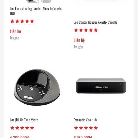
Loa Floorstanding Gauder Akustik Capello
100
Loa Center Gauder Akustik Capello
Liên hệ
Trả góp
Liên hệ
Trả góp
Loa JBL On Time Micro
Dynaudio Xeo Hub
4.390.000
₫
6.750.000
₫