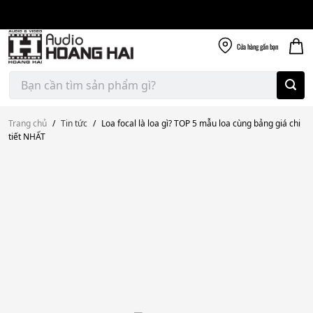
Giao nhanh miễn
Skip
phí
to
300k
content
Cửa hàng
gần bạn
Tìm
kiếm:
Trang chủ
/
Tin tức
/
Loa focal là loa gì? TOP 5 mẫu loa cùng bảng giá chi
tiết NHẤT