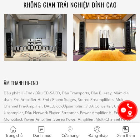
KHÔNG GIAN TRẢI NGHIỆM ĐỈNH CAO
ÂM THANH Hi-END
Đầu phát Hi-End
/ Đầu CD-SACD, Đầu Transports, Đầu Blu-ray, Mâm đĩa
than.
Pre-Amplifier Hi-End
/ Phono Stages, Stereo Preamplifiers, Multi-
Channel Pre-Amplifier.
DAC,Clock,Upsampler,...
/ DA Converter, Clock,
Upsampler, Đầu Network Player, Streamer.
Power Amplifier Hi-End
/
Monoblock Power Amplifier, Stereo Power Amplifier, Multi-Channel Power
Amplifier.
Loa Hi-End
/ Loa Floorstanding, Loa Bookshelf, Loa Center, Loa
Subwoofer, Loa Loudspeaker.
Integrated Amplifier Hi-End
/ Intergrated
Trang chủ
Danh mục
Cửa hàng
Đăng nhập
Xem thêm
Amplifier
All - In - One
/ All - In - One