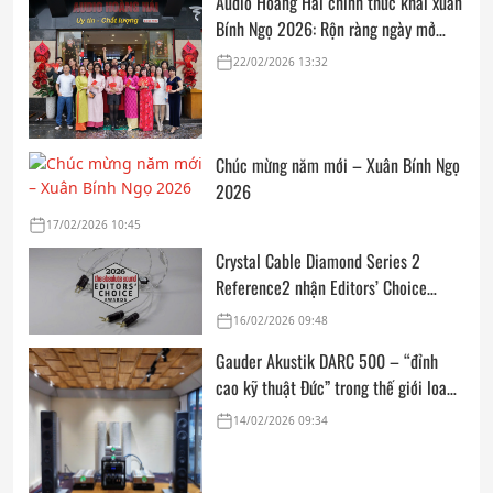
Audio Hoàng Hải chính thức khai xuân
Bính Ngọ 2026: Rộn ràng ngày mở
cửa, trọn vẹn lời chúc đầu năm
22/02/2026 13:32
Chúc mừng năm mới – Xuân Bính Ngọ
2026
17/02/2026 10:45
Crystal Cable Diamond Series 2
Reference2 nhận Editors’ Choice
Award: Dedicated Audio 2026 từ The
16/02/2026 09:48
Absolute Sound
Gauder Akustik DARC 500 – “đỉnh
cao kỹ thuật Đức” trong thế giới loa
hi-end tham chiếu
14/02/2026 09:34