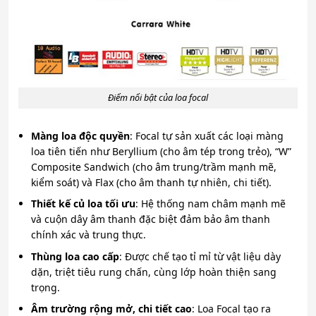
Điểm nổi bật của loa focal
Màng loa độc quyền
: Focal tự sản xuất các loại màng
loa tiên tiến như Beryllium (cho âm tép trong trẻo), “W”
Composite Sandwich (cho âm trung/trầm mạnh mẽ,
kiểm soát) và Flax (cho âm thanh tự nhiên, chi tiết).
Thiết kế củ loa tối ưu
: Hệ thống nam châm mạnh mẽ
và cuộn dây âm thanh đặc biệt đảm bảo âm thanh
chính xác và trung thực.
Thùng loa cao cấp
: Được chế tạo tỉ mỉ từ vật liệu dày
dặn, triệt tiêu rung chấn, cùng lớp hoàn thiện sang
trọng.
Âm trường rộng mở, chi tiết cao
: Loa Focal tạo ra