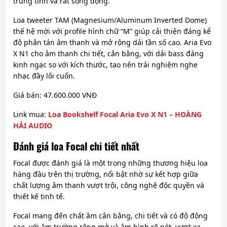
trung tính và rất sống động.
Loa tweeter TAM (Magnesium/Aluminum Inverted Dome)
thế hệ mới với profile hình chữ “M” giúp cải thiện đáng kể
độ phân tán âm thanh và mở rộng dải tần số cao. Aria Evo
X N1 cho âm thanh chi tiết, cân bằng, với dải bass đáng
kinh ngạc so với kích thước, tạo nên trải nghiệm nghe
nhạc đầy lôi cuốn.
Giá bán: 47.600.000 VNĐ
Link mua:
Loa Bookshelf Focal Aria Evo X N1 – HOÀNG
HẢI AUDIO
Đánh giá loa Focal chi tiết nhất
Focal được đánh giá là một trong những thương hiệu loa
hàng đầu trên thị trường, nổi bật nhờ sự kết hợp giữa
chất lượng âm thanh vượt trội, công nghệ độc quyền và
thiết kế tinh tế.
Focal mang đến chất âm cân bằng, chi tiết và có độ động
cao, với âm trường rộng mở và âm hình rõ nét, vượt xa