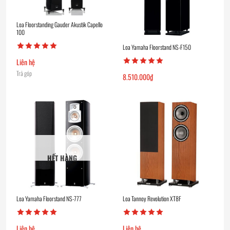
Loa Floorstanding Gauder Akustik Capello
100
Loa Yamaha Floorstand NS-F150
Liên hệ
Trả góp
8.510.000
₫
HẾT HÀNG
Loa Yamaha Floorstand NS-777
Loa Tannoy Revolution XT8F
Liên hệ
Liên hệ