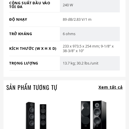
CÔNG SUẤT ĐẦU VÀO
240 W
TỐI ĐA
ĐỘ NHẠY
89 dB/2.83 V/1 m
TRỞ KHÁNG
6 ohms
233 x 973.5 x 254 mm; 9-1/8” x
KÍCH THƯỚC (W X H X D)
38-3/8” x 10”
TRỌNG LƯỢNG
13.7 kg; 30.2 lbs./unit
SẢN PHẨM TƯƠNG TỰ
Xem tất cả