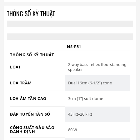
THÔNG SỐ KỸ THUẬT
NS-F51
THÔNG SỐ KỸ THUẬT
2-way bass-reflex floorstanding
LOẠI
speaker
LOA TRẦM
Dual 16cm (6-1/2”) cone
LOA ÂM TẦN CAO
3cm (1”) soft dome
ĐÁP TUYẾN TẦN SỐ
43 Hz–26 kHz
CÔNG SUẤT ĐẦU VÀO
80 W
DANH ĐỊNH