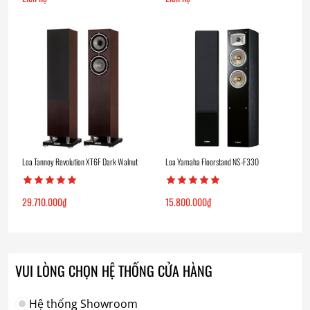
Loa Tannoy Revolution XT6F Dark Walnut
Loa Yamaha Floorstand NS-F330
29.710.000
₫
15.800.000
₫
VUI LÒNG CHỌN HỆ THỐNG CỬA HÀNG
Hệ thống Showroom