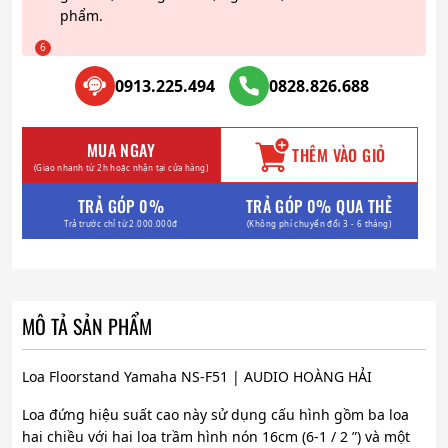
phẩm.
0913.225.494
0828.826.688
MUA NGAY
THÊM VÀO GIỎ
(Giao nhanh từ 2h hoặc nhận tại cửa hàng)
TRẢ GÓP 0%
TRẢ GÓP 0% QUA THẺ
Trả trước chỉ từ 2.000.000đ
(Không phí chuyển đổi 3 - 6 tháng)
MÔ TẢ SẢN PHẨM
Loa Floorstand Yamaha NS-F51 | AUDIO HOÀNG HẢI
Loa đứng hiệu suất cao này sử dụng cấu hình gồm ba loa
hai chiều với hai loa trầm hình nón 16cm (6-1 / 2 ”) và một