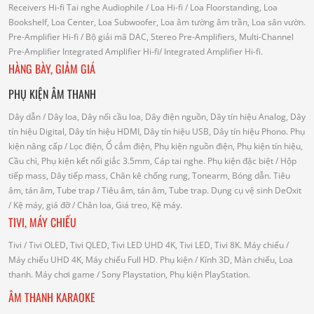
Receivers Hi-fi
Tai nghe Audiophile
/
Loa Hi-fi
/ Loa Floorstanding, Loa
Bookshelf, Loa Center, Loa Subwoofer, Loa âm tường âm trần, Loa sân vườn.
Pre-Amplifier Hi-fi
/ Bộ giải mã DAC, Stereo Pre-Amplifiers, Multi-Channel
Pre-Amplifier
Integrated Amplifier Hi-fi
/ Integrated Amplifier Hi-fi.
HÀNG BÀY, GIẢM GIÁ
PHỤ KIỆN ÂM THANH
Dây dẫn
/ Dây loa, Dây nối cầu loa, Dây điện nguồn, Dây tín hiệu Analog, Dây
tín hiệu Digital, Dây tín hiệu HDMI, Dây tín hiệu USB, Dây tín hiệu Phono.
Phụ
kiện nâng cấp
/ Lọc điện, Ổ cắm điện, Phụ kiện nguồn điện, Phụ kiện tín hiệu,
Cầu chì, Phụ kiện kết nối giắc 3.5mm, Cáp tai nghe.
Phụ kiện đặc biệt
/ Hộp
tiếp mass, Dây tiếp mass, Chân kê chống rung, Tonearm, Bóng dẫn.
Tiêu
âm, tán âm, Tube trap
/ Tiêu âm, tán âm, Tube trap.
Dụng cụ vệ sinh DeOxit
/
Kệ máy, giá đỡ
/ Chân loa, Giá treo, Kệ máy.
TIVI, MÁY CHIẾU
Tivi
/ Tivi OLED, Tivi QLED, Tivi LED UHD 4K, Tivi LED, Tivi 8K.
Máy chiếu
/
Máy chiếu UHD 4K, Máy chiếu Full HD.
Phụ kiện
/ Kính 3D, Màn chiếu, Loa
thanh.
Máy chơi game
/ Sony Playstation, Phụ kiện PlayStation.
ÂM THANH KARAOKE