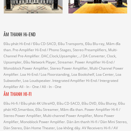
ÂM THANH Hi-END
Đầu phát Hi-End
/ Đầu CD-SACD, Đầu Transports, Đầu Blu-ray, Mâm đĩa
than.
Pre-Amplifier Hi-End
/ Phono Stages, Stereo Preamplifiers, Multi-
Channel Pre-Amplifier.
DAC,Clock,Upsampler,...
/ DA Converter, Clock,
Upsampler, Đầu Network Player, Streamer.
Power Amplifier Hi-End
/
Monoblock Power Amplifier, Stereo Power Amplifier, Multi-Channel Power
Amplifier.
Loa Hi-End
/ Loa Floorstanding, Loa Bookshelf, Loa Center, Loa
Subwoofer, Loa Loudspeaker.
Integrated Amplifier Hi-End
/ Intergrated
Amplifier
All - In - One
/ All - In - One
ÂM THANH HI-FI
Đầu Hi-fi
/ Đầu phát 4K UltraHD, Đầu CD-SACD, Đầu DVD, Đầu Bluray, Đầu
phát HD,Smartbox, Đầu Streamer, Mâm đĩa than.
Power Amplifier Hi-fi
/
Stereo Power Amplifier, Multi-channel Power Amplifier, Mono Power
Amplifier, Monoblock Power Amplifier.
Dàn âm thanh Hi-fi
/ Dàn Mini Stereo,
Dàn Stereo, Dàn Home Theater, Loa không dây.
AV Receivers Hi-fi
/ AV