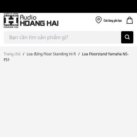
Giao nhanh miễn
Skip
phí
to
300k
content
Cửa hàng
gần bạn
Tìm
kiếm:
Trang chủ
/
Loa đứng Floor Standing Hi-fi
/
Loa Floorstand Yamaha NS-
F51