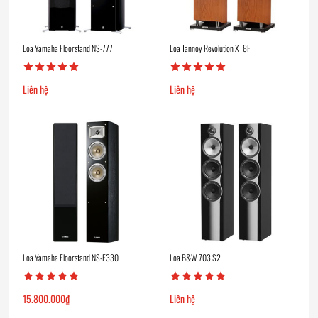
Loa Yamaha Floorstand NS-777
Loa Tannoy Revolution XT8F
Liên hệ
Liên hệ
Loa Yamaha Floorstand NS-F330
Loa B&W 703 S2
15.800.000
₫
Liên hệ