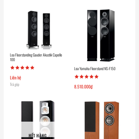
Loa Floorstanding Gauder Akustik Capello
100
Loa Yamaha Floorstand NS-F150
Liên hệ
Trả góp
8.510.000
₫
HẾT HÀNG