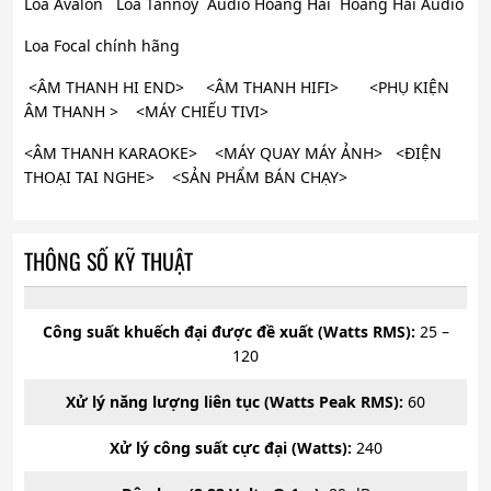
Loa Avalon Loa Tannoy Audio Hoàng Hải Hoàng Hải Audio
Loa Focal chính hãng
<ÂM THANH HI END> <ÂM THANH HIFI> <PHỤ KIỆN
ÂM THANH > <MÁY CHIẾU TIVI>
<ÂM THANH KARAOKE> <MÁY QUAY MÁY ẢNH> <ĐIỆN
THOẠI TAI NGHE> <SẢN PHẨM BÁN CHẠY>
THÔNG SỐ KỸ THUẬT
Công suất khuếch đại được đề xuất (Watts RMS):
25 –
120
Xử lý năng lượng liên tục (Watts Peak RMS):
60
Xử lý công suất cực đại (Watts):
240