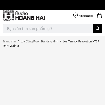
Giao nhanh miễn
Skip
phí
to
300k
content
Cửa hàng
gần bạn
Tìm
kiếm:
Trang chủ
/
Loa đứng Floor Standing Hi-fi
/
Loa Tannoy Revolution XT6F
Dark Walnut