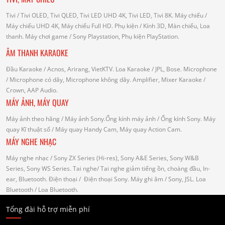
Tivi
/ Tivi OLED, Tivi QLED, Tivi LED UHD 4K, Tivi LED, Tivi 8K.
Máy chiếu
/
Máy chiếu UHD 4K, Máy chiếu Full HD.
Phụ kiện
/ Kính 3D, Màn chiếu, Loa
thanh.
Máy chơi game
/ Sony Playstation, Phụ kiện PlayStation.
ÂM THANH KARAOKE
Đầu Karaoke
/ Acnos, Arirang, VietKTV.
Loa Karaoke
/ JPL, Bose.
Microphone
/ Microphone có dây, Microphone không dây.
Amplifier, Mixer Karaoke
/
Crown, AAP Audio.
MÁY ẢNH, MÁY QUAY
Máy ảnh theo hãng
/ Máy ảnh Sony.Ống kính máy ảnh / Ống kính Sony.
Máy
quay Kĩ thuật số
/ Máy quay Handy Cam, Máy quay Action Cam.
MÁY NGHE NHẠC
Máy nghe nhạc
/ Sony ZX Series (Hi-res), Sony A&E Series, Sony W&B
Series, Sony WS Series.
Tai nghe
/ Tai nghe giảm tiếng ồn, choàng đầu, In-
ear, Bluetooth.
Điện thoại
/ Điện thoại Sony.
Máy ghi âm
/ Sony, JSL.
Loa
Bluetooth
/ Loa Bluetooth.
Tổng đài hỗ trợ miễn phí