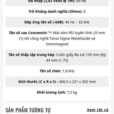
Độ nhạy (2,83 Volts @ 1m):
89 dB
Trở kháng danh nghĩa (Ohms):
8
Đáp ứng tần số (-6dB):
46 Hz – 32 kHz
Tần số cao Concentric ™:
Mái vòm PEI tuyến tính 25 mm
(1) với công nghệ Torus Ogive WaveGuide và
Omnimagnet
Tần số thấp tập trung kép:
Cuộn giấy đa sợi 150 mm (6))
44 mm (1.75)
Tần số chéo:
1,8 kHz
Kích thước (C x R x S) :
400,5 x 221 x 302 mm
Khối lượng tịnh:
7,5 kg
SẢN PHẨM TƯƠNG TỰ
Xem tất cả