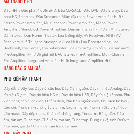
ÂM THANH HI-FI
Đầu Hi-fi
/ Đầu phát 4K UltraHD, Đầu CD-SACD, Đầu DVD, Đầu Bluray, Đầu
phát HD,Smartbox, Đầu Streamer, Mâm đĩa than.
Power Amplifier Hi-fi
/
Stereo Power Amplifier, Multi-channel Power Amplifier, Mono Power
Amplifier, Monoblock Power Amplifier.
Dàn âm thanh Hi-fi
/ Dàn Mini Stereo,
Dàn Stereo, Dàn Home Theater, Loa không dây.
AV Receivers Hi-fi
/ AV
Receivers Hi-fi
Tai nghe Audiophile
/
Loa Hi-fi
/ Loa Floorstanding, Loa
Bookshelf, Loa Center, Loa Subwoofer, Loa âm tường âm trần, Loa sân vườn.
Pre-Amplifier Hi-fi
/ Bộ giải mã DAC, Stereo Pre-Amplifiers, Multi-Channel
Pre-Amplifier
Integrated Amplifier Hi-fi
/ Integrated Amplifier Hi-fi.
HÀNG BÀY, GIẢM GIÁ
PHỤ KIỆN ÂM THANH
Dây dẫn
/ Dây loa, Dây nối cầu loa, Dây điện nguồn, Dây tín hiệu Analog, Dây
tín hiệu Digital, Dây tín hiệu HDMI, Dây tín hiệu USB, Dây tín hiệu Phono.
Phụ
kiện nâng cấp
/ Lọc điện, Ổ cắm điện, Phụ kiện nguồn điện, Phụ kiện tín hiệu,
Cầu chì, Phụ kiện kết nối giắc 3.5mm, Cáp tai nghe.
Phụ kiện đặc biệt
/ Hộp
tiếp mass, Dây tiếp mass, Chân kê chống rung, Tonearm, Bóng dẫn.
Tiêu
âm, tán âm, Tube trap
/ Tiêu âm, tán âm, Tube trap.
Dụng cụ vệ sinh DeOxit
/
Kệ máy, giá đỡ
/ Chân loa, Giá treo, Kệ máy.
TIVI, MÁY CHIẾU