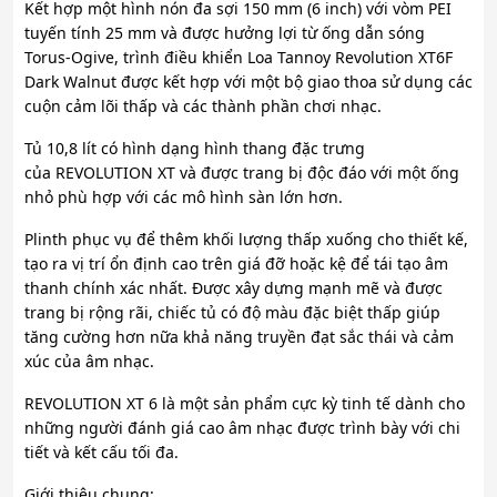
Kết hợp một hình nón đa sợi 150 mm (6 inch) với vòm PEI
tuyến tính 25 mm và được hưởng lợi từ ống dẫn sóng
Torus-Ogive, trình điều khiển Loa Tannoy Revolution XT6F
Dark Walnut được kết hợp với một bộ giao thoa sử dụng các
cuộn cảm lõi thấp và các thành phần chơi nhạc.
Tủ 10,8 lít có hình dạng hình thang đặc trưng
của REVOLUTION XT và được trang bị độc đáo với một ống
nhỏ phù hợp với các mô hình sàn lớn hơn.
Plinth phục vụ để thêm khối lượng thấp xuống cho thiết kế,
tạo ra vị trí ổn định cao trên giá đỡ hoặc kệ để tái tạo âm
thanh chính xác nhất. Được xây dựng mạnh mẽ và được
trang bị rộng rãi, chiếc tủ có độ màu đặc biệt thấp giúp
tăng cường hơn nữa khả năng truyền đạt sắc thái và cảm
xúc của âm nhạc.
REVOLUTION XT 6 là một sản phẩm cực kỳ tinh tế dành cho
những người đánh giá cao âm nhạc được trình bày với chi
tiết và kết cấu tối đa.
Giới thiệu chung: