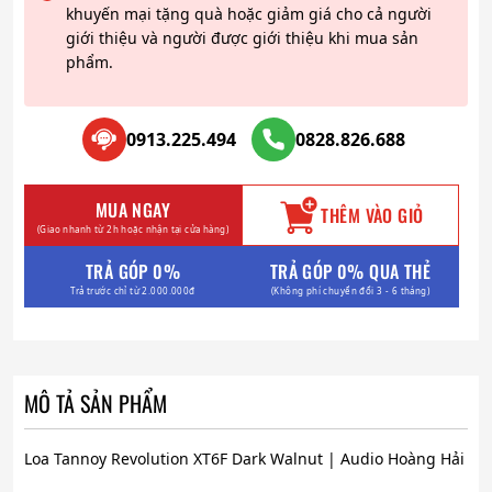
khuyến mại tặng quà hoặc giảm giá cho cả người
giới thiệu và người được giới thiệu khi mua sản
phẩm.
0913.225.494
0828.826.688
MUA NGAY
THÊM VÀO GIỎ
(Giao nhanh từ 2h hoặc nhận tại cửa hàng)
TRẢ GÓP 0%
TRẢ GÓP 0% QUA THẺ
Trả trước chỉ từ 2.000.000đ
(Không phí chuyển đổi 3 - 6 tháng)
MÔ TẢ SẢN PHẨM
Loa Tannoy Revolution XT6F Dark Walnut | Audio Hoàng Hải