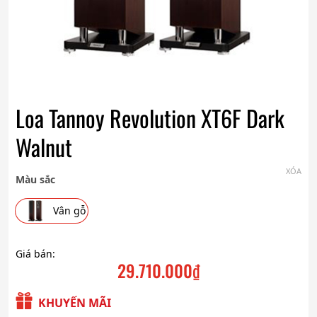
Loa Tannoy Revolution XT6F Dark
Walnut
XÓA
Màu sắc
Vân gỗ
Giá bán:
29.710.000
₫
KHUYẾN MÃI