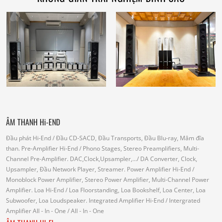
ÂM THANH Hi-END
Đầu phát Hi-End
/ Đầu CD-SACD, Đầu Transports, Đầu Blu-ray, Mâm đĩa
than.
Pre-Amplifier Hi-End
/ Phono Stages, Stereo Preamplifiers, Multi-
Channel Pre-Amplifier.
DAC,Clock,Upsampler,...
/ DA Converter, Clock,
Upsampler, Đầu Network Player, Streamer.
Power Amplifier Hi-End
/
Monoblock Power Amplifier, Stereo Power Amplifier, Multi-Channel Power
Amplifier.
Loa Hi-End
/ Loa Floorstanding, Loa Bookshelf, Loa Center, Loa
Subwoofer, Loa Loudspeaker.
Integrated Amplifier Hi-End
/ Intergrated
Amplifier
All - In - One
/ All - In - One