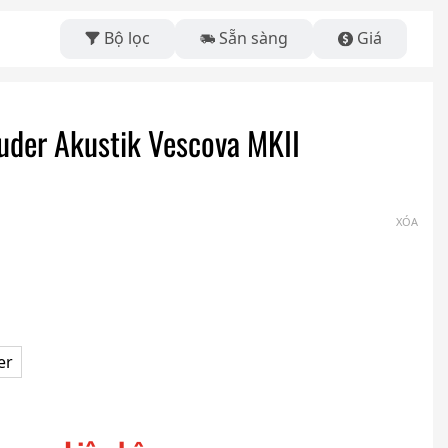
Bộ lọc
Sẵn sàng
Giá
uder Akustik Vescova MKII
XÓA
er