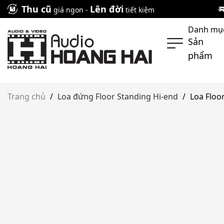
Skip
Thu cũ
Lên đời
giá ngon -
tiết kiệm
to
Danh mụ
content
Sản
phẩm
Trang chủ
/
Loa đứng Floor Standing Hi-end
/
Loa Floo