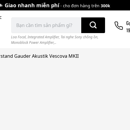
Giao nhanh miễn phí
- cho đơn hàng trên
300k
c
Tìm
G
kiếm:
1
Loa Focal
,
Integrated Amplifier
,
Tai nghe Sony chống ồn
,
Monoblock Power Amplifier,..
rstand Gauder Akustik Vescova MKII