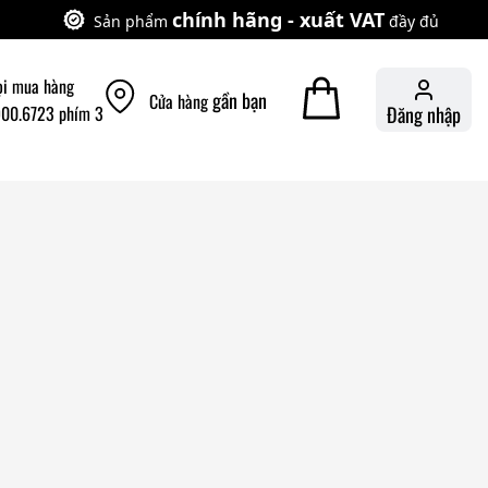
chính hãng - xuất VAT
Sản phẩm
đầy đủ
ọi mua hàng
gần bạn
Cửa hàng
900.6723 phím 3
Đăng nhập