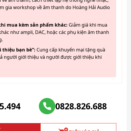
 về âm thanh, cách thiết lập hệ thống nghe nhạc,
am gia workshop về âm thanh do Hoàng Hải Audio
 khi mua kèm sản phẩm khác:
Giảm giá khi mua
hác như ampli, DAC, hoặc các phụ kiện âm thanh
g.
 thiệu bạn bè”:
Cung cấp khuyến mại tặng quà
ả người giới thiệu và người được giới thiệu khi
25.494
0828.826.688
Y