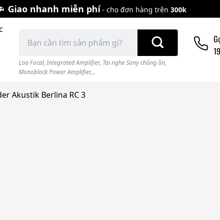
Giao nhanh miễn phí
- cho đơn hàng trên
300k
c
Tìm
G
kiếm:
1
Loa Focal
,
Integrated Amplifier
,
Tai nghe Sony chống ồn
,
Monoblock Power Amplifier,..
er Akustik Berlina RC 3