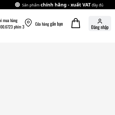
chính hãng - xuất VAT
Sản phẩm
đầy đủ
ọi mua hàng
gần bạn
Cửa hàng
900.6723 phím 3
Đăng nhập