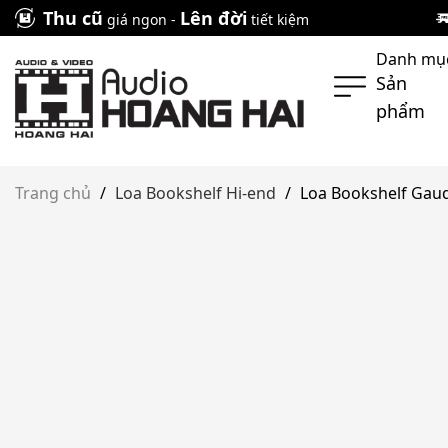
Skip
Thu cũ
Lên đời
giá ngon -
tiết kiệm
to
Danh mụ
content
Sản
phẩm
Trang chủ
/
Loa Bookshelf Hi-end
/
Loa Bookshelf Gaud