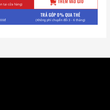
THÊM VÀO GIỎ
n tại cửa hàng)
TRẢ GÓP 0% QUA THẺ
000đ
(Không phí chuyển đổi 3 - 6 tháng)