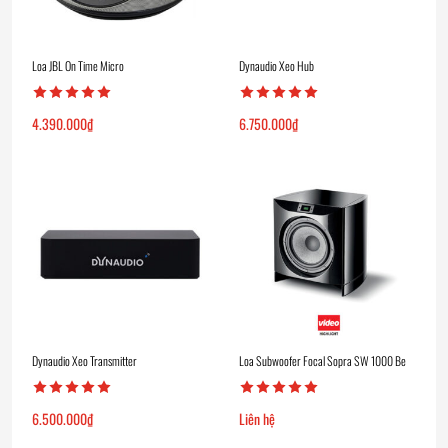
Loa JBL On Time Micro
Dynaudio Xeo Hub
4.390.000
₫
6.750.000
₫
Dynaudio Xeo Transmitter
Loa Subwoofer Focal Sopra SW 1000 Be
6.500.000
₫
Liên hệ