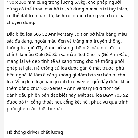
190 x 300 mm cùng trọng lượng 6.9kg, cho phép người
dùng có thể thoải mái bố trí, sử dụng ở mọi vị trí tùy thích,
có thể đặt trên bàn, tủ, kệ hoặc dùng chung với chân loa
chuyên dụng.
Đặc biệt, loa 606 S2 Anniversary Edition sở hữu bảng màu
sắc đa dạng, ngoài màu đen và trắng mờ truyền thống,
thùng loa giờ đây được bổ sung thêm 2 màu mới đó là
chính là màu Oak (Gỗ Sồi) và màu Red Cherry (Gỗ Anh Đào),
mang lại vẻ đẹp tinh tế và sang trọng cho hệ thống phối
ghép tại gia. Hệ thống củ loa được gắn ở mặt trước, phủ
bên ngoài là tấm ê căng không gỉ đảm bảo sự bền bỉ cho
loa. Vòng kim loại bao quanh loa tweeter giờ đây được khắc
thêm dòng chữ “600 Series – Anniversary Edidition” để
đánh dấu phiên bản đặc biệt này. Mặt sau loa B&W 703 S2
được bố trí cổng thoát hơi, cổng kết nối, phục vụ quá trình
phối ghép các thiết bị khác.
Hệ thống driver chất lượng