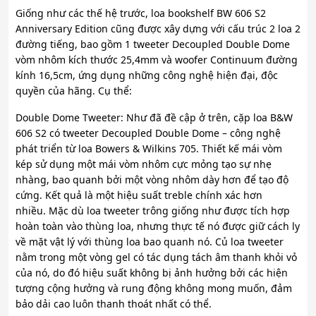
Giống như các thế hệ trước, loa bookshelf BW 606 S2
Anniversary Edition cũng được xây dựng với cấu trúc 2 loa 2
đường tiếng, bao gồm 1 tweeter Decoupled Double Dome
vòm nhôm kích thước 25,4mm và woofer Continuum đường
kính 16,5cm, ứng dụng những công nghệ hiện đại, độc
quyền của hãng. Cụ thể:
Double Dome Tweeter: Như đã đề cập ở trên, cặp loa B&W
606 S2 có tweeter Decoupled Double Dome – công nghệ
phát triển từ loa Bowers & Wilkins 705. Thiết kế mái vòm
kép sử dụng một mái vòm nhôm cực mỏng tạo sự nhẹ
nhàng, bao quanh bởi một vòng nhôm dày hơn để tạo độ
cứng. Kết quả là một hiệu suất treble chính xác hơn
nhiều. Mặc dù loa tweeter trông giống như được tích hợp
hoàn toàn vào thùng loa, nhưng thực tế nó được giữ cách ly
về mặt vật lý với thùng loa bao quanh nó. Củ loa tweeter
nằm trong một vòng gel có tác dụng tách âm thanh khỏi vỏ
của nó, do đó hiệu suất không bị ảnh hưởng bởi các hiện
tượng cộng hưởng và rung động không mong muốn, đảm
bảo dải cao luôn thanh thoát nhất có thể.