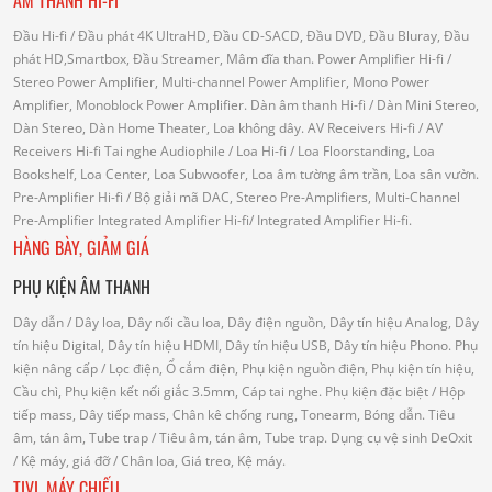
Đầu Hi-fi
/ Đầu phát 4K UltraHD, Đầu CD-SACD, Đầu DVD, Đầu Bluray, Đầu
phát HD,Smartbox, Đầu Streamer, Mâm đĩa than.
Power Amplifier Hi-fi
/
Stereo Power Amplifier, Multi-channel Power Amplifier, Mono Power
Amplifier, Monoblock Power Amplifier.
Dàn âm thanh Hi-fi
/ Dàn Mini Stereo,
Dàn Stereo, Dàn Home Theater, Loa không dây.
AV Receivers Hi-fi
/ AV
Receivers Hi-fi
Tai nghe Audiophile
/
Loa Hi-fi
/ Loa Floorstanding, Loa
Bookshelf, Loa Center, Loa Subwoofer, Loa âm tường âm trần, Loa sân vườn.
Pre-Amplifier Hi-fi
/ Bộ giải mã DAC, Stereo Pre-Amplifiers, Multi-Channel
Pre-Amplifier
Integrated Amplifier Hi-fi
/ Integrated Amplifier Hi-fi.
HÀNG BÀY, GIẢM GIÁ
PHỤ KIỆN ÂM THANH
Dây dẫn
/ Dây loa, Dây nối cầu loa, Dây điện nguồn, Dây tín hiệu Analog, Dây
tín hiệu Digital, Dây tín hiệu HDMI, Dây tín hiệu USB, Dây tín hiệu Phono.
Phụ
kiện nâng cấp
/ Lọc điện, Ổ cắm điện, Phụ kiện nguồn điện, Phụ kiện tín hiệu,
Cầu chì, Phụ kiện kết nối giắc 3.5mm, Cáp tai nghe.
Phụ kiện đặc biệt
/ Hộp
tiếp mass, Dây tiếp mass, Chân kê chống rung, Tonearm, Bóng dẫn.
Tiêu
âm, tán âm, Tube trap
/ Tiêu âm, tán âm, Tube trap.
Dụng cụ vệ sinh DeOxit
/
Kệ máy, giá đỡ
/ Chân loa, Giá treo, Kệ máy.
TIVI, MÁY CHIẾU