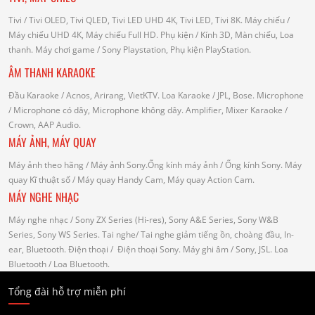
Tivi
/ Tivi OLED, Tivi QLED, Tivi LED UHD 4K, Tivi LED, Tivi 8K.
Máy chiếu
/
Máy chiếu UHD 4K, Máy chiếu Full HD.
Phụ kiện
/ Kính 3D, Màn chiếu, Loa
thanh.
Máy chơi game
/ Sony Playstation, Phụ kiện PlayStation.
ÂM THANH KARAOKE
Đầu Karaoke
/ Acnos, Arirang, VietKTV.
Loa Karaoke
/ JPL, Bose.
Microphone
/ Microphone có dây, Microphone không dây.
Amplifier, Mixer Karaoke
/
Crown, AAP Audio.
MÁY ẢNH, MÁY QUAY
Máy ảnh theo hãng
/ Máy ảnh Sony.Ống kính máy ảnh / Ống kính Sony.
Máy
quay Kĩ thuật số
/ Máy quay Handy Cam, Máy quay Action Cam.
MÁY NGHE NHẠC
Máy nghe nhạc
/ Sony ZX Series (Hi-res), Sony A&E Series, Sony W&B
Series, Sony WS Series.
Tai nghe
/ Tai nghe giảm tiếng ồn, choàng đầu, In-
ear, Bluetooth.
Điện thoại
/ Điện thoại Sony.
Máy ghi âm
/ Sony, JSL.
Loa
Bluetooth
/ Loa Bluetooth.
Tổng đài hỗ trợ miễn phí