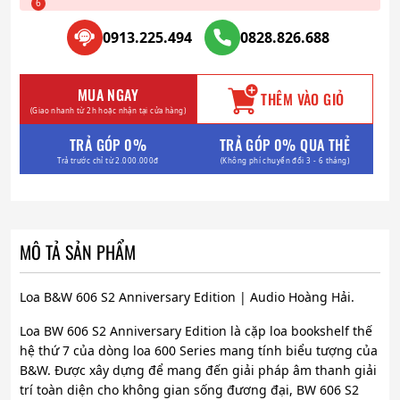
0913.225.494
0828.826.688
MUA NGAY
THÊM VÀO GIỎ
(Giao nhanh từ 2h hoặc nhận tại cửa hàng)
TRẢ GÓP 0%
TRẢ GÓP 0% QUA THẺ
Trả trước chỉ từ 2.000.000đ
(Không phí chuyển đổi 3 - 6 tháng)
MÔ TẢ SẢN PHẨM
Loa B&W 606 S2 Anniversary Edition | Audio Hoàng Hải.
Loa BW 606 S2 Anniversary Edition là cặp loa bookshelf thế
hệ thứ 7 của dòng loa 600 Series mang tính biểu tượng của
B&W. Được xây dựng để mang đến giải pháp âm thanh giải
trí toàn diện cho không gian sống đương đại, BW 606 S2