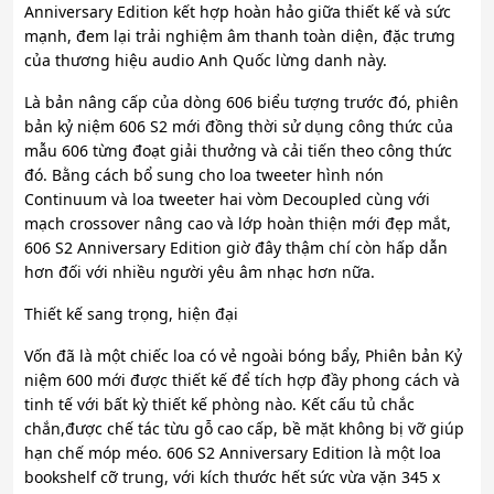
Anniversary Edition kết hợp hoàn hảo giữa thiết kế và sức
mạnh, đem lại trải nghiệm âm thanh toàn diện, đặc trưng
của thương hiệu audio Anh Quốc lừng danh này.
Là bản nâng cấp của dòng 606 biểu tượng trước đó, phiên
bản kỷ niệm 606 S2 mới đồng thời sử dụng công thức của
mẫu 606 từng đoạt giải thưởng và cải tiến theo công thức
đó. Bằng cách bổ sung cho loa tweeter hình nón
Continuum và loa tweeter hai vòm Decoupled cùng với
mạch crossover nâng cao và lớp hoàn thiện mới đẹp mắt,
606 S2 Anniversary Edition giờ đây thậm chí còn hấp dẫn
hơn đối với nhiều người yêu âm nhạc hơn nữa.
Thiết kế sang trọng, hiện đại
Vốn đã là một chiếc loa có vẻ ngoài bóng bẩy, Phiên bản Kỷ
niệm 600 mới được thiết kế để tích hợp đầy phong cách và
tinh tế với bất kỳ thiết kế phòng nào. Kết cấu tủ chắc
chắn,được chế tác từu gỗ cao cấp, bề mặt không bị vỡ giúp
hạn chế móp méo. 606 S2 Anniversary Edition là một loa
bookshelf cỡ trung, với kích thước hết sức vừa vặn 345 x