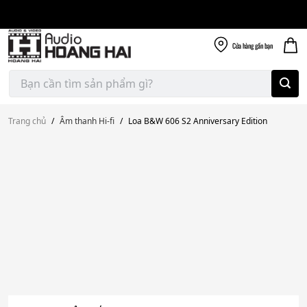
Giao nhanh miễn
Skip
phí
to
300k
content
Cửa hàng
gần bạn
Tìm
kiếm:
Trang chủ
/
Âm thanh Hi-fi
/
Loa B&W 606 S2 Anniversary Edition