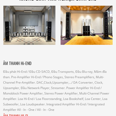
ÂM THANH Hi-END
Đầu phát Hi-End
/ Đầu CD-SACD, Đầu Transports, Đầu Blu-ray, Mâm đĩa
than.
Pre-Amplifier Hi-End
/ Phono Stages, Stereo Preamplifiers, Multi-
Channel Pre-Amplifier.
DAC,Clock,Upsampler,...
/ DA Converter, Clock,
Upsampler, Đầu Network Player, Streamer.
Power Amplifier Hi-End
/
Monoblock Power Amplifier, Stereo Power Amplifier, Multi-Channel Power
Amplifier.
Loa Hi-End
/ Loa Floorstanding, Loa Bookshelf, Loa Center, Loa
Subwoofer, Loa Loudspeaker.
Integrated Amplifier Hi-End
/ Intergrated
Amplifier
All - In - One
/ All - In - One
ÂM THANH HI-FI