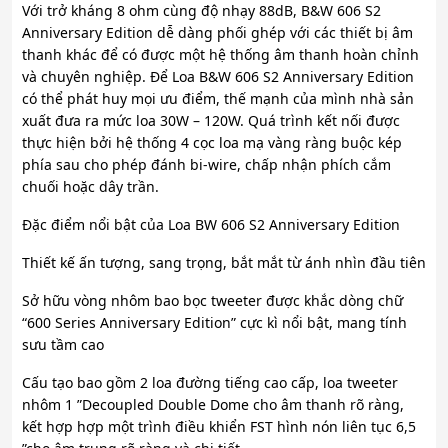
Với trở kháng 8 ohm cùng độ nhạy 88dB, B&W 606 S2
Anniversary Edition dễ dàng phối ghép với các thiết bị âm
thanh khác để có được một hệ thống âm thanh hoàn chỉnh
và chuyên nghiệp. Để Loa B&W 606 S2 Anniversary Edition
có thể phát huy mọi ưu điểm, thế mạnh của mình nhà sản
xuất đưa ra mức loa 30W – 120W. Quá trình kết nối được
thực hiện bởi hệ thống 4 cọc loa mạ vàng ràng buộc kép
phía sau cho phép đánh bi-wire, chấp nhận phích cắm
chuối hoặc dây trần.
Đặc điểm nổi bật của Loa BW 606 S2 Anniversary Edition
Thiết kế ấn tượng, sang trọng, bắt mắt từ ánh nhìn đầu tiên
Sở hữu vòng nhôm bao bọc tweeter được khắc dòng chữ
“600 Series Anniversary Edition” cực kì nổi bật, mang tính
sưu tầm cao
Cấu tạo bao gồm 2 loa đường tiếng cao cấp, loa tweeter
nhôm 1 ”Decoupled Double Dome cho âm thanh rõ ràng,
kết hợp hợp một trình điều khiển FST hình nón liên tục 6,5