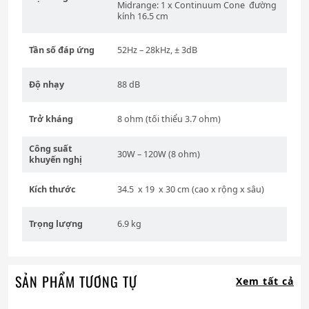
Midrange: 1 x Continuum Cone đường
kính 16.5 cm
Tần số đáp ứng
52Hz – 28kHz, ± 3dB
Độ nhạy
88 dB
Trở kháng
8 ohm (tối thiểu 3.7 ohm)
Công suất
30W – 120W (8 ohm)
khuyến nghị
Kích thước
34.5 x 19 x 30 cm (cao x rộng x sâu)
Trọng lượng
6.9 kg
SẢN PHẨM TƯƠNG TỰ
Xem tất cả