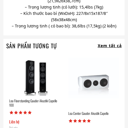
(21,9x26x38,7cm)
– Trọng lượng tịnh (có lưới): 15,4lbs (7kg)
– Kích thước bao bì (WxDxH): 227/8x15x187/8″
(58x38x48cm)
– Trọng lượng tịnh ( có bao bì): 38,6lbs (17,5kg) (2 kiện)
SẢN PHẨM TƯƠNG TỰ
Xem tất cả
Loa Floorstanding Gauder Akustik Capello
100
Loa Center Gauder Akustik Capello
Liên hệ
Trả góp