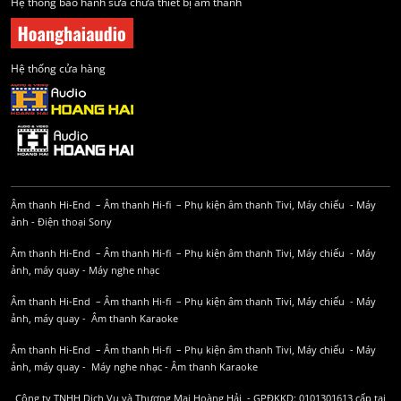
Hệ thống bảo hành sửa chữa thiết bị âm thanh
Hệ thống cửa hàng
Âm thanh Hi-End
–
Âm thanh Hi-fi
–
Phụ kiện âm thanh
Tivi, Máy chiếu
-
Máy
ảnh
-
Điện thoại Sony
Âm thanh Hi-End
–
Âm thanh Hi-fi
–
Phụ kiện âm thanh
Tivi, Máy chiếu
-
Máy
ảnh, máy quay
-
Máy nghe nhạc
Âm thanh Hi-End
–
Âm thanh Hi-fi
–
Phụ kiện âm thanh
Tivi, Máy chiếu
-
Máy
ảnh, máy quay
-
Âm thanh Karaoke
Âm thanh Hi-End
–
Âm thanh Hi-fi
–
Phụ kiện âm thanh
Tivi, Máy chiếu
-
Máy
ảnh, máy quay
-
Máy nghe nhạc
-
Âm thanh Karaoke
Công ty TNHH Dịch Vụ và Thương Mại Hoàng Hải - GPĐKKD: 0101301613 cấp tại