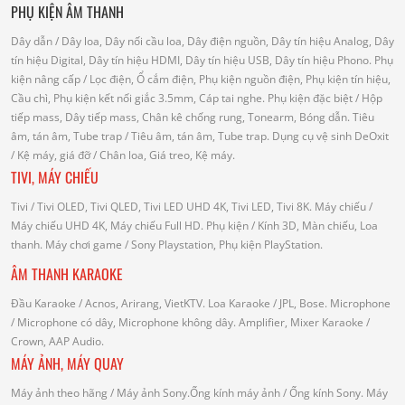
PHỤ KIỆN ÂM THANH
Dây dẫn
/ Dây loa, Dây nối cầu loa, Dây điện nguồn, Dây tín hiệu Analog, Dây
tín hiệu Digital, Dây tín hiệu HDMI, Dây tín hiệu USB, Dây tín hiệu Phono.
Phụ
kiện nâng cấp
/ Lọc điện, Ổ cắm điện, Phụ kiện nguồn điện, Phụ kiện tín hiệu,
Cầu chì, Phụ kiện kết nối giắc 3.5mm, Cáp tai nghe.
Phụ kiện đặc biệt
/ Hộp
tiếp mass, Dây tiếp mass, Chân kê chống rung, Tonearm, Bóng dẫn.
Tiêu
âm, tán âm, Tube trap
/ Tiêu âm, tán âm, Tube trap.
Dụng cụ vệ sinh DeOxit
/
Kệ máy, giá đỡ
/ Chân loa, Giá treo, Kệ máy.
TIVI, MÁY CHIẾU
Tivi
/ Tivi OLED, Tivi QLED, Tivi LED UHD 4K, Tivi LED, Tivi 8K.
Máy chiếu
/
Máy chiếu UHD 4K, Máy chiếu Full HD.
Phụ kiện
/ Kính 3D, Màn chiếu, Loa
thanh.
Máy chơi game
/ Sony Playstation, Phụ kiện PlayStation.
ÂM THANH KARAOKE
Đầu Karaoke
/ Acnos, Arirang, VietKTV.
Loa Karaoke
/ JPL, Bose.
Microphone
/ Microphone có dây, Microphone không dây.
Amplifier, Mixer Karaoke
/
Crown, AAP Audio.
MÁY ẢNH, MÁY QUAY
Máy ảnh theo hãng
/ Máy ảnh Sony.Ống kính máy ảnh / Ống kính Sony.
Máy