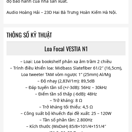
độ bảo hành của nhà sản xuất.
Audio Hoàng Hải – 23D Hai Bà Trưng Hoàn Kiếm Hà Nội.
THÔNG SỐ KỸ THUẬT
Loa Focal VESTIA N1
– Loại: Loa bookshelf phản xạ âm trầm 2 chiều
– Trình điều khiển loa: Midbass Slatefiber 61/2″ (16,5cm),
Loa tweeter TAM vòm ngược 1” (25mm) Al/Mg
– Độ nhạy (2,83V/1m): 89,5dB
– Đáp tuyến tần số (+/-3dB): 56Hz – 30kHz
– Điểm tần số thấp (-6dB): 48Hz
– Trở kháng: 8 Ω
– Trở kháng tối thiểu: 4,5 Ω
– Công suất bộ khuếch đại đề xuất: 25 – 120W
– Tần số phân tần: 2.800Hz
– Kích thước (WxDxH) 85/8×101/4×151/4″