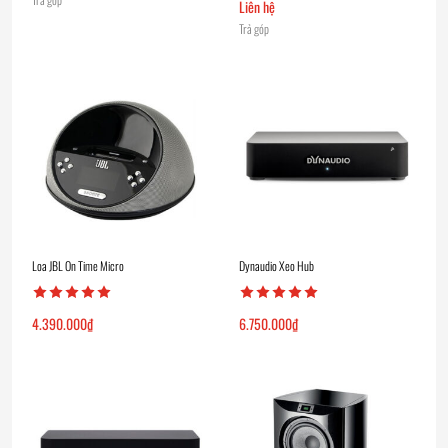
Liên hệ
Trả góp
Loa JBL On Time Micro
Dynaudio Xeo Hub
4.390.000
₫
6.750.000
₫