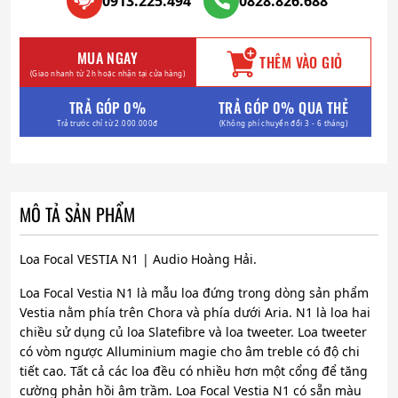
0913.225.494
0828.826.688
MUA NGAY
THÊM VÀO GIỎ
(Giao nhanh từ 2h hoặc nhận tại cửa hàng)
TRẢ GÓP 0%
TRẢ GÓP 0% QUA THẺ
Trả trước chỉ từ 2.000.000đ
(Không phí chuyển đổi 3 - 6 tháng)
MÔ TẢ SẢN PHẨM
Loa Focal VESTIA N1 | Audio Hoàng Hải.
Loa Focal Vestia N1 là mẫu loa đứng trong dòng sản phẩm
Vestia nằm phía trên Chora và phía dưới Aria. N1 là loa hai
chiều sử dụng củ loa Slatefibre và loa tweeter. Loa tweeter
có vòm ngược Alluminium magie cho âm treble có độ chi
tiết cao. Tất cả các loa đều có nhiều hơn một cổng để tăng
cường phản hồi âm trầm. Loa Focal Vestia N1 có sẵn màu