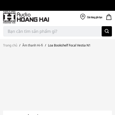
Giao nhanh miễn
Skip
phí
to
300k
content
Cửa hàng
gần bạn
Tìm
kiếm:
Trang chủ
/
Âm thanh Hi-fi
/
Loa Bookshelf Focal Vestia N1