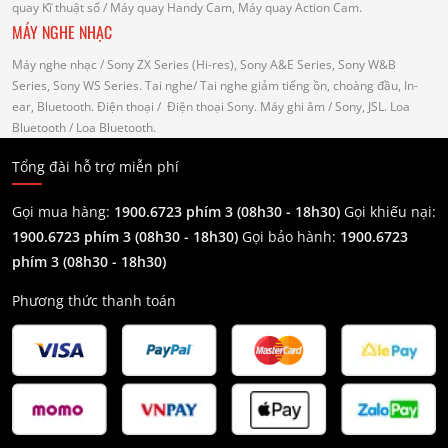
quay Kĩ thuật số
/ Máy quay Handy Cam, Máy quay Action Cam.
MÁY NGHE NHẠC
Máy nghe nhạc
/ Sony ZX Series (Hi-res), Sony A&E Series, Sony W&B
Series, Sony WS Series.
Tai nghe
/ Tai nghe giảm tiếng ồn, choàng đầu, In-
ear, Bluetooth.
Điện thoại
/ Điện thoại Sony.
Máy ghi âm
/ Sony, JSL.
Loa
Bluetooth
/ Loa Bluetooth.
Tổng đài hỗ trợ miễn phí
Gọi mua hàng:
1900.6723 phím 3 (08h30 - 18h30)
Gọi khiếu nại:
1900.6723 phím 3
(08h30 - 18h30)
Gọi bảo hành:
1900.6723
phím 3
(08h30 - 18h30)
Phương thức thanh toán