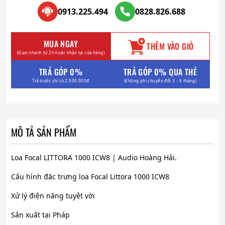
0913.225.494
0828.826.688
MUA NGAY
THÊM VÀO GIỎ
(Giao nhanh từ 2h hoặc nhận tại cửa hàng)
TRẢ GÓP 0%
TRẢ GÓP 0% QUA THẺ
Trả trước chỉ từ 2.000.000đ
(Không phí chuyển đổi 3 - 6 tháng)
MÔ TẢ SẢN PHẨM
Loa Focal LITTORA 1000 ICW8 | Audio Hoàng Hải.
Cấu hình đặc trưng loa Focal Littora 1000 ICW8
Xử lý điện năng tuyệt vời
Sản xuất tại Pháp