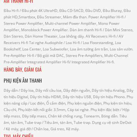
ÂM THANH HI-FI
Đầu Hi-fi
/ Đầu phát 4K UltraHD, Đầu CD-SACD, Đầu DVD, Đầu Bluray, Đầu
phát HD,Smartbox, Đầu Streamer, Mâm đĩa than.
Power Amplifier Hi-fi
/
Stereo Power Amplifier, Multi-channel Power Amplifier, Mono Power
Amplifier, Monoblock Power Amplifier.
Dàn âm thanh Hi-fi
/ Dàn Mini Stereo,
Dàn Stereo, Dàn Home Theater, Loa không dây.
AV Receivers Hi-fi
/ AV
Receivers Hi-fi
Tai nghe Audiophile
/
Loa Hi-fi
/ Loa Floorstanding, Loa
Bookshelf, Loa Center, Loa Subwoofer, Loa âm tường âm trần, Loa sân vườn.
Pre-Amplifier Hi-fi
/ Bộ giải mã DAC, Stereo Pre-Amplifiers, Multi-Channel
Pre-Amplifier
Integrated Amplifier Hi-fi
/ Integrated Amplifier Hi-fi.
HÀNG BÀY, GIẢM GIÁ
PHỤ KIỆN ÂM THANH
Dây dẫn
/ Dây loa, Dây nối cầu loa, Dây điện nguồn, Dây tín hiệu Analog, Dây
tín hiệu Digital, Dây tín hiệu HDMI, Dây tín hiệu USB, Dây tín hiệu Phono.
Phụ
kiện nâng cấp
/ Lọc điện, Ổ cắm điện, Phụ kiện nguồn điện, Phụ kiện tín hiệu,
Cầu chì, Phụ kiện kết nối giắc 3.5mm, Cáp tai nghe.
Phụ kiện đặc biệt
/ Hộp
tiếp mass, Dây tiếp mass, Chân kê chống rung, Tonearm, Bóng dẫn.
Tiêu
âm, tán âm, Tube trap
/ Tiêu âm, tán âm, Tube trap.
Dụng cụ vệ sinh DeOxit
/
Kệ máy, giá đỡ
/ Chân loa, Giá treo, Kệ máy.
TIVI, MÁY CHIẾU