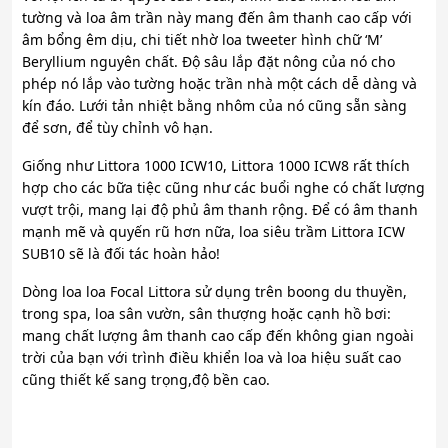
tường và loa âm trần này mang đến âm thanh cao cấp với
âm bổng êm dịu, chi tiết nhờ loa tweeter hình chữ ‘M’
Beryllium nguyên chất. Độ sâu lắp đặt nông của nó cho
phép nó lắp vào tường hoặc trần nhà một cách dễ dàng và
kín đáo. Lưới tản nhiệt bằng nhôm của nó cũng sẵn sàng
để sơn, để tùy chỉnh vô hạn.
Giống như Littora 1000 ICW10, Littora 1000 ICW8 rất thích
hợp cho các bữa tiệc cũng như các buổi nghe có chất lượng
vượt trội, mang lại độ phủ âm thanh rộng. Để có âm thanh
mạnh mẽ và quyến rũ hơn nữa, loa siêu trầm Littora ICW
SUB10 sẽ là đối tác hoàn hảo!
Dòng loa loa Focal Littora sử dụng trên boong du thuyền,
trong spa, loa sân vườn, sân thượng hoặc cạnh hồ bơi:
mang chất lượng âm thanh cao cấp đến không gian ngoài
trời của bạn với trình điều khiển loa và loa hiệu suất cao
cũng thiết kế sang trọng,độ bền cao.