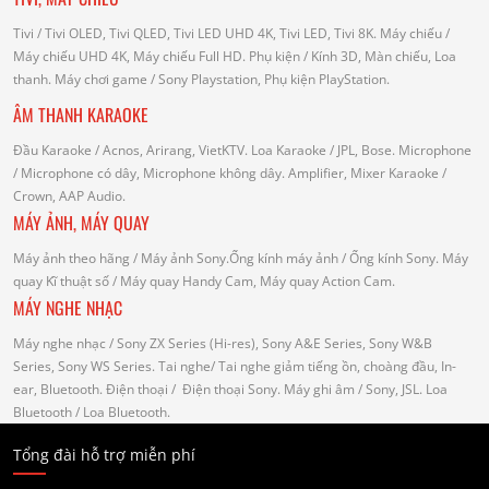
Tivi
/ Tivi OLED, Tivi QLED, Tivi LED UHD 4K, Tivi LED, Tivi 8K.
Máy chiếu
/
Máy chiếu UHD 4K, Máy chiếu Full HD.
Phụ kiện
/ Kính 3D, Màn chiếu, Loa
thanh.
Máy chơi game
/ Sony Playstation, Phụ kiện PlayStation.
ÂM THANH KARAOKE
Đầu Karaoke
/ Acnos, Arirang, VietKTV.
Loa Karaoke
/ JPL, Bose.
Microphone
/ Microphone có dây, Microphone không dây.
Amplifier, Mixer Karaoke
/
Crown, AAP Audio.
MÁY ẢNH, MÁY QUAY
Máy ảnh theo hãng
/ Máy ảnh Sony.Ống kính máy ảnh / Ống kính Sony.
Máy
quay Kĩ thuật số
/ Máy quay Handy Cam, Máy quay Action Cam.
MÁY NGHE NHẠC
Máy nghe nhạc
/ Sony ZX Series (Hi-res), Sony A&E Series, Sony W&B
Series, Sony WS Series.
Tai nghe
/ Tai nghe giảm tiếng ồn, choàng đầu, In-
ear, Bluetooth.
Điện thoại
/ Điện thoại Sony.
Máy ghi âm
/ Sony, JSL.
Loa
Bluetooth
/ Loa Bluetooth.
Tổng đài hỗ trợ miễn phí