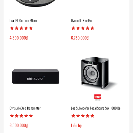
Loa JBL On Time Micro
Dynaudio Xeo Hub
4.390.000
₫
6.750.000
₫
Dynaudio Xeo Transmitter
Loa Subwoofer Focal Sopra SW 1000 Be
6.500.000
₫
Liên hệ