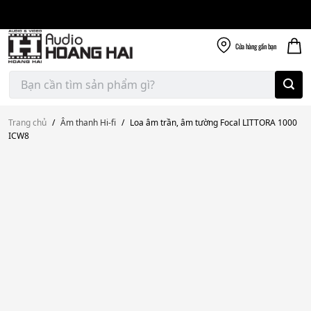
Giao nhanh miễn
Skip
phí
to
300k
content
Cửa hàng
gần bạn
Tìm
kiếm:
Trang chủ
/
Âm thanh Hi-fi
/
Loa âm trần, âm tường Focal LITTORA 1000
ICW8