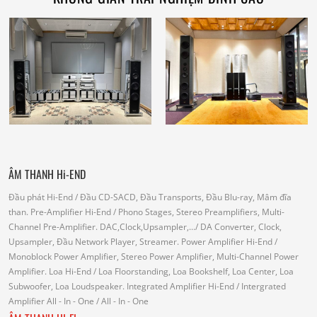
ÂM THANH Hi-END
Đầu phát Hi-End
/ Đầu CD-SACD, Đầu Transports, Đầu Blu-ray, Mâm đĩa
than.
Pre-Amplifier Hi-End
/ Phono Stages, Stereo Preamplifiers, Multi-
Channel Pre-Amplifier.
DAC,Clock,Upsampler,...
/ DA Converter, Clock,
Upsampler, Đầu Network Player, Streamer.
Power Amplifier Hi-End
/
Monoblock Power Amplifier, Stereo Power Amplifier, Multi-Channel Power
Amplifier.
Loa Hi-End
/ Loa Floorstanding, Loa Bookshelf, Loa Center, Loa
Subwoofer, Loa Loudspeaker.
Integrated Amplifier Hi-End
/ Intergrated
Amplifier
All - In - One
/ All - In - One