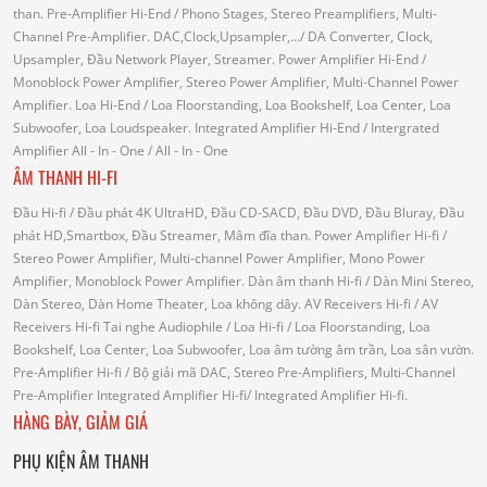
than.
Pre-Amplifier Hi-End
/ Phono Stages, Stereo Preamplifiers, Multi-
Channel Pre-Amplifier.
DAC,Clock,Upsampler,...
/ DA Converter, Clock,
Upsampler, Đầu Network Player, Streamer.
Power Amplifier Hi-End
/
Monoblock Power Amplifier, Stereo Power Amplifier, Multi-Channel Power
Amplifier.
Loa Hi-End
/ Loa Floorstanding, Loa Bookshelf, Loa Center, Loa
Subwoofer, Loa Loudspeaker.
Integrated Amplifier Hi-End
/ Intergrated
Amplifier
All - In - One
/ All - In - One
ÂM THANH HI-FI
Đầu Hi-fi
/ Đầu phát 4K UltraHD, Đầu CD-SACD, Đầu DVD, Đầu Bluray, Đầu
phát HD,Smartbox, Đầu Streamer, Mâm đĩa than.
Power Amplifier Hi-fi
/
Stereo Power Amplifier, Multi-channel Power Amplifier, Mono Power
Amplifier, Monoblock Power Amplifier.
Dàn âm thanh Hi-fi
/ Dàn Mini Stereo,
Dàn Stereo, Dàn Home Theater, Loa không dây.
AV Receivers Hi-fi
/ AV
Receivers Hi-fi
Tai nghe Audiophile
/
Loa Hi-fi
/ Loa Floorstanding, Loa
Bookshelf, Loa Center, Loa Subwoofer, Loa âm tường âm trần, Loa sân vườn.
Pre-Amplifier Hi-fi
/ Bộ giải mã DAC, Stereo Pre-Amplifiers, Multi-Channel
Pre-Amplifier
Integrated Amplifier Hi-fi
/ Integrated Amplifier Hi-fi.
HÀNG BÀY, GIẢM GIÁ
PHỤ KIỆN ÂM THANH