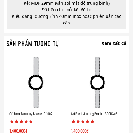
Kệ: MDF 29mm (ván sợi mật độ trung bình)
Độ bền cho mỗi kệ: 60 kg
Kiểu dáng: đường kính 40mm inox hoặc phiên bản cao
cấp
SẢN PHẨM TƯƠNG TỰ
Xem tất cả
Giá Focal Mounting BracketIC 1002
Giá Focal Mounting Bracket 300ICW6
1.400.000
₫
1.400.000
₫