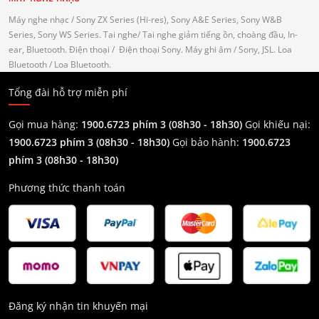
Máy nghe nhạc
/ Sony ZX Series (Hi-res), Sony A&E Series, Sony W&B
Series, Sony WS Series.
Tai nghe
/ Tai nghe giảm tiếng ồn, choàng đầu, In-
ear, Bluetooth.
Điện thoại
/ Điện thoại Sony.
Máy ghi âm
/ Sony, JSL.
Loa
Bluetooth
/ Loa Bluetooth.
Tổng đài hỗ trợ miễn phí
Gọi mua hàng:
1900.6723 phím 3 (08h30 - 18h30)
Gọi khiếu nại:
1900.6723 phím 3
(08h30 - 18h30)
Gọi bảo hành:
1900.6723
phím 3
(08h30 - 18h30)
Phương thức thanh toán
Đăng ký nhận tin khuyến mại