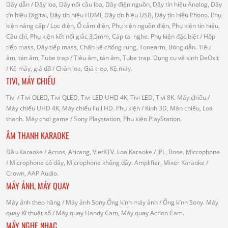
Dây dẫn
/ Dây loa, Dây nối cầu loa, Dây điện nguồn, Dây tín hiệu Analog, Dây
tín hiệu Digital, Dây tín hiệu HDMI, Dây tín hiệu USB, Dây tín hiệu Phono.
Phụ
kiện nâng cấp
/ Lọc điện, Ổ cắm điện, Phụ kiện nguồn điện, Phụ kiện tín hiệu,
Cầu chì, Phụ kiện kết nối giắc 3.5mm, Cáp tai nghe.
Phụ kiện đặc biệt
/ Hộp
tiếp mass, Dây tiếp mass, Chân kê chống rung, Tonearm, Bóng dẫn.
Tiêu
âm, tán âm, Tube trap
/ Tiêu âm, tán âm, Tube trap.
Dụng cụ vệ sinh DeOxit
/
Kệ máy, giá đỡ
/ Chân loa, Giá treo, Kệ máy.
TIVI, MÁY CHIẾU
Tivi
/ Tivi OLED, Tivi QLED, Tivi LED UHD 4K, Tivi LED, Tivi 8K.
Máy chiếu
/
Máy chiếu UHD 4K, Máy chiếu Full HD.
Phụ kiện
/ Kính 3D, Màn chiếu, Loa
thanh.
Máy chơi game
/ Sony Playstation, Phụ kiện PlayStation.
ÂM THANH KARAOKE
Đầu Karaoke
/ Acnos, Arirang, VietKTV.
Loa Karaoke
/ JPL, Bose.
Microphone
/ Microphone có dây, Microphone không dây.
Amplifier, Mixer Karaoke
/
Crown, AAP Audio.
MÁY ẢNH, MÁY QUAY
Máy ảnh theo hãng
/ Máy ảnh Sony.Ống kính máy ảnh / Ống kính Sony.
Máy
quay Kĩ thuật số
/ Máy quay Handy Cam, Máy quay Action Cam.
MÁY NGHE NHẠC