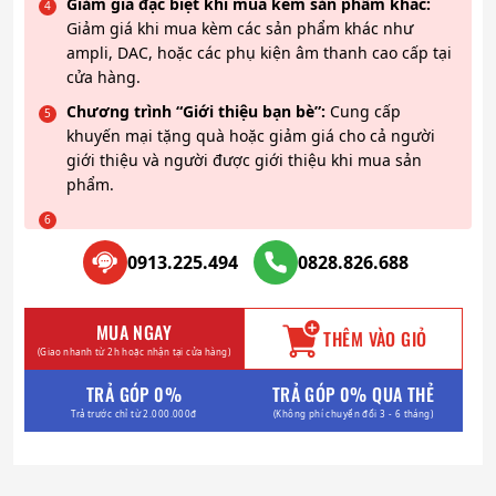
Giảm giá đặc biệt khi mua kèm sản phẩm khác:
Giảm giá khi mua kèm các sản phẩm khác như
ampli, DAC, hoặc các phụ kiện âm thanh cao cấp tại
cửa hàng.
Chương trình “Giới thiệu bạn bè”:
Cung cấp
khuyến mại tặng quà hoặc giảm giá cho cả người
giới thiệu và người được giới thiệu khi mua sản
phẩm.
0913.225.494
0828.826.688
MUA NGAY
THÊM VÀO GIỎ
(Giao nhanh từ 2h hoặc nhận tại cửa hàng)
TRẢ GÓP 0%
TRẢ GÓP 0% QUA THẺ
Trả trước chỉ từ 2.000.000đ
(Không phí chuyển đổi 3 - 6 tháng)