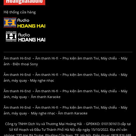
Hệ thống cửa hàng
Âm thanh Hi-End
–
Âm thanh Hi-fi
–
Phụ kiện âm thanh
Tivi, Máy chiếu
-
Máy
ảnh
-
Điện thoại Sony
Âm thanh Hi-End
–
Âm thanh Hi-fi
–
Phụ kiện âm thanh
Tivi, Máy chiếu
-
Máy
ảnh, máy quay
-
Máy nghe nhạc
Âm thanh Hi-End
–
Âm thanh Hi-fi
–
Phụ kiện âm thanh
Tivi, Máy chiếu
-
Máy
ảnh, máy quay
-
Âm thanh Karaoke
Âm thanh Hi-End
–
Âm thanh Hi-fi
–
Phụ kiện âm thanh
Tivi, Máy chiếu
-
Máy
ảnh, máy quay
-
Máy nghe nhạc
-
Âm thanh Karaoke
Công ty TNHH Dịch Vụ và Thương Mại Hoàng Hải - GPĐKKD: 0101301613 cấp tại
Sở Kế Hoạch và Đầu Tư Thành Phố Hà Nội cấp ngày 15/10/2022. Địa chỉ văn
phòng: 23D Hai Bà Trưng, Phường Cửa Nam, TP. Hà Nội. Điện thoại: 0828.826.688,