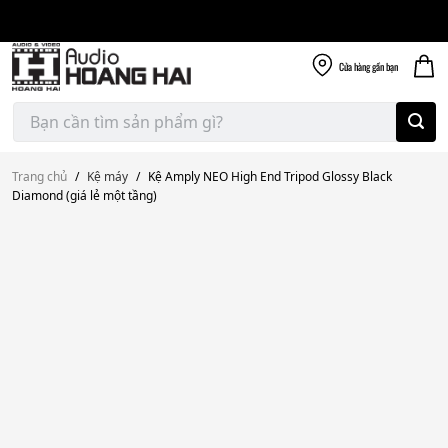
Giao nhanh miễn
Skip
phí
to
300k
content
Cửa hàng
gần bạn
Tìm
kiếm:
Trang chủ
/
Kệ máy
/
Kệ Amply NEO High End Tripod Glossy Black
Diamond (giá lẻ một tầng)