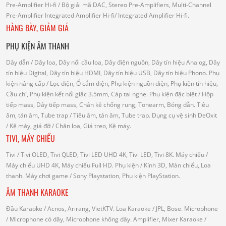
Pre-Amplifier Hi-fi
/ Bộ giải mã DAC, Stereo Pre-Amplifiers, Multi-Channel
Pre-Amplifier
Integrated Amplifier Hi-fi
/ Integrated Amplifier Hi-fi.
HÀNG BÀY, GIẢM GIÁ
PHỤ KIỆN ÂM THANH
Dây dẫn
/ Dây loa, Dây nối cầu loa, Dây điện nguồn, Dây tín hiệu Analog, Dây
tín hiệu Digital, Dây tín hiệu HDMI, Dây tín hiệu USB, Dây tín hiệu Phono.
Phụ
kiện nâng cấp
/ Lọc điện, Ổ cắm điện, Phụ kiện nguồn điện, Phụ kiện tín hiệu,
Cầu chì, Phụ kiện kết nối giắc 3.5mm, Cáp tai nghe.
Phụ kiện đặc biệt
/ Hộp
tiếp mass, Dây tiếp mass, Chân kê chống rung, Tonearm, Bóng dẫn.
Tiêu
âm, tán âm, Tube trap
/ Tiêu âm, tán âm, Tube trap.
Dụng cụ vệ sinh DeOxit
/
Kệ máy, giá đỡ
/ Chân loa, Giá treo, Kệ máy.
TIVI, MÁY CHIẾU
Tivi
/ Tivi OLED, Tivi QLED, Tivi LED UHD 4K, Tivi LED, Tivi 8K.
Máy chiếu
/
Máy chiếu UHD 4K, Máy chiếu Full HD.
Phụ kiện
/ Kính 3D, Màn chiếu, Loa
thanh.
Máy chơi game
/ Sony Playstation, Phụ kiện PlayStation.
ÂM THANH KARAOKE
Đầu Karaoke
/ Acnos, Arirang, VietKTV.
Loa Karaoke
/ JPL, Bose.
Microphone
/ Microphone có dây, Microphone không dây.
Amplifier, Mixer Karaoke
/