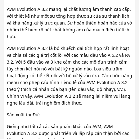
AVM Evolution A 3.2 mang lại chất lượng âm thanh cao cấp,
với thiết kế như một sự tổng hợp thực sự của sự thanh lịch
và khả năng xử lý trực quan. Sự hoàn thiện hoàn hảo của vỏ
nhôm thể hiện rõ nét chất lượng âm của mạch điện tử tích
hợp.
AVM Evolution A 3.2 là bộ khuếch đại tích hợp rất linh hoạt
và chia sẻ các giá trị cốt lõi với các mẫu đầu vào A 5.2 và PA
3.2. Với 5 đầu vào và 3 khe cắm cho các mô-đun trình cắm
tùy chọn kết nối nó với bất kỳ nguồn nào. Loa siêu trầm
hoạt động có thể kết nối với bộ xử lý vào / ra. Các chức năng
menu cho phép cấu hình riêng lẻ của AVM Evolution A 3.2
theo ý thích cá nhân của bạn (tên đầu vào, độ nhạy), v.v.).
Chính vì vậy, AVM Evolution A 3.2 sẽ mang lại niềm vui lắng
nghe lâu dài, trải nghiệm đích thực.
Sản xuất tại Đức
Giống như tất cả các sản phẩm khác của AVM, AVM
Evolution A 3.2 được phát triển và lắp ráp cẩn thận bởi các