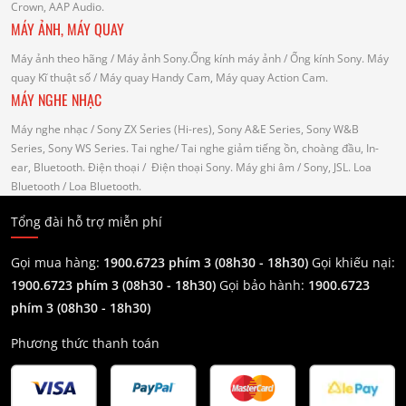
Crown, AAP Audio.
MÁY ẢNH, MÁY QUAY
Máy ảnh theo hãng
/ Máy ảnh Sony.Ống kính máy ảnh / Ống kính Sony.
Máy
quay Kĩ thuật số
/ Máy quay Handy Cam, Máy quay Action Cam.
MÁY NGHE NHẠC
Máy nghe nhạc
/ Sony ZX Series (Hi-res), Sony A&E Series, Sony W&B
Series, Sony WS Series.
Tai nghe
/ Tai nghe giảm tiếng ồn, choàng đầu, In-
ear, Bluetooth.
Điện thoại
/ Điện thoại Sony.
Máy ghi âm
/ Sony, JSL.
Loa
Bluetooth
/ Loa Bluetooth.
Tổng đài hỗ trợ miễn phí
Gọi mua hàng:
1900.6723 phím 3 (08h30 - 18h30)
Gọi khiếu nại:
1900.6723 phím 3
(08h30 - 18h30)
Gọi bảo hành:
1900.6723
phím 3
(08h30 - 18h30)
Phương thức thanh toán