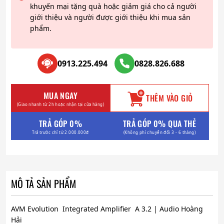
khuyến mại tặng quà hoặc giảm giá cho cả người
giới thiệu và người được giới thiệu khi mua sản
phẩm.
0913.225.494
0828.826.688
MUA NGAY
THÊM VÀO GIỎ
(Giao nhanh từ 2h hoặc nhận tại cửa hàng)
TRẢ GÓP 0%
TRẢ GÓP 0% QUA THẺ
Trả trước chỉ từ 2.000.000đ
(Không phí chuyển đổi 3 - 6 tháng)
MÔ TẢ SẢN PHẨM
AVM Evolution Integrated Amplifier A 3.2 | Audio Hoàng
Hải