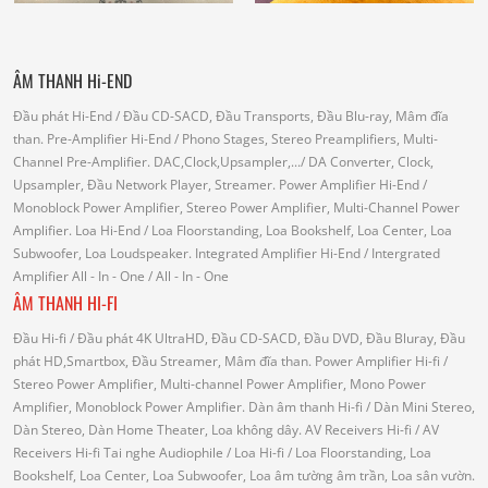
ÂM THANH Hi-END
Đầu phát Hi-End
/ Đầu CD-SACD, Đầu Transports, Đầu Blu-ray, Mâm đĩa
than.
Pre-Amplifier Hi-End
/ Phono Stages, Stereo Preamplifiers, Multi-
Channel Pre-Amplifier.
DAC,Clock,Upsampler,...
/ DA Converter, Clock,
Upsampler, Đầu Network Player, Streamer.
Power Amplifier Hi-End
/
Monoblock Power Amplifier, Stereo Power Amplifier, Multi-Channel Power
Amplifier.
Loa Hi-End
/ Loa Floorstanding, Loa Bookshelf, Loa Center, Loa
Subwoofer, Loa Loudspeaker.
Integrated Amplifier Hi-End
/ Intergrated
Amplifier
All - In - One
/ All - In - One
ÂM THANH HI-FI
Đầu Hi-fi
/ Đầu phát 4K UltraHD, Đầu CD-SACD, Đầu DVD, Đầu Bluray, Đầu
phát HD,Smartbox, Đầu Streamer, Mâm đĩa than.
Power Amplifier Hi-fi
/
Stereo Power Amplifier, Multi-channel Power Amplifier, Mono Power
Amplifier, Monoblock Power Amplifier.
Dàn âm thanh Hi-fi
/ Dàn Mini Stereo,
Dàn Stereo, Dàn Home Theater, Loa không dây.
AV Receivers Hi-fi
/ AV
Receivers Hi-fi
Tai nghe Audiophile
/
Loa Hi-fi
/ Loa Floorstanding, Loa
Bookshelf, Loa Center, Loa Subwoofer, Loa âm tường âm trần, Loa sân vườn.