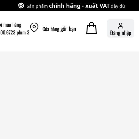
chính hãng - xuất VAT
Sản phẩm
đầy đủ
ọi mua hàng
gần bạn
Cửa hàng
900.6723 phím 3
Đăng nhập