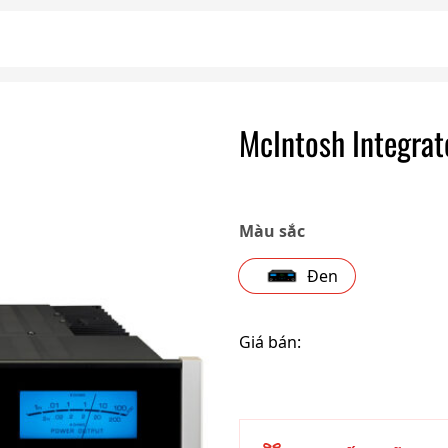
McIntosh Integra
Màu sắc
Đen
Giá bán: