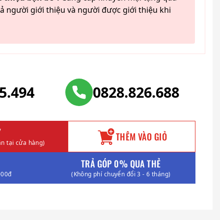
ả người giới thiệu và người được giới thiệu khi
25.494
0828.826.688
Y
THÊM VÀO GIỎ
n tại cửa hàng)
TRẢ GÓP 0% QUA THẺ
000đ
(Không phí chuyển đổi 3 - 6 tháng)