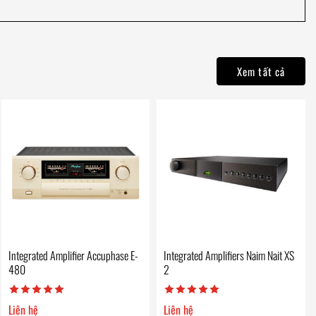
Xem tất cả
Integrated Amplifier Accuphase E-
Integrated Amplifiers Naim Nait XS
480
2
Liên hệ
Liên hệ