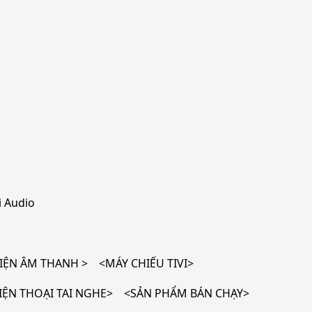
 Audio
ỆN ÂM THANH > <MÁY CHIẾU TIVI>
ỆN THOẠI TAI NGHE> <SẢN PHẨM BÁN CHẠY>