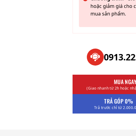
hoặc giảm giá cho c
mua sản phẩm.
0913.2
MUA NGA
(Giao nhanh từ 2h hoặc nhậ
TRẢ GÓP 0%
Trả trước chỉ từ 2.000.