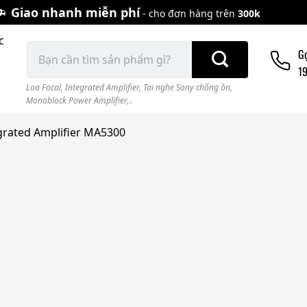
Giao nhanh miễn phí
- cho đơn hàng trên
300k
c
Tìm
G
kiếm:
1
Loa Focal
,
Integrated Amplifier
,
Tai nghe Sony chống ồn
,
Monoblock Power Amplifier,..
grated Amplifier MA5300