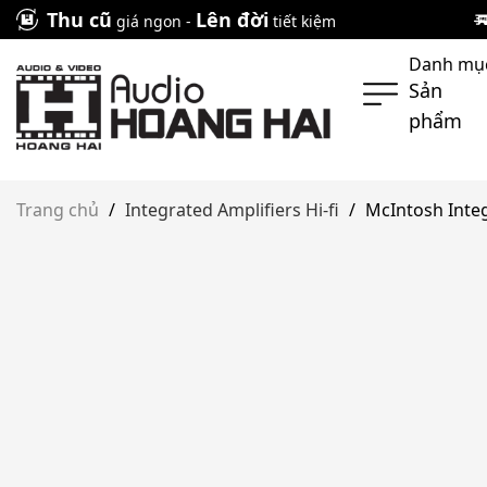
Skip
Thu cũ
Lên đời
giá ngon -
tiết kiệm
to
Danh mụ
content
Sản
phẩm
Trang chủ
/
Integrated Amplifiers Hi-fi
/
McIntosh Inte