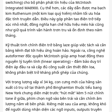
switching) cho bộ phận phát tín hiệu của McIntosh
Integrated MA8900. Cụ thể hơn, các dây dẫn được mạ bạch
kim Ruthenium (một kim loại quý hiếm) nhằm tối ưu hóa
đặc tính truyền dẫn. Điều này góp phần tạo điện trở tiếp
xúc nhỏ nhất, đồng nghĩa hạn chế hữu hiệu méo hài cũng
như giữ quá trình vận hành trơn tru và ổn định theo năm
tháng.
Kỹ thuật tinh chỉnh điện trở bằng laze giúp việc tách và cân
bằng kênh đạt tới hiệu ứng hoàn hảo. Ngoài ra, công nghệ
autoformer độc quyền McIntosh giúp amp hoạt động theo
nguyên lý tuyến tính (linear operating) – đảm bảo duy trì
điện áp đầu ra và cấp đủ công suất cần thiết đến loa,
không phân biệt trở kháng phối ghép của chúng.
Với trọng lượng xấp xỉ 34 kg, con cưng mới của hãng sản
xuất có trụ sở tại thành phố Binghamton thuộc tiểu bang
New York chưng diện mặt trước “hút mắt” kèm 5 nút chỉnh
tone ở giữa, phím chọn ngõ vào bên trái và cân chỉnh âm
lượng nằm về bên phải. Riêng mặt sau của amp, không khó
để người dùng nhận diện các ngõ inputs, outputs truyền