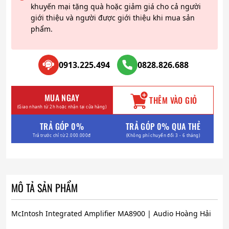
khuyến mại tặng quà hoặc giảm giá cho cả người
giới thiệu và người được giới thiệu khi mua sản
phẩm.
0913.225.494
0828.826.688
MUA NGAY
THÊM VÀO GIỎ
(Giao nhanh từ 2h hoặc nhận tại cửa hàng)
TRẢ GÓP 0%
TRẢ GÓP 0% QUA THẺ
Trả trước chỉ từ 2.000.000đ
(Không phí chuyển đổi 3 - 6 tháng)
MÔ TẢ SẢN PHẨM
McIntosh Integrated Amplifier MA8900 | Audio Hoàng Hải