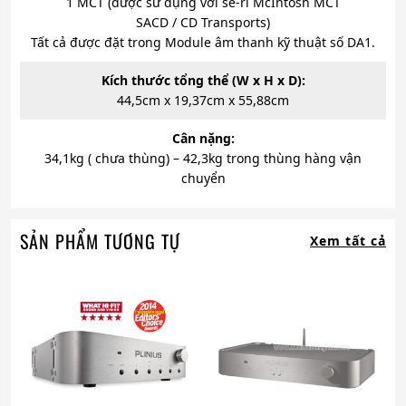
1 MCT (được sử dụng với sê-ri McIntosh MCT
SACD / CD Transports)
Tất cả được đặt trong Module âm thanh kỹ thuật số DA1.
Kích thước tổng thể (W x H x D):
44,5cm x 19,37cm x 55,88cm
Cân nặng:
34,1kg ( chưa thùng) – 42,3kg trong thùng hàng vận
chuyển
SẢN PHẨM TƯƠNG TỰ
Xem tất cả