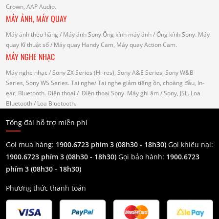
Crown, AAP Audio.
MÁY ẢNH, MÁY QUAY
Máy ảnh theo hãng
/ Máy ảnh Sony.Ống kính máy ảnh / Ống kính Sony.
Máy
quay Kĩ thuật số
/ Máy quay Handy Cam, Máy quay Action Cam.
MÁY NGHE NHẠC
Máy nghe nhạc
/ Sony ZX Series (Hi-res), Sony A&E Series, Sony W&B
Series, Sony WS Series.
Tai nghe
/ Tai nghe giảm tiếng ồn, choàng đầu, In-
ear, Bluetooth.
Điện thoại
/ Điện thoại Sony.
Máy ghi âm
/ Sony, JSL.
Loa
Bluetooth
/ Loa Bluetooth.
Tổng đài hỗ trợ miễn phí
Gọi mua hàng:
1900.6723 phím 3 (08h30 - 18h30)
Gọi khiếu nại:
1900.6723 phím 3
(08h30 - 18h30)
Gọi bảo hành:
1900.6723
phím 3
(08h30 - 18h30)
Phương thức thanh toán