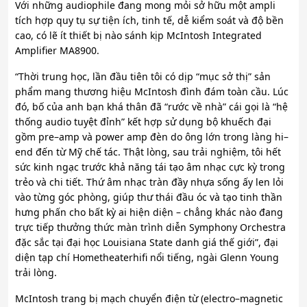
Với những audiophile đang mong mỏi sở hữu một ampli
tích hợp quy tụ sự tiện ích, tinh tế, dễ kiểm soát và độ bền
cao, có lẽ ít thiết bị nào sánh kịp McIntosh Integrated
Amplifier MA8900.
“Thời trung học, lần đầu tiên tôi có dịp “mục sở thị” sản
phẩm mang thương hiệu McIntosh đình đám toàn cầu. Lúc
đó, bố của anh bạn khá thân đã “rước về nhà” cái gọi là “hệ
thống audio tuyệt đỉnh” kết hợp sử dụng bộ khuếch đại
gồm pre–amp và power amp đèn do ông lớn trong làng hi–
end đến từ Mỹ chế tác. Thật lòng, sau trải nghiệm, tôi hết
sức kinh ngạc trước khả năng tái tạo âm nhạc cực kỳ trong
trẻo và chi tiết. Thứ âm nhạc tràn đầy nhựa sống ấy len lỏi
vào từng góc phòng, giúp thư thái đầu óc và tạo tinh thần
hưng phấn cho bất kỳ ai hiện diện – chẳng khác nào đang
trực tiếp thưởng thức màn trình diễn Symphony Orchestra
đặc sắc tại đại học Louisiana State danh giá thế giới”, đại
diện tạp chí Hometheaterhifi nổi tiếng, ngài Glenn Young
trải lòng.
McIntosh trang bị mạch chuyển điện từ (electro–magnetic