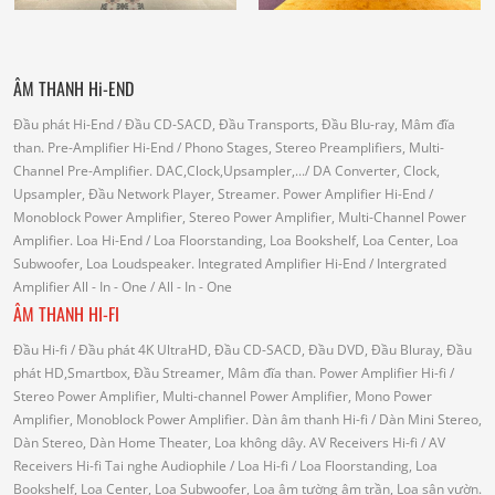
ÂM THANH Hi-END
Đầu phát Hi-End
/ Đầu CD-SACD, Đầu Transports, Đầu Blu-ray, Mâm đĩa
than.
Pre-Amplifier Hi-End
/ Phono Stages, Stereo Preamplifiers, Multi-
Channel Pre-Amplifier.
DAC,Clock,Upsampler,...
/ DA Converter, Clock,
Upsampler, Đầu Network Player, Streamer.
Power Amplifier Hi-End
/
Monoblock Power Amplifier, Stereo Power Amplifier, Multi-Channel Power
Amplifier.
Loa Hi-End
/ Loa Floorstanding, Loa Bookshelf, Loa Center, Loa
Subwoofer, Loa Loudspeaker.
Integrated Amplifier Hi-End
/ Intergrated
Amplifier
All - In - One
/ All - In - One
ÂM THANH HI-FI
Đầu Hi-fi
/ Đầu phát 4K UltraHD, Đầu CD-SACD, Đầu DVD, Đầu Bluray, Đầu
phát HD,Smartbox, Đầu Streamer, Mâm đĩa than.
Power Amplifier Hi-fi
/
Stereo Power Amplifier, Multi-channel Power Amplifier, Mono Power
Amplifier, Monoblock Power Amplifier.
Dàn âm thanh Hi-fi
/ Dàn Mini Stereo,
Dàn Stereo, Dàn Home Theater, Loa không dây.
AV Receivers Hi-fi
/ AV
Receivers Hi-fi
Tai nghe Audiophile
/
Loa Hi-fi
/ Loa Floorstanding, Loa
Bookshelf, Loa Center, Loa Subwoofer, Loa âm tường âm trần, Loa sân vườn.