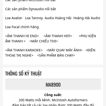
Các sản phẩm Dynaudio nổi bật
Loa Avalon Loa Tannoy Audio Hoàng Hải Hoàng Hải Audio
Loa Focal chính hãng
<ÂM THANH HI END> <ÂM THANH HIFI> <PHỤ KIỆN
ÂM THANH > <MÁY CHIẾU TIVI>
<ÂM THANH KARAOKE> <MÁY QUAY MÁY ẢNH> <ĐIỆN
THOẠI TAI NGHE> <SẢN PHẨM BÁN CHẠY>
THÔNG SỐ KỸ THUẬT
MA8900
Công suất:
200 Watts mỗi kênh. McIntosh Autoformers
đảm bảo tất cả các loa nhận được 200 Watts đầy đủ