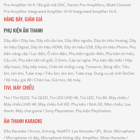
Pre-Amplifier Hi-fi
/ Bộ giải mã DAC, Stereo Pre-Amplifiers, Multi-Channel
Pre-Amplifier
Integrated Amplifier Hi-fi
/ Integrated Amplifier Hi-fi.
HÀNG BÀY, GIẢM GIÁ
PHỤ KIỆN ÂM THANH
Dây dẫn
/ Dây loa, Dây nối cầu loa, Dây điện nguồn, Dây tín hiệu Analog, Dây
tín hiệu Digital, Dây tín hiệu HDMI, Dây tín hiệu USB, Dây tín hiệu Phono.
Phụ
kiện nâng cấp
/ Lọc điện, Ổ cắm điện, Phụ kiện nguồn điện, Phụ kiện tín hiệu,
Cầu chì, Phụ kiện kết nối giắc 3.5mm, Cáp tai nghe.
Phụ kiện đặc biệt
/ Hộp
tiếp mass, Dây tiếp mass, Chân kê chống rung, Tonearm, Bóng dẫn.
Tiêu
âm, tán âm, Tube trap
/ Tiêu âm, tán âm, Tube trap.
Dụng cụ vệ sinh DeOxit
/
Kệ máy, giá đỡ
/ Chân loa, Giá treo, Kệ máy.
TIVI, MÁY CHIẾU
Tivi
/ Tivi OLED, Tivi QLED, Tivi LED UHD 4K, Tivi LED, Tivi 8K.
Máy chiếu
/
Máy chiếu UHD 4K, Máy chiếu Full HD.
Phụ kiện
/ Kính 3D, Màn chiếu, Loa
thanh.
Máy chơi game
/ Sony Playstation, Phụ kiện PlayStation.
ÂM THANH KARAOKE
Đầu Karaoke
/ Acnos, Arirang, VietKTV.
Loa Karaoke
/ JPL, Bose.
Microphone
/ Microphone có dây, Microphone không dây.
Amplifier, Mixer Karaoke
/