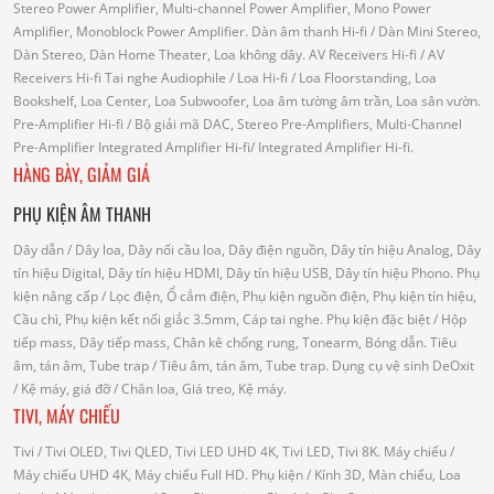
Stereo Power Amplifier, Multi-channel Power Amplifier, Mono Power
Amplifier, Monoblock Power Amplifier.
Dàn âm thanh Hi-fi
/ Dàn Mini Stereo,
Dàn Stereo, Dàn Home Theater, Loa không dây.
AV Receivers Hi-fi
/ AV
Receivers Hi-fi
Tai nghe Audiophile
/
Loa Hi-fi
/ Loa Floorstanding, Loa
Bookshelf, Loa Center, Loa Subwoofer, Loa âm tường âm trần, Loa sân vườn.
Pre-Amplifier Hi-fi
/ Bộ giải mã DAC, Stereo Pre-Amplifiers, Multi-Channel
Pre-Amplifier
Integrated Amplifier Hi-fi
/ Integrated Amplifier Hi-fi.
HÀNG BÀY, GIẢM GIÁ
PHỤ KIỆN ÂM THANH
Dây dẫn
/ Dây loa, Dây nối cầu loa, Dây điện nguồn, Dây tín hiệu Analog, Dây
tín hiệu Digital, Dây tín hiệu HDMI, Dây tín hiệu USB, Dây tín hiệu Phono.
Phụ
kiện nâng cấp
/ Lọc điện, Ổ cắm điện, Phụ kiện nguồn điện, Phụ kiện tín hiệu,
Cầu chì, Phụ kiện kết nối giắc 3.5mm, Cáp tai nghe.
Phụ kiện đặc biệt
/ Hộp
tiếp mass, Dây tiếp mass, Chân kê chống rung, Tonearm, Bóng dẫn.
Tiêu
âm, tán âm, Tube trap
/ Tiêu âm, tán âm, Tube trap.
Dụng cụ vệ sinh DeOxit
/
Kệ máy, giá đỡ
/ Chân loa, Giá treo, Kệ máy.
TIVI, MÁY CHIẾU
Tivi
/ Tivi OLED, Tivi QLED, Tivi LED UHD 4K, Tivi LED, Tivi 8K.
Máy chiếu
/
Máy chiếu UHD 4K, Máy chiếu Full HD.
Phụ kiện
/ Kính 3D, Màn chiếu, Loa