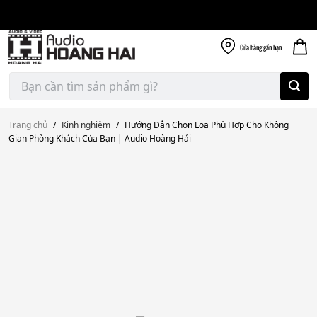
Giao nhanh miễn
Skip
phí
to
300k
content
Cửa hàng
gần bạn
Tìm
kiếm:
Trang chủ
/
Kinh nghiệm
/
Hướng Dẫn Chọn Loa Phù Hợp Cho Không
Gian Phòng Khách Của Bạn | Audio Hoàng Hải