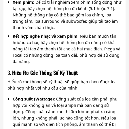
Xem phim
: Để có trải nghiệm xem phim sống động như
tại rạp, hãy chọn hệ thống loa đa kênh (5.1 hoặc 7.1).
Những hệ thống này có thể bao gồm loa chính, loa
trung tâm, loa surround và subwoofer, giúp tái tạo âm
thanh vòm chân thực.
Kết hợp nghe nhạc và xem phim
: Nếu bạn muốn tận
hưởng cả hai, hãy chọn hệ thống loa đa năng có khả
năng tái tạo âm thanh tốt cho cả hai mục đích. Piega và
Focal có những dòng loa toàn dải, phù hợp để sử dụng
đa năng.
3.
Hiểu Rõ Các Thông Số Kỹ Thuật
Hiểu rõ các thông số kỹ thuật sẽ giúp bạn chọn được loa
phù hợp nhất với nhu cầu của mình.
Công suất (Wattage)
: Công suất của loa cần phải phù
hợp với không gian và loại ampli mà bạn đang sử
dụng. Công suất càng cao thì âm lượng phát ra càng
lớn, nhưng không phải lúc nào cũng tốt hơn. Nếu loa
quá mạnh so với diện tích phòng, âm thanh có thể bị