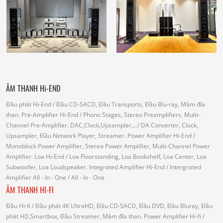
ÂM THANH Hi-END
Đầu phát Hi-End
/ Đầu CD-SACD, Đầu Transports, Đầu Blu-ray, Mâm đĩa
than.
Pre-Amplifier Hi-End
/ Phono Stages, Stereo Preamplifiers, Multi-
Channel Pre-Amplifier.
DAC,Clock,Upsampler,...
/ DA Converter, Clock,
Upsampler, Đầu Network Player, Streamer.
Power Amplifier Hi-End
/
Monoblock Power Amplifier, Stereo Power Amplifier, Multi-Channel Power
Amplifier.
Loa Hi-End
/ Loa Floorstanding, Loa Bookshelf, Loa Center, Loa
Subwoofer, Loa Loudspeaker.
Integrated Amplifier Hi-End
/ Intergrated
Amplifier
All - In - One
/ All - In - One
ÂM THANH HI-FI
Đầu Hi-fi
/ Đầu phát 4K UltraHD, Đầu CD-SACD, Đầu DVD, Đầu Bluray, Đầu
phát HD,Smartbox, Đầu Streamer, Mâm đĩa than.
Power Amplifier Hi-fi
/