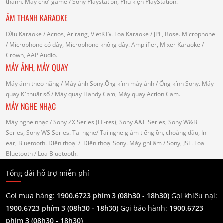
thanh.
Máy chơi game
/ Sony Playstation, Phụ kiện PlayStation.
ÂM THANH KARAOKE
Đầu Karaoke
/ Acnos, Arirang, VietKTV.
Loa Karaoke
/ JPL, Bose.
Microphone
/ Microphone có dây, Microphone không dây.
Amplifier, Mixer Karaoke
/
Crown, AAP Audio.
MÁY ẢNH, MÁY QUAY
Máy ảnh theo hãng
/ Máy ảnh Sony.Ống kính máy ảnh / Ống kính Sony.
Máy
quay Kĩ thuật số
/ Máy quay Handy Cam, Máy quay Action Cam.
MÁY NGHE NHẠC
Máy nghe nhạc
/ Sony ZX Series (Hi-res), Sony A&E Series, Sony W&B
Series, Sony WS Series.
Tai nghe
/ Tai nghe giảm tiếng ồn, choàng đầu, In-
ear, Bluetooth.
Điện thoại
/ Điện thoại Sony.
Máy ghi âm
/ Sony, JSL.
Loa
Bluetooth
/ Loa Bluetooth.
Tổng đài hỗ trợ miễn phí
Gọi mua hàng:
1900.6723 phím 3 (08h30 - 18h30)
Gọi khiếu nại:
1900.6723 phím 3
(08h30 - 18h30)
Gọi bảo hành:
1900.6723
phím 3
(08h30 - 18h30)