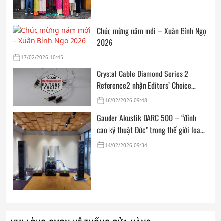
Chúc mừng năm mới – Xuân Bính Ngọ
2026
17/02/2026 10:45
Crystal Cable Diamond Series 2
Reference2 nhận Editors’ Choice
Award: Dedicated Audio 2026 từ The
16/02/2026 09:48
Absolute Sound
Gauder Akustik DARC 500 – “đỉnh
cao kỹ thuật Đức” trong thế giới loa
hi-end tham chiếu
14/02/2026 09:34