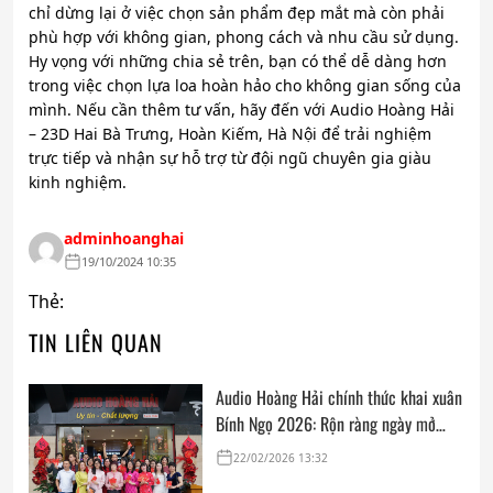
chỉ dừng lại ở việc chọn sản phẩm đẹp mắt mà còn phải
phù hợp với không gian, phong cách và nhu cầu sử dụng.
Hy vọng với những chia sẻ trên, bạn có thể dễ dàng hơn
trong việc chọn lựa loa hoàn hảo cho không gian sống của
mình. Nếu cần thêm tư vấn, hãy đến với Audio Hoàng Hải
– 23D Hai Bà Trưng, Hoàn Kiếm, Hà Nội để trải nghiệm
trực tiếp và nhận sự hỗ trợ từ đội ngũ chuyên gia giàu
kinh nghiệm.
adminhoanghai
19/10/2024 10:35
Thẻ:
TIN LIÊN QUAN
Audio Hoàng Hải chính thức khai xuân
Bính Ngọ 2026: Rộn ràng ngày mở
cửa, trọn vẹn lời chúc đầu năm
22/02/2026 13:32