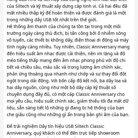
của Siltech và kỹ thuật xây dựng cáp tinh vi. Cả hai đều đã
mất nhiều thập kỷ để hoàn thiện và được đánh giá là một
trong những dây USB tốt nhất trên thế giới.
Hệ thống âm thanh của chúng ta tồn tại trong một môi
trường ngày càng thù địch, bị tấn công bởi ô nhiễm sóng
vô tuyến, các thiết bị không dây, điện thoại di động và máy
tính ngày càng nhiều. Tuy nhiên, Classic Anniversary mang
đến hiệu suất âm nhạc được cải thiện, nền im lặng và độ
méo tiếng thấp mang đến âm nhạc phong phú với độ chi
tiết và chiều sâu, màu sắc và trọng lượng âm chính xác,
phản ứng thoáng qua nhanh như chớp và sự thay đổi đột
ngột trong dải động. Với bốn cấp độ kết nối, ba dây loa và
hai dây nguồn, cũng như một bộ dây cáp kỹ thuật số
chuyên dụng đầy đủ, có một cáp Classic Anniversary cho
mọi yêu cầu, hiệu suất chính xác, giảm thiểu tối đa mất dữ
liệu, sẵn sàng tiết lộ những gì đang bị hệ thống của bạn
che giấu cũng như những gì ẩn trong bản ghi âm của bạn.
Để trải nghiệm Dây tín hiệu USB Siltech Classic
Anniversary, quý khách có thể đến trực tiếp showroom