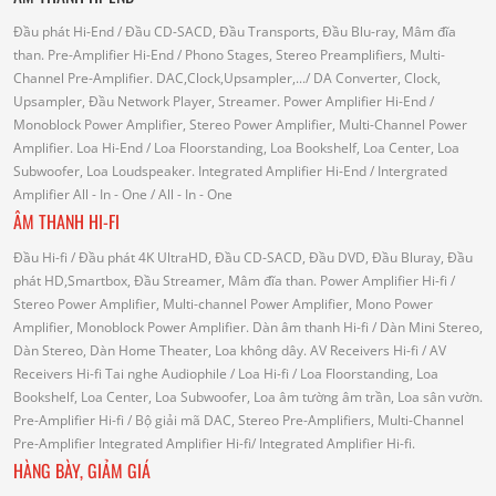
Đầu phát Hi-End
/ Đầu CD-SACD, Đầu Transports, Đầu Blu-ray, Mâm đĩa
than.
Pre-Amplifier Hi-End
/ Phono Stages, Stereo Preamplifiers, Multi-
Channel Pre-Amplifier.
DAC,Clock,Upsampler,...
/ DA Converter, Clock,
Upsampler, Đầu Network Player, Streamer.
Power Amplifier Hi-End
/
Monoblock Power Amplifier, Stereo Power Amplifier, Multi-Channel Power
Amplifier.
Loa Hi-End
/ Loa Floorstanding, Loa Bookshelf, Loa Center, Loa
Subwoofer, Loa Loudspeaker.
Integrated Amplifier Hi-End
/ Intergrated
Amplifier
All - In - One
/ All - In - One
ÂM THANH HI-FI
Đầu Hi-fi
/ Đầu phát 4K UltraHD, Đầu CD-SACD, Đầu DVD, Đầu Bluray, Đầu
phát HD,Smartbox, Đầu Streamer, Mâm đĩa than.
Power Amplifier Hi-fi
/
Stereo Power Amplifier, Multi-channel Power Amplifier, Mono Power
Amplifier, Monoblock Power Amplifier.
Dàn âm thanh Hi-fi
/ Dàn Mini Stereo,
Dàn Stereo, Dàn Home Theater, Loa không dây.
AV Receivers Hi-fi
/ AV
Receivers Hi-fi
Tai nghe Audiophile
/
Loa Hi-fi
/ Loa Floorstanding, Loa
Bookshelf, Loa Center, Loa Subwoofer, Loa âm tường âm trần, Loa sân vườn.
Pre-Amplifier Hi-fi
/ Bộ giải mã DAC, Stereo Pre-Amplifiers, Multi-Channel
Pre-Amplifier
Integrated Amplifier Hi-fi
/ Integrated Amplifier Hi-fi.
HÀNG BÀY, GIẢM GIÁ