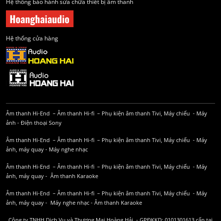
Hệ thống bảo hành sửa chữa thiết bị âm thanh
Hệ thống cửa hàng
Âm thanh Hi-End
–
Âm thanh Hi-fi
–
Phụ kiện âm thanh
Tivi, Máy chiếu
-
Máy
ảnh
-
Điện thoại Sony
Âm thanh Hi-End
–
Âm thanh Hi-fi
–
Phụ kiện âm thanh
Tivi, Máy chiếu
-
Máy
ảnh, máy quay
-
Máy nghe nhạc
Âm thanh Hi-End
–
Âm thanh Hi-fi
–
Phụ kiện âm thanh
Tivi, Máy chiếu
-
Máy
ảnh, máy quay
-
Âm thanh Karaoke
Âm thanh Hi-End
–
Âm thanh Hi-fi
–
Phụ kiện âm thanh
Tivi, Máy chiếu
-
Máy
ảnh, máy quay
-
Máy nghe nhạc
-
Âm thanh Karaoke
Công ty TNHH Dịch Vụ và Thương Mại Hoàng Hải - GPĐKKD: 0101301613 cấp tại