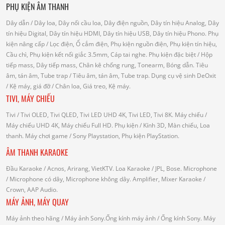
PHỤ KIỆN ÂM THANH
Dây dẫn
/ Dây loa, Dây nối cầu loa, Dây điện nguồn, Dây tín hiệu Analog, Dây
tín hiệu Digital, Dây tín hiệu HDMI, Dây tín hiệu USB, Dây tín hiệu Phono.
Phụ
kiện nâng cấp
/ Lọc điện, Ổ cắm điện, Phụ kiện nguồn điện, Phụ kiện tín hiệu,
Cầu chì, Phụ kiện kết nối giắc 3.5mm, Cáp tai nghe.
Phụ kiện đặc biệt
/ Hộp
tiếp mass, Dây tiếp mass, Chân kê chống rung, Tonearm, Bóng dẫn.
Tiêu
âm, tán âm, Tube trap
/ Tiêu âm, tán âm, Tube trap.
Dụng cụ vệ sinh DeOxit
/
Kệ máy, giá đỡ
/ Chân loa, Giá treo, Kệ máy.
TIVI, MÁY CHIẾU
Tivi
/ Tivi OLED, Tivi QLED, Tivi LED UHD 4K, Tivi LED, Tivi 8K.
Máy chiếu
/
Máy chiếu UHD 4K, Máy chiếu Full HD.
Phụ kiện
/ Kính 3D, Màn chiếu, Loa
thanh.
Máy chơi game
/ Sony Playstation, Phụ kiện PlayStation.
ÂM THANH KARAOKE
Đầu Karaoke
/ Acnos, Arirang, VietKTV.
Loa Karaoke
/ JPL, Bose.
Microphone
/ Microphone có dây, Microphone không dây.
Amplifier, Mixer Karaoke
/
Crown, AAP Audio.
MÁY ẢNH, MÁY QUAY
Máy ảnh theo hãng
/ Máy ảnh Sony.Ống kính máy ảnh / Ống kính Sony.
Máy