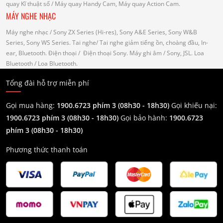
quay Kĩ thuật số
/ Máy quay Handy Cam, Máy quay Action Cam.
MÁY NGHE NHẠC
Máy nghe nhạc
/ Sony ZX Series (Hi-res), Sony A&E Series, Sony W&B
Series, Sony WS Series.
Tai nghe
/ Tai nghe giảm tiếng ồn, choàng đầu, In-
ear, Bluetooth.
Điện thoại
/ Điện thoại Sony.
Máy ghi âm
/ Sony, JSL.
Loa
Bluetooth
/ Loa Bluetooth.
Tổng đài hỗ trợ miễn phí
Gọi mua hàng:
1900.6723 phím 3 (08h30 - 18h30)
Gọi khiếu nại:
1900.6723 phím 3
(08h30 - 18h30)
Gọi bảo hành:
1900.6723
phím 3
(08h30 - 18h30)
Phương thức thanh toán