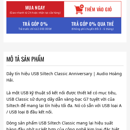
MUA NGAY
THÊM VÀO GIỎ
(Giao nhanh từ 2h hoặc nhận tại cửa hàng)
TRẢ GÓP 0%
TRẢ GÓP 0% QUA THẺ
Trả trước chỉ từ 2.000.000đ
(Không phí chuyển đổi 3 - 6 tháng)
MÔ TẢ SẢN PHẨM
Dây tín hiệu USB Siltech Classic Anniversary | Audio Hoàng
Hải.
Là một USB kỹ thuật số kết nối được thiết kế có mục tiêu,
USB Classic sử dụng dây dẫn vàng-bạc G7 tuyệt vời của
Siltech để mang lại tín hiệu tối đa. Nó có sẵn với USB loại A
/ USB loại B đầu kết nối.
Dòng sản phẩm USB Siltech Classic mang lại hiệu suất
hàng đầu nhờ sự kết hợp của công nghệ kim loại đặc biệt