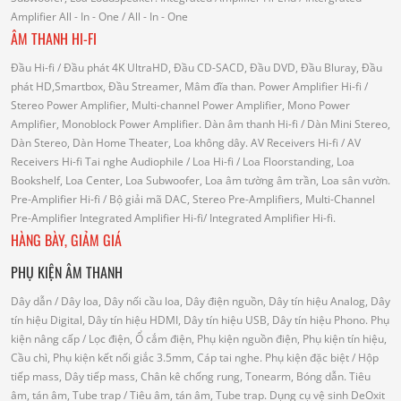
Amplifier
All - In - One
/ All - In - One
ÂM THANH HI-FI
Đầu Hi-fi
/ Đầu phát 4K UltraHD, Đầu CD-SACD, Đầu DVD, Đầu Bluray, Đầu
phát HD,Smartbox, Đầu Streamer, Mâm đĩa than.
Power Amplifier Hi-fi
/
Stereo Power Amplifier, Multi-channel Power Amplifier, Mono Power
Amplifier, Monoblock Power Amplifier.
Dàn âm thanh Hi-fi
/ Dàn Mini Stereo,
Dàn Stereo, Dàn Home Theater, Loa không dây.
AV Receivers Hi-fi
/ AV
Receivers Hi-fi
Tai nghe Audiophile
/
Loa Hi-fi
/ Loa Floorstanding, Loa
Bookshelf, Loa Center, Loa Subwoofer, Loa âm tường âm trần, Loa sân vườn.
Pre-Amplifier Hi-fi
/ Bộ giải mã DAC, Stereo Pre-Amplifiers, Multi-Channel
Pre-Amplifier
Integrated Amplifier Hi-fi
/ Integrated Amplifier Hi-fi.
HÀNG BÀY, GIẢM GIÁ
PHỤ KIỆN ÂM THANH
Dây dẫn
/ Dây loa, Dây nối cầu loa, Dây điện nguồn, Dây tín hiệu Analog, Dây
tín hiệu Digital, Dây tín hiệu HDMI, Dây tín hiệu USB, Dây tín hiệu Phono.
Phụ
kiện nâng cấp
/ Lọc điện, Ổ cắm điện, Phụ kiện nguồn điện, Phụ kiện tín hiệu,
Cầu chì, Phụ kiện kết nối giắc 3.5mm, Cáp tai nghe.
Phụ kiện đặc biệt
/ Hộp
tiếp mass, Dây tiếp mass, Chân kê chống rung, Tonearm, Bóng dẫn.
Tiêu
âm, tán âm, Tube trap
/ Tiêu âm, tán âm, Tube trap.
Dụng cụ vệ sinh DeOxit