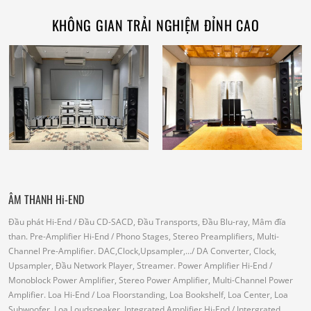
KHÔNG GIAN TRẢI NGHIỆM ĐỈNH CAO
ÂM THANH Hi-END
Đầu phát Hi-End
/ Đầu CD-SACD, Đầu Transports, Đầu Blu-ray, Mâm đĩa
than.
Pre-Amplifier Hi-End
/ Phono Stages, Stereo Preamplifiers, Multi-
Channel Pre-Amplifier.
DAC,Clock,Upsampler,...
/ DA Converter, Clock,
Upsampler, Đầu Network Player, Streamer.
Power Amplifier Hi-End
/
Monoblock Power Amplifier, Stereo Power Amplifier, Multi-Channel Power
Amplifier.
Loa Hi-End
/ Loa Floorstanding, Loa Bookshelf, Loa Center, Loa
Subwoofer, Loa Loudspeaker.
Integrated Amplifier Hi-End
/ Intergrated