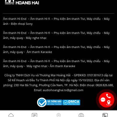
Âm thanh Hi-End
–
Âm thanh Hi-fi
–
Phụ kiện âm thanh
Tivi, Máy chiếu
-
Máy
ảnh
-
Điện thoại Sony
Âm thanh Hi-End
–
Âm thanh Hi-fi
–
Phụ kiện âm thanh
Tivi, Máy chiếu
-
Máy
ảnh, máy quay
-
Máy nghe nhạc
Âm thanh Hi-End
–
Âm thanh Hi-fi
–
Phụ kiện âm thanh
Tivi, Máy chiếu
-
Máy
ảnh, máy quay
-
Âm thanh Karaoke
Âm thanh Hi-End
–
Âm thanh Hi-fi
–
Phụ kiện âm thanh
Tivi, Máy chiếu
-
Máy
ảnh, máy quay
-
Máy nghe nhạc
-
Âm thanh Karaoke
Công ty TNHH Dịch Vụ và Thương Mại Hoàng Hải - GPĐKKD: 0101301613 cấp tại
Sở Kế Hoạch và Đầu Tư Thành Phố Hà Nội cấp ngày 15/10/2022. Địa chỉ văn
phòng: 23D Hai Bà Trưng, Phường Cửa Nam, TP. Hà Nội. Điện thoại: 0828.826.688,
Email: audiohoanghai.tv@gmail.com