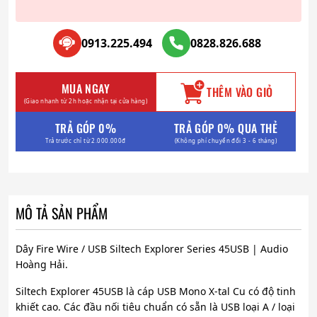
0913.225.494
0828.826.688
MUA NGAY
THÊM VÀO GIỎ
(Giao nhanh từ 2h hoặc nhận tại cửa hàng)
TRẢ GÓP 0%
TRẢ GÓP 0% QUA THẺ
Trả trước chỉ từ 2.000.000đ
(Không phí chuyển đổi 3 - 6 tháng)
MÔ TẢ SẢN PHẨM
Dây Fire Wire / USB Siltech Explorer Series 45USB | Audio
Hoàng Hải.
Siltech Explorer 45USB là cáp USB Mono X-tal Cu có độ tinh
khiết cao. Các đầu nối tiêu chuẩn có sẵn là USB loại A / loại