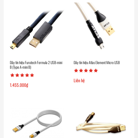
Dây tín hiệu Furutech Formula 2 USB-mini
Dây tín hiệu Atlas Element Micro USB
B (Type A-mini B)
Liên hệ
1.455.000
₫