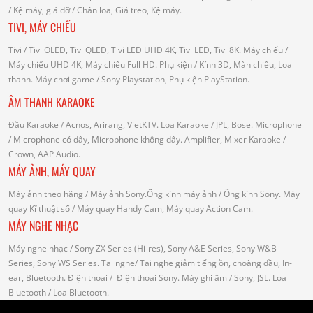
/
Kệ máy, giá đỡ
/ Chân loa, Giá treo, Kệ máy.
TIVI, MÁY CHIẾU
Tivi
/ Tivi OLED, Tivi QLED, Tivi LED UHD 4K, Tivi LED, Tivi 8K.
Máy chiếu
/
Máy chiếu UHD 4K, Máy chiếu Full HD.
Phụ kiện
/ Kính 3D, Màn chiếu, Loa
thanh.
Máy chơi game
/ Sony Playstation, Phụ kiện PlayStation.
ÂM THANH KARAOKE
Đầu Karaoke
/ Acnos, Arirang, VietKTV.
Loa Karaoke
/ JPL, Bose.
Microphone
/ Microphone có dây, Microphone không dây.
Amplifier, Mixer Karaoke
/
Crown, AAP Audio.
MÁY ẢNH, MÁY QUAY
Máy ảnh theo hãng
/ Máy ảnh Sony.Ống kính máy ảnh / Ống kính Sony.
Máy
quay Kĩ thuật số
/ Máy quay Handy Cam, Máy quay Action Cam.
MÁY NGHE NHẠC
Máy nghe nhạc
/ Sony ZX Series (Hi-res), Sony A&E Series, Sony W&B
Series, Sony WS Series.
Tai nghe
/ Tai nghe giảm tiếng ồn, choàng đầu, In-
ear, Bluetooth.
Điện thoại
/ Điện thoại Sony.
Máy ghi âm
/ Sony, JSL.
Loa
Bluetooth
/ Loa Bluetooth.