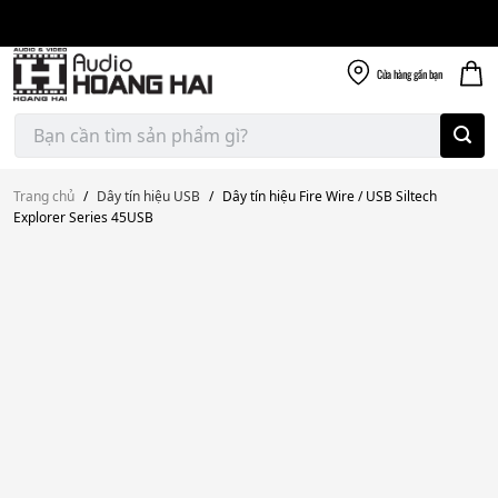
Giao nhanh miễn
Skip
phí
to
300k
content
Cửa hàng
gần bạn
Tìm
kiếm:
Trang chủ
/
Dây tín hiệu USB
/
Dây tín hiệu Fire Wire / USB Siltech
Explorer Series 45USB