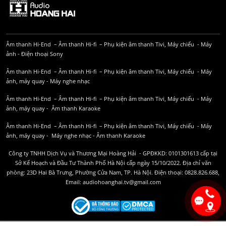
Âm thanh Hi-End
–
Âm thanh Hi-fi
–
Phụ kiện âm thanh
Tivi, Máy chiếu
-
Máy
ảnh
-
Điện thoại Sony
Âm thanh Hi-End
–
Âm thanh Hi-fi
–
Phụ kiện âm thanh
Tivi, Máy chiếu
-
Máy
ảnh, máy quay
-
Máy nghe nhạc
Âm thanh Hi-End
–
Âm thanh Hi-fi
–
Phụ kiện âm thanh
Tivi, Máy chiếu
-
Máy
ảnh, máy quay
-
Âm thanh Karaoke
Âm thanh Hi-End
–
Âm thanh Hi-fi
–
Phụ kiện âm thanh
Tivi, Máy chiếu
-
Máy
ảnh, máy quay
-
Máy nghe nhạc
-
Âm thanh Karaoke
Công ty TNHH Dịch Vụ và Thương Mại Hoàng Hải - GPĐKKD: 0101301613 cấp tại
Sở Kế Hoạch và Đầu Tư Thành Phố Hà Nội cấp ngày 15/10/2022. Địa chỉ văn
phòng: 23D Hai Bà Trưng, Phường Cửa Nam, TP. Hà Nội. Điện thoại: 0828.826.688,
Email: audiohoanghai.tv@gmail.com