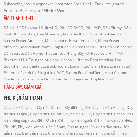
Subwoofer, Loa Loudspeaker.
Integrated Amplifier Hi-End
/ Intergrated
Amplifier
All - In - One
/ All - In - One
ÂM THANH HI-FI
Đầu Hi-fi
/ Đầu phát 4K UltraHD, Đầu CD-SACD, Đầu DVD, Đầu Bluray, Đầu
phát HD,Smartbox, Đầu Streamer, Mâm đĩa than.
Power Amplifier Hi-fi
/
Stereo Power Amplifier, Multi-channel Power Amplifier, Mono Power
Amplifier, Monoblock Power Amplifier.
Dàn âm thanh Hi-fi
/ Dàn Mini Stereo,
Dàn Stereo, Dàn Home Theater, Loa không dây.
AV Receivers Hi-fi
/ AV
Receivers Hi-fi
Tai nghe Audiophile
/
Loa Hi-fi
/ Loa Floorstanding, Loa
Bookshelf, Loa Center, Loa Subwoofer, Loa âm tường âm trần, Loa sân vườn.
Pre-Amplifier Hi-fi
/ Bộ giải mã DAC, Stereo Pre-Amplifiers, Multi-Channel
Pre-Amplifier
Integrated Amplifier Hi-fi
/ Integrated Amplifier Hi-fi.
HÀNG BÀY, GIẢM GIÁ
PHỤ KIỆN ÂM THANH
Dây dẫn
/ Dây loa, Dây nối cầu loa, Dây điện nguồn, Dây tín hiệu Analog, Dây
tín hiệu Digital, Dây tín hiệu HDMI, Dây tín hiệu USB, Dây tín hiệu Phono.
Phụ
kiện nâng cấp
/ Lọc điện, Ổ cắm điện, Phụ kiện nguồn điện, Phụ kiện tín hiệu,
Cầu chì, Phụ kiện kết nối giắc 3.5mm, Cáp tai nghe.
Phụ kiện đặc biệt
/ Hộp
tiếp mass, Dây tiếp mass, Chân kê chống rung, Tonearm, Bóng dẫn.
Tiêu