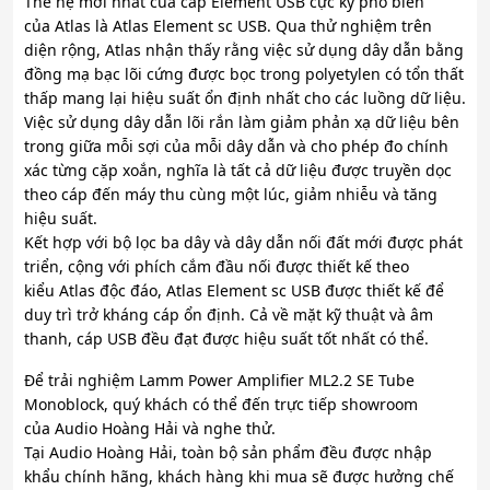
Thế hệ mới nhất của cáp Element USB cực kỳ phổ biến
của Atlas là Atlas Element sc USB. Qua thử nghiệm trên
diện rộng, Atlas nhận thấy rằng việc sử dụng dây dẫn bằng
đồng mạ bạc lõi cứng được bọc trong polyetylen có tổn thất
thấp mang lại hiệu suất ổn định nhất cho các luồng dữ liệu.
Việc sử dụng dây dẫn lõi rắn làm giảm phản xạ dữ liệu bên
trong giữa mỗi sợi của mỗi dây dẫn và cho phép đo chính
xác từng cặp xoắn, nghĩa là tất cả dữ liệu được truyền dọc
theo cáp đến máy thu cùng một lúc, giảm nhiễu và tăng
hiệu suất.
Kết hợp với bộ lọc ba dây và dây dẫn nối đất mới được phát
triển, cộng với phích cắm đầu nối được thiết kế theo
kiểu Atlas độc đáo, Atlas Element sc USB được thiết kế để
duy trì trở kháng cáp ổn định. Cả về mặt kỹ thuật và âm
thanh, cáp USB đều đạt được hiệu suất tốt nhất có thể.
Để trải nghiệm Lamm Power Amplifier ML2.2 SE Tube
Monoblock, quý khách có thể đến trực tiếp showroom
của Audio Hoàng Hải và nghe thử.
Tại Audio Hoàng Hải, toàn bộ sản phẩm đều được nhập
khẩu chính hãng, khách hàng khi mua sẽ được hưởng chế