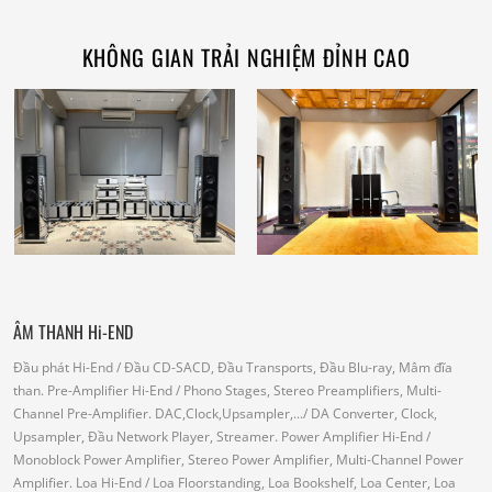
KHÔNG GIAN TRẢI NGHIỆM ĐỈNH CAO
ÂM THANH Hi-END
Đầu phát Hi-End
/ Đầu CD-SACD, Đầu Transports, Đầu Blu-ray, Mâm đĩa
than.
Pre-Amplifier Hi-End
/ Phono Stages, Stereo Preamplifiers, Multi-
Channel Pre-Amplifier.
DAC,Clock,Upsampler,...
/ DA Converter, Clock,
Upsampler, Đầu Network Player, Streamer.
Power Amplifier Hi-End
/
Monoblock Power Amplifier, Stereo Power Amplifier, Multi-Channel Power
Amplifier.
Loa Hi-End
/ Loa Floorstanding, Loa Bookshelf, Loa Center, Loa