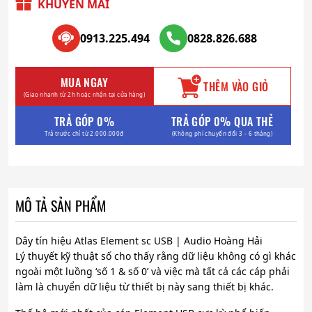
giá:
KHUYẾN MÃI
từ
1.116.000₫
0913.225.494
0828.826.688
đến
3.970.000₫
MUA NGAY
THÊM VÀO GIỎ
(Giao nhanh từ 2h hoặc nhận tại cửa hàng)
TRẢ GÓP 0%
TRẢ GÓP 0% QUA THẺ
Trả trước chỉ từ 2.000.000đ
(Không phí chuyển đổi 3 - 6 tháng)
MÔ TẢ SẢN PHẨM
Dây tín hiệu Atlas Element sc USB | Audio Hoàng Hải
Lý thuyết kỹ thuật số cho thấy rằng dữ liệu không có gì khác
ngoài một luồng ‘số 1 & số 0’ và việc mà tất cả các cáp phải
làm là chuyển dữ liệu từ thiết bị này sang thiết bị khác.