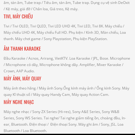
âm, tán âm, Tube trap
/ Tiêu âm, tán âm, Tube trap.
Dụng cụ vệ sinh DeOxit
/
Kệ máy, giá đỡ
/ Chân loa, Giá treo, Kệ máy.
TIVI, MÁY CHIẾU
Tivi
/ Tivi OLED, Tivi QLED, Tivi LED UHD 4K, Tivi LED, Tivi 8K.
Máy chiếu
/
Máy chiếu UHD 4K, Máy chiếu Full HD.
Phụ kiện
/ Kính 3D, Màn chiếu, Loa
thanh.
Máy chơi game
/ Sony Playstation, Phụ kiện PlayStation.
ÂM THANH KARAOKE
Đầu Karaoke
/ Acnos, Arirang, VietKTV.
Loa Karaoke
/ JPL, Bose.
Microphone
/ Microphone có dây, Microphone không dây.
Amplifier, Mixer Karaoke
/
Crown, AAP Audio.
MÁY ẢNH, MÁY QUAY
Máy ảnh theo hãng
/ Máy ảnh Sony.Ống kính máy ảnh / Ống kính Sony.
Máy
quay Kĩ thuật số
/ Máy quay Handy Cam, Máy quay Action Cam.
MÁY NGHE NHẠC
Máy nghe nhạc
/ Sony ZX Series (Hi-res), Sony A&E Series, Sony W&B
Series, Sony WS Series.
Tai nghe
/ Tai nghe giảm tiếng ồn, choàng đầu, In-
ear, Bluetooth.
Điện thoại
/ Điện thoại Sony.
Máy ghi âm
/ Sony, JSL.
Loa
Bluetooth
/ Loa Bluetooth.