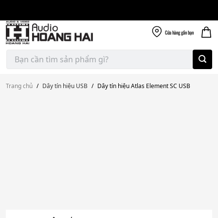
Giao nhanh miễn
Skip
phí
to
300k
content
Cửa hàng
gần bạn
Tìm
kiếm:
Trang chủ
/
Dây tín hiệu USB
/
Dây tín hiệu Atlas Element SC USB