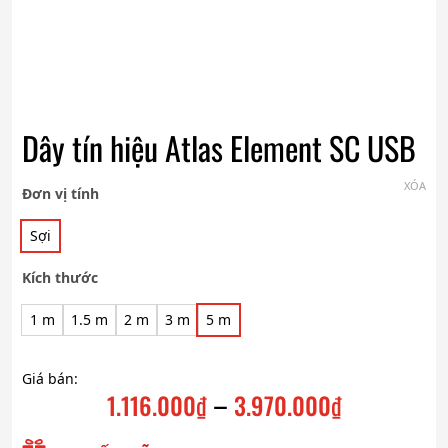
Dây tín hiệu Atlas Element SC USB
XÓA
Đơn vị tính
Sợi
Kích thước
1 m
1.5 m
2 m
3 m
5 m
Giá bán:
–
1.116.000
₫
3.970.000
₫
Khoảng