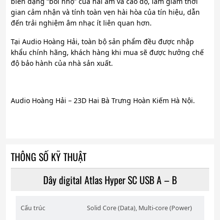
biến dạng “bôi nhọ” của hài âm và cao độ, làm giảm thời
gian cảm nhận và tính toàn vẹn hài hòa của tín hiệu, dẫn
đến trải nghiệm âm nhạc ít liên quan hơn.
Tại Audio Hoàng Hải, toàn bộ sản phẩm đều được nhập
khẩu chính hãng, khách hàng khi mua sẽ được hưởng chế
độ bảo hành của nhà sản xuất.
Audio Hoàng Hải – 23D Hai Bà Trưng Hoàn Kiếm Hà Nội.
THÔNG SỐ KỸ THUẬT
Dây digital Atlas Hyper SC USB A – B
Cấu trúc
Solid Core (Data), Multi-core (Power)