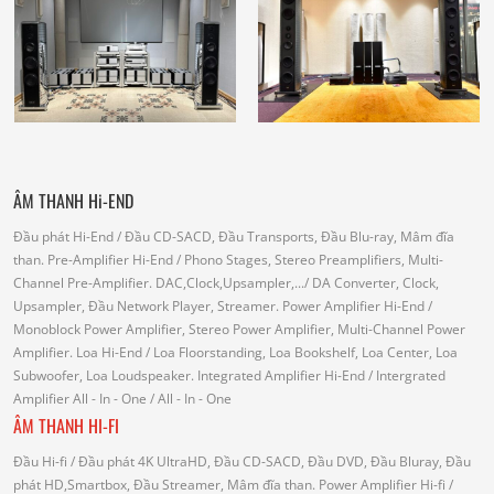
ÂM THANH Hi-END
Đầu phát Hi-End
/ Đầu CD-SACD, Đầu Transports, Đầu Blu-ray, Mâm đĩa
than.
Pre-Amplifier Hi-End
/ Phono Stages, Stereo Preamplifiers, Multi-
Channel Pre-Amplifier.
DAC,Clock,Upsampler,...
/ DA Converter, Clock,
Upsampler, Đầu Network Player, Streamer.
Power Amplifier Hi-End
/
Monoblock Power Amplifier, Stereo Power Amplifier, Multi-Channel Power
Amplifier.
Loa Hi-End
/ Loa Floorstanding, Loa Bookshelf, Loa Center, Loa
Subwoofer, Loa Loudspeaker.
Integrated Amplifier Hi-End
/ Intergrated
Amplifier
All - In - One
/ All - In - One
ÂM THANH HI-FI
Đầu Hi-fi
/ Đầu phát 4K UltraHD, Đầu CD-SACD, Đầu DVD, Đầu Bluray, Đầu
phát HD,Smartbox, Đầu Streamer, Mâm đĩa than.
Power Amplifier Hi-fi
/