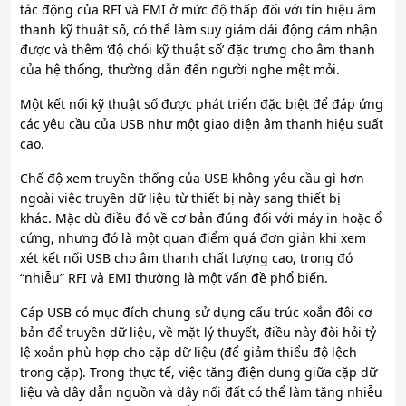
tác động của RFI và EMI ở mức độ thấp đối với tín hiệu âm
thanh kỹ thuật số, có thể làm suy giảm dải động cảm nhận
được và thêm ‘độ chói kỹ thuật số’ đặc trưng cho âm thanh
của hệ thống, thường dẫn đến người nghe mệt mỏi.
Một kết nối kỹ thuật số được phát triển đặc biệt để đáp ứng
các yêu cầu của USB như một giao diện âm thanh hiệu suất
cao.
Chế độ xem truyền thống của USB không yêu cầu gì hơn
ngoài việc truyền dữ liệu từ thiết bị này sang thiết bị
khác. Mặc dù điều đó về cơ bản đúng đối với máy in hoặc ổ
cứng, nhưng đó là một quan điểm quá đơn giản khi xem
xét kết nối USB cho âm thanh chất lượng cao, trong đó
“nhiễu” RFI và EMI thường là một vấn đề phổ biến.
Cáp USB có mục đích chung sử dụng cấu trúc xoắn đôi cơ
bản để truyền dữ liệu, về mặt lý thuyết, điều này đòi hỏi tỷ
lệ xoắn phù hợp cho cặp dữ liệu (để giảm thiểu độ lệch
trong cặp). Trong thực tế, việc tăng điện dung giữa cặp dữ
liệu và dây dẫn nguồn và dây nối đất có thể làm tăng nhiễu