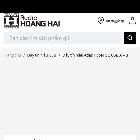
Giao nhanh miễn
Skip
phí
to
300k
content
Cửa hàng
gần bạn
Tìm
kiếm:
Trang chủ
/
Dây tín hiệu USB
/
Dây tín hiệu Atlas Hyper SC USB A – B