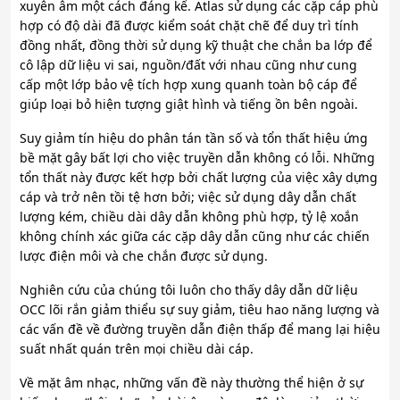
xuyên âm một cách đáng kể. Atlas sử dụng các cặp cáp phù
hợp có độ dài đã được kiểm soát chặt chẽ để duy trì tính
đồng nhất, đồng thời sử dụng kỹ thuật che chắn ba lớp để
cô lập dữ liệu vi sai, nguồn/đất với nhau cũng như cung
cấp một lớp bảo vệ tích hợp xung quanh toàn bộ cáp để
giúp loại bỏ hiện tượng giật hình và tiếng ồn bên ngoài.
Suy giảm tín hiệu do phân tán tần số và tổn thất hiệu ứng
bề mặt gây bất lợi cho việc truyền dẫn không có lỗi. Những
tổn thất này được kết hợp bởi chất lượng của việc xây dựng
cáp và trở nên tồi tệ hơn bởi; việc sử dụng dây dẫn chất
lượng kém, chiều dài dây dẫn không phù hợp, tỷ lệ xoắn
không chính xác giữa các cặp dây dẫn cũng như các chiến
lược điện môi và che chắn được sử dụng.
Nghiên cứu của chúng tôi luôn cho thấy dây dẫn dữ liệu
OCC lõi rắn giảm thiểu sự suy giảm, tiêu hao năng lượng và
các vấn đề về đường truyền dẫn điện thấp để mang lại hiệu
suất nhất quán trên mọi chiều dài cáp.
Về mặt âm nhạc, những vấn đề này thường thể hiện ở sự