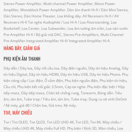
Stereo Power Amplifier, Multi-channel Power Amplifier, Mono Power
Amplifier, Monoblock Power Amplifier.
Dàn âm thanh Hi-fi
/ Dàn Mini Stereo,
Dàn Stereo, Dàn Home Theater, Loa không dây.
AV Receivers Hi-fi
/ AV
Receivers Hi-fi
Tai nghe Audiophile
/
Loa Hi-fi
/ Loa Floorstanding, Loa
Bookshelf, Loa Center, Loa Subwoofer, Loa âm tường âm trần, Loa sân vườn.
Pre-Amplifier Hi-fi
/ Bộ giải mã DAC, Stereo Pre-Amplifiers, Multi-Channel
Pre-Amplifier
Integrated Amplifier Hi-fi
/ Integrated Amplifier Hi-fi.
HÀNG BÀY, GIẢM GIÁ
PHỤ KIỆN ÂM THANH
Dây dẫn
/ Dây loa, Dây nối cầu loa, Dây điện nguồn, Dây tín hiệu Analog, Dây
tín hiệu Digital, Dây tín hiệu HDMI, Dây tín hiệu USB, Dây tín hiệu Phono.
Phụ
kiện nâng cấp
/ Lọc điện, Ổ cắm điện, Phụ kiện nguồn điện, Phụ kiện tín hiệu,
Cầu chì, Phụ kiện kết nối giắc 3.5mm, Cáp tai nghe.
Phụ kiện đặc biệt
/ Hộp
tiếp mass, Dây tiếp mass, Chân kê chống rung, Tonearm, Bóng dẫn.
Tiêu
âm, tán âm, Tube trap
/ Tiêu âm, tán âm, Tube trap.
Dụng cụ vệ sinh DeOxit
/
Kệ máy, giá đỡ
/ Chân loa, Giá treo, Kệ máy.
TIVI, MÁY CHIẾU
Tivi
/ Tivi OLED, Tivi QLED, Tivi LED UHD 4K, Tivi LED, Tivi 8K.
Máy chiếu
/
Máy chiếu UHD 4K, Máy chiếu Full HD.
Phụ kiện
/ Kính 3D, Màn chiếu, Loa