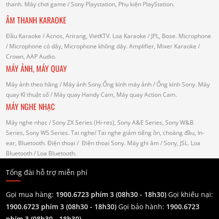
thanh.
Máy chơi game
/ Sony Playstation, Phụ kiện PlayStation.
ÂM THANH KARAOKE
Đầu Karaoke
/ Acnos, Arirang, VietKTV.
Loa Karaoke
/ JPL, Bose.
Microphone
/ Microphone có dây, Microphone không dây.
Amplifier, Mixer Karaoke
/
Crown, AAP Audio.
MÁY ẢNH, MÁY QUAY
Máy ảnh theo hãng
/ Máy ảnh Sony.Ống kính máy ảnh / Ống kính Sony.
Máy
quay Kĩ thuật số
/ Máy quay Handy Cam, Máy quay Action Cam.
MÁY NGHE NHẠC
Máy nghe nhạc
/ Sony ZX Series (Hi-res), Sony A&E Series, Sony W&B
Series, Sony WS Series.
Tai nghe
/ Tai nghe giảm tiếng ồn, choàng đầu, In-
ear, Bluetooth.
Điện thoại
/ Điện thoại Sony.
Máy ghi âm
/ Sony, JSL.
Loa
Bluetooth
/ Loa Bluetooth.
Tổng đài hỗ trợ miễn phí
Gọi mua hàng:
1900.6723 phím 3 (08h30 - 18h30)
Gọi khiếu nại:
1900.6723 phím 3
(08h30 - 18h30)
Gọi bảo hành:
1900.6723
phím 3
(08h30 - 18h30)