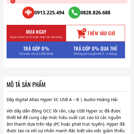
0913.225.494
0828.826.688
MUA NGAY
THÊM VÀO GIỎ
(Giao nhanh từ 2h hoặc nhận tại cửa hàng)
TRẢ GÓP 0%
TRẢ GÓP 0% QUA THẺ
Trả trước chỉ từ 2.000.000đ
(Không phí chuyển đổi 3 - 6 tháng)
MÔ TẢ SẢN PHẨM
Dây digital Atlas Hyper SC USB A – B | Audio Hoàng Hải
Với dây dẫn đồng OCC lõi rắn, cáp USB Hyper sc đã được
thiết kế để cung cấp mức hiệu suất cực cao từ các nguồn
âm thanh dựa trên tệp (PC hoặc phát trực tuyến). Hyper đã
được tạo ra với sự nhấn mạnh đặc biệt vào việc giảm thiểu