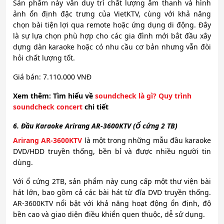
Sản phẩm này vẫn duy trì chất lượng âm thanh và hình
ảnh ổn định đặc trưng của VietKTV, cùng với khả năng
chọn bài tiện lợi qua remote hoặc ứng dụng di động. Đây
là sự lựa chọn phù hợp cho các gia đình mới bắt đầu xây
dựng dàn karaoke hoặc có nhu cầu cơ bản nhưng vẫn đòi
hỏi chất lượng tốt.
Giá bán: 7.110.000 VNĐ
Xem
thêm: Tìm hiểu về
soundcheck là gì? Quy trình
soundcheck concert
chi tiết
6. Đầu Karaoke Arirang AR-3600KTV (Ổ cứng 2 TB)
Arirang AR-3600KTV
là một trong những mẫu đầu karaoke
DVD/HDD truyền thống, bền bỉ và được nhiều người tin
dùng.
Với ổ cứng 2TB, sản phẩm này cung cấp một thư viện bài
hát lớn, bao gồm cả các bài hát từ đĩa DVD truyền thống.
AR-3600KTV nổi bật với khả năng hoạt động ổn định, độ
bền cao và giao diện điều khiển quen thuộc, dễ sử dụng.