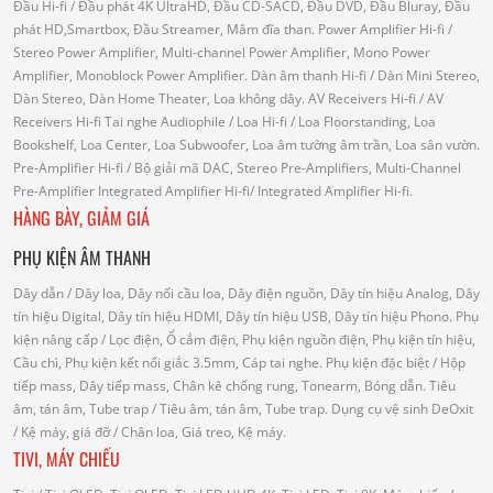
Đầu Hi-fi
/ Đầu phát 4K UltraHD, Đầu CD-SACD, Đầu DVD, Đầu Bluray, Đầu
phát HD,Smartbox, Đầu Streamer, Mâm đĩa than.
Power Amplifier Hi-fi
/
Stereo Power Amplifier, Multi-channel Power Amplifier, Mono Power
Amplifier, Monoblock Power Amplifier.
Dàn âm thanh Hi-fi
/ Dàn Mini Stereo,
Dàn Stereo, Dàn Home Theater, Loa không dây.
AV Receivers Hi-fi
/ AV
Receivers Hi-fi
Tai nghe Audiophile
/
Loa Hi-fi
/ Loa Floorstanding, Loa
Bookshelf, Loa Center, Loa Subwoofer, Loa âm tường âm trần, Loa sân vườn.
Pre-Amplifier Hi-fi
/ Bộ giải mã DAC, Stereo Pre-Amplifiers, Multi-Channel
Pre-Amplifier
Integrated Amplifier Hi-fi
/ Integrated Amplifier Hi-fi.
HÀNG BÀY, GIẢM GIÁ
PHỤ KIỆN ÂM THANH
Dây dẫn
/ Dây loa, Dây nối cầu loa, Dây điện nguồn, Dây tín hiệu Analog, Dây
tín hiệu Digital, Dây tín hiệu HDMI, Dây tín hiệu USB, Dây tín hiệu Phono.
Phụ
kiện nâng cấp
/ Lọc điện, Ổ cắm điện, Phụ kiện nguồn điện, Phụ kiện tín hiệu,
Cầu chì, Phụ kiện kết nối giắc 3.5mm, Cáp tai nghe.
Phụ kiện đặc biệt
/ Hộp
tiếp mass, Dây tiếp mass, Chân kê chống rung, Tonearm, Bóng dẫn.
Tiêu
âm, tán âm, Tube trap
/ Tiêu âm, tán âm, Tube trap.
Dụng cụ vệ sinh DeOxit
/
Kệ máy, giá đỡ
/ Chân loa, Giá treo, Kệ máy.
TIVI, MÁY CHIẾU