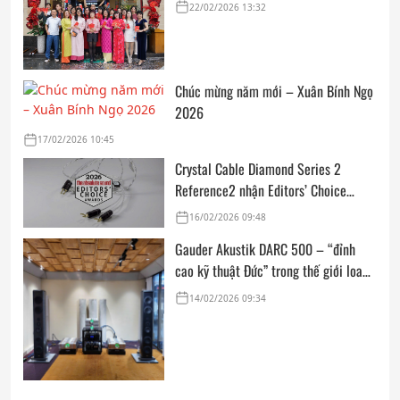
cửa, trọn vẹn lời chúc đầu năm
22/02/2026 13:32
Chúc mừng năm mới – Xuân Bính Ngọ
2026
17/02/2026 10:45
Crystal Cable Diamond Series 2
Reference2 nhận Editors’ Choice
Award: Dedicated Audio 2026 từ The
16/02/2026 09:48
Absolute Sound
Gauder Akustik DARC 500 – “đỉnh
cao kỹ thuật Đức” trong thế giới loa
hi-end tham chiếu
14/02/2026 09:34