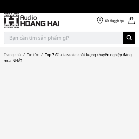
Giao nhanh miễn
Skip
phí
to
300k
content
Cửa hàng
gần bạn
Tìm
kiếm:
Trang chủ
/
Tin tức
/
Top 7 đầu karaoke chất lượng chuyên nghiệp đáng
mua NHẤT