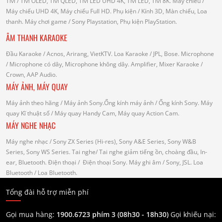
Tivi
/ Tivi OLED, Tivi QLED, Tivi LED UHD 4K, Tivi LED, Tivi 8K.
Máy chiếu
/
Máy chiếu UHD 4K, Máy chiếu Full HD.
Phụ kiện
/ Kính 3D, Màn chiếu, Loa
thanh.
Máy chơi game
/ Sony Playstation, Phụ kiện PlayStation.
ÂM THANH KARAOKE
Đầu Karaoke
/ Acnos, Arirang, VietKTV.
Loa Karaoke
/ JPL, Bose.
Microphone
/ Microphone có dây, Microphone không dây.
Amplifier, Mixer Karaoke
/
Crown, AAP Audio.
MÁY ẢNH, MÁY QUAY
Máy ảnh theo hãng
/ Máy ảnh Sony.Ống kính máy ảnh / Ống kính Sony.
Máy
quay Kĩ thuật số
/ Máy quay Handy Cam, Máy quay Action Cam.
MÁY NGHE NHẠC
Máy nghe nhạc
/ Sony ZX Series (Hi-res), Sony A&E Series, Sony W&B
Series, Sony WS Series.
Tai nghe
/ Tai nghe giảm tiếng ồn, choàng đầu, In-
ear, Bluetooth.
Điện thoại
/ Điện thoại Sony.
Máy ghi âm
/ Sony, JSL.
Loa
Bluetooth
/ Loa Bluetooth.
Tổng đài hỗ trợ miễn phí
Gọi mua hàng:
1900.6723 phím 3 (08h30 - 18h30)
Gọi khiếu nại: