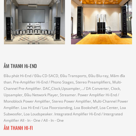
ÂM THANH Hi-END
Đầu phát Hi-End
/ Đầu CD-SACD, Đầu Transports, Đầu Blu-ray, Mâm đĩa
than.
Pre-Amplifier Hi-End
/ Phono Stages, Stereo Preamplifiers, Multi-
Channel Pre-Amplifier.
DAC,Clock,Upsampler,...
/ DA Converter, Clock,
Upsampler, Đầu Network Player, Streamer.
Power Amplifier Hi-End
/
Monoblock Power Amplifier, Stereo Power Amplifier, Multi-Channel Power
Amplifier.
Loa Hi-End
/ Loa Floorstanding, Loa Bookshelf, Loa Center, Loa
Subwoofer, Loa Loudspeaker.
Integrated Amplifier Hi-End
/ Intergrated
Amplifier
All - In - One
/ All - In - One
ÂM THANH HI-FI